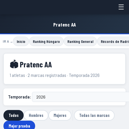
☰
Pratenc AA
Inicio
Ranking Húngaro
Ranking General
Récords de Madri
IR A →
🏟 Pratenc AA
1 atletas · 2 marcas registradas · Temporada 2026
Temporada:
Todos
Hombres
Mujeres
Todas las marcas
Mejor prueba