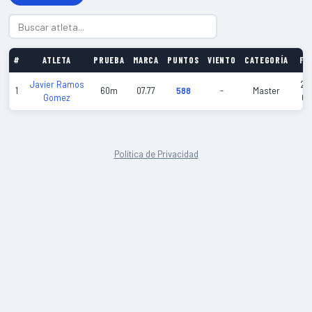
#
ATLETA
PRUEBA
MARCA
PUNTOS
VIENTO
CATEGORÍA
FE
Javier Ramos
20
1
60m
07.77
588
-
Master
Gomez
02
Política de Privacidad