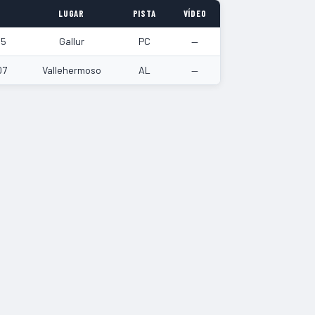
LUGAR
PISTA
VÍDEO
15
Gallur
PC
—
07
Vallehermoso
AL
—