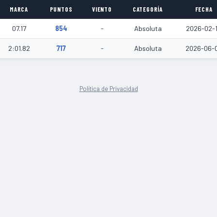
MARCA
PUNTOS
VIENTO
CATEGORÍA
FECHA
07.17
854
-
Absoluta
2026-02-
2:01.82
717
-
Absoluta
2026-06-
Política de Privacidad