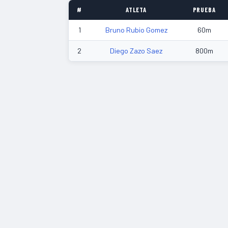
#
ATLETA
PRUEBA
1
Bruno Rubio Gomez
60m
2
Diego Zazo Saez
800m