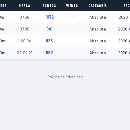
EBA
MARCA
PUNTOS
VIENTO
CATEGORÍA
FEC
0m
07.56
1032
-
Absoluta
2026-
0m
07.85
941
-
Absoluta
2026-
0m
1:00.04
836
-
Absoluta
2026-
0m
02:04.21
662
-
Absoluta
2026-
Política de Privacidad