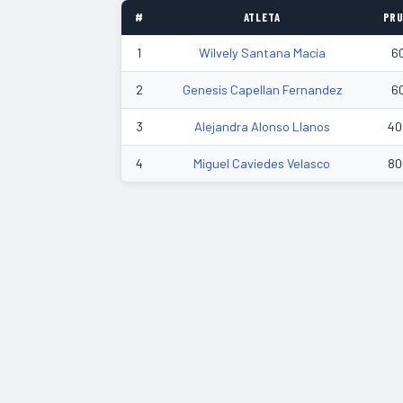
#
ATLETA
PRU
1
Wilvely Santana Macia
6
2
Genesis Capellan Fernandez
6
3
Alejandra Alonso Llanos
40
4
Miguel Caviedes Velasco
80