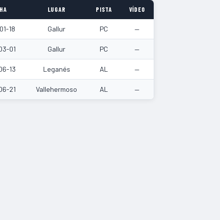
HA
LUGAR
PISTA
VÍDEO
01-18
Gallur
PC
—
03-01
Gallur
PC
—
06-13
Leganés
AL
—
06-21
Vallehermoso
AL
—