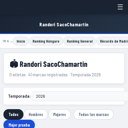
☰
Randori SacoChamartin
Inicio
Ranking Húngaro
Ranking General
Récords de Madri
IR A →
🏟 Randori SacoChamartin
0 atletas · 41 marcas registradas · Temporada 2026
Temporada:
Todos
Hombres
Mujeres
Todas las marcas
Mejor prueba