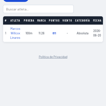
#
ATLETA
PRUEBA
MARCA
PUNTOS
VIENTO
CATEGORÍA
FECHA
Marcos
2026-
1
Willcox
100m
11.26
811
-
Absoluta
V
06-20
Linares
Política de Privacidad