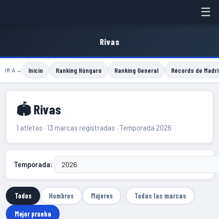
☰
Rivas
Inicio
Ranking Húngaro
Ranking General
Récords de Madri
IR A →
🏟 Rivas
1 atletas · 13 marcas registradas · Temporada 2026
Temporada:
Todos
Hombres
Mujeres
Todas las marcas
Mejor prueba