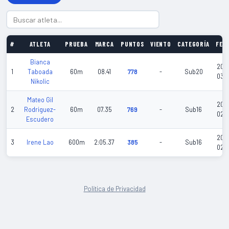
#
ATLETA
PRUEBA
MARCA
PUNTOS
VIENTO
CATEGORÍA
FEC
Bianca
202
1
Taboada
60m
08.41
778
-
Sub20
03-
Nikolic
Mateo Gil
202
2
Rodriguez-
60m
07.35
769
-
Sub16
02-
Escudero
202
3
Irene Lao
600m
2:05.37
385
-
Sub16
02-
Política de Privacidad