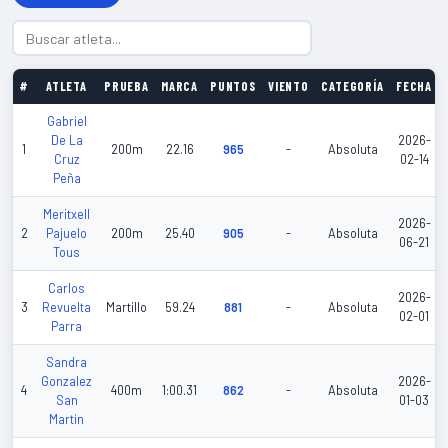
#
ATLETA
PRUEBA
MARCA
PUNTOS
VIENTO
CATEGORÍA
FECHA
Gabriel
De La
2026-
1
200m
22.16
965
-
Absoluta
Cruz
02-14
Peña
Meritxell
2026-
2
Pajuelo
200m
25.40
905
-
Absoluta
06-21
Tous
Carlos
2026-
3
Revuelta
Martillo
59.24
881
-
Absoluta
02-01
Parra
Sandra
Gonzalez
2026-
4
400m
1:00.31
862
-
Absoluta
San
01-03
Martin