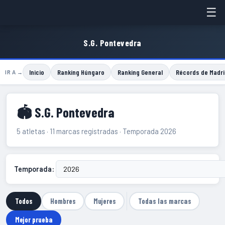
☰
S.G. Pontevedra
Inicio
Ranking Húngaro
Ranking General
Récords de Madri
IR A →
🏟 S.G. Pontevedra
5 atletas · 11 marcas registradas · Temporada 2026
Temporada:
Todos
Hombres
Mujeres
Todas las marcas
Mejor prueba