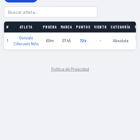
#
ATLETA
PRUEBA
MARCA
PUNTOS
VIENTO
CATEGORÍA
FE
Gonzalo
20
1
60m
07.45
724
-
Absoluta
Cilleruelo Niño
01
Política de Privacidad