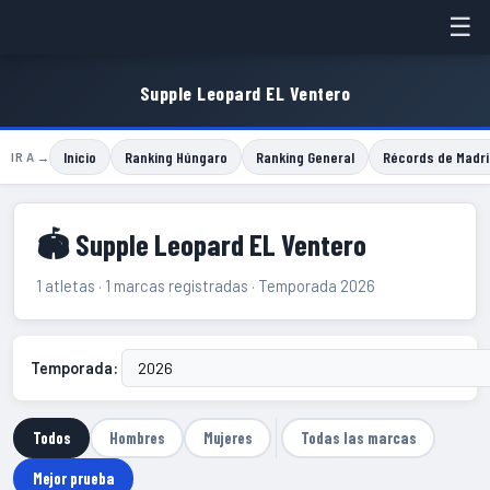
☰
Supple Leopard EL Ventero
Inicio
Ranking Húngaro
Ranking General
Récords de Madri
IR A →
🏟 Supple Leopard EL Ventero
1 atletas · 1 marcas registradas · Temporada 2026
Temporada:
Todos
Hombres
Mujeres
Todas las marcas
Mejor prueba