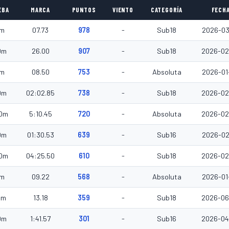
EBA
MARCA
PUNTOS
VIENTO
CATEGORÍA
FECH
m
07.73
978
-
Sub18
2026-03
0m
26.00
907
-
Sub18
2026-02
m
08.50
753
-
Absoluta
2026-01
0m
02:02.85
738
-
Sub18
2026-02
0m
5:10.45
720
-
Absoluta
2026-02
0m
01:30.53
639
-
Sub16
2026-02
0m
04:25.50
610
-
Sub18
2026-02
m
09.22
568
-
Absoluta
2026-01
0m
13.18
359
-
Sub18
2026-06
0m
1:41.57
301
-
Sub16
2026-04