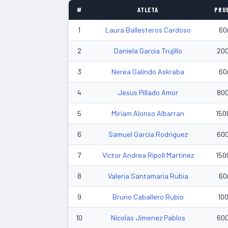
#
ATLETA
PRU
1
Laura Ballesteros Cardoso
60
2
Daniela Garcia Trujillo
20
3
Nerea Galindo Askraba
60
4
Jesus Pillado Amor
80
5
Miriam Alonso Albarran
150
6
Samuel Garcia Rodriguez
60
7
Victor Andrea Ripoll Martinez
150
8
Valeria Santamaria Rubia
60
9
Bruno Caballero Rubio
10
10
Nicolas Jimenez Pablos
60