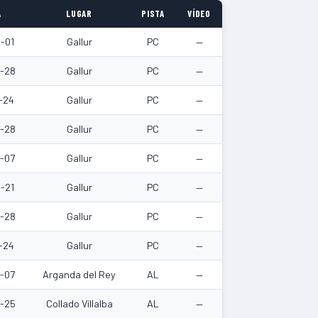
A
LUGAR
PISTA
VÍDEO
-01
Gallur
PC
—
-28
Gallur
PC
—
-24
Gallur
PC
—
-28
Gallur
PC
—
-07
Gallur
PC
—
-21
Gallur
PC
—
-28
Gallur
PC
—
-24
Gallur
PC
—
-07
Arganda del Rey
AL
—
-25
Collado Villalba
AL
—