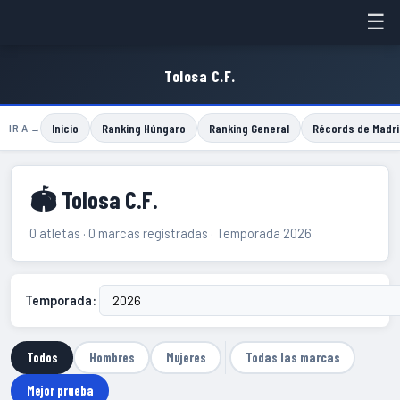
☰
Tolosa C.F.
Inicio
Ranking Húngaro
Ranking General
Récords de Madri
IR A →
🏟 Tolosa C.F.
0 atletas · 0 marcas registradas · Temporada 2026
Temporada:
Todos
Hombres
Mujeres
Todas las marcas
Mejor prueba