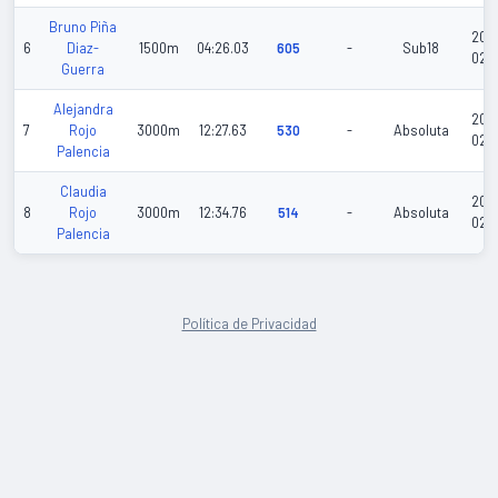
Bruno Piña
202
6
Diaz-
1500m
04:26.03
605
-
Sub18
02-
Guerra
Alejandra
202
7
Rojo
3000m
12:27.63
530
-
Absoluta
02-
Palencia
Claudia
202
8
Rojo
3000m
12:34.76
514
-
Absoluta
02-
Palencia
Política de Privacidad