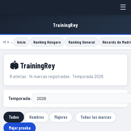
☰
TrainingRey
Inicio
Ranking Húngaro
Ranking General
Récords de Madri
IR A →
🏟 TrainingRey
8 atletas · 14 marcas registradas · Temporada 2026
Temporada:
Todos
Hombres
Mujeres
Todas las marcas
Mejor prueba