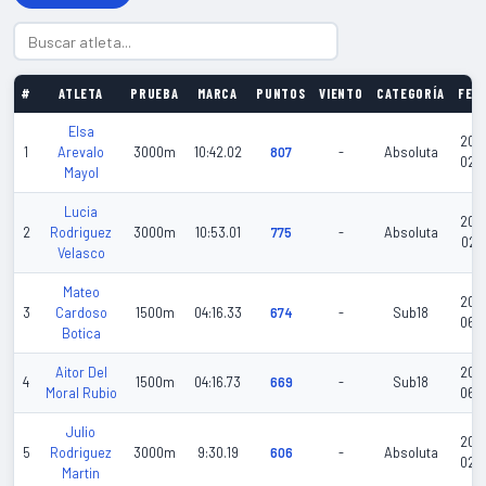
#
ATLETA
PRUEBA
MARCA
PUNTOS
VIENTO
CATEGORÍA
FEC
Elsa
202
1
Arevalo
3000m
10:42.02
807
-
Absoluta
02-
Mayol
Lucia
202
2
Rodriguez
3000m
10:53.01
775
-
Absoluta
02-
Velasco
Mateo
202
3
Cardoso
1500m
04:16.33
674
-
Sub18
06-
Botica
Aitor Del
202
4
1500m
04:16.73
669
-
Sub18
Moral Rubio
06-
Julio
202
5
Rodriguez
3000m
9:30.19
606
-
Absoluta
02-
Martin