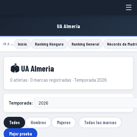
☰
UA Almeria
Inicio
Ranking Húngaro
Ranking General
Récords de Madri
IR A →
🏟 UA Almeria
0 atletas · 0 marcas registradas · Temporada 2026
Temporada:
Todos
Hombres
Mujeres
Todas las marcas
Mejor prueba