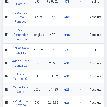
112
600m
02:03.23
479
-
Sub16
Garcia
Cesar De
113
Haro
Altura
1.48
468
-
Absoluta
Fonseca
Pablo
114
Fernandez
Longitud
4.72
445
-
Absoluta
Berlanga
Adrian Gallo
115
3000m
10:08.55
437
-
Sub16
Navarro
Adrian Blesa
116
Disco
25.53
432
-
Absoluta
Gonzalez
Erica
117
800m
2:50.82
432
-
Absoluta
Martinez Gil
Miguel Cruz
118
3000m
10:13.29
428
-
Absoluta
Sosa
Javier Trigo
119
800m
02:15.62
426
-
Absoluta
Moyano