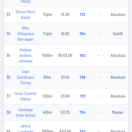
Perez
Simon Moro
33
Triple
13.26
772
-
Absoluta
Devin
Alba
34
Villagrasa
Triple
10.50
764
-
Sub18
Barragan
Helena
35
Andres
1500m
05:03.06
753
-
Absoluta
Jimenez
Ivan
36
Zambrano
60m
07.42
738
-
Absoluta
Torres
Ionut Cosmin
37
200m
23.90
737
-
Absoluta
Albina
Santiago
38
400m
53.25
734
-
Master
Soler Bellon
Jesus
39
Lungaran
3000m
9:03.46
732
-
Absoluta