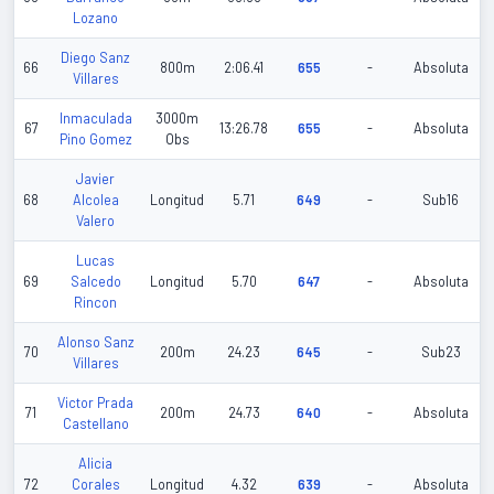
Lozano
Diego Sanz
66
800m
2:06.41
655
-
Absoluta
Villares
Inmaculada
3000m
67
13:26.78
655
-
Absoluta
Pino Gomez
Obs
Javier
68
Alcolea
Longitud
5.71
649
-
Sub16
Valero
Lucas
69
Salcedo
Longitud
5.70
647
-
Absoluta
Rincon
Alonso Sanz
70
200m
24.23
645
-
Sub23
Villares
Victor Prada
71
200m
24.73
640
-
Absoluta
Castellano
Alicia
72
Corales
Longitud
4.32
639
-
Absoluta