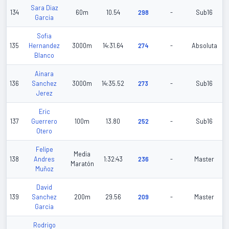
Sara Diaz
134
60m
10.54
298
-
Sub16
Garcia
Sofia
135
Hernandez
3000m
14:31.64
274
-
Absoluta
Blanco
Ainara
136
Sanchez
3000m
14:35.52
273
-
Sub16
Jerez
Eric
137
Guerrero
100m
13.80
252
-
Sub16
Otero
Felipe
Media
138
Andres
1:32:43
236
-
Master
Maratón
Muñoz
David
139
Sanchez
200m
29.56
209
-
Master
Garcia
Rodrigo