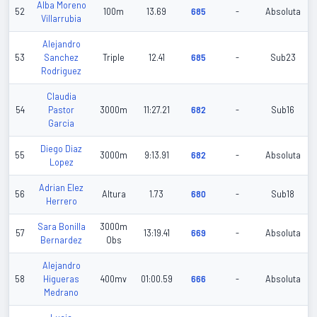
Alba Moreno
52
100m
13.69
685
-
Absoluta
Villarrubia
Alejandro
53
Sanchez
Triple
12.41
685
-
Sub23
Rodriguez
Claudia
54
Pastor
3000m
11:27.21
682
-
Sub16
Garcia
Diego Diaz
55
3000m
9:13.91
682
-
Absoluta
Lopez
Adrian Elez
56
Altura
1.73
680
-
Sub18
Herrero
Sara Bonilla
3000m
57
13:19.41
669
-
Absoluta
Bernardez
Obs
Alejandro
58
Higueras
400mv
01:00.59
666
-
Absoluta
Medrano