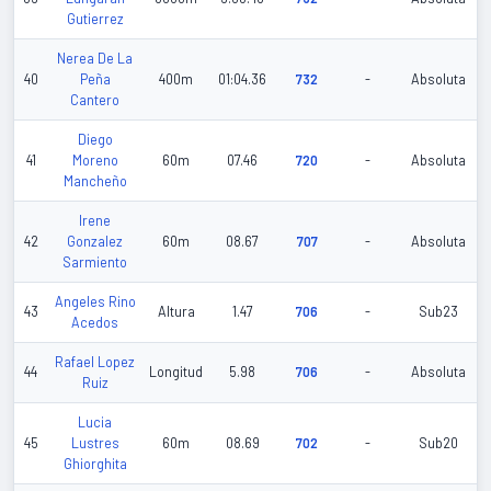
Gutierrez
Nerea De La
40
Peña
400m
01:04.36
732
-
Absoluta
Cantero
Diego
41
Moreno
60m
07.46
720
-
Absoluta
Mancheño
Irene
42
Gonzalez
60m
08.67
707
-
Absoluta
Sarmiento
Angeles Rino
43
Altura
1.47
706
-
Sub23
Acedos
Rafael Lopez
44
Longitud
5.98
706
-
Absoluta
Ruiz
Lucia
45
Lustres
60m
08.69
702
-
Sub20
Ghiorghita