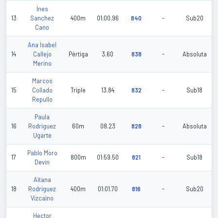
Ines
13
Sanchez
400m
01:00.96
840
-
Sub20
Cano
Ana Isabel
14
Callejo
Pértiga
3.60
838
-
Absoluta
Merino
Marcos
15
Collado
Triple
13.84
832
-
Sub18
Repullo
Paula
16
Rodriguez
60m
08.23
828
-
Absoluta
Ugarte
Pablo Moro
17
800m
01:59.50
821
-
Sub18
Devin
Aitana
18
Rodriguez
400m
01:01.70
816
-
Sub20
Vizcaino
Hector