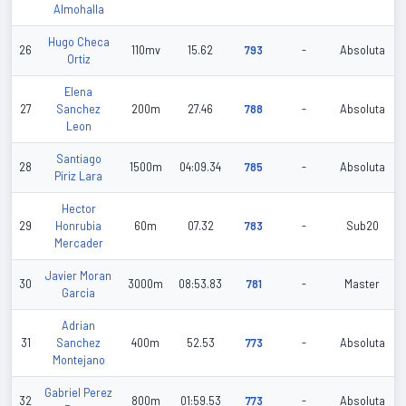
Almohalla
Hugo Checa
26
110mv
15.62
793
-
Absoluta
Ortiz
Elena
27
Sanchez
200m
27.46
788
-
Absoluta
Leon
Santiago
28
1500m
04:09.34
785
-
Absoluta
Piriz Lara
Hector
29
Honrubia
60m
07.32
783
-
Sub20
Mercader
Javier Moran
30
3000m
08:53.83
781
-
Master
Garcia
Adrian
31
Sanchez
400m
52.53
773
-
Absoluta
Montejano
Gabriel Perez
32
800m
01:59.53
773
-
Absoluta