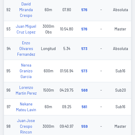
David
92
Miranda
60m
07.80
576
-
Absoluta
Crespo
Juan Miguel
3000m
93
10:54.80
576
-
Master
Cruz Lopez
Obs
Enzo
94
Olivares
Longitud
5.34
573
-
Absoluta
Fernandez
Nerea
95
Granizo
600m
01:56.94
573
-
Sub16
Garcia
Lorenzo
96
1500m
04:29.75
568
-
Sub20
Martin Perez
Nekane
97
60m
09.25
561
-
Sub16
Mateu Lavin
Juan Jose
98
Crespo
3000m
09:40.97
559
-
Master
Rincon