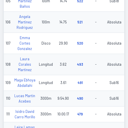
105
Martinez
100m
14.74
522
-
Sub18
Baños
Angela
106
Martinez
100m
14.75
521
-
Absoluta
Rodriguez
Emma
107
Cortes
Disco
29.90
520
-
Absoluta
Gonzalez
Laura
108
Corales
Longitud
3.62
493
-
Absoluta
Martinez
Maga Ebhoya
109
Longitud
3.61
491
-
Sub16
Abdallahi
Lucas Martin
110
3000m
9:54.90
490
-
Sub16
Acebes
Isidro David
111
3000m
10:00.17
479
-
Absoluta
Carro Morillo
Leire Lamas