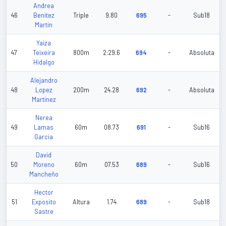
Andrea
46
Benitez
Triple
9.80
695
-
Sub18
Martin
Yaiza
47
Teixeira
800m
2:29.6
694
-
Absoluta
Hidalgo
Alejandro
48
Lopez
200m
24.28
692
-
Absoluta
Martinez
Nerea
49
Lamas
60m
08.73
691
-
Sub16
Garcia
David
50
Moreno
60m
07.53
689
-
Sub16
Mancheño
Hector
51
Exposito
Altura
1.74
689
-
Sub18
Sastre