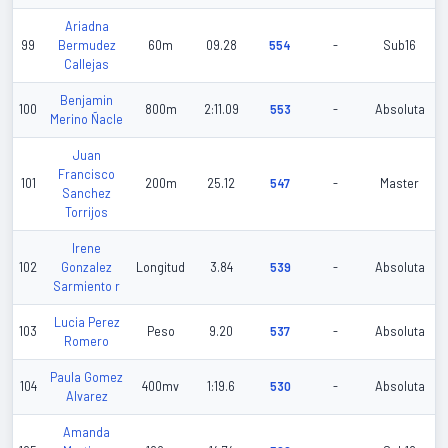
Ariadna
99
Bermudez
60m
09.28
554
-
Sub16
Callejas
Benjamin
100
800m
2:11.09
553
-
Absoluta
Merino Ñacle
Juan
Francisco
101
200m
25.12
547
-
Master
Sanchez
Torrijos
Irene
102
Gonzalez
Longitud
3.84
539
-
Absoluta
Sarmiento r
Lucia Perez
103
Peso
9.20
537
-
Absoluta
Romero
Paula Gomez
104
400mv
1:19.6
530
-
Absoluta
Alvarez
Amanda