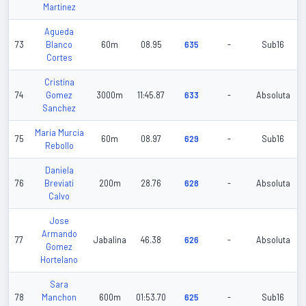
Martinez
Agueda
73
Blanco
60m
08.95
635
-
Sub16
Cortes
Cristina
74
Gomez
3000m
11:45.87
633
-
Absoluta
Sanchez
Maria Murcia
75
60m
08.97
629
-
Sub16
Rebollo
Daniela
76
Breviati
200m
28.76
628
-
Absoluta
Calvo
Jose
Armando
77
Jabalina
46.38
626
-
Absoluta
Gomez
Hortelano
Sara
78
Manchon
600m
01:53.70
625
-
Sub16