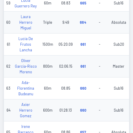
Lucia
59
60m
08.83
665
-
Sub16
Guerrero Rey
Laura
60
Herrero
Triple
9.49
664
-
Absoluta
Miguel
Lucia De
61
Frutos
1500m
05:20.09
661
-
Sub20
Lancha
Oliver
62
Garcia-Risco
800m
02:06.15
661
-
Master
Moreno
Ada-
63
Florentina
60m
08.85
660
-
Sub16
Budeanu
Axier
64
Herrero
600m
01:28.13
660
-
Sub16
Gomez
Irene
65
Barranco
60m
08.86
657
-
Absoluta