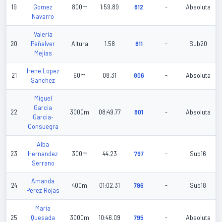
19
Gomez
800m
1:59.89
812
-
Absoluta
Navarro
Valeria
20
Peñalver
Altura
1.58
811
-
Sub20
Mejias
Irene Lopez
21
60m
08.31
806
-
Absoluta
Sanchez
Miguel
Garcia
22
3000m
08:49.77
801
-
Absoluta
Garcia-
Consuegra
Alba
23
Hernandez
300m
44.23
797
-
Sub16
Serrano
Amanda
24
400m
01:02.31
796
-
Sub18
Perez Rojas
Maria
25
Quesada
3000m
10:46.09
795
-
Absoluta