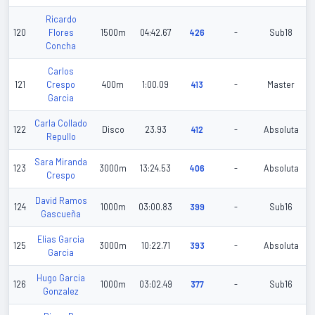
Ricardo
120
Flores
1500m
04:42.67
426
-
Sub18
Concha
Carlos
121
Crespo
400m
1:00.09
413
-
Master
Garcia
Carla Collado
122
Disco
23.93
412
-
Absoluta
Repullo
Sara Miranda
123
3000m
13:24.53
406
-
Absoluta
Crespo
David Ramos
124
1000m
03:00.83
399
-
Sub16
Gascueña
Elias Garcia
125
3000m
10:22.71
393
-
Absoluta
Garcia
Hugo Garcia
126
1000m
03:02.49
377
-
Sub16
Gonzalez