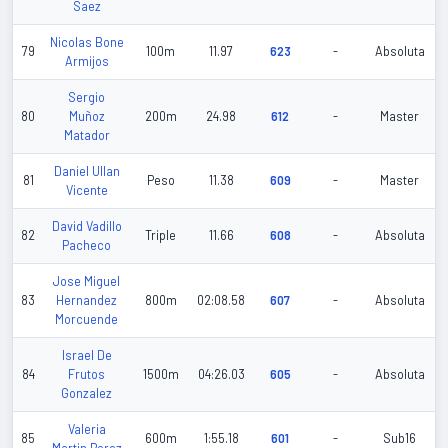
Saez
Nicolas Bone
79
100m
11.97
623
-
Absoluta
Armijos
Sergio
80
Muñoz
200m
24.98
612
-
Master
Matador
Daniel Ullan
81
Peso
11.38
609
-
Master
Vicente
David Vadillo
82
Triple
11.66
608
-
Absoluta
Pacheco
Jose Miguel
83
Hernandez
800m
02:08.58
607
-
Absoluta
Morcuende
Israel De
84
Frutos
1500m
04:26.03
605
-
Absoluta
Gonzalez
Valeria
85
600m
1:55.18
601
-
Sub16