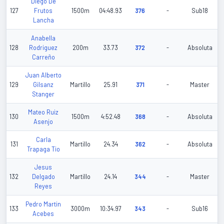
Diego De
127
Frutos
1500m
04:48.93
376
-
Sub18
Lancha
Anabella
128
Rodriguez
200m
33.73
372
-
Absoluta
Carreño
Juan Alberto
129
Gilsanz
Martillo
25.91
371
-
Master
Stanger
Mateo Ruiz
130
1500m
4:52.48
368
-
Absoluta
Asenjo
Carla
131
Martillo
24.34
362
-
Absoluta
Trapaga Tio
Jesus
132
Delgado
Martillo
24.14
344
-
Master
Reyes
Pedro Martin
133
3000m
10:34.97
343
-
Sub16
Acebes