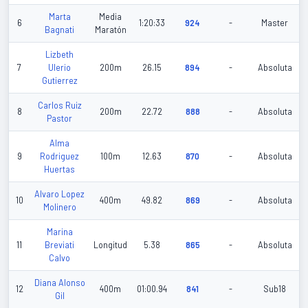
Marta
Media
6
1:20:33
924
-
Master
Bagnati
Maratón
Lizbeth
7
Ulerio
200m
26.15
894
-
Absoluta
Gutierrez
Carlos Ruiz
8
200m
22.72
888
-
Absoluta
Pastor
Alma
9
Rodriguez
100m
12.63
870
-
Absoluta
Huertas
Alvaro Lopez
10
400m
49.82
869
-
Absoluta
Molinero
Marina
11
Breviati
Longitud
5.38
865
-
Absoluta
Calvo
Diana Alonso
12
400m
01:00.94
841
-
Sub18
Gil