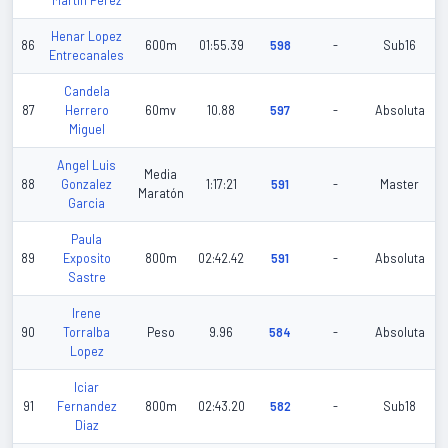
Martin Perez
Henar Lopez
86
600m
01:55.39
598
-
Sub16
Entrecanales
Candela
87
Herrero
60mv
10.88
597
-
Absoluta
Miguel
Angel Luis
Media
88
Gonzalez
1:17:21
591
-
Master
Maratón
Garcia
Paula
89
Exposito
800m
02:42.42
591
-
Absoluta
Sastre
Irene
90
Torralba
Peso
9.96
584
-
Absoluta
Lopez
Iciar
91
Fernandez
800m
02:43.20
582
-
Sub18
Diaz