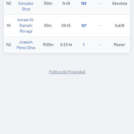
140
Gonzalez
100m
14.49
155
-
Absoluta
Strut
Ismael Al-
141
Ramahi
60m
09.45
107
-
Sub16
Moraga
Joaquin
142
1500m
6:23.44
1
-
Master
Perez Oliva
Política de Privacidad