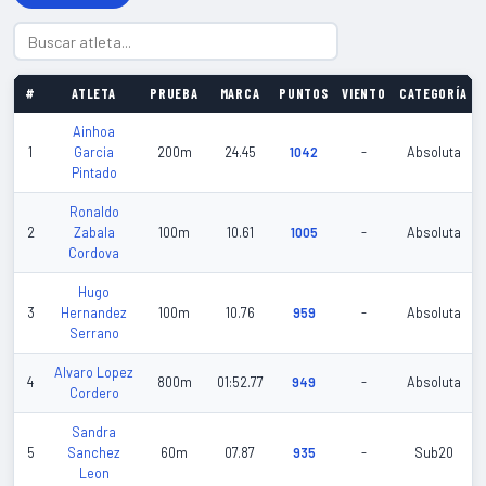
#
ATLETA
PRUEBA
MARCA
PUNTOS
VIENTO
CATEGORÍA
Ainhoa
1
Garcia
200m
24.45
1042
-
Absoluta
Pintado
Ronaldo
2
Zabala
100m
10.61
1005
-
Absoluta
Cordova
Hugo
3
Hernandez
100m
10.76
959
-
Absoluta
Serrano
Alvaro Lopez
4
800m
01:52.77
949
-
Absoluta
Cordero
Sandra
5
Sanchez
60m
07.87
935
-
Sub20
Leon