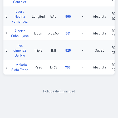
Gonzalez
Laura
202
6
Medina
Longitud
5.40
869
-
Absoluta
07-0
Fernandez
Alberto
202
7
1500m
3:59.53
861
-
Absoluta
Cubo Hijosa
06-1
Ines
202
8
Jimenez
Triple
11.11
825
-
Sub20
03-
Del Rio
Luz Maria
202
9
Peso
13.39
796
-
Absoluta
Siafa Etoha
02-1
Política de Privacidad