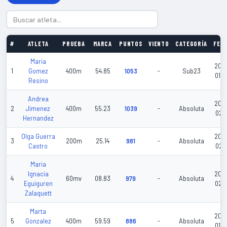
#
ATLETA
PRUEBA
MARCA
PUNTOS
VIENTO
CATEGORÍA
FEC
Maria
202
1
Gomez
400m
54.85
1053
-
Sub23
01-2
Resino
Andrea
202
2
Jimenez
400m
55.23
1039
-
Absoluta
02-1
Hernandez
Olga Guerra
202
3
200m
25.14
981
-
Absoluta
Castro
02-1
Maria
Ignacia
202
4
60mv
08.83
979
-
Absoluta
Eguiguren
02-1
Zalaquett
Marta
202
5
Gonzalez
400m
59.59
886
-
Absoluta
01-0