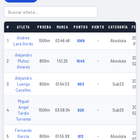
#
ATLETA
PRUEBA
MARCA
PUNTOS
VIENTO
CATEGORÍA
FEC
Andres
202
1
1500m
03:46.48
1069
-
Absoluta
Lara Gordo
01-3
Alejandro
202
2
Muñoz
800m
1:51.25
1045
-
Absoluta
02-
Alvarez
Alejandro
202
3
Luengo
800m
01:54.53
953
-
Sub23
01-2
Caselles
Miguel
Angel
202
4
1500m
03:58.04
920
-
Sub20
Tardio
02-
Torrente
Fernando
202
5
Garcia
800m
01:55.99
913
-
Absoluta
03-