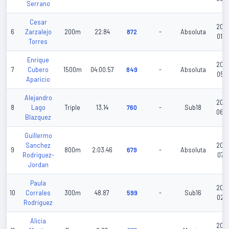
Serrano
Cesar
202
6
Zarzalejo
200m
22.84
872
-
Absoluta
01-0
Torres
Enrique
202
7
Cubero
1500m
04:00.57
849
-
Absoluta
05-1
Aparicio
Alejandro
202
8
Lago
Triple
13.14
760
-
Sub18
06-
Blazquez
Guillermo
Sanchez
202
9
800m
2:03.46
679
-
Absoluta
Rodriguez-
07-0
Jordan
Paula
202
10
Corrales
300m
48.87
599
-
Sub16
02-2
Rodriguez
Alicia
202