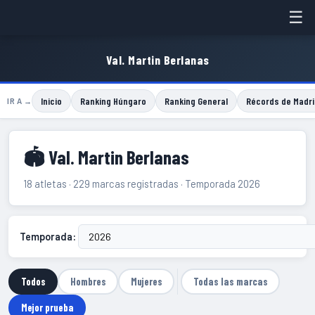
☰
Val. Martin Berlanas
Inicio
Ranking Húngaro
Ranking General
Récords de Madri
IR A →
🏟 Val. Martin Berlanas
18 atletas · 229 marcas registradas · Temporada 2026
Temporada:
Todos
Hombres
Mujeres
Todas las marcas
Mejor prueba