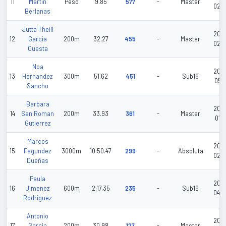
11
Martin
Peso
9.85
577
-
Master
02-
Berlanas
Jutta Theill
202
12
Garcia
200m
32.27
455
-
Master
02-
Cuesta
Noa
202
13
Hernandez
300m
51.62
451
-
Sub16
05-1
Sancho
Barbara
202
14
San Roman
200m
33.93
361
-
Master
01-3
Gutierrez
Marcos
202
15
Fagundez
3000m
10:50.47
299
-
Absoluta
02-
Dueñas
Paula
202
16
Jimenez
600m
2:17.35
235
-
Sub16
04-
Rodriguez
Antonio
202
17
Garcia
200m
30.98
127
-
Master