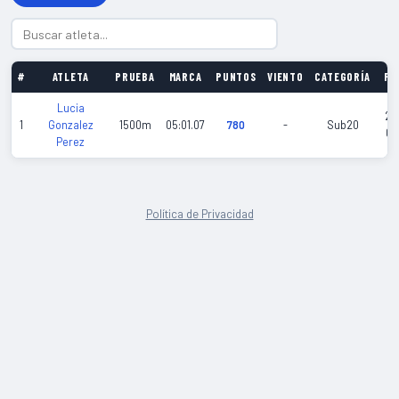
#
ATLETA
PRUEBA
MARCA
PUNTOS
VIENTO
CATEGORÍA
FE
Lucia
20
1
Gonzalez
1500m
05:01.07
780
-
Sub20
03
Perez
Política de Privacidad