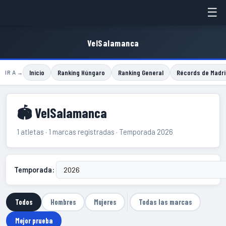
☰
VelSalamanca
Inicio
Ranking Húngaro
Ranking General
Récords de Madri
IR A →
🏟 VelSalamanca
1 atletas · 1 marcas registradas · Temporada 2026
Temporada:
Todos
Hombres
Mujeres
Todas las marcas
Mejor prueba