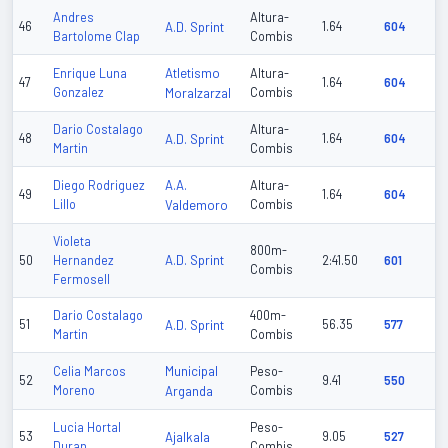
Andres
Altura-
46
A.D. Sprint
1.64
604
Bartolome Clap
Combis
Atletismo
Enrique Luna
Altura-
47
1.64
604
Gonzalez
Moralzarzal
Combis
Dario Costalago
Altura-
48
A.D. Sprint
1.64
604
Martin
Combis
A.A.
Diego Rodriguez
Altura-
49
1.64
604
Lillo
Valdemoro
Combis
Violeta
800m-
A.D. Sprint
50
Hernandez
2:41.50
601
Combis
Fermosell
Dario Costalago
400m-
51
A.D. Sprint
56.35
577
Martin
Combis
Municipal
Celia Marcos
Peso-
52
9.41
550
Moreno
Arganda
Combis
Lucia Hortal
Peso-
53
Ajalkala
9.05
527
Duran
Combis