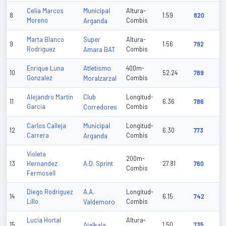
Municipal
Celia Marcos
Altura-
8
1.59
820
Moreno
Arganda
Combis
Super
Marta Blanco
Altura-
9
1.56
792
Rodriguez
Amara BAT
Combis
Atletismo
Enrique Luna
400m-
10
52.24
789
Gonzalez
Moralzarzal
Combis
Club
Alejandro Martin
Longitud-
11
6.36
786
Garcia
Corredores
Combis
Municipal
Carlos Calleja
Longitud-
12
6.30
773
Carrera
Arganda
Combis
Violeta
200m-
A.D. Sprint
13
Hernandez
27.81
760
Combis
Fermosell
A.A.
Diego Rodriguez
Longitud-
14
6.15
742
Lillo
Valdemoro
Combis
Lucia Hortal
Altura-
15
Ajalkala
1.50
735