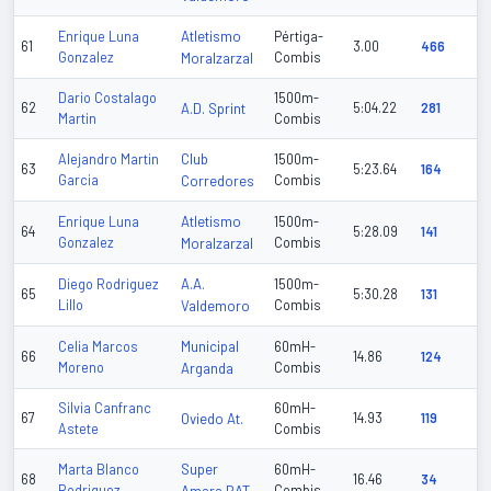
Atletismo
Enrique Luna
Pértiga-
61
3.00
466
Gonzalez
Moralzarzal
Combis
Dario Costalago
1500m-
62
A.D. Sprint
5:04.22
281
Martin
Combis
Club
Alejandro Martin
1500m-
63
5:23.64
164
Garcia
Corredores
Combis
Atletismo
Enrique Luna
1500m-
64
5:28.09
141
Gonzalez
Moralzarzal
Combis
A.A.
Diego Rodriguez
1500m-
65
5:30.28
131
Lillo
Valdemoro
Combis
Municipal
Celia Marcos
60mH-
66
14.86
124
Moreno
Arganda
Combis
Silvia Canfranc
60mH-
67
Oviedo At.
14.93
119
Astete
Combis
Super
Marta Blanco
60mH-
68
16.46
34
Rodriguez
Combis