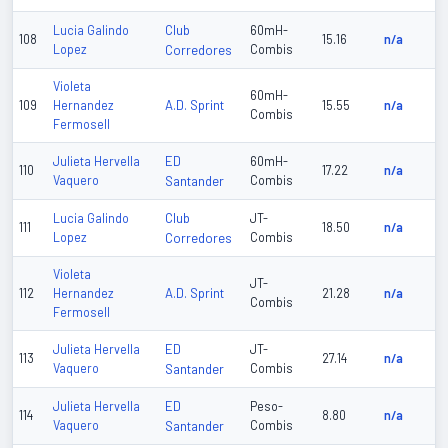
Club
Lucia Galindo
60mH-
108
15.16
n/a
Lopez
Corredores
Combis
Violeta
60mH-
A.D. Sprint
109
Hernandez
15.55
n/a
Combis
Fermosell
ED
Julieta Hervella
60mH-
110
17.22
n/a
Vaquero
Santander
Combis
Club
Lucia Galindo
JT-
111
18.50
n/a
Lopez
Corredores
Combis
Violeta
JT-
A.D. Sprint
112
Hernandez
21.28
n/a
Combis
Fermosell
ED
Julieta Hervella
JT-
113
27.14
n/a
Vaquero
Santander
Combis
ED
Julieta Hervella
Peso-
114
8.80
n/a
Vaquero
Santander
Combis