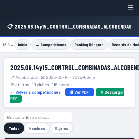
☰
📋 2025.06.14y15_CONTROL_COMBINADAS_ALCOBENDAS
Inicio
← Competiciones
Ranking Húngaro
Récords de Mad
IR A →
2025.06.14y15_CONTROL_COMBINADAS_ALCOBEN
📍 Alcobendas · 📅 2025-06-14 – 2025-06-15
15 atletas · 10 clubes · 116 marcas
← Volver a competiciones
📄 Ver PDF
⬇ Descargar
PDF
Todos
Hombres
Mujeres