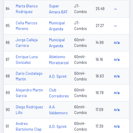
Super
Marta Blanco
JT-
84
25.49
—
Rodriguez
Amara BAT
Combis
Municipal
Celia Marcos
JT-
85
27.27
—
Moreno
Arganda
Combis
Municipal
Jorge Calleja
60mH-
86
14.99
n/a
Carrera
Arganda
Combis
Atletismo
Enrique Luna
60mH-
87
16.16
n/a
Gonzalez
Moralzarzal
Combis
Dario Costalago
60mH-
88
A.D. Sprint
16.63
n/a
Martin
Combis
Club
Alejandro Martin
60mH-
89
16.78
n/a
Garcia
Corredores
Combis
A.A.
Diego Rodriguez
60mH-
90
17.09
n/a
Lillo
Valdemoro
Combis
Andres
60mH-
91
A.D. Sprint
17.39
n/a
Bartolome Clap
Combis