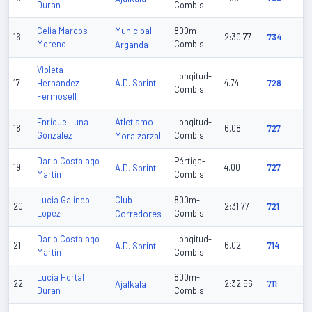
Duran
Combis
Municipal
Celia Marcos
800m-
16
2:30.77
734
Moreno
Arganda
Combis
Violeta
Longitud-
A.D. Sprint
17
Hernandez
4.74
728
Combis
Fermosell
Atletismo
Enrique Luna
Longitud-
18
6.08
727
Gonzalez
Moralzarzal
Combis
Dario Costalago
Pértiga-
19
A.D. Sprint
4.00
727
Martin
Combis
Club
Lucia Galindo
800m-
20
2:31.77
721
Lopez
Corredores
Combis
Dario Costalago
Longitud-
21
A.D. Sprint
6.02
714
Martin
Combis
Lucia Hortal
800m-
22
Ajalkala
2:32.56
711
Duran
Combis