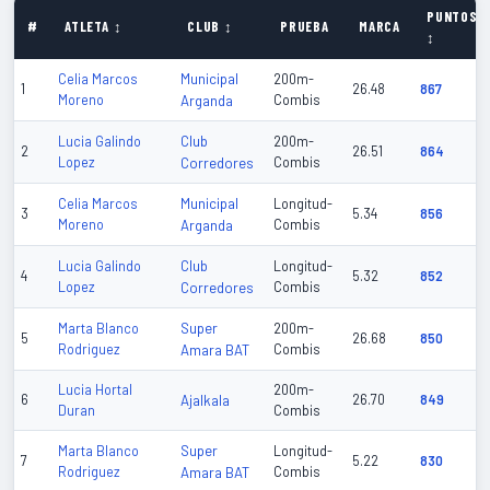
PUNTOS
#
ATLETA ↕
CLUB ↕
PRUEBA
MARCA
↕
Municipal
Celia Marcos
200m-
1
26.48
867
Moreno
Arganda
Combis
Club
Lucia Galindo
200m-
2
26.51
864
Lopez
Corredores
Combis
Municipal
Celia Marcos
Longitud-
3
5.34
856
Moreno
Arganda
Combis
Club
Lucia Galindo
Longitud-
4
5.32
852
Lopez
Corredores
Combis
Super
Marta Blanco
200m-
5
26.68
850
Rodriguez
Amara BAT
Combis
Lucia Hortal
200m-
6
Ajalkala
26.70
849
Duran
Combis
Super
Marta Blanco
Longitud-
7
5.22
830
Rodriguez
Amara BAT
Combis