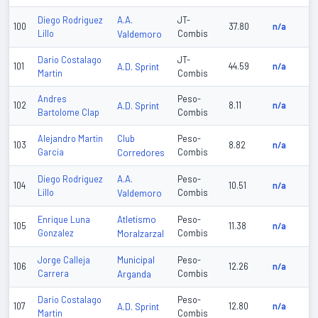
A.A.
Diego Rodriguez
JT-
100
37.80
n/a
Lillo
Valdemoro
Combis
Dario Costalago
JT-
101
A.D. Sprint
44.59
n/a
Martin
Combis
Andres
Peso-
102
A.D. Sprint
8.11
n/a
Bartolome Clap
Combis
Club
Alejandro Martin
Peso-
103
8.82
n/a
Garcia
Corredores
Combis
A.A.
Diego Rodriguez
Peso-
104
10.51
n/a
Lillo
Valdemoro
Combis
Atletismo
Enrique Luna
Peso-
105
11.38
n/a
Gonzalez
Moralzarzal
Combis
Municipal
Jorge Calleja
Peso-
106
12.26
n/a
Carrera
Arganda
Combis
Dario Costalago
Peso-
107
A.D. Sprint
12.80
n/a
Martin
Combis