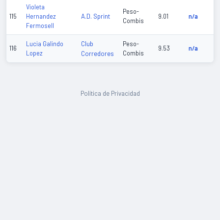
Violeta
Peso-
A.D. Sprint
115
Hernandez
9.01
n/a
Combis
Fermosell
Club
Lucia Galindo
Peso-
116
9.53
n/a
Lopez
Corredores
Combis
Política de Privacidad