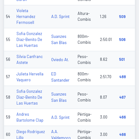
Violeta
Altura-
A.D. Sprint
54
Hernandez
1.26
509
Combis
Fermosell
Sofia Gonzalez
Suanzes
800m-
55
Diaz-Benito De
2:50.01
506
San Blas
Combis
Las Huertas
Silvia Canfranc
Peso-
56
Oviedo At.
8.62
501
Astete
Combis
ED
Julieta Hervella
800m-
57
2:51.70
488
Vaquero
Santander
Combis
Sofia Gonzalez
Suanzes
Peso-
58
Diaz-Benito De
8.07
467
San Blas
Combis
Las Huertas
Andres
Pértiga-
59
A.D. Sprint
3.00
466
Bartolome Clap
Combis
A.A.
Diego Rodriguez
Pértiga-
60
3.00
466
Lillo
Valdemoro
Combis