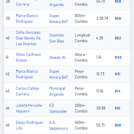
38
54.70
658
Carrera
Arganda
Combis
Super
Marta Blanco
800m-
39
2:36.78
658
Rodriguez
Amara BAT
Combis
Sofia Gonzalez
Suanzes
Longitud-
40
Diaz-Benito De
4.38
652
San Blas
Combis
Las Huertas
Silvia Canfranc
Altura-
41
Oviedo At.
1.41
649
Astete
Combis
Super
Marta Blanco
Peso-
42
10.73
631
Rodriguez
Amara BAT
Combis
Municipal
Carlos Calleja
Peso-
43
11.45
614
Carrera
Arganda
Combis
ED
Julieta Hervella
200m-
44
29.86
610
Vaquero
Santander
Combis
A.A.
Diego Rodriguez
400m-
45
55.71
608
Lillo
Valdemoro
Combis