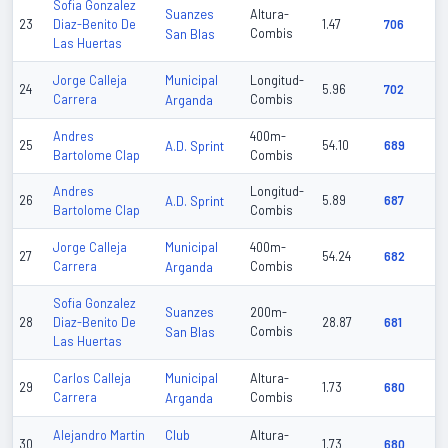
Sofia Gonzalez
Suanzes
Altura-
23
Diaz-Benito De
1.47
706
San Blas
Combis
Las Huertas
Municipal
Jorge Calleja
Longitud-
24
5.96
702
Carrera
Arganda
Combis
Andres
400m-
25
A.D. Sprint
54.10
689
Bartolome Clap
Combis
Andres
Longitud-
26
A.D. Sprint
5.89
687
Bartolome Clap
Combis
Municipal
Jorge Calleja
400m-
27
54.24
682
Carrera
Arganda
Combis
Sofia Gonzalez
Suanzes
200m-
28
Diaz-Benito De
28.87
681
San Blas
Combis
Las Huertas
Municipal
Carlos Calleja
Altura-
29
1.73
680
Carrera
Arganda
Combis
Club
Alejandro Martin
Altura-
30
1.73
680