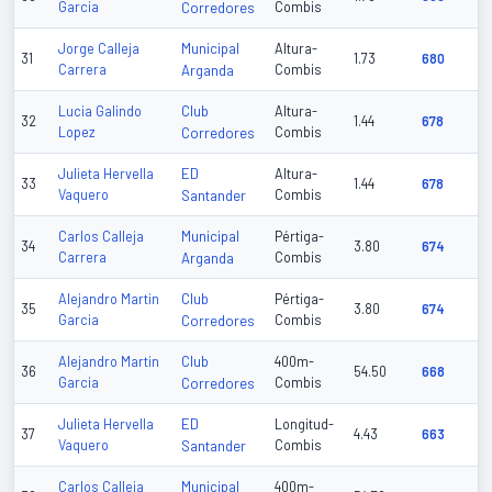
Garcia
Corredores
Combis
Municipal
Jorge Calleja
Altura-
31
1.73
680
Carrera
Arganda
Combis
Club
Lucia Galindo
Altura-
32
1.44
678
Lopez
Corredores
Combis
ED
Julieta Hervella
Altura-
33
1.44
678
Vaquero
Santander
Combis
Municipal
Carlos Calleja
Pértiga-
34
3.80
674
Carrera
Arganda
Combis
Club
Alejandro Martin
Pértiga-
35
3.80
674
Garcia
Corredores
Combis
Club
Alejandro Martin
400m-
36
54.50
668
Garcia
Corredores
Combis
ED
Julieta Hervella
Longitud-
37
4.43
663
Vaquero
Santander
Combis
Municipal
Carlos Calleja
400m-