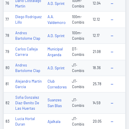
Dario Costalago
100m-
76
A.D. Sprint
12.04
—
Martin
Combis
A.A.
Diego Rodriguez
100m-
77
12.12
—
Lillo
Valdemoro
Combis
Andres
100m-
78
A.D. Sprint
12.17
—
Bartolome Clap
Combis
Municipal
Carlos Calleja
DT-
79
21.08
—
Carrera
Arganda
Combis
Andres
JT-
80
A.D. Sprint
18.36
—
Bartolome Clap
Combis
Club
Alejandro Martin
JT-
81
25.78
—
Garcia
Corredores
Combis
Sofia Gonzalez
Suanzes
JT-
82
Diaz-Benito De
14.59
—
San Blas
Combis
Las Huertas
Lucia Hortal
JT-
83
Ajalkala
20.05
—
Duran
Combis