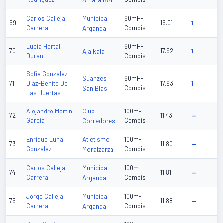
Amara BAT
Municipal
Carlos Calleja
60mH-
69
16.01
1
Carrera
Arganda
Combis
Lucia Hortal
60mH-
70
Ajalkala
17.92
1
Duran
Combis
Sofia Gonzalez
Suanzes
60mH-
71
Diaz-Benito De
17.93
1
San Blas
Combis
Las Huertas
Club
Alejandro Martin
100m-
72
11.43
—
Garcia
Corredores
Combis
Atletismo
Enrique Luna
100m-
73
11.80
—
Gonzalez
Moralzarzal
Combis
Municipal
Carlos Calleja
100m-
74
11.81
—
Carrera
Arganda
Combis
Municipal
Jorge Calleja
100m-
75
11.88
—
Carrera
Arganda
Combis