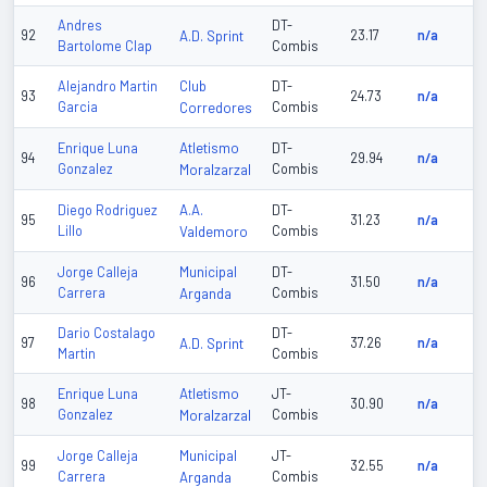
Andres
DT-
92
A.D. Sprint
23.17
n/a
Bartolome Clap
Combis
Club
Alejandro Martin
DT-
93
24.73
n/a
Garcia
Corredores
Combis
Atletismo
Enrique Luna
DT-
94
29.94
n/a
Gonzalez
Moralzarzal
Combis
A.A.
Diego Rodriguez
DT-
95
31.23
n/a
Lillo
Valdemoro
Combis
Municipal
Jorge Calleja
DT-
96
31.50
n/a
Carrera
Arganda
Combis
Dario Costalago
DT-
97
A.D. Sprint
37.26
n/a
Martin
Combis
Atletismo
Enrique Luna
JT-
98
30.90
n/a
Gonzalez
Moralzarzal
Combis
Municipal
Jorge Calleja
JT-
99
32.55
n/a
Carrera
Arganda
Combis