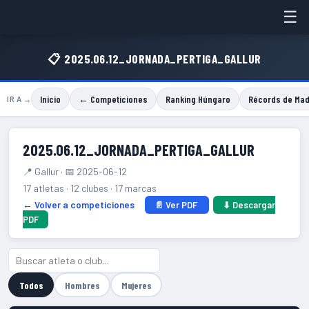
☰
📋 2025.06.12_JORNADA_PERTIGA_GALLUR
Inicio
← Competiciones
Ranking Húngaro
Récords de Mad
IR A →
2025.06.12_JORNADA_PERTIGA_GALLUR
📍 Gallur · 📅 2025-06-12
17 atletas · 12 clubes · 17 marcas
← Volver a competiciones
📄 Ver PDF
⬇ Descargar
PDF
Todos
Hombres
Mujeres