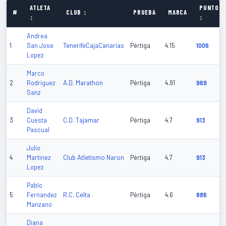
ATLETA
PUNTOS
#
CLUB ↕
PRUEBA
MARCA
↕
↕
Andrea
TenerifeCajaCanarias
1
San Jose
Pértiga
4.15
1006
Lopez
Marco
A.D. Marathon
2
Rodriguez
Pértiga
4.91
969
Sanz
David
C.D. Tajamar
3
Cuesta
Pértiga
4.7
913
Pascual
Julio
Club Atletismo Naron
4
Martinez
Pértiga
4.7
913
Lopez
Pablo
R.C. Celta
5
Fernandez
Pértiga
4.6
886
Manzano
Diana