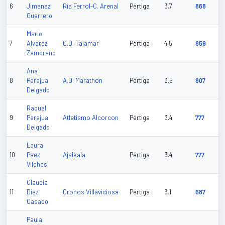
Ria Ferrol-C. Arenal
6
Jimenez
Pértiga
3.7
868
Guerrero
Mario
C.D. Tajamar
7
Alvarez
Pértiga
4.5
859
Zamorano
Ana
A.D. Marathon
8
Parajua
Pértiga
3.5
807
Delgado
Raquel
Atletismo Alcorcon
9
Parajua
Pértiga
3.4
777
Delgado
Laura
Ajalkala
10
Paez
Pértiga
3.4
777
Vilches
Claudia
Cronos Villaviciosa
11
Diez
Pértiga
3.1
687
Casado
Paula