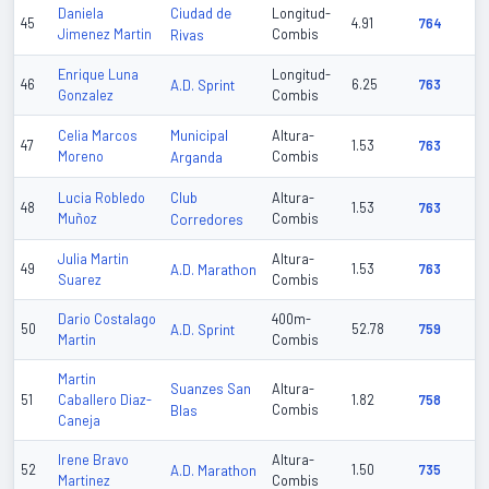
Ciudad de
Daniela
Longitud-
45
4.91
764
Jimenez Martin
Rivas
Combis
Enrique Luna
Longitud-
46
A.D. Sprint
6.25
763
Gonzalez
Combis
Municipal
Celia Marcos
Altura-
47
1.53
763
Moreno
Arganda
Combis
Club
Lucia Robledo
Altura-
48
1.53
763
Muñoz
Corredores
Combis
Julia Martin
Altura-
49
A.D. Marathon
1.53
763
Suarez
Combis
Dario Costalago
400m-
50
A.D. Sprint
52.78
759
Martin
Combis
Martin
Suanzes San
Altura-
51
Caballero Diaz-
1.82
758
Blas
Combis
Caneja
Irene Bravo
Altura-
52
A.D. Marathon
1.50
735
Martinez
Combis