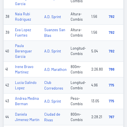
Combis
Garcia
Naia Rubi
Altura-
38
A.D. Sprint
1.56
792
Rodriguez
Combis
Suanzes San
Eva Lopez
Altura-
39
1.56
792
Fuertes
Blas
Combis
Paula
Longitud-
A.D. Sprint
40
Berenguer
5.04
792
Combis
Garcia
Irene Bravo
800m-
41
A.D. Marathon
2:26.80
786
Martinez
Combis
Club
Lucia Galindo
Longitud-
42
4.96
775
Lopez
Corredores
Combis
Andrea Medina
Peso-
43
A.D. Sprint
13.05
775
Berman
Combis
Ciudad de
Daniela
800m-
44
2:28.21
767
Jimenez Martin
Rivas
Combis