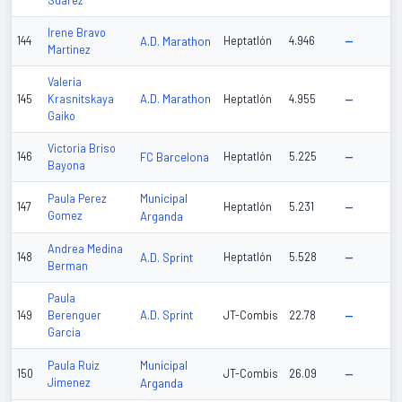
Suarez
Irene Bravo
144
A.D. Marathon
Heptatlón
4.946
—
Martinez
Valeria
A.D. Marathon
145
Krasnitskaya
Heptatlón
4.955
—
Gaiko
Victoria Briso
146
FC Barcelona
Heptatlón
5.225
—
Bayona
Municipal
Paula Perez
147
Heptatlón
5.231
—
Gomez
Arganda
Andrea Medina
148
A.D. Sprint
Heptatlón
5.528
—
Berman
Paula
A.D. Sprint
149
Berenguer
JT-Combis
22.78
—
Garcia
Municipal
Paula Ruiz
150
JT-Combis
26.09
—
Jimenez
Arganda