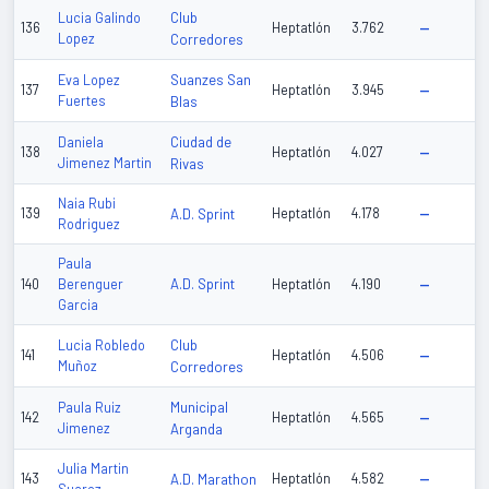
Club
Lucia Galindo
136
Heptatlón
3.762
—
Lopez
Corredores
Suanzes San
Eva Lopez
137
Heptatlón
3.945
—
Fuertes
Blas
Ciudad de
Daniela
138
Heptatlón
4.027
—
Jimenez Martin
Rivas
Naia Rubi
139
A.D. Sprint
Heptatlón
4.178
—
Rodriguez
Paula
A.D. Sprint
140
Berenguer
Heptatlón
4.190
—
Garcia
Club
Lucia Robledo
141
Heptatlón
4.506
—
Muñoz
Corredores
Municipal
Paula Ruiz
142
Heptatlón
4.565
—
Jimenez
Arganda
Julia Martin
143
A.D. Marathon
Heptatlón
4.582
—