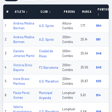
PUNTOS
#
ATLETA ↕
CLUB ↕
PRUEBA
MARCA
↕
Andrea Medina
Altura-
1
A.D. Sprint
1.77
994
Berman
Combis
Andrea Medina
200m-
2
A.D. Sprint
25.14
981
Berman
Combis
Ciudad de
Daniela
200m-
3
25.54
946
Jimenez Martin
Rivas
Combis
Victoria Briso
200m-
4
FC Barcelona
25.55
945
Bayona
Combis
Irene Bravo
200m-
5
A.D. Marathon
25.67
935
Martinez
Combis
Municipal
Paula Perez
Longitud-
6
5.61
914
Gomez
Arganda
Combis
Valeria
Longitud-
A.D. Marathon
7
Krasnitskaya
5.58
908