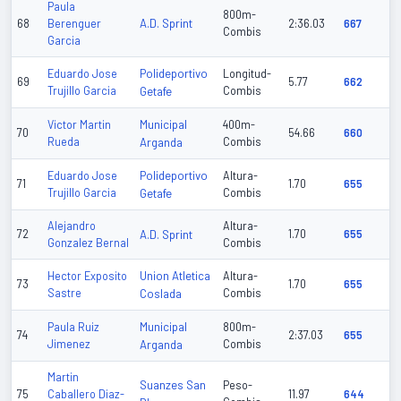
Paula
800m-
A.D. Sprint
68
Berenguer
2:36.03
667
Combis
Garcia
Polideportivo
Eduardo Jose
Longitud-
69
5.77
662
Trujillo Garcia
Getafe
Combis
Municipal
Victor Martin
400m-
70
54.66
660
Rueda
Arganda
Combis
Polideportivo
Eduardo Jose
Altura-
71
1.70
655
Trujillo Garcia
Getafe
Combis
Alejandro
Altura-
72
A.D. Sprint
1.70
655
Gonzalez Bernal
Combis
Union Atletica
Hector Exposito
Altura-
73
1.70
655
Sastre
Coslada
Combis
Municipal
Paula Ruiz
800m-
74
2:37.03
655
Jimenez
Arganda
Combis
Martin
Suanzes San
Peso-
75
Caballero Diaz-
11.97
644