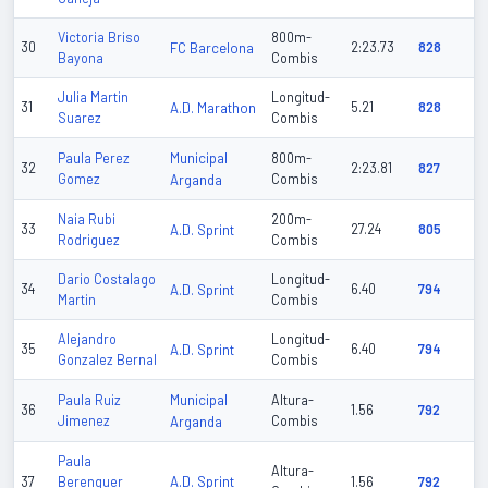
Victoria Briso
800m-
30
FC Barcelona
2:23.73
828
Bayona
Combis
Julia Martin
Longitud-
31
A.D. Marathon
5.21
828
Suarez
Combis
Municipal
Paula Perez
800m-
32
2:23.81
827
Gomez
Arganda
Combis
Naia Rubi
200m-
33
A.D. Sprint
27.24
805
Rodriguez
Combis
Dario Costalago
Longitud-
34
A.D. Sprint
6.40
794
Martin
Combis
Alejandro
Longitud-
35
A.D. Sprint
6.40
794
Gonzalez Bernal
Combis
Municipal
Paula Ruiz
Altura-
36
1.56
792
Jimenez
Arganda
Combis
Paula
Altura-
A.D. Sprint
37
Berenguer
1.56
792