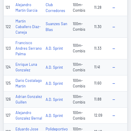
Club
Alejandro
100m-
121
11.28
—
Martin Garcia
Corredores
Combis
Martin
Suanzes San
100m-
122
Caballero Diaz-
11.30
—
Blas
Combis
Caneja
Francisco
100m-
A.D. Sprint
123
Andres Serrano
11.33
—
Combis
Palma
Enrique Luna
100m-
124
A.D. Sprint
11.41
—
Gonzalez
Combis
Dario Costalago
100m-
125
A.D. Sprint
11.60
—
Martin
Combis
Adrian Gonzalez
100m-
126
A.D. Sprint
11.88
—
Guillen
Combis
Alejandro
100m-
127
A.D. Sprint
12.09
—
Gonzalez Bernal
Combis
Polideportivo
Eduardo Jose
100m-