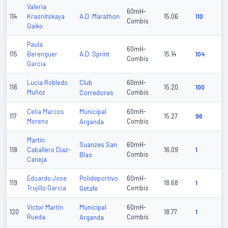
Valeria
60mH-
A.D. Marathon
114
Krasnitskaya
15.06
110
Combis
Gaiko
Paula
60mH-
A.D. Sprint
115
Berenguer
15.14
104
Combis
Garcia
Club
Lucia Robledo
60mH-
116
15.20
100
Muñoz
Corredores
Combis
Municipal
Celia Marcos
60mH-
117
15.27
96
Moreno
Arganda
Combis
Martin
Suanzes San
60mH-
118
Caballero Diaz-
16.09
1
Blas
Combis
Caneja
Polideportivo
Eduardo Jose
60mH-
119
18.68
1
Trujillo Garcia
Getafe
Combis
Municipal
Victor Martin
60mH-
120
18.77
1
Rueda
Arganda
Combis