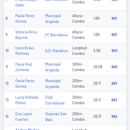
Combis
Gaiko
Municipal
Paula Perez
Altura-
8
1.68
907
Gomez
Arganda
Combis
Victoria Briso
Altura-
9
FC Barcelona
1.68
907
Bayona
Combis
Irene Bravo
Longitud-
10
A.D. Marathon
5.56
903
Martinez
Combis
Municipal
Paula Ruiz
200m-
11
26.08
900
Jimenez
Arganda
Combis
Municipal
Paula Perez
200m-
12
26.11
897
Gomez
Arganda
Combis
Club
Lucia Robledo
200m-
13
26.11
897
Muñoz
Corredores
Combis
Suanzes San
Eva Lopez
200m-
14
26.17
892
Fuertes
Blas
Combis