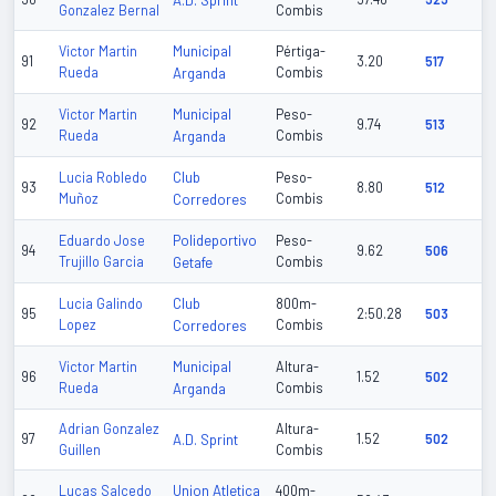
A.D. Sprint
Gonzalez Bernal
Combis
Municipal
Victor Martin
Pértiga-
91
3.20
517
Rueda
Arganda
Combis
Municipal
Victor Martin
Peso-
92
9.74
513
Rueda
Arganda
Combis
Club
Lucia Robledo
Peso-
93
8.80
512
Muñoz
Corredores
Combis
Polideportivo
Eduardo Jose
Peso-
94
9.62
506
Trujillo Garcia
Getafe
Combis
Club
Lucia Galindo
800m-
95
2:50.28
503
Lopez
Corredores
Combis
Municipal
Victor Martin
Altura-
96
1.52
502
Rueda
Arganda
Combis
Adrian Gonzalez
Altura-
97
A.D. Sprint
1.52
502
Guillen
Combis
Union Atletica
Lucas Salcedo
400m-