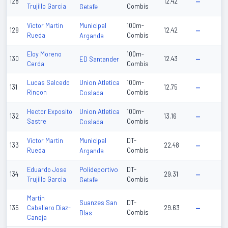
128
12.42
—
Trujillo Garcia
Getafe
Combis
Municipal
Victor Martin
100m-
129
12.42
—
Rueda
Arganda
Combis
Eloy Moreno
100m-
130
ED Santander
12.43
—
Cerda
Combis
Union Atletica
Lucas Salcedo
100m-
131
12.75
—
Rincon
Coslada
Combis
Union Atletica
Hector Exposito
100m-
132
13.16
—
Sastre
Coslada
Combis
Municipal
Victor Martin
DT-
133
22.48
—
Rueda
Arganda
Combis
Polideportivo
Eduardo Jose
DT-
134
29.31
—
Trujillo Garcia
Getafe
Combis
Martin
Suanzes San
DT-
135
Caballero Diaz-
29.63
—
Blas
Combis
Caneja