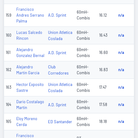
Francisco
60mH-
A.D. Sprint
159
Andres Serrano
16.12
n/a
Combis
Palma
Union Atletica
Lucas Salcedo
60mH-
160
16.43
n/a
Rincon
Coslada
Combis
Alejandro
60mH-
161
A.D. Sprint
16.60
n/a
Gonzalez Bernal
Combis
Club
Alejandro
60mH-
162
16.83
n/a
Martin Garcia
Corredores
Combis
Union Atletica
Hector Exposito
60mH-
163
17.47
n/a
Sastre
Coslada
Combis
Dario Costalago
60mH-
164
A.D. Sprint
17.58
n/a
Martin
Combis
Eloy Moreno
60mH-
165
ED Santander
18.18
n/a
Cerda
Combis
Francisco