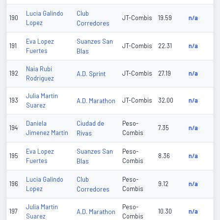
Club
Lucia Galindo
190
JT-Combis
19.59
n/a
Lopez
Corredores
Suanzes San
Eva Lopez
191
JT-Combis
22.31
n/a
Fuertes
Blas
Naia Rubi
192
A.D. Sprint
JT-Combis
27.19
n/a
Rodriguez
Julia Martin
193
A.D. Marathon
JT-Combis
32.00
n/a
Suarez
Ciudad de
Daniela
Peso-
194
7.35
n/a
Jimenez Martin
Rivas
Combis
Suanzes San
Eva Lopez
Peso-
195
8.36
n/a
Fuertes
Blas
Combis
Club
Lucia Galindo
Peso-
196
9.12
n/a
Lopez
Corredores
Combis
Julia Martin
Peso-
197
A.D. Marathon
10.30
n/a
Suarez
Combis