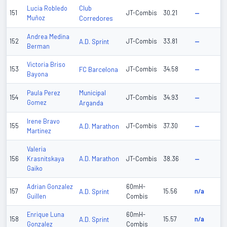
Club
Lucia Robledo
151
JT-Combis
30.21
—
Muñoz
Corredores
Andrea Medina
152
A.D. Sprint
JT-Combis
33.81
—
Berman
Victoria Briso
153
FC Barcelona
JT-Combis
34.58
—
Bayona
Municipal
Paula Perez
154
JT-Combis
34.93
—
Gomez
Arganda
Irene Bravo
155
A.D. Marathon
JT-Combis
37.30
—
Martinez
Valeria
A.D. Marathon
156
Krasnitskaya
JT-Combis
38.36
—
Gaiko
Adrian Gonzalez
60mH-
157
A.D. Sprint
15.56
n/a
Guillen
Combis
Enrique Luna
60mH-
158
A.D. Sprint
15.57
n/a
Gonzalez
Combis