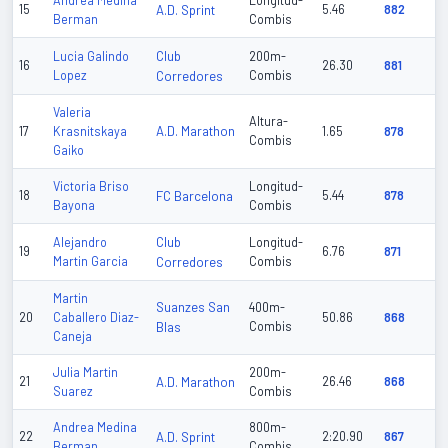
Andrea Medina
Longitud-
15
A.D. Sprint
5.46
882
Berman
Combis
Club
Lucia Galindo
200m-
16
26.30
881
Lopez
Corredores
Combis
Valeria
Altura-
A.D. Marathon
17
Krasnitskaya
1.65
878
Combis
Gaiko
Victoria Briso
Longitud-
18
FC Barcelona
5.44
878
Bayona
Combis
Club
Alejandro
Longitud-
19
6.76
871
Martin Garcia
Corredores
Combis
Martin
Suanzes San
400m-
20
Caballero Diaz-
50.86
868
Blas
Combis
Caneja
Julia Martin
200m-
21
A.D. Marathon
26.46
868
Suarez
Combis
Andrea Medina
800m-
22
A.D. Sprint
2:20.90
867
Berman
Combis