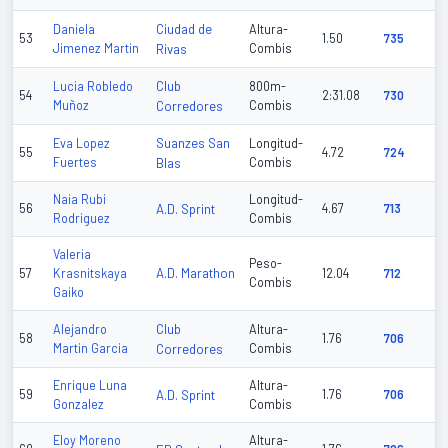
Ciudad de
Daniela
Altura-
53
1.50
735
Jimenez Martin
Rivas
Combis
Club
Lucia Robledo
800m-
54
2:31.08
730
Muñoz
Corredores
Combis
Suanzes San
Eva Lopez
Longitud-
55
4.72
724
Fuertes
Blas
Combis
Naia Rubi
Longitud-
56
A.D. Sprint
4.67
713
Rodriguez
Combis
Valeria
Peso-
A.D. Marathon
57
Krasnitskaya
12.04
712
Combis
Gaiko
Club
Alejandro
Altura-
58
1.76
706
Martin Garcia
Corredores
Combis
Enrique Luna
Altura-
59
A.D. Sprint
1.76
706
Gonzalez
Combis
Eloy Moreno
Altura-