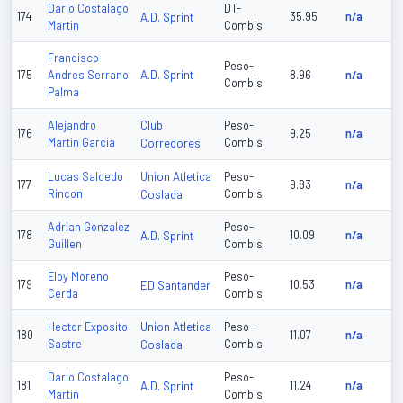
Dario Costalago
DT-
174
A.D. Sprint
35.95
n/a
Martin
Combis
Francisco
Peso-
A.D. Sprint
175
Andres Serrano
8.96
n/a
Combis
Palma
Club
Alejandro
Peso-
176
9.25
n/a
Martin Garcia
Corredores
Combis
Union Atletica
Lucas Salcedo
Peso-
177
9.83
n/a
Rincon
Coslada
Combis
Adrian Gonzalez
Peso-
178
A.D. Sprint
10.09
n/a
Guillen
Combis
Eloy Moreno
Peso-
179
ED Santander
10.53
n/a
Cerda
Combis
Union Atletica
Hector Exposito
Peso-
180
11.07
n/a
Sastre
Coslada
Combis
Dario Costalago
Peso-
181
A.D. Sprint
11.24
n/a
Martin
Combis