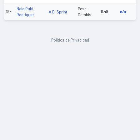
Naia Rubi
Peso-
198
A.D. Sprint
11.49
n/a
Rodriguez
Combis
Política de Privacidad