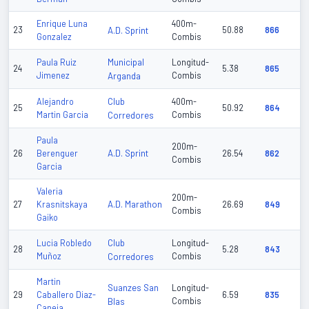
Enrique Luna
400m-
23
A.D. Sprint
50.88
866
Gonzalez
Combis
Municipal
Paula Ruiz
Longitud-
24
5.38
865
Jimenez
Arganda
Combis
Club
Alejandro
400m-
25
50.92
864
Martin Garcia
Corredores
Combis
Paula
200m-
A.D. Sprint
26
Berenguer
26.54
862
Combis
Garcia
Valeria
200m-
A.D. Marathon
27
Krasnitskaya
26.69
849
Combis
Gaiko
Club
Lucia Robledo
Longitud-
28
5.28
843
Muñoz
Corredores
Combis
Martin
Suanzes San
Longitud-
29
Caballero Diaz-
6.59
835
Blas
Combis
Caneja