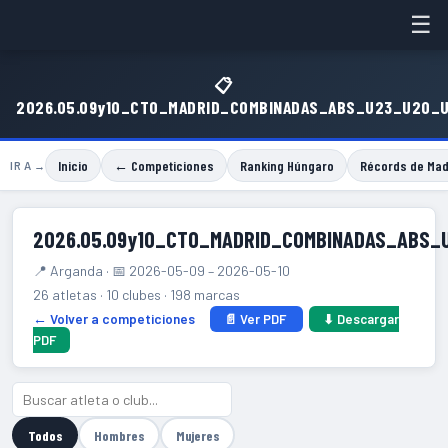
☰
📋
2026.05.09y10_CTO_MADRID_COMBINADAS_ABS_U23_U20_
Inicio
← Competiciones
Ranking Húngaro
Récords de Mad
IR A →
2026.05.09y10_CTO_MADRID_COMBINADAS_ABS
📍 Arganda · 📅 2026-05-09 – 2026-05-10
26 atletas · 10 clubes · 198 marcas
← Volver a competiciones
📄 Ver PDF
⬇ Descargar
PDF
Todos
Hombres
Mujeres