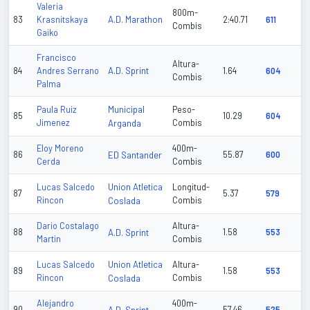
Valeria
800m-
A.D. Marathon
83
Krasnitskaya
2:40.71
611
Combis
Gaiko
Francisco
Altura-
A.D. Sprint
84
Andres Serrano
1.64
604
Combis
Palma
Municipal
Paula Ruiz
Peso-
85
10.29
604
Jimenez
Arganda
Combis
Eloy Moreno
400m-
86
ED Santander
55.87
600
Cerda
Combis
Union Atletica
Lucas Salcedo
Longitud-
87
5.37
579
Rincon
Coslada
Combis
Dario Costalago
Altura-
88
A.D. Sprint
1.58
553
Martin
Combis
Union Atletica
Lucas Salcedo
Altura-
89
1.58
553
Rincon
Coslada
Combis
Alejandro
400m-
90
57.46
525