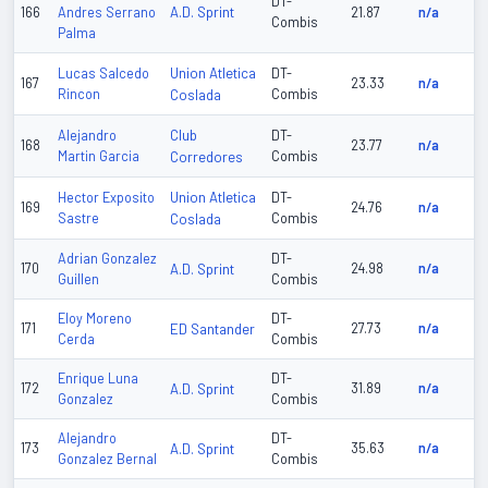
DT-
A.D. Sprint
166
Andres Serrano
21.87
n/a
Combis
Palma
Union Atletica
Lucas Salcedo
DT-
167
23.33
n/a
Rincon
Coslada
Combis
Club
Alejandro
DT-
168
23.77
n/a
Martin Garcia
Corredores
Combis
Union Atletica
Hector Exposito
DT-
169
24.76
n/a
Sastre
Coslada
Combis
Adrian Gonzalez
DT-
170
A.D. Sprint
24.98
n/a
Guillen
Combis
Eloy Moreno
DT-
171
ED Santander
27.73
n/a
Cerda
Combis
Enrique Luna
DT-
172
A.D. Sprint
31.89
n/a
Gonzalez
Combis
Alejandro
DT-
173
A.D. Sprint
35.63
n/a
Gonzalez Bernal
Combis