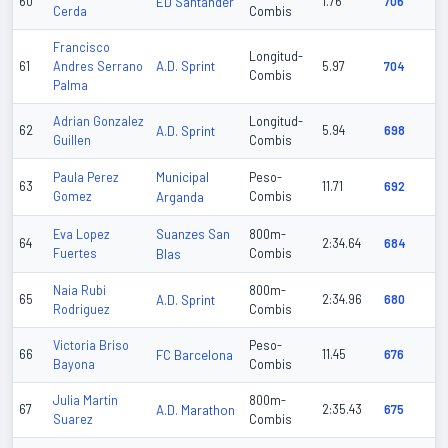
60
ED Santander
1.76
706
Cerda
Combis
Francisco
Longitud-
A.D. Sprint
61
Andres Serrano
5.97
704
Combis
Palma
Adrian Gonzalez
Longitud-
62
A.D. Sprint
5.94
698
Guillen
Combis
Municipal
Paula Perez
Peso-
63
11.71
692
Gomez
Arganda
Combis
Suanzes San
Eva Lopez
800m-
64
2:34.64
684
Fuertes
Blas
Combis
Naia Rubi
800m-
65
A.D. Sprint
2:34.96
680
Rodriguez
Combis
Victoria Briso
Peso-
66
FC Barcelona
11.45
676
Bayona
Combis
Julia Martin
800m-
67
A.D. Marathon
2:35.43
675
Suarez
Combis