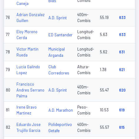
Blas
Combis
Caneja
Adrian Gonzalez
400m-
76
A.D. Sprint
55.19
633
Guillen
Combis
Eloy Moreno
Longitud-
77
ED Santander
5.63
633
Cerda
Combis
Municipal
Victor Martin
Longitud-
78
5.62
631
Rueda
Arganda
Combis
Club
Lucia Galindo
Altura-
79
1.38
621
Lopez
Corredores
Combis
Francisco
400m-
A.D. Sprint
80
Andres Serrano
55.47
620
Combis
Palma
Irene Bravo
Peso-
81
A.D. Marathon
10.53
619
Martinez
Combis
Polideportivo
Eduardo Jose
400m-
82
55.57
615
Trujillo Garcia
Getafe
Combis