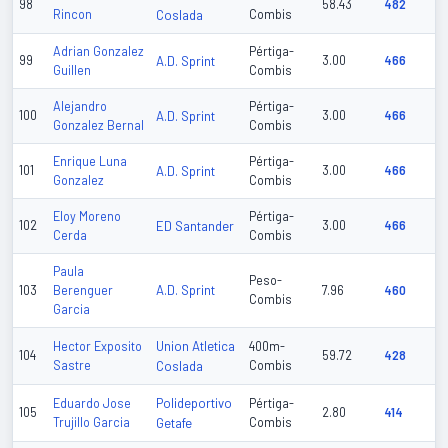
98
58.43
482
Rincon
Coslada
Combis
Adrian Gonzalez
Pértiga-
99
A.D. Sprint
3.00
466
Guillen
Combis
Alejandro
Pértiga-
100
A.D. Sprint
3.00
466
Gonzalez Bernal
Combis
Enrique Luna
Pértiga-
101
A.D. Sprint
3.00
466
Gonzalez
Combis
Eloy Moreno
Pértiga-
102
ED Santander
3.00
466
Cerda
Combis
Paula
Peso-
A.D. Sprint
103
Berenguer
7.96
460
Combis
Garcia
Union Atletica
Hector Exposito
400m-
104
59.72
428
Sastre
Coslada
Combis
Polideportivo
Eduardo Jose
Pértiga-
105
2.80
414
Trujillo Garcia
Getafe
Combis