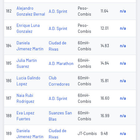
Alejandro
Peso-
182
A.D. Sprint
11.64
n/a
Gonzalez Bernal
Combis
Enrique Luna
Peso-
183
A.D. Sprint
12.01
n/a
Gonzalez
Combis
Ciudad de
Daniela
60mH-
184
14.83
n/a
Jimenez Martin
Rivas
Combis
Julia Martin
60mH-
185
A.D. Marathon
14.84
n/a
Suarez
Combis
Club
Lucia Galindo
60mH-
186
15.81
n/a
Lopez
Corredores
Combis
Naia Rubi
60mH-
187
A.D. Sprint
16.60
n/a
Rodriguez
Combis
Suanzes San
Eva Lopez
60mH-
188
16.99
n/a
Fuertes
Blas
Combis
Ciudad de
Daniela
189
JT-Combis
9.48
n/a
Jimenez Martin
Rivas