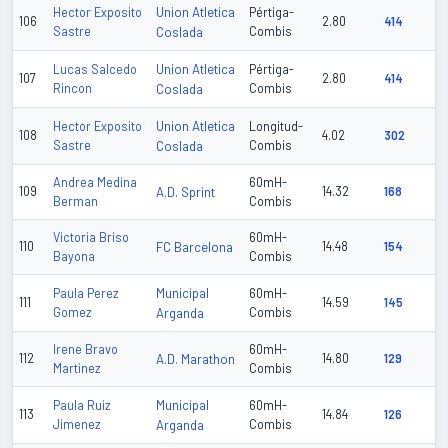
Union Atletica
Hector Exposito
Pértiga-
106
2.80
414
Sastre
Coslada
Combis
Union Atletica
Lucas Salcedo
Pértiga-
107
2.80
414
Rincon
Coslada
Combis
Union Atletica
Hector Exposito
Longitud-
108
4.02
302
Sastre
Coslada
Combis
Andrea Medina
60mH-
109
A.D. Sprint
14.32
168
Berman
Combis
Victoria Briso
60mH-
110
FC Barcelona
14.48
154
Bayona
Combis
Municipal
Paula Perez
60mH-
111
14.59
145
Gomez
Arganda
Combis
Irene Bravo
60mH-
112
A.D. Marathon
14.80
129
Martinez
Combis
Municipal
Paula Ruiz
60mH-
113
14.84
126
Jimenez
Arganda
Combis