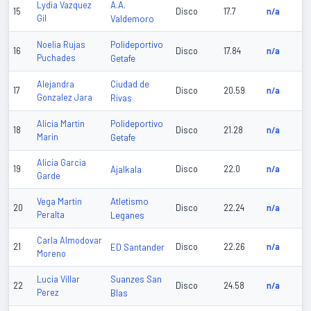
A.A.
Lydia Vazquez
15
Disco
17.7
n/a
Gil
Valdemoro
Polideportivo
Noelia Rujas
16
Disco
17.84
n/a
Puchades
Getafe
Ciudad de
Alejandra
17
Disco
20.59
n/a
Gonzalez Jara
Rivas
Polideportivo
Alicia Martin
18
Disco
21.28
n/a
Marin
Getafe
Alicia Garcia
19
Ajalkala
Disco
22.0
n/a
Garde
Atletismo
Vega Martin
20
Disco
22.24
n/a
Peralta
Leganes
Carla Almodovar
21
ED Santander
Disco
22.26
n/a
Moreno
Suanzes San
Lucia Villar
22
Disco
24.58
n/a
Perez
Blas