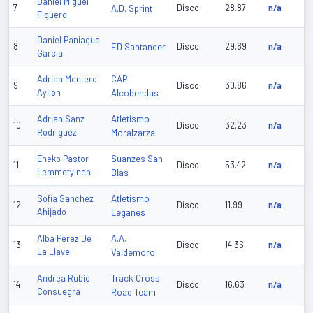
Daniel Miguel
7
A.D. Sprint
Disco
28.87
n/a
Figuero
Daniel Paniagua
8
ED Santander
Disco
29.69
n/a
Garcia
CAP
Adrian Montero
9
Disco
30.86
n/a
Ayllon
Alcobendas
Atletismo
Adrian Sanz
10
Disco
32.23
n/a
Rodriguez
Moralzarzal
Suanzes San
Eneko Pastor
11
Disco
53.42
n/a
Lemmetyinen
Blas
Atletismo
Sofia Sanchez
12
Disco
11.99
n/a
Ahijado
Leganes
A.A.
Alba Perez De
13
Disco
14.36
n/a
La Llave
Valdemoro
Track Cross
Andrea Rubio
14
Disco
16.63
n/a
Consuegra
Road Team