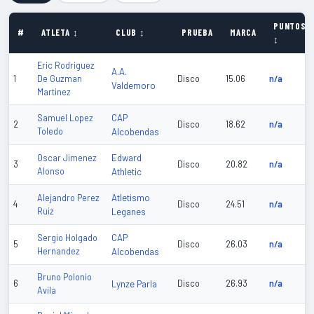
PUNTOS
#
ATLETA ↕
CLUB ↕
PRUEBA
MARCA
↕
Eric Rodriguez
A.A.
1
De Guzman
Disco
15.06
n/a
Valdemoro
Martinez
CAP
Samuel Lopez
2
Disco
18.62
n/a
Toledo
Alcobendas
Edward
Oscar Jimenez
3
Disco
20.82
n/a
Alonso
Athletic
Atletismo
Alejandro Perez
4
Disco
24.51
n/a
Ruiz
Leganes
CAP
Sergio Holgado
5
Disco
26.03
n/a
Hernandez
Alcobendas
Bruno Polonio
6
Lynze Parla
Disco
26.93
n/a
Avila