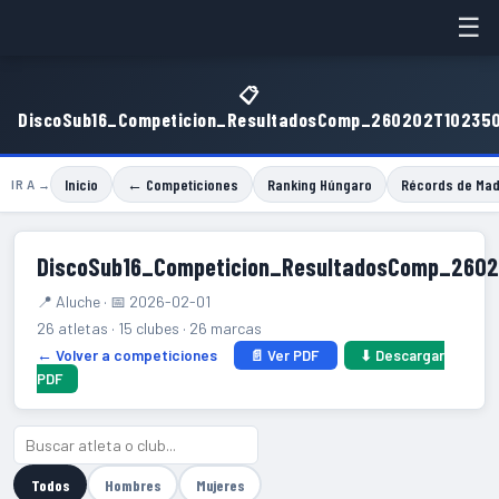
☰
📋
DiscoSub16_Competicion_ResultadosComp_260202T10235
Inicio
← Competiciones
Ranking Húngaro
Récords de Mad
IR A →
DiscoSub16_Competicion_ResultadosComp_260
📍 Aluche · 📅 2026-02-01
26 atletas · 15 clubes · 26 marcas
← Volver a competiciones
📄 Ver PDF
⬇ Descargar
PDF
Todos
Hombres
Mujeres