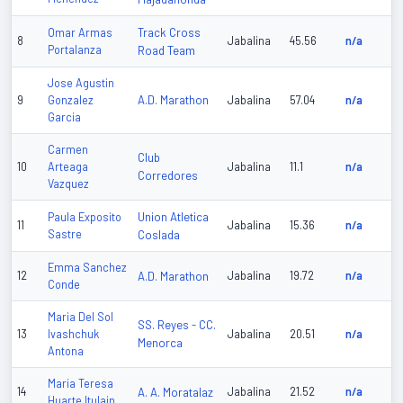
Track Cross
Omar Armas
8
Jabalina
45.56
n/a
Portalanza
Road Team
Jose Agustin
A.D. Marathon
9
Gonzalez
Jabalina
57.04
n/a
Garcia
Carmen
Club
10
Arteaga
Jabalina
11.1
n/a
Corredores
Vazquez
Union Atletica
Paula Exposito
11
Jabalina
15.36
n/a
Sastre
Coslada
Emma Sanchez
12
A.D. Marathon
Jabalina
19.72
n/a
Conde
Maria Del Sol
SS. Reyes - CC.
13
Ivashchuk
Jabalina
20.51
n/a
Menorca
Antona
Maria Teresa
14
A. A. Moratalaz
Jabalina
21.52
n/a
Huarte Itulain