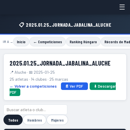
☰
📋 2025.01.25_JORNADA_JABALINA_ALUCHE
Inicio
← Competiciones
Ranking Húngaro
Récords de Mad
IR A →
2025.01.25_JORNADA_JABALINA_ALUCHE
📍 Aluche · 📅 2025-01-25
25 atletas · 14 clubes · 25 marcas
← Volver a competiciones
📄 Ver PDF
⬇ Descargar
PDF
Todos
Hombres
Mujeres