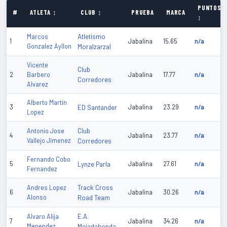
PUNTOS
#
ATLETA ↕
CLUB ↕
PRUEBA
MARCA
↕
Atletismo
Marcos
1
Jabalina
15.65
n/a
Gonzalez Ayllon
Moralzarzal
Vicente
Club
2
Barbero
Jabalina
17.77
n/a
Corredores
Alvarez
Alberto Martin
3
ED Santander
Jabalina
23.29
n/a
Lopez
Club
Antonio Jose
4
Jabalina
23.77
n/a
Vallejo Jimenez
Corredores
Fernando Cobo
5
Lynze Parla
Jabalina
27.61
n/a
Fernandez
Track Cross
Andres Lopez
6
Jabalina
30.26
n/a
Alonso
Road Team
E.A.
Alvaro Alija
7
Jabalina
34.26
n/a
Menendez
Majadahonda