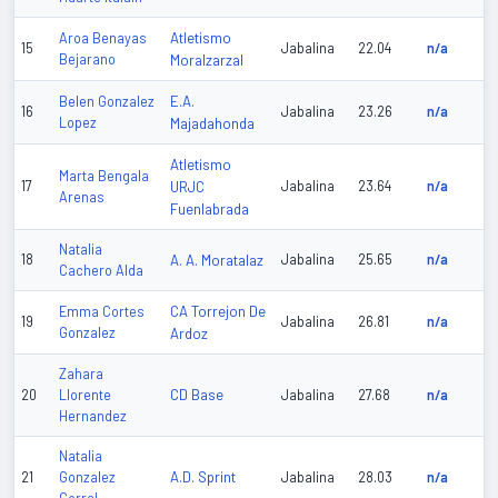
Atletismo
Aroa Benayas
15
Jabalina
22.04
n/a
Bejarano
Moralzarzal
E.A.
Belen Gonzalez
16
Jabalina
23.26
n/a
Lopez
Majadahonda
Atletismo
Marta Bengala
17
URJC
Jabalina
23.64
n/a
Arenas
Fuenlabrada
Natalia
18
A. A. Moratalaz
Jabalina
25.65
n/a
Cachero Alda
CA Torrejon De
Emma Cortes
19
Jabalina
26.81
n/a
Gonzalez
Ardoz
Zahara
CD Base
20
Llorente
Jabalina
27.68
n/a
Hernandez
Natalia
A.D. Sprint
21
Gonzalez
Jabalina
28.03
n/a