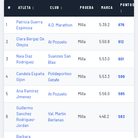
PUNTOS
#
ATLETA ↕
CLUB ↕
PRUEBA
MARCA
↕
Patricia Guerra
1
A.D. Marathon
Milla
5:39.2
676
Espinosa
Clara Bergaz De
2
At Pozuelo
Milla
5:50.8
612
Oteyza
Suanzes San
Naia Diaz
3
Milla
5:53.0
601
Rodriguez
Blas
Polideportivo
Candela España
4
Milla
5:53.3
599
Gijon
Getafe
Ana Ramirez
5
At Pozuelo
Milla
5:56.0
585
Jimenez
Guillermo
Val. Martin
Sanchez
6
Milla
4:46.2
583
Rodriguez-
Berlanas
Jordan
Barbara