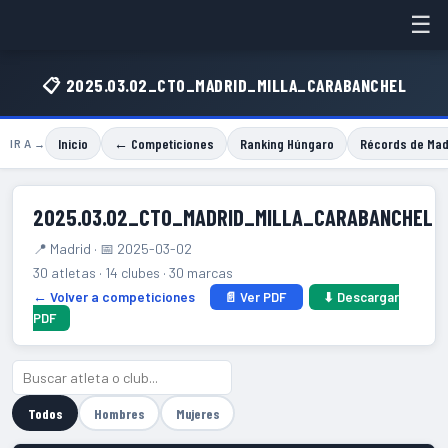
☰
📋 2025.03.02_CTO_MADRID_MILLA_CARABANCHEL
Inicio
← Competiciones
Ranking Húngaro
Récords de Mad
IR A →
2025.03.02_CTO_MADRID_MILLA_CARABANCHEL
📍 Madrid · 📅 2025-03-02
30 atletas · 14 clubes · 30 marcas
← Volver a competiciones
📄 Ver PDF
⬇ Descargar
PDF
Todos
Hombres
Mujeres