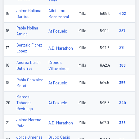
Atletismo
Jaime Galiana
15
Milla
5:08.0
402
Garrido
Moralzarzal
Pablo Molina
16
At Pozuelo
Milla
5:10.1
387
Amigo
Gonzalo Florez
17
A.D. Marathon
Milla
5:12.3
371
Lopez
Cronos
Andrea Duran
18
Milla
6:42.4
368
Gutierrez
Villaviciosa
Pablo Gonzalez
19
At Pozuelo
Milla
5:14.5
355
Morato
Marcos
At Pozuelo
20
Taboada
Milla
5:16.6
340
Reviriego
Jaime Moreno
21
A.D. Marathon
Milla
5:17.0
338
Ruiz
Grupo Oasis
Jorge Jimenez