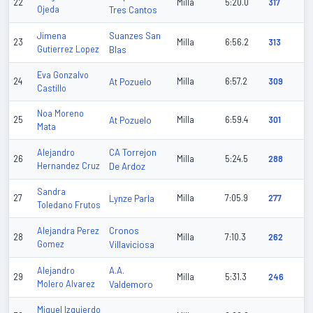
22
Milla
5:20.0
317
Ojeda
Tres Cantos
Suanzes San
Jimena
23
Milla
6:56.2
313
Gutierrez Lopez
Blas
Eva Gonzalvo
24
At Pozuelo
Milla
6:57.2
309
Castillo
Noa Moreno
25
At Pozuelo
Milla
6:59.4
301
Mata
CA Torrejon
Alejandro
26
Milla
5:24.5
288
Hernandez Cruz
De Ardoz
Sandra
27
Lynze Parla
Milla
7:05.9
277
Toledano Frutos
Cronos
Alejandra Perez
28
Milla
7:10.3
262
Gomez
Villaviciosa
A.A.
Alejandro
29
Milla
5:31.3
246
Molero Alvarez
Valdemoro
Miguel Izquierdo