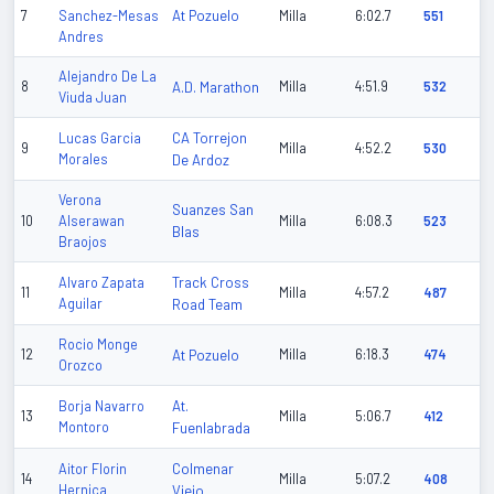
At Pozuelo
7
Sanchez-Mesas
Milla
6:02.7
551
Andres
Alejandro De La
8
A.D. Marathon
Milla
4:51.9
532
Viuda Juan
CA Torrejon
Lucas Garcia
9
Milla
4:52.2
530
Morales
De Ardoz
Verona
Suanzes San
10
Alserawan
Milla
6:08.3
523
Blas
Braojos
Track Cross
Alvaro Zapata
11
Milla
4:57.2
487
Aguilar
Road Team
Rocio Monge
12
At Pozuelo
Milla
6:18.3
474
Orozco
At.
Borja Navarro
13
Milla
5:06.7
412
Montoro
Fuenlabrada
Colmenar
Aitor Florin
14
Milla
5:07.2
408
Hernica
Viejo