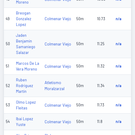
Moreno
Breogan
Colmenar Viejo
49
Gonzalez
50m
10.73
n/a
Lopez
Jaden
Benjamin
50
Colmenar Viejo
50m
11.25
n/a
Samaniego
Salazar
Marcos De La
51
Colmenar Viejo
50m
11.32
n/a
Vera Moreno
Ruben
Atletismo
52
Rodriguez
50m
11.34
n/a
Moralzarzal
Martin
Olmo Lopez
53
Colmenar Viejo
50m
11.73
n/a
Fleitas
Ibai Lopez
54
Colmenar Viejo
50m
11.8
n/a
Yuste