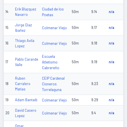
Ciudad de los
Erik Blazquez
14
50m
9.14
n/a
Navarro
Poetas
Jorge Diaz
15
Colmenar Viejo
50m
9.17
n/a
Ibañez
Thiago Avila
16
Colmenar Viejo
50m
9.18
n/a
Lopez
Escuela
Pablo Carande
17
Atletismo
50m
9.19
n/a
Valle
Cabrereño
CEIP Cardenal
Ruben
18
Carralero
Cisneros
50m
9.23
n/a
Matias
Torrelaguna
19
Adam Bantaib
Colmenar Viejo
50m
9.29
n/a
David Casero
20
Colmenar Viejo
50m
9.4
n/a
Lopez
Omar