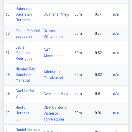
Raimundo
Colmenar Viejo
35
Sacristan
50m
9.77
n/a
Bermejo
Cronos
Mateo Peñafiel
36
50m
9.78
n/a
Zavdoviev
Villaviciosa
Javier
CAP
37
Marijuan
50m
9.82
n/a
Alcobendas
Rodriguez
Nicolas Rey
Atletismo
38
Sanchez-
50m
9.82
n/a
Moralzarzal
Mariscal
Gael Ureña
39
Colmenar Viejo
50m
9.9
n/a
Villar
CEIP Cardenal
Hector
40
Hernanz
Cisneros
50m
9.94
n/a
Iglesias
Torrelaguna
Daniel Herrero