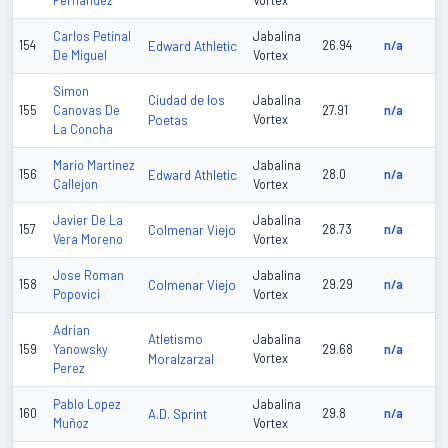
Fernandez
Vortex
Carlos Petinal
Jabalina
154
Edward Athletic
26.94
n/a
De Miguel
Vortex
Simon
Ciudad de los
Jabalina
155
Canovas De
27.91
n/a
Poetas
Vortex
La Concha
Mario Martinez
Jabalina
156
Edward Athletic
28.0
n/a
Callejon
Vortex
Javier De La
Jabalina
157
Colmenar Viejo
28.73
n/a
Vera Moreno
Vortex
Jose Roman
Jabalina
158
Colmenar Viejo
29.29
n/a
Popovici
Vortex
Adrian
Atletismo
Jabalina
159
Yanowsky
29.68
n/a
Moralzarzal
Vortex
Perez
Pablo Lopez
Jabalina
160
A.D. Sprint
29.8
n/a
Muñoz
Vortex