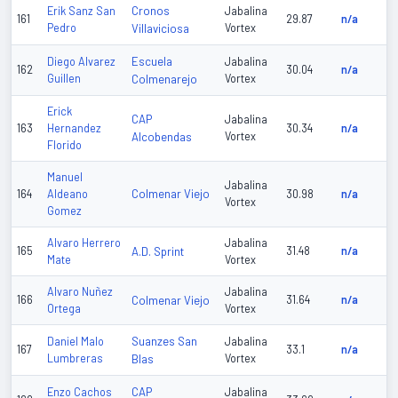
Cronos
Erik Sanz San
Jabalina
161
29.87
n/a
Pedro
Villaviciosa
Vortex
Escuela
Diego Alvarez
Jabalina
162
30.04
n/a
Guillen
Colmenarejo
Vortex
Erick
CAP
Jabalina
163
Hernandez
30.34
n/a
Alcobendas
Vortex
Florido
Manuel
Jabalina
Colmenar Viejo
164
Aldeano
30.98
n/a
Vortex
Gomez
Alvaro Herrero
Jabalina
165
A.D. Sprint
31.48
n/a
Mate
Vortex
Alvaro Nuñez
Jabalina
166
Colmenar Viejo
31.64
n/a
Ortega
Vortex
Suanzes San
Daniel Malo
Jabalina
167
33.1
n/a
Lumbreras
Blas
Vortex
CAP
Enzo Cachos
Jabalina