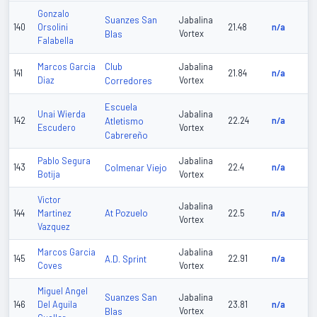
Gonzalo
Suanzes San
Jabalina
140
Orsolini
21.48
n/a
Blas
Vortex
Falabella
Club
Marcos Garcia
Jabalina
141
21.84
n/a
Diaz
Corredores
Vortex
Escuela
Unai Wierda
Jabalina
142
Atletismo
22.24
n/a
Escudero
Vortex
Cabrereño
Pablo Segura
Jabalina
143
Colmenar Viejo
22.4
n/a
Botija
Vortex
Victor
Jabalina
At Pozuelo
144
Martinez
22.5
n/a
Vortex
Vazquez
Marcos Garcia
Jabalina
145
A.D. Sprint
22.91
n/a
Coves
Vortex
Miguel Angel
Suanzes San
Jabalina
146
Del Aguila
23.81
n/a
Blas
Vortex