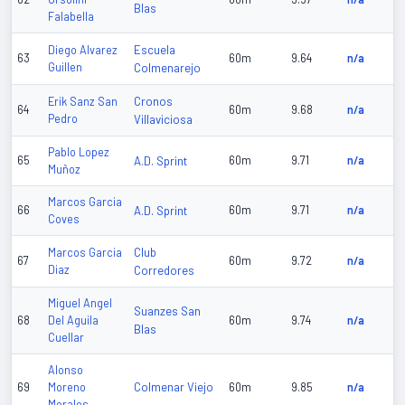
Blas
Falabella
Escuela
Diego Alvarez
63
60m
9.64
n/a
Guillen
Colmenarejo
Cronos
Erik Sanz San
64
60m
9.68
n/a
Pedro
Villaviciosa
Pablo Lopez
65
A.D. Sprint
60m
9.71
n/a
Muñoz
Marcos Garcia
66
A.D. Sprint
60m
9.71
n/a
Coves
Club
Marcos Garcia
67
60m
9.72
n/a
Diaz
Corredores
Miguel Angel
Suanzes San
68
Del Aguila
60m
9.74
n/a
Blas
Cuellar
Alonso
Colmenar Viejo
69
Moreno
60m
9.85
n/a
Morales