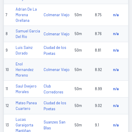
Adrian De La
Colmenar Viejo
7
Morena
50m
8.75
n/a
Orellana
Samuel Garcia
8
Colmenar Viejo
50m
8.76
n/a
Del Rio
Ciudad de los
Luis Sainz
9
50m
8.81
n/a
Dorado
Poetas
Enol
Colmenar Viejo
10
Hernandez
50m
8.92
n/a
Moreno
Club
Saul Ovejero
11
50m
8.99
n/a
Morales
Corredores
Ciudad de los
Mateo Panea
12
50m
9.02
n/a
Cuartero
Poetas
Lucas
Suanzes San
13
Garaigorta
50m
9.1
n/a
Blas
Mantiñan