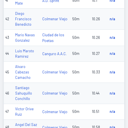
41
A.D. Sprint
50m
10.1
n/a
Mate
Diego
Colmenar Viejo
42
Francisco
50m
10.26
n/a
Benedicto
Ciudad de los
Mario Navas
43
50m
10.26
n/a
Gonzalez
Poetas
Luis Maroto
44
Canguro A.A.C.
50m
10.27
n/a
Ramirez
Alvaro
Colmenar Viejo
45
Cabezas
50m
10.33
n/a
Camacho
Santiago
Colmenar Viejo
46
Sahuquillo
50m
10.44
n/a
Conchillo
Victor Orive
47
Colmenar Viejo
50m
10.51
n/a
Ruiz
Angel Del Saz
48
Colmenar Viejo
50m
10.58
n/a