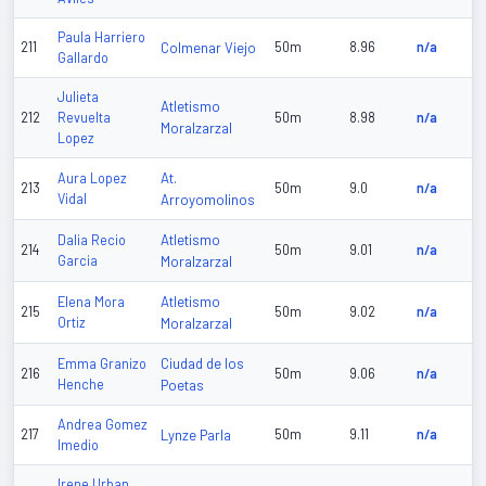
Paula Harriero
211
Colmenar Viejo
50m
8.96
n/a
Gallardo
Julieta
Atletismo
212
Revuelta
50m
8.98
n/a
Moralzarzal
Lopez
At.
Aura Lopez
213
50m
9.0
n/a
Vidal
Arroyomolinos
Atletismo
Dalia Recio
214
50m
9.01
n/a
Garcia
Moralzarzal
Atletismo
Elena Mora
215
50m
9.02
n/a
Ortiz
Moralzarzal
Ciudad de los
Emma Granizo
216
50m
9.06
n/a
Henche
Poetas
Andrea Gomez
217
Lynze Parla
50m
9.11
n/a
Imedio
Irene Urban