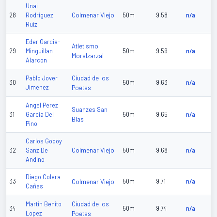
Unai
Colmenar Viejo
28
Rodriguez
50m
9.58
n/a
Ruiz
Eder Garcia-
Atletismo
29
Minguillan
50m
9.59
n/a
Moralzarzal
Alarcon
Ciudad de los
Pablo Jover
30
50m
9.63
n/a
Jimenez
Poetas
Angel Perez
Suanzes San
31
Garcia Del
50m
9.65
n/a
Blas
Pino
Carlos Godoy
Colmenar Viejo
32
Sanz De
50m
9.68
n/a
Andino
Diego Colera
33
Colmenar Viejo
50m
9.71
n/a
Cañas
Ciudad de los
Martin Benito
34
50m
9.74
n/a
Lopez
Poetas