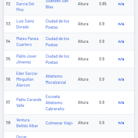
Suanzes San
112
Garcia Del
Altura
0.85
n/a
Blas
Pino
Ciudad de los
Luis Sainz
113
Altura
0.9
n/a
Dorado
Poetas
Ciudad de los
Mateo Panea
114
Altura
0.9
n/a
Cuartero
Poetas
Ciudad de los
Pablo Jover
115
Altura
0.9
n/a
Jimenez
Poetas
Eder Garcia-
Atletismo
116
Minguillan
Altura
0.9
n/a
Moralzarzal
Alarcon
Escuela
Pablo Carande
117
Atletismo
Altura
0.9
n/a
Valle
Cabrereño
Ventura
118
Colmenar Viejo
Altura
0.9
n/a
Bellido Albar
Oscar