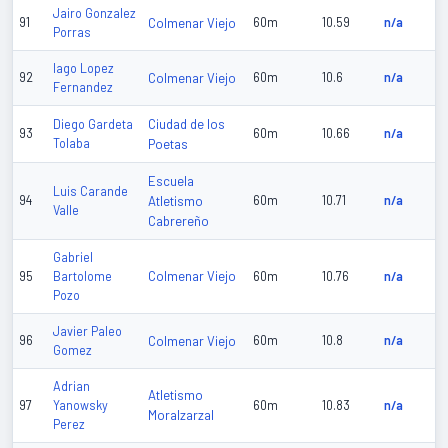
Jairo Gonzalez
91
Colmenar Viejo
60m
10.59
n/a
Porras
Iago Lopez
92
Colmenar Viejo
60m
10.6
n/a
Fernandez
Ciudad de los
Diego Gardeta
93
60m
10.66
n/a
Tolaba
Poetas
Escuela
Luis Carande
94
Atletismo
60m
10.71
n/a
Valle
Cabrereño
Gabriel
Colmenar Viejo
95
Bartolome
60m
10.76
n/a
Pozo
Javier Paleo
96
Colmenar Viejo
60m
10.8
n/a
Gomez
Adrian
Atletismo
97
Yanowsky
60m
10.83
n/a
Moralzarzal
Perez