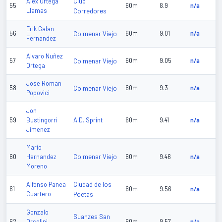
Club
Alex Ortega
55
60m
8.9
n/a
Llamas
Corredores
Erik Galan
56
Colmenar Viejo
60m
9.01
n/a
Fernandez
Alvaro Nuñez
57
Colmenar Viejo
60m
9.05
n/a
Ortega
Jose Roman
58
Colmenar Viejo
60m
9.3
n/a
Popovici
Jon
A.D. Sprint
59
Bustingorri
60m
9.41
n/a
Jimenez
Mario
Colmenar Viejo
60
Hernandez
60m
9.46
n/a
Moreno
Ciudad de los
Alfonso Panea
61
60m
9.56
n/a
Cuartero
Poetas
Gonzalo
Suanzes San
62
Orsolini
60m
9.57
n/a