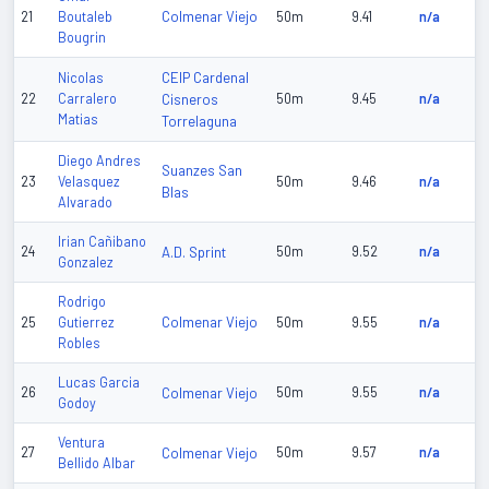
Colmenar Viejo
21
Boutaleb
50m
9.41
n/a
Bougrin
CEIP Cardenal
Nicolas
22
Carralero
Cisneros
50m
9.45
n/a
Matias
Torrelaguna
Diego Andres
Suanzes San
23
Velasquez
50m
9.46
n/a
Blas
Alvarado
Irian Cañibano
24
A.D. Sprint
50m
9.52
n/a
Gonzalez
Rodrigo
Colmenar Viejo
25
Gutierrez
50m
9.55
n/a
Robles
Lucas Garcia
26
Colmenar Viejo
50m
9.55
n/a
Godoy
Ventura
27
Colmenar Viejo
50m
9.57
n/a
Bellido Albar