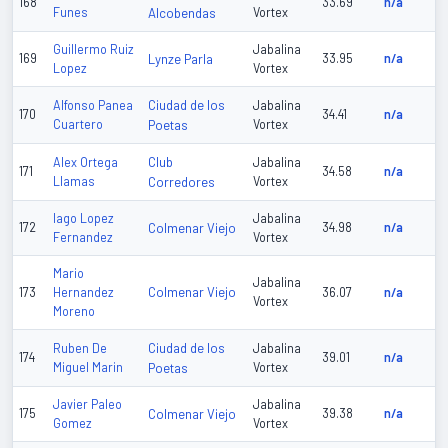
168
33.69
n/a
Funes
Alcobendas
Vortex
Guillermo Ruiz
Jabalina
169
Lynze Parla
33.95
n/a
Lopez
Vortex
Ciudad de los
Alfonso Panea
Jabalina
170
34.41
n/a
Cuartero
Poetas
Vortex
Club
Alex Ortega
Jabalina
171
34.58
n/a
Llamas
Corredores
Vortex
Iago Lopez
Jabalina
172
Colmenar Viejo
34.98
n/a
Fernandez
Vortex
Mario
Jabalina
Colmenar Viejo
173
Hernandez
36.07
n/a
Vortex
Moreno
Ciudad de los
Ruben De
Jabalina
174
39.01
n/a
Miguel Marin
Poetas
Vortex
Javier Paleo
Jabalina
175
Colmenar Viejo
39.38
n/a
Gomez
Vortex