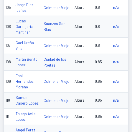
Jorge Diaz
105
Colmenar Viejo
Altura
0.8
n/a
Ibañez
Lucas
Suanzes San
106
Garaigorta
Altura
0.8
n/a
Blas
Mantiñan
Gael Ureña
107
Colmenar Viejo
Altura
0.8
n/a
Villar
Ciudad de los
Martin Benito
108
Altura
0.85
n/a
Lopez
Poetas
Enol
Colmenar Viejo
109
Hernandez
Altura
0.85
n/a
Moreno
Samuel
110
Colmenar Viejo
Altura
0.85
n/a
Casero Lopez
Thiago Avila
111
Colmenar Viejo
Altura
0.85
n/a
Lopez
Angel Perez