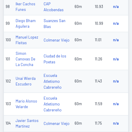
CAP
Iker Cachos
98
60m
10.93
n/a
Funes
Alcobendas
Suanzes San
Diego Bham
99
60m
10.99
n/a
Aguilera
Blas
Manuel Lopez
100
Colmenar Viejo
60m
11.01
n/a
Fleitas
Simon
Ciudad de los
101
Canovas De
60m
11.26
n/a
Poetas
La Concha
Escuela
Unai Wierda
102
Atletismo
60m
11.43
n/a
Escudero
Cabrereño
Escuela
Mario Alonso
103
Atletismo
60m
11.59
n/a
Velarde
Cabrereño
Javier Santos
104
Colmenar Viejo
60m
11.75
n/a
Martinez