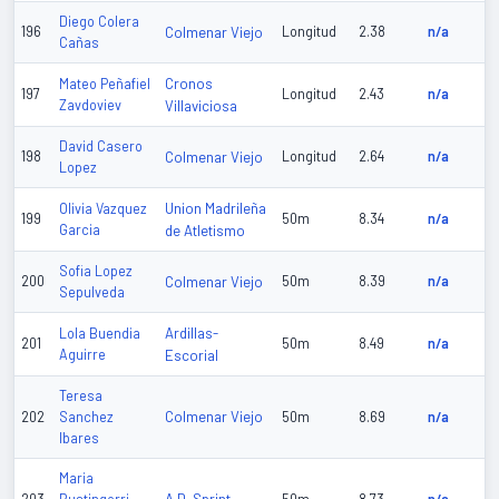
Diego Colera
196
Colmenar Viejo
Longitud
2.38
n/a
Cañas
Cronos
Mateo Peñafiel
197
Longitud
2.43
n/a
Zavdoviev
Villaviciosa
David Casero
198
Colmenar Viejo
Longitud
2.64
n/a
Lopez
Union Madrileña
Olivia Vazquez
199
50m
8.34
n/a
Garcia
de Atletismo
Sofia Lopez
200
Colmenar Viejo
50m
8.39
n/a
Sepulveda
Ardillas-
Lola Buendia
201
50m
8.49
n/a
Aguirre
Escorial
Teresa
Colmenar Viejo
202
Sanchez
50m
8.69
n/a
Ibares
Maria