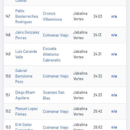
Cuellar
Pablo
Cronos
Jabalina
147
Basterrechea
24.03
n/a
Villaviciosa
Vortex
Rodriguez
Jairo Gonzalez
Jabalina
148
Colmenar Viejo
24.13
n/a
Porras
Vortex
Escuela
Luis Carande
Jabalina
149
Atletismo
24.31
n/a
Valle
Vortex
Cabrereño
Gabriel
Jabalina
Colmenar Viejo
150
Bartolome
24.32
n/a
Vortex
Pozo
Suanzes San
Diego Bham
Jabalina
151
24.33
n/a
Aguilera
Blas
Vortex
Manuel Lopez
Jabalina
152
Colmenar Viejo
25.42
n/a
Fleitas
Vortex
Erik Galan
Jabalina
153
Colmenar Viejo
26.62
n/a