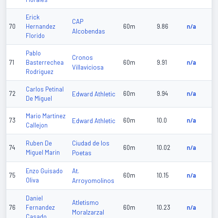
Erick
CAP
70
Hernandez
60m
9.86
n/a
Alcobendas
Florido
Pablo
Cronos
71
Basterrechea
60m
9.91
n/a
Villaviciosa
Rodriguez
Carlos Petinal
72
Edward Athletic
60m
9.94
n/a
De Miguel
Mario Martinez
73
Edward Athletic
60m
10.0
n/a
Callejon
Ciudad de los
Ruben De
74
60m
10.02
n/a
Miguel Marin
Poetas
At.
Enzo Guisado
75
60m
10.15
n/a
Oliva
Arroyomolinos
Daniel
Atletismo
76
Fernandez
60m
10.23
n/a
Moralzarzal
Casado