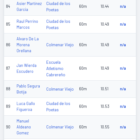
Ciudad de los
Asier Martinez
84
60m
10.44
n/a
Garcia
Poetas
Ciudad de los
Raul Perrino
85
60m
10.49
n/a
Marcos
Poetas
Alvaro De La
Colmenar Viejo
86
Morena
60m
10.49
n/a
Orellana
Escuela
Jan Wierda
87
Atletismo
60m
10.49
n/a
Escudero
Cabrereño
Pablo Segura
88
Colmenar Viejo
60m
10.51
n/a
Botija
Ciudad de los
Luca Gallo
89
60m
10.53
n/a
Figueroa
Poetas
Manuel
Colmenar Viejo
90
Aldeano
60m
10.55
n/a
Gomez