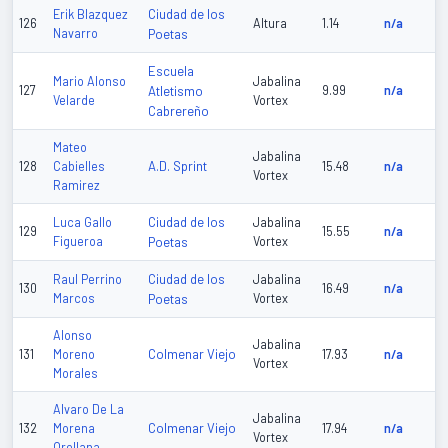
Ciudad de los
Erik Blazquez
126
Altura
1.14
n/a
Navarro
Poetas
Escuela
Mario Alonso
Jabalina
127
Atletismo
9.99
n/a
Velarde
Vortex
Cabrereño
Mateo
Jabalina
A.D. Sprint
128
Cabielles
15.48
n/a
Vortex
Ramirez
Ciudad de los
Luca Gallo
Jabalina
129
15.55
n/a
Figueroa
Poetas
Vortex
Ciudad de los
Raul Perrino
Jabalina
130
16.49
n/a
Marcos
Poetas
Vortex
Alonso
Jabalina
Colmenar Viejo
131
Moreno
17.93
n/a
Vortex
Morales
Alvaro De La
Jabalina
Colmenar Viejo
132
Morena
17.94
n/a
Vortex
Orellana