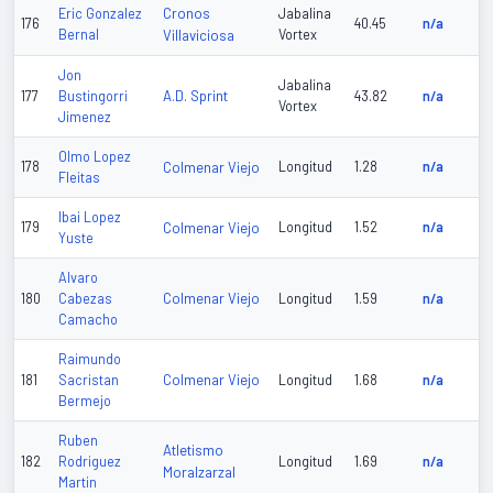
Cronos
Eric Gonzalez
Jabalina
176
40.45
n/a
Bernal
Villaviciosa
Vortex
Jon
Jabalina
A.D. Sprint
177
Bustingorri
43.82
n/a
Vortex
Jimenez
Olmo Lopez
178
Colmenar Viejo
Longitud
1.28
n/a
Fleitas
Ibai Lopez
179
Colmenar Viejo
Longitud
1.52
n/a
Yuste
Alvaro
Colmenar Viejo
180
Cabezas
Longitud
1.59
n/a
Camacho
Raimundo
Colmenar Viejo
181
Sacristan
Longitud
1.68
n/a
Bermejo
Ruben
Atletismo
182
Rodriguez
Longitud
1.69
n/a
Moralzarzal
Martin