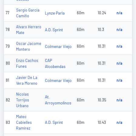
Sergio Garcia
77
Lynze Parla
60m
10.24
n/a
Camiño
Alvaro Herrero
78
A.D. Sprint
60m
10.3
n/a
Mate
Oscar Jacome
79
Colmenar Viejo
60m
10.31
n/a
Montero
CAP
Enzo Cachos
80
60m
10.31
n/a
Funes
Alcobendas
Javier De La
81
Colmenar Viejo
60m
10.31
n/a
Vera Moreno
Nicolas
At.
82
Torrijos
60m
10.35
n/a
Arroyomolinos
Urbano
Mateo
A.D. Sprint
83
Cabielles
60m
10.43
n/a
Ramirez