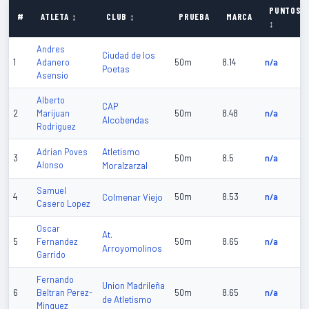
PUNTOS
#
ATLETA ↕
CLUB ↕
PRUEBA
MARCA
↕
Andres
Ciudad de los
1
Adanero
50m
8.14
n/a
Poetas
Asensio
Alberto
CAP
2
Marijuan
50m
8.48
n/a
Alcobendas
Rodriguez
Atletismo
Adrian Poves
3
50m
8.5
n/a
Alonso
Moralzarzal
Samuel
4
Colmenar Viejo
50m
8.53
n/a
Casero Lopez
Oscar
At.
5
Fernandez
50m
8.65
n/a
Arroyomolinos
Garrido
Fernando
Union Madrileña
6
Beltran Perez-
50m
8.65
n/a
de Atletismo
Minguez