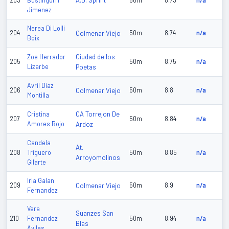
A.D. Sprint
203
Bustingorri
50m
8.73
n/a
Jimenez
Nerea Di Lolli
204
Colmenar Viejo
50m
8.74
n/a
Boix
Ciudad de los
Zoe Herrador
205
50m
8.75
n/a
Lizarbe
Poetas
Avril Diaz
206
Colmenar Viejo
50m
8.8
n/a
Montilla
CA Torrejon De
Cristina
207
50m
8.84
n/a
Amores Rojo
Ardoz
Candela
At.
208
Triguero
50m
8.85
n/a
Arroyomolinos
Gilarte
Iria Galan
209
Colmenar Viejo
50m
8.9
n/a
Fernandez
Vera
Suanzes San
210
Fernandez
50m
8.94
n/a
Blas
Aviles