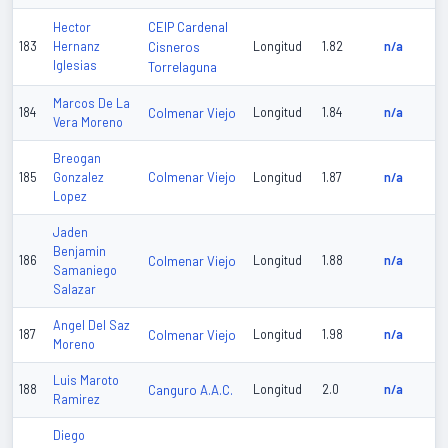
CEIP Cardenal
Hector
183
Hernanz
Cisneros
Longitud
1.82
n/a
Iglesias
Torrelaguna
Marcos De La
184
Colmenar Viejo
Longitud
1.84
n/a
Vera Moreno
Breogan
Colmenar Viejo
185
Gonzalez
Longitud
1.87
n/a
Lopez
Jaden
Benjamin
186
Colmenar Viejo
Longitud
1.88
n/a
Samaniego
Salazar
Angel Del Saz
187
Colmenar Viejo
Longitud
1.98
n/a
Moreno
Luis Maroto
188
Canguro A.A.C.
Longitud
2.0
n/a
Ramirez
Diego