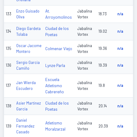
At.
Enzo Guisado
Jabalina
133
18.73
n/a
Oliva
Arroyomolinos
Vortex
Ciudad de los
Diego Gardeta
Jabalina
134
19.02
n/a
Tolaba
Poetas
Vortex
Oscar Jacome
Jabalina
135
Colmenar Viejo
19.36
n/a
Montero
Vortex
Sergio Garcia
Jabalina
136
Lynze Parla
19.39
n/a
Camiño
Vortex
Escuela
Jan Wierda
Jabalina
137
Atletismo
19.8
n/a
Escudero
Vortex
Cabrereño
Ciudad de los
Asier Martinez
Jabalina
138
20.14
n/a
Garcia
Poetas
Vortex
Daniel
Atletismo
Jabalina
139
Fernandez
20.39
n/a
Moralzarzal
Vortex
Casado