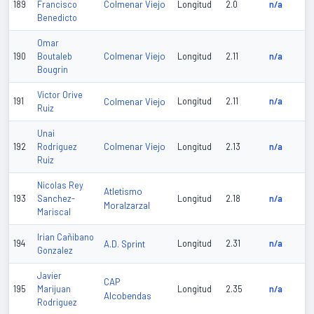
Colmenar Viejo
189
Francisco
Longitud
2.0
n/a
Benedicto
Omar
Colmenar Viejo
190
Boutaleb
Longitud
2.11
n/a
Bougrin
Victor Orive
191
Colmenar Viejo
Longitud
2.11
n/a
Ruiz
Unai
Colmenar Viejo
192
Rodriguez
Longitud
2.13
n/a
Ruiz
Nicolas Rey
Atletismo
193
Sanchez-
Longitud
2.18
n/a
Moralzarzal
Mariscal
Irian Cañibano
194
A.D. Sprint
Longitud
2.31
n/a
Gonzalez
Javier
CAP
195
Marijuan
Longitud
2.35
n/a
Alcobendas
Rodriguez