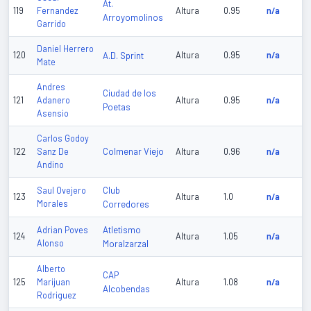
At.
119
Fernandez
Altura
0.95
n/a
Arroyomolinos
Garrido
Daniel Herrero
120
A.D. Sprint
Altura
0.95
n/a
Mate
Andres
Ciudad de los
121
Adanero
Altura
0.95
n/a
Poetas
Asensio
Carlos Godoy
Colmenar Viejo
122
Sanz De
Altura
0.96
n/a
Andino
Club
Saul Ovejero
123
Altura
1.0
n/a
Morales
Corredores
Atletismo
Adrian Poves
124
Altura
1.05
n/a
Alonso
Moralzarzal
Alberto
CAP
125
Marijuan
Altura
1.08
n/a
Alcobendas
Rodriguez