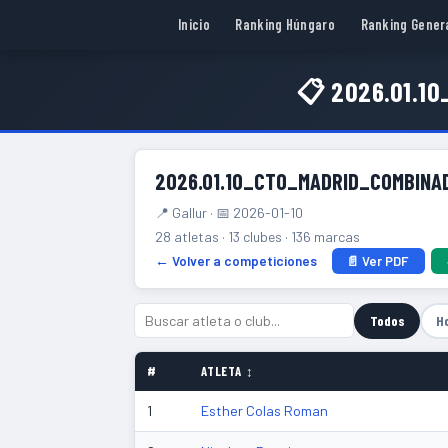
Inicio
Ranking Húngaro
Ranking Gener
📋 2026.01.
2026.01.10_CTO_MADRID_COMBIN
📍 Gallur · 📅 2026-01-10
28 atletas · 13 clubes · 136 marcas
← Volver a competiciones
📄 Ver PDF
Todos
H
#
ATLETA ↕
1
Esther Colas Roman