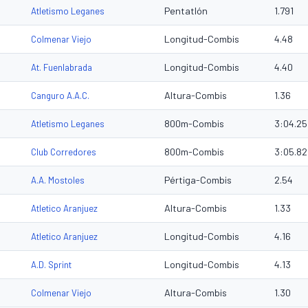
Pentatlón
1.791
Atletismo Leganes
Longitud-Combis
4.48
Colmenar Viejo
Longitud-Combis
4.40
At. Fuenlabrada
Altura-Combis
1.36
Canguro A.A.C.
800m-Combis
3:04.25
Atletismo Leganes
800m-Combis
3:05.82
Club Corredores
Pértiga-Combis
2.54
A.A. Mostoles
Altura-Combis
1.33
Atletico Aranjuez
Longitud-Combis
4.16
Atletico Aranjuez
Longitud-Combis
4.13
A.D. Sprint
Altura-Combis
1.30
Colmenar Viejo