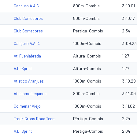
800m-Combis
3:10.01
Canguro A.A.C.
800m-Combis
3:10.17
Club Corredores
Pértiga-Combis
2.34
Club Corredores
1000m-Combis
3:09.23
Canguro A.A.C.
Altura-Combis
1.27
At. Fuenlabrada
Altura-Combis
1.27
A.D. Sprint
1000m-Combis
3:10.29
Atletico Aranjuez
800m-Combis
3:14.09
Atletismo Leganes
1000m-Combis
3:11.02
Colmenar Viejo
Pértiga-Combis
2.24
Track Cross Road Team
Pértiga-Combis
2.04
A.D. Sprint