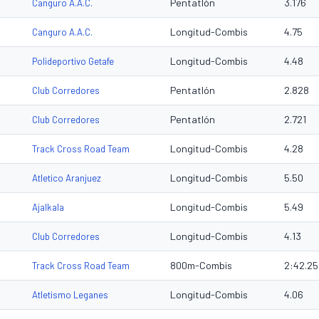
Pentatlón
3.176
Canguro A.A.C.
Longitud-Combis
4.75
Canguro A.A.C.
Longitud-Combis
4.48
Polideportivo Getafe
Pentatlón
2.828
Club Corredores
Pentatlón
2.721
Club Corredores
Longitud-Combis
4.28
Track Cross Road Team
Longitud-Combis
5.50
Atletico Aranjuez
Longitud-Combis
5.49
Ajalkala
Longitud-Combis
4.13
Club Corredores
800m-Combis
2:42.25
Track Cross Road Team
Longitud-Combis
4.06
Atletismo Leganes