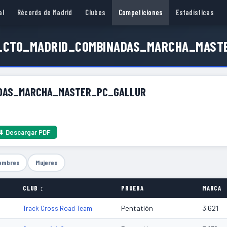
al
Récords de Madrid
Clubes
Competiciones
Estadísticas
10_CTO_MADRID_COMBINADAS_MARCHA_MAST
ADAS_MARCHA_MASTER_PC_GALLUR
⬇ Descargar PDF
ombres
Mujeres
CLUB ↕
PRUEBA
MARCA
Pentatlón
3.621
Track Cross Road Team