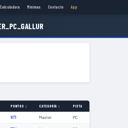
Calculadora
Mínimas
Contacto
App
ER_PC_GALLUR
PUNTOS ↕
CATEGORÍA ↕
PISTA
871
Master
PC