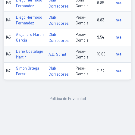
Club
Diego Hermoso
60mH-
143
9.85
n/a
Fernandez
Corredores
Combis
Club
Diego Hermoso
Peso-
144
8.83
n/a
Fernandez
Corredores
Combis
Club
Alejandro Martin
Peso-
145
9.54
n/a
Garcia
Corredores
Combis
Dario Costalago
Peso-
146
A.D. Sprint
10.66
n/a
Martin
Combis
Club
Simon Ortega
Peso-
147
11.82
n/a
Perez
Corredores
Combis
Política de Privacidad