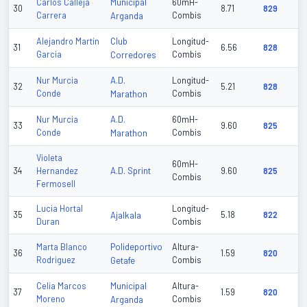
Municipal
Carlos Calleja
60mH-
30
8.71
829
Carrera
Arganda
Combis
Club
Alejandro Martin
Longitud-
31
6.56
828
Garcia
Corredores
Combis
A.D.
Nur Murcia
Longitud-
32
5.21
828
Conde
Marathon
Combis
A.D.
Nur Murcia
60mH-
33
9.60
825
Conde
Marathon
Combis
Violeta
60mH-
A.D. Sprint
34
Hernandez
9.60
825
Combis
Fermosell
Lucia Hortal
Longitud-
35
Ajalkala
5.18
822
Duran
Combis
Polideportivo
Marta Blanco
Altura-
36
1.59
820
Rodriguez
Getafe
Combis
Municipal
Celia Marcos
Altura-
37
1.59
820
Moreno
Arganda
Combis