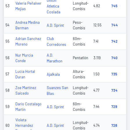
Union
Valeria Peñalver
Longitud-
53
Atletica
4.82
745
Mejias
Combis
Coslada
Andrea Medina
Peso-
54
A.D. Sprint
12.55
744
Berman
Combis
Club
Adrian Sanchez
60m-
55
7.41
742
Moreno
Corredores
Combis
A.D.
Nur Murcia
56
Pentatlón
3.119
740
Conde
Marathon
Lucia Hortal
Altura-
57
Ajalkala
1.50
735
Duran
Combis
Suanzes San
Zoe Martinez
Longitud-
58
4.77
734
Salcedo
Blas
Combis
Dario Costalago
60m-
59
A.D. Sprint
7.44
729
Martin
Combis
Violeta
Longitud-
A.D. Sprint
60
Hernandez
4.74
728
Combis