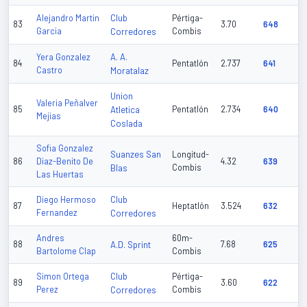
Club
Alejandro Martin
Pértiga-
83
3.70
648
Garcia
Corredores
Combis
A. A.
Yera Gonzalez
84
Pentatlón
2.737
641
Castro
Moratalaz
Union
Valeria Peñalver
85
Atletica
Pentatlón
2.734
640
Mejias
Coslada
Sofia Gonzalez
Suanzes San
Longitud-
86
Diaz-Benito De
4.32
639
Blas
Combis
Las Huertas
Club
Diego Hermoso
87
Heptatlón
3.524
632
Fernandez
Corredores
Andres
60m-
88
A.D. Sprint
7.68
625
Bartolome Clap
Combis
Club
Simon Ortega
Pértiga-
89
3.60
622
Perez
Corredores
Combis