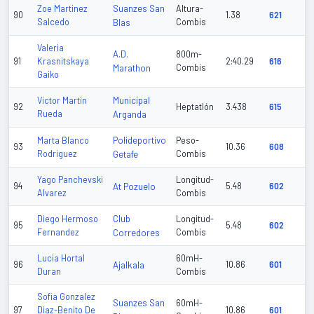
Suanzes San
Zoe Martinez
Altura-
90
1.38
621
Salcedo
Blas
Combis
Valeria
A.D.
800m-
91
Krasnitskaya
2:40.29
616
Marathon
Combis
Gaiko
Municipal
Victor Martin
92
Heptatlón
3.438
615
Rueda
Arganda
Polideportivo
Marta Blanco
Peso-
93
10.36
608
Rodriguez
Getafe
Combis
Yago Panchevski
Longitud-
94
At Pozuelo
5.48
602
Alvarez
Combis
Club
Diego Hermoso
Longitud-
95
5.48
602
Fernandez
Corredores
Combis
Lucia Hortal
60mH-
96
Ajalkala
10.86
601
Duran
Combis
Sofia Gonzalez
Suanzes San
60mH-
97
Diaz-Benito De
10.86
601