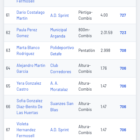
Fermosell
Dario Costalago
Pértiga-
61
A.D. Sprint
4.00
727
Martin
Combis
Municipal
Paula Perez
800m-
62
2:31.59
723
Gomez
Arganda
Combis
Polideportivo
Marta Blanco
63
Pentatlón
2.998
708
Rodriguez
Getafe
Club
Alejandro Martin
Altura-
64
1.76
706
Garcia
Corredores
Combis
A. A.
Yera Gonzalez
Altura-
65
1.47
706
Castro
Moratalaz
Combis
Sofia Gonzalez
Suanzes San
Altura-
66
Diaz-Benito De
1.47
706
Blas
Combis
Las Huertas
Violeta
Altura-
A.D. Sprint
67
Hernandez
1.47
706
Combis
Fermosell