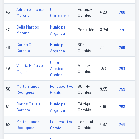
Club
Adrian Sanchez
Pértiga-
46
4.20
780
Moreno
Corredores
Combis
Municipal
Celia Marcos
47
Pentatlón
3.241
771
Moreno
Arganda
Municipal
Carlos Calleja
60m-
48
7.36
765
Carrera
Arganda
Combis
Union
Valeria Peñalver
Altura-
49
Atletica
1.53
763
Mejias
Combis
Coslada
Polideportivo
Marta Blanco
60mH-
50
9.95
759
Rodriguez
Getafe
Combis
Municipal
Carlos Calleja
Pértiga-
51
4.10
753
Carrera
Arganda
Combis
Polideportivo
Marta Blanco
Longitud-
52
4.82
745
Rodriguez
Getafe
Combis