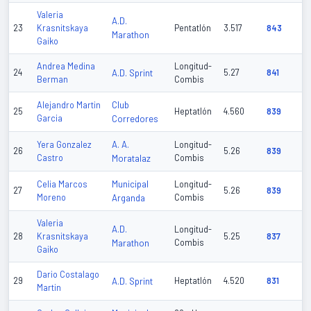
Valeria
A.D.
23
Krasnitskaya
Pentatlón
3.517
843
Marathon
Gaiko
Andrea Medina
Longitud-
24
A.D. Sprint
5.27
841
Berman
Combis
Club
Alejandro Martin
25
Heptatlón
4.560
839
Garcia
Corredores
A. A.
Yera Gonzalez
Longitud-
26
5.26
839
Castro
Moratalaz
Combis
Municipal
Celia Marcos
Longitud-
27
5.26
839
Moreno
Arganda
Combis
Valeria
A.D.
Longitud-
28
Krasnitskaya
5.25
837
Marathon
Combis
Gaiko
Dario Costalago
29
A.D. Sprint
Heptatlón
4.520
831
Martin