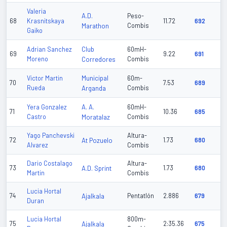
Valeria
A.D.
Peso-
68
Krasnitskaya
11.72
692
Marathon
Combis
Gaiko
Club
Adrian Sanchez
60mH-
69
9.22
691
Moreno
Corredores
Combis
Municipal
Victor Martin
60m-
70
7.53
689
Rueda
Arganda
Combis
A. A.
Yera Gonzalez
60mH-
71
10.36
685
Castro
Moratalaz
Combis
Yago Panchevski
Altura-
72
At Pozuelo
1.73
680
Alvarez
Combis
Dario Costalago
Altura-
73
A.D. Sprint
1.73
680
Martin
Combis
Lucia Hortal
74
Ajalkala
Pentatlón
2.886
679
Duran
Lucia Hortal
800m-
75
Ajalkala
2:35.36
675