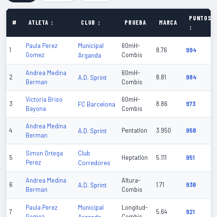
PUNTOS
#
ATLETA ↕
CLUB ↕
PRUEBA
MARCA
↕
Municipal
Paula Perez
60mH-
1
8.76
994
Gomez
Arganda
Combis
Andrea Medina
60mH-
2
A.D. Sprint
8.81
984
Berman
Combis
Victoria Briso
60mH-
3
FC Barcelona
8.86
973
Bayona
Combis
Andrea Medina
4
A.D. Sprint
Pentatlón
3.950
958
Berman
Club
Simon Ortega
5
Heptatlón
5.111
951
Perez
Corredores
Andrea Medina
Altura-
6
A.D. Sprint
1.71
936
Berman
Combis
Municipal
Paula Perez
Longitud-
7
5.64
921
Gomez
Combis