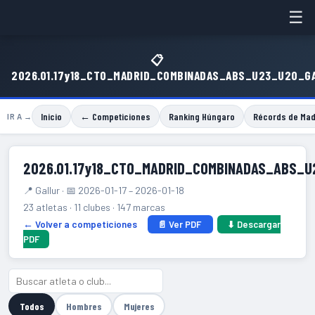
☰
📋
2026.01.17y18_CTO_MADRID_COMBINADAS_ABS_U23_U20_G
Inicio
← Competiciones
Ranking Húngaro
Récords de Mad
IR A →
2026.01.17y18_CTO_MADRID_COMBINADAS_ABS_
📍 Gallur · 📅 2026-01-17 – 2026-01-18
23 atletas · 11 clubes · 147 marcas
← Volver a competiciones
📄 Ver PDF
⬇ Descargar
PDF
Todos
Hombres
Mujeres