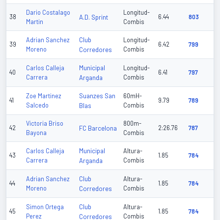
Dario Costalago
Longitud-
38
A.D. Sprint
6.44
803
Martin
Combis
Club
Adrian Sanchez
Longitud-
39
6.42
799
Moreno
Corredores
Combis
Municipal
Carlos Calleja
Longitud-
40
6.41
797
Carrera
Arganda
Combis
Suanzes San
Zoe Martinez
60mH-
41
9.79
789
Salcedo
Blas
Combis
Victoria Briso
800m-
42
FC Barcelona
2:26.76
787
Bayona
Combis
Municipal
Carlos Calleja
Altura-
43
1.85
784
Carrera
Arganda
Combis
Club
Adrian Sanchez
Altura-
44
1.85
784
Moreno
Corredores
Combis
Club
Simon Ortega
Altura-
45
1.85
784
Perez
Corredores
Combis