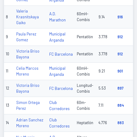
Arganda
Valeria
A.D.
60mH-
8
Krasnitskaya
9.14
916
Marathon
Combis
Gaiko
Municipal
Paula Perez
9
Pentatlón
3.778
912
Gomez
Arganda
Victoria Briso
10
FC Barcelona
Pentatlón
3.778
912
Bayona
Municipal
Celia Marcos
60mH-
11
9.21
901
Moreno
Arganda
Combis
Victoria Briso
Longitud-
12
FC Barcelona
5.53
897
Bayona
Combis
Club
Simon Ortega
60m-
13
7.11
884
Perez
Corredores
Combis
Club
Adrian Sanchez
14
Heptatlón
4.776
883
Moreno
Corredores