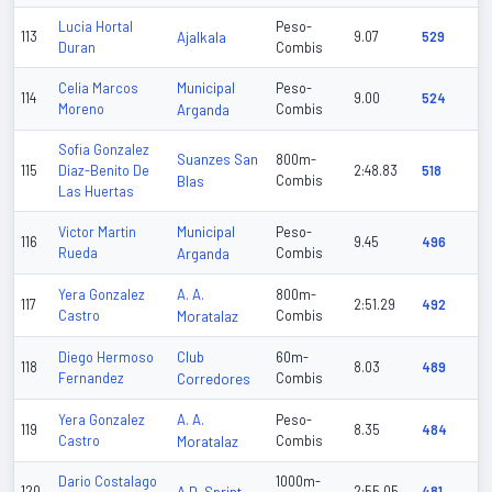
Lucia Hortal
Peso-
113
Ajalkala
9.07
529
Duran
Combis
Municipal
Celia Marcos
Peso-
114
9.00
524
Moreno
Arganda
Combis
Sofia Gonzalez
Suanzes San
800m-
115
Diaz-Benito De
2:48.83
518
Blas
Combis
Las Huertas
Municipal
Victor Martin
Peso-
116
9.45
496
Rueda
Arganda
Combis
A. A.
Yera Gonzalez
800m-
117
2:51.29
492
Castro
Moratalaz
Combis
Club
Diego Hermoso
60m-
118
8.03
489
Fernandez
Corredores
Combis
A. A.
Yera Gonzalez
Peso-
119
8.35
484
Castro
Moratalaz
Combis
Dario Costalago
1000m-
120
2:55.05
481