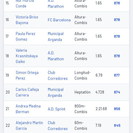
A.D.
Nur Murcia
Altura-
15
1.65
878
Conde
Marathon
Combis
Victoria Briso
Altura-
16
FC Barcelona
1.65
878
Bayona
Combis
Municipal
Paula Perez
Altura-
17
1.65
878
Gomez
Arganda
Combis
Valeria
A.D.
Altura-
18
Krasnitskaya
1.65
878
Marathon
Combis
Gaiko
Club
Simon Ortega
Longitud-
19
6.79
877
Perez
Corredores
Combis
Municipal
Carlos Calleja
20
Heptatlón
4.728
874
Carrera
Arganda
Andrea Medina
800m-
21
A.D. Sprint
2:21.68
856
Berman
Combis
Club
Alejandro Martin
60m-
22
7.19
845
Garcia
Corredores
Combis