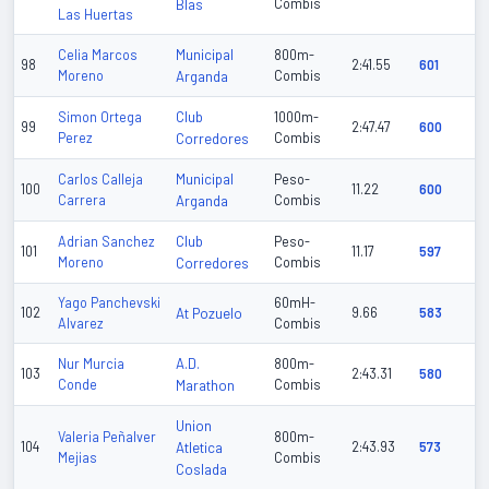
Blas
Combis
Las Huertas
Municipal
Celia Marcos
800m-
98
2:41.55
601
Moreno
Arganda
Combis
Club
Simon Ortega
1000m-
99
2:47.47
600
Perez
Corredores
Combis
Municipal
Carlos Calleja
Peso-
100
11.22
600
Carrera
Arganda
Combis
Club
Adrian Sanchez
Peso-
101
11.17
597
Moreno
Corredores
Combis
Yago Panchevski
60mH-
102
At Pozuelo
9.66
583
Alvarez
Combis
A.D.
Nur Murcia
800m-
103
2:43.31
580
Conde
Marathon
Combis
Union
Valeria Peñalver
800m-
104
Atletica
2:43.93
573
Mejias
Combis
Coslada