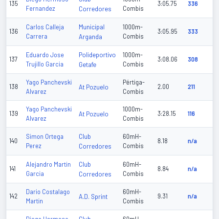
135
3:05.75
336
Fernandez
Corredores
Combis
Municipal
Carlos Calleja
1000m-
136
3:05.95
333
Carrera
Arganda
Combis
Polideportivo
Eduardo Jose
1000m-
137
3:08.06
308
Trujillo Garcia
Getafe
Combis
Yago Panchevski
Pértiga-
138
At Pozuelo
2.00
211
Alvarez
Combis
Yago Panchevski
1000m-
139
At Pozuelo
3:28.15
116
Alvarez
Combis
Club
Simon Ortega
60mH-
140
8.18
n/a
Perez
Corredores
Combis
Club
Alejandro Martin
60mH-
141
8.84
n/a
Garcia
Corredores
Combis
Dario Costalago
60mH-
142
A.D. Sprint
9.31
n/a
Martin
Combis