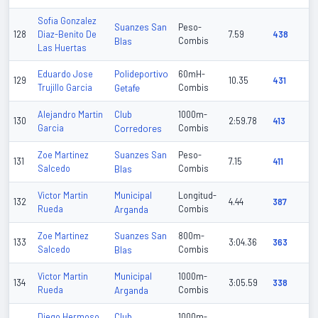
Sofia Gonzalez
Suanzes San
Peso-
128
Diaz-Benito De
7.59
438
Blas
Combis
Las Huertas
Polideportivo
Eduardo Jose
60mH-
129
10.35
431
Trujillo Garcia
Getafe
Combis
Club
Alejandro Martin
1000m-
130
2:59.78
413
Garcia
Corredores
Combis
Suanzes San
Zoe Martinez
Peso-
131
7.15
411
Salcedo
Blas
Combis
Municipal
Victor Martin
Longitud-
132
4.44
387
Rueda
Arganda
Combis
Suanzes San
Zoe Martinez
800m-
133
3:04.36
363
Salcedo
Blas
Combis
Municipal
Victor Martin
1000m-
134
3:05.59
338
Rueda
Arganda
Combis
Club
Diego Hermoso
1000m-