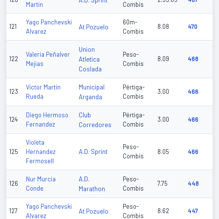
A.D. Sprint
Martin
Combis
Yago Panchevski
60m-
121
At Pozuelo
8.08
470
Alvarez
Combis
Union
Valeria Peñalver
Peso-
122
Atletica
8.09
468
Mejias
Combis
Coslada
Municipal
Victor Martin
Pértiga-
123
3.00
466
Rueda
Arganda
Combis
Club
Diego Hermoso
Pértiga-
124
3.00
466
Fernandez
Corredores
Combis
Violeta
Peso-
A.D. Sprint
125
Hernandez
8.05
466
Combis
Fermosell
A.D.
Nur Murcia
Peso-
126
7.75
448
Conde
Marathon
Combis
Yago Panchevski
Peso-
127
At Pozuelo
8.62
447
Alvarez
Combis