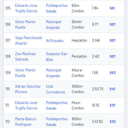
Polideportivo
Eduardo Jose
60m-
105
7.84
561
Trujillo Garcia
Getafe
Combis
Municipal
Victor Martin
60mH-
106
9.77
557
Rueda
Arganda
Combis
Yago Panchevski
107
At Pozuelo
Heptatlón
3.148
557
Alvarez
Suanzes San
Zoe Martinez
108
Pentatlón
2.412
557
Salcedo
Blas
Municipal
Victor Martin
Altura-
109
1.58
553
Rueda
Arganda
Combis
Club
Adrian Sanchez
1000m-
110
2:50.70
547
Moreno
Corredores
Combis
Polideportivo
Eduardo Jose
Peso-
111
10.15
537
Trujillo Garcia
Getafe
Combis
Polideportivo
Marta Blanco
800m-
112
2:47.62
532
Rodriguez
Getafe
Combis