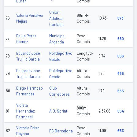
Duran
Combis
Union
Valeria Peñalver
60mH-
76
Atletica
10.43
673
Mejias
Combis
Coslada
Municipal
Paula Perez
Peso-
77
11.20
660
Gomez
Arganda
Combis
Polideportivo
Eduardo Jose
Longitud-
78
5.74
656
Trujillo Garcia
Getafe
Combis
Polideportivo
Eduardo Jose
Altura-
79
1.70
655
Trujillo Garcia
Getafe
Combis
Club
Diego Hermoso
Altura-
80
1.70
655
Fernandez
Corredores
Combis
Violeta
800m-
A.D. Sprint
81
Hernandez
2:37.08
654
Combis
Fermosell
Victoria Briso
Peso-
82
FC Barcelona
11.09
653
Bayona
Combis