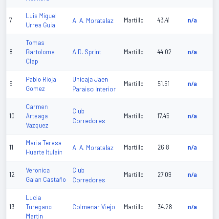
Luis Miguel
7
A. A. Moratalaz
Martillo
43.41
n/a
Urrea Guia
Tomas
A.D. Sprint
8
Bartolome
Martillo
44.02
n/a
Clap
Unicaja Jaen
Pablo Rioja
9
Martillo
51.51
n/a
Gomez
Paraiso Interior
Carmen
Club
10
Arteaga
Martillo
17.45
n/a
Corredores
Vazquez
Maria Teresa
11
A. A. Moratalaz
Martillo
26.8
n/a
Huarte Itulain
Club
Veronica
12
Martillo
27.09
n/a
Galan Castaño
Corredores
Lucia
Colmenar Viejo
13
Turegano
Martillo
34.28
n/a
Martin