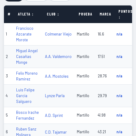
PUNTOS
#
ATLETA ↕
CLUB ↕
PRUEBA
MARCA
↕
Francisco
Colmenar Viejo
1
Azcarate
Martillo
16.6
n/a
Morote
Miguel Angel
A.A. Valdemoro
2
Casañas
Martillo
17.51
n/a
Monge
Felix Moreno
3
A.A. Mostoles
Martillo
28.76
n/a
Ramirez
Luis Felipe
Lynze Parla
4
Garcia
Martillo
29.79
n/a
Salguero
Bosco Irache
5
A.D. Sprint
Martillo
41.98
n/a
Fernandez
Ruben Sanz
6
C.D. Tajamar
Martillo
43.21
n/a
Molinera