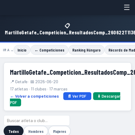
☰
📋
MartilloGetafe_Competicion_ResultadosComp_260622T113
Inicio
← Competiciones
Ranking Húngaro
Récords de Mad
IR A →
MartilloGetafe_Competicion_ResultadosComp_2
📍 Getafe · 📅 2026-06-20
17 atletas · 11 clubes · 17 marcas
← Volver a competiciones
📄 Ver PDF
⬇ Descargar
PDF
Todos
Hombres
Mujeres