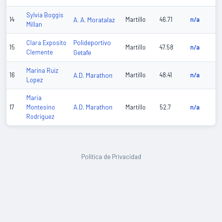
Sylvia Boggis
14
A. A. Moratalaz
Martillo
46.71
n/a
Millan
Polideportivo
Clara Exposito
15
Martillo
47.58
n/a
Clemente
Getafe
Marina Ruiz
16
A.D. Marathon
Martillo
48.41
n/a
Lopez
Maria
A.D. Marathon
17
Montesino
Martillo
52.7
n/a
Rodriguez
Política de Privacidad