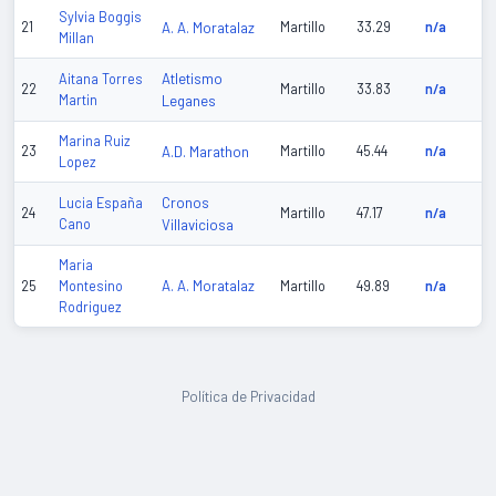
Sylvia Boggis
21
A. A. Moratalaz
Martillo
33.29
n/a
Millan
Atletismo
Aitana Torres
22
Martillo
33.83
n/a
Martin
Leganes
Marina Ruiz
23
A.D. Marathon
Martillo
45.44
n/a
Lopez
Cronos
Lucia España
24
Martillo
47.17
n/a
Cano
Villaviciosa
Maria
A. A. Moratalaz
25
Montesino
Martillo
49.89
n/a
Rodriguez
Política de Privacidad