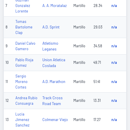
Guzman
A. A. Moratalaz
7
Gonzalez
Martillo
28.34
n/a
Lorente
Tomas
A.D. Sprint
8
Bartolome
Martillo
29.03
n/a
Clap
Atletismo
Daniel Calvo
9
Martillo
34.58
n/a
Gamero
Leganes
Union Atletica
Pablo Rioja
10
Martillo
49.71
n/a
Gomez
Coslada
Sergio
A.D. Marathon
11
Moreno
Martillo
51.41
n/a
Cortes
Track Cross
Andrea Rubio
12
Martillo
13.31
n/a
Consuegra
Road Team
Lucia
Colmenar Viejo
13
Jimenez
Martillo
17.27
n/a
Sanchez