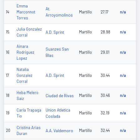
Emma
At.
14
Marconnot
Martillo
27.17
n/a
Arroyomolinos
Torres
Julia Gonzalez
15
A.D. Sprint
Martillo
28.98
n/a
Corral
Ainara
Suanzes San
16
Rodriguez
Martillo
29.01
n/a
Blas
Lopez
Natalia
A.D. Sprint
17
Gonzalez
Martillo
30.44
n/a
Corral
Heba Melero
18
Ciudad de Rivas
Martillo
30.46
n/a
Saiz
Union Atletica
Carla Trapaga
19
Martillo
32.19
n/a
Tio
Coslada
Cristina Arias
20
A.A. Valdemoro
Martillo
32.44
n/a
Duran