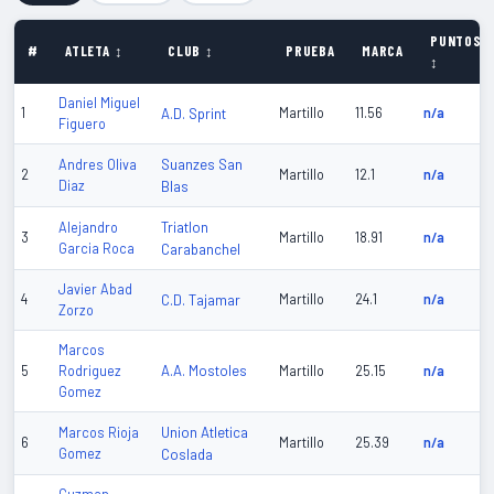
PUNTOS
#
ATLETA ↕
CLUB ↕
PRUEBA
MARCA
↕
Daniel Miguel
1
A.D. Sprint
Martillo
11.56
n/a
Figuero
Suanzes San
Andres Oliva
2
Martillo
12.1
n/a
Diaz
Blas
Triatlon
Alejandro
3
Martillo
18.91
n/a
Garcia Roca
Carabanchel
Javier Abad
4
C.D. Tajamar
Martillo
24.1
n/a
Zorzo
Marcos
A.A. Mostoles
5
Rodriguez
Martillo
25.15
n/a
Gomez
Union Atletica
Marcos Rioja
6
Martillo
25.39
n/a
Gomez
Coslada