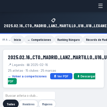
☰
📋
2025.02.16_CTO_MADRID_LANZ_MARTILLO_U16_U18_LEGANE
Inicio
← Competiciones
Ranking Húngaro
Récords de Mad
IR A →
2025.02.16_CTO_MADRID_LANZ_MARTILLO_U16_U
📍 Leganés · 📅 2025-02-16
25 atletas · 15 clubes · 25 marcas
← Volver a competiciones
📄 Ver PDF
⬇ Descargar
PDF
Todos
Hombres
Mujeres