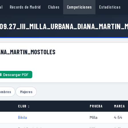
al
Récords de Madrid
Clubes
Competiciones
Estadísticas
.09.27_III_MILLA_URBANA_DIANA_MARTIN_
IANA_MARTIN_MOSTOLES
⬇ Descargar PDF
ombres
Mujeres
CLUB ↕
PRUEBA
MARCA
Milla
4:54
Bikila