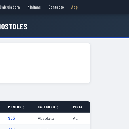
Calculadora
Mínimas
Contacto
App
MOSTOLES
PUNTOS ↕
CATEGORÍA ↕
PISTA
953
Absoluta
AL