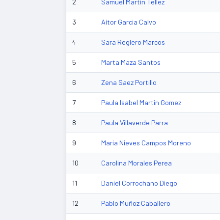
2
Samuel Martin Tellez
3
Aitor Garcia Calvo
4
Sara Reglero Marcos
5
Marta Maza Santos
6
Zena Saez Portillo
7
Paula Isabel Martin Gomez
8
Paula Villaverde Parra
9
Maria Nieves Campos Moreno
10
Carolina Morales Perea
11
Daniel Corrochano Diego
12
Pablo Muñoz Caballero