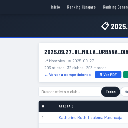
Inicio
Ranking Húngaro
Ranking Gener
📋 2025
2025.09.27_III_MILLA_URBANA_D
📍 Móstoles · 📅 2025-09-27
203 atletas · 32 clubes · 203 marcas
← Volver a competiciones
📄 Ver PDF
Todos
H
#
ATLETA ↕
1
Katherine Ruth Tisalema Puruncaja