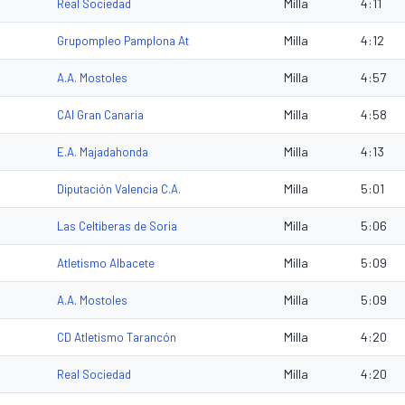
Milla
4:11
Real Sociedad
Milla
4:12
Grupompleo Pamplona At
Milla
4:57
A.A. Mostoles
Milla
4:58
CAI Gran Canaria
Milla
4:13
E.A. Majadahonda
Milla
5:01
Diputación Valencia C.A.
Milla
5:06
Las Celtiberas de Soria
Milla
5:09
Atletismo Albacete
Milla
5:09
A.A. Mostoles
Milla
4:20
CD Atletismo Tarancón
Milla
4:20
Real Sociedad