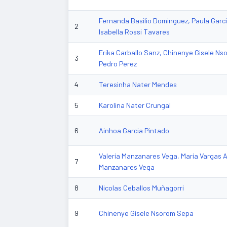
Fernanda Basilio Dominguez, Paula Garc
2
Isabella Rossi Tavares
Erika Carballo Sanz, Chinenye Gisele Ns
3
Pedro Perez
4
Teresinha Nater Mendes
5
Karolina Nater Crungal
6
Ainhoa Garcia Pintado
Valeria Manzanares Vega, Maria Vargas Alv
7
Manzanares Vega
8
Nicolas Ceballos Muñagorri
9
Chinenye Gisele Nsorom Sepa