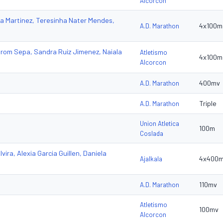
Alcorcon
ia Martinez, Teresinha Nater Mendes,
4x100m
A.D. Marathon
orom Sepa, Sandra Ruiz Jimenez, Naiala
Atletismo
4x100m
Alcorcon
400mv
A.D. Marathon
Triple
A.D. Marathon
Union Atletica
100m
Coslada
ira, Alexia Garcia Guillen, Daniela
4x400
Ajalkala
110mv
A.D. Marathon
Atletismo
100mv
Alcorcon