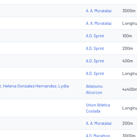
3000m
A. A. Moratalaz
Longit
A. A. Moratalaz
100m
A.D. Sprint
200m
A.D. Sprint
400m
A.D. Sprint
Longit
A.D. Sprint
z, Helena Gonzalez Hernandez, Lydia
Atletismo
4x400
Alcorcon
Union Atletica
Longit
Coslada
200m
A. A. Moratalaz
3000m
A.D. Marathon