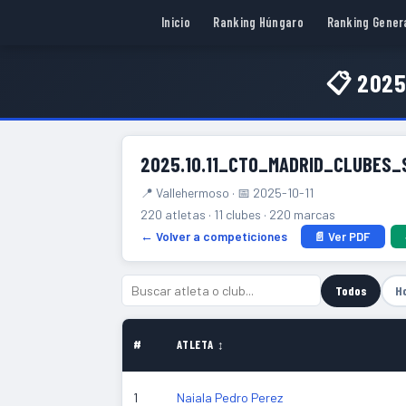
Inicio
Ranking Húngaro
Ranking Gener
📋 2025
2025.10.11_CTO_MADRID_CLUBES
📍 Vallehermoso · 📅 2025-10-11
220 atletas · 11 clubes · 220 marcas
← Volver a competiciones
📄 Ver PDF
Todos
H
#
ATLETA ↕
1
Naiala Pedro Perez