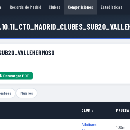
al
Récords de Madrid
Clubes
Competiciones
Estadísticas
.10.11_CTO_MADRID_CLUBES_SUB20_VALL
_SUB20_VALLEHERMOSO
⬇ Descargar PDF
ombres
Mujeres
CLUB ↕
PRUEBA
Atletismo
100m