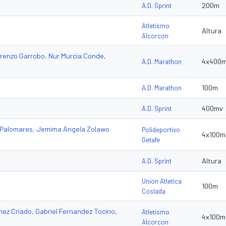
200m
A.D. Sprint
Atletismo
Altura
Alcorcon
renzo Garrobo, Nur Murcia Conde,
4x400
A.D. Marathon
100m
A.D. Marathon
400mv
A.D. Sprint
 Palomares, Jemima Angela Zolawo
Polideportivo
4x100m
Getafe
Altura
A.D. Sprint
Union Atletica
100m
Coslada
z Criado, Gabriel Fernandez Tocino,
Atletismo
4x100m
Alcorcon