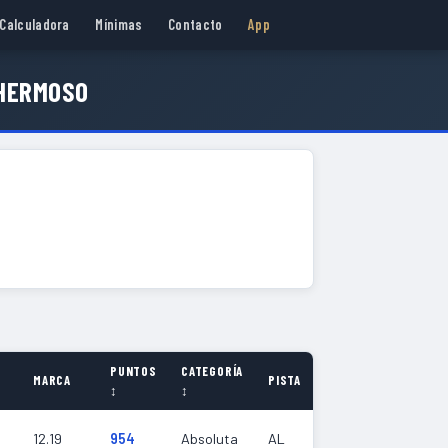
Calculadora
Mínimas
Contacto
App
EHERMOSO
PUNTOS
CATEGORÍA
MARCA
PISTA
↕
↕
12.19
954
Absoluta
AL