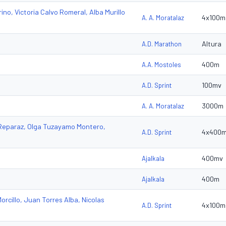
ino, Victoria Calvo Romeral, Alba Murillo
4x100m
A. A. Moratalaz
Altura
A.D. Marathon
400m
A.A. Mostoles
100mv
A.D. Sprint
3000m
A. A. Moratalaz
e Reparaz, Olga Tuzayamo Montero,
4x400
A.D. Sprint
400mv
Ajalkala
400m
Ajalkala
orcillo, Juan Torres Alba, Nicolas
4x100m
A.D. Sprint