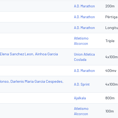
200m
A.D. Marathon
Pértiga
A.D. Marathon
Longit
A.D. Marathon
Atletismo
Triple
Alcorcon
 Elena Sanchez Leon, Ainhoa Garcia
Union Atletica
4x100m
Coslada
400mv
A.D. Marathon
lonso, Darlenis Maria Garcia Cespedes,
4x100m
A.D. Sprint
800m
Ajalkala
Atletismo
100m
Alcorcon