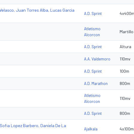
 Velasco, Juan Torres Alba, Lucas Garcia
4x400
A.D. Sprint
Atletismo
Martillo
Alcorcon
Altura
A.D. Sprint
110mv
A.A. Valdemoro
100m
A.D. Sprint
800m
A.D. Marathon
Atletismo
110mv
Alcorcon
800m
A.D. Sprint
 Sofia Lopez Barbero, Daniela De La
4x100m
Ajalkala