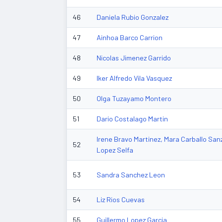
46
Daniela Rubio Gonzalez
47
Ainhoa Barco Carrion
48
Nicolas Jimenez Garrido
49
Iker Alfredo Vila Vasquez
50
Olga Tuzayamo Montero
51
Dario Costalago Martin
Irene Bravo Martinez, Mara Carballo San
52
Lopez Selfa
53
Sandra Sanchez Leon
54
Liz Rios Cuevas
55
Guillermo Lopez Garcia