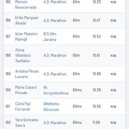
A.D. Marathon
185
Moreno
60m
10.33
n/a
Navacerrada
Erika Marques
186
A.D. Marathon
60m
10.47
n/a
Akasbi
IES Alto
Itziar Maestro
187
60m
10.52
n/a
Maregil
Jarama
Alicia
A.D. Marathon
188
Villalobos
60m
10.61
n/a
Sanfabio
Ariadna Peces
189
A.D. Marathon
60m
10.88
n/a
Lasarte
At.
Maria Casero
190
60mv
10.38
n/a
Privado
Arroyomolinos
Atletismo
Carla Paz
191
60mv
10.56
n/a
Ferrando
Alcorcon
Yara Gonzales
192
A.D. Marathon
60mv
11.09
n/a
Saura