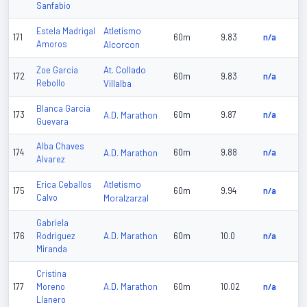
Sanfabio
Atletismo
Estela Madrigal
171
60m
9.83
n/a
Amoros
Alcorcon
At. Collado
Zoe Garcia
172
60m
9.83
n/a
Rebollo
Villalba
Blanca Garcia
173
A.D. Marathon
60m
9.87
n/a
Guevara
Alba Chaves
174
A.D. Marathon
60m
9.88
n/a
Alvarez
Atletismo
Erica Ceballos
175
60m
9.94
n/a
Calvo
Moralzarzal
Gabriela
A.D. Marathon
176
Rodriguez
60m
10.0
n/a
Miranda
Cristina
A.D. Marathon
177
Moreno
60m
10.02
n/a
Llanero