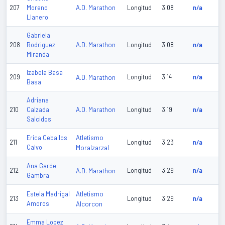
A.D. Marathon
207
Moreno
Longitud
3.08
n/a
Llanero
Gabriela
A.D. Marathon
208
Rodriguez
Longitud
3.08
n/a
Miranda
Izabela Basa
209
A.D. Marathon
Longitud
3.14
n/a
Basa
Adriana
A.D. Marathon
210
Calzada
Longitud
3.19
n/a
Salcidos
Atletismo
Erica Ceballos
211
Longitud
3.23
n/a
Calvo
Moralzarzal
Ana Garde
212
A.D. Marathon
Longitud
3.29
n/a
Gambra
Atletismo
Estela Madrigal
213
Longitud
3.29
n/a
Amoros
Alcorcon
Emma Lopez