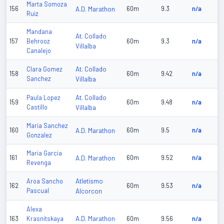
Marta Somoza
156
A.D. Marathon
60m
9.3
n/a
Ruiz
Mandana
At. Collado
157
Behrooz
60m
9.3
n/a
Villalba
Canalejo
At. Collado
Clara Gomez
158
60m
9.42
n/a
Sanchez
Villalba
At. Collado
Paula Lopez
159
60m
9.48
n/a
Castillo
Villalba
Maria Sanchez
160
A.D. Marathon
60m
9.5
n/a
Gonzalez
Maria Garcia
161
A.D. Marathon
60m
9.52
n/a
Revenga
Atletismo
Aroa Sancho
162
60m
9.53
n/a
Pascual
Alcorcon
Alexa
A.D. Marathon
163
Krasnitskaya
60m
9.56
n/a