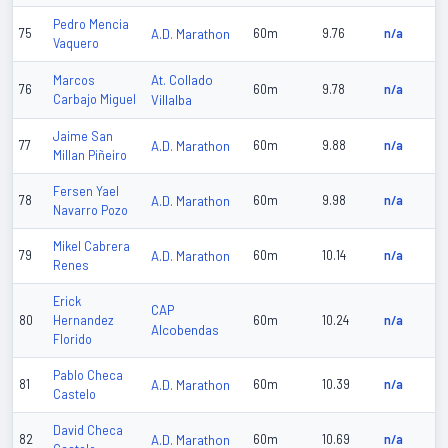
Pedro Mencia
75
A.D. Marathon
60m
9.76
n/a
Vaquero
At. Collado
Marcos
76
60m
9.78
n/a
Carbajo Miguel
Villalba
Jaime San
77
A.D. Marathon
60m
9.88
n/a
Millan Piñeiro
Fersen Yael
78
A.D. Marathon
60m
9.98
n/a
Navarro Pozo
Mikel Cabrera
79
A.D. Marathon
60m
10.14
n/a
Renes
Erick
CAP
80
Hernandez
60m
10.24
n/a
Alcobendas
Florido
Pablo Checa
81
A.D. Marathon
60m
10.39
n/a
Castelo
David Checa
82
A.D. Marathon
60m
10.69
n/a