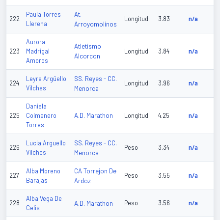
At.
Paula Torres
222
Longitud
3.83
n/a
Llerena
Arroyomolinos
Aurora
Atletismo
223
Madrigal
Longitud
3.84
n/a
Alcorcon
Amoros
SS. Reyes - CC.
Leyre Argüello
224
Longitud
3.96
n/a
Vilches
Menorca
Daniela
A.D. Marathon
225
Colmenero
Longitud
4.25
n/a
Torres
SS. Reyes - CC.
Lucia Arguello
226
Peso
3.34
n/a
Vilches
Menorca
CA Torrejon De
Alba Moreno
227
Peso
3.55
n/a
Barajas
Ardoz
Alba Vega De
228
A.D. Marathon
Peso
3.56
n/a
Celis