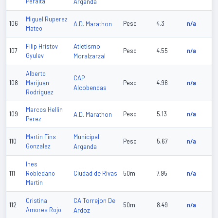
Peralta
Arganda
Miguel Ruperez
106
A.D. Marathon
Peso
4.3
n/a
Mateo
Atletismo
Filip Hristov
107
Peso
4.55
n/a
Gyulev
Moralzarzal
Alberto
CAP
108
Marijuan
Peso
4.96
n/a
Alcobendas
Rodriguez
Marcos Hellin
109
A.D. Marathon
Peso
5.13
n/a
Perez
Municipal
Martin Fins
110
Peso
5.67
n/a
Gonzalez
Arganda
Ines
Ciudad de Rivas
111
Robledano
50m
7.95
n/a
Martin
CA Torrejon De
Cristina
112
50m
8.49
n/a
Amores Rojo
Ardoz