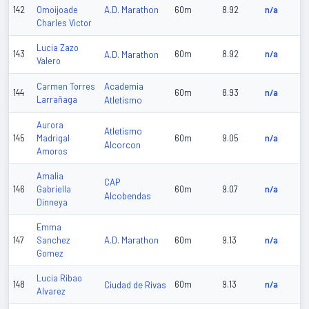
A.D. Marathon
142
Omoijoade
60m
8.92
n/a
Charles Victor
Lucia Zazo
143
A.D. Marathon
60m
8.92
n/a
Valero
Academia
Carmen Torres
144
60m
8.93
n/a
Larrañaga
Atletismo
Aurora
Atletismo
145
Madrigal
60m
9.05
n/a
Alcorcon
Amoros
Amalia
CAP
146
Gabriella
60m
9.07
n/a
Alcobendas
Dinneya
Emma
A.D. Marathon
147
Sanchez
60m
9.13
n/a
Gomez
Lucia Ribao
148
Ciudad de Rivas
60m
9.13
n/a
Alvarez