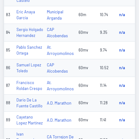
Castelo
Municipal
Eric Anaya
83
60m
10.74
n/a
Garcia
Arganda
CAP
Sergio Holgado
84
60mv
9.35
n/a
Hernandez
Alcobendas
At.
Pablo Sanchez
85
60mv
9.74
n/a
Ortega
Arroyomolinos
CAP
Samuel Lopez
86
60mv
10.52
n/a
Toledo
Alcobendas
At.
Francisco
87
60mv
11.14
n/a
Roldan Crespo
Arroyomolinos
Dario De La
88
A.D. Marathon
60mv
11.28
n/a
Fuente Castillo
Cayetano
89
A.D. Marathon
60mv
11.41
n/a
Lopez Martinez
Ivan
CA Torrejon De