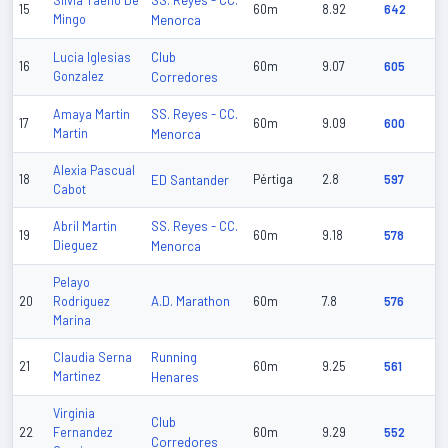
SS. Reyes - CC.
Silvia Taeño De
15
60m
8.92
642
Mingo
Menorca
Club
Lucia Iglesias
16
60m
9.07
605
Gonzalez
Corredores
SS. Reyes - CC.
Amaya Martin
17
60m
9.09
600
Martin
Menorca
Alexia Pascual
18
ED Santander
Pértiga
2.8
597
Cabot
SS. Reyes - CC.
Abril Martin
19
60m
9.18
578
Dieguez
Menorca
Pelayo
A.D. Marathon
20
Rodriguez
60m
7.8
576
Marina
Running
Claudia Serna
21
60m
9.25
561
Martinez
Henares
Virginia
Club
22
Fernandez
60m
9.29
552
Corredores