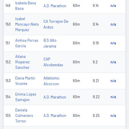
Izabela Basa
149
A.D. Marathon
60m
9.14
n/a
Basa
Isabel
CA Torrejon De
150
Moncayo Nieto
60m
9.14
n/a
Ardoz
Marquez
IES Alto
Ainhoa Porras
151
60m
9.19
n/a
Garcia
Jarama
Aitana
CAP
152
Rioperez
60m
9.2
n/a
Alcobendas
Sanchez
Atletismo
Elena Martin
153
60m
9.21
n/a
Vicente
Alcorcon
Emma Lopez
154
A.D. Marathon
60m
9.22
n/a
Samajon
Daniela
A.D. Marathon
155
Colmenero
60m
9.25
n/a
Torres