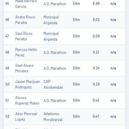
Malik Herrero
45
A.D. Marathon
50m
8.98
n/a
Garcia
Municipal
Andre Risco
46
50m
9.02
n/a
Peralta
Arganda
Municipal
Saul Risco
47
50m
9.09
n/a
Peralta
Arganda
Marcos Hellin
48
A.D. Marathon
50m
9.21
n/a
Perez
Gael Alvaro
49
A.D. Marathon
50m
9.24
n/a
Morales
CAP
Javier Marijuan
50
50m
9.29
n/a
Rodriguez
Alcobendas
Alonso
51
A.D. Marathon
50m
9.42
n/a
Ruperez Mateo
Atletismo
Aitor Monreal
52
50m
9.47
n/a
Lopez
Moralzarzal