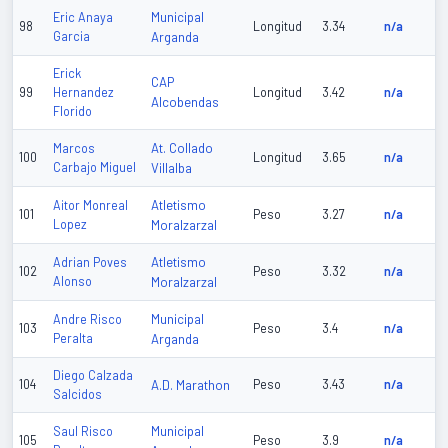
Municipal
Eric Anaya
98
Longitud
3.34
n/a
Garcia
Arganda
Erick
CAP
99
Hernandez
Longitud
3.42
n/a
Alcobendas
Florido
At. Collado
Marcos
100
Longitud
3.65
n/a
Carbajo Miguel
Villalba
Atletismo
Aitor Monreal
101
Peso
3.27
n/a
Lopez
Moralzarzal
Atletismo
Adrian Poves
102
Peso
3.32
n/a
Alonso
Moralzarzal
Municipal
Andre Risco
103
Peso
3.4
n/a
Peralta
Arganda
Diego Calzada
104
A.D. Marathon
Peso
3.43
n/a
Salcidos
Municipal
Saul Risco
105
Peso
3.9
n/a