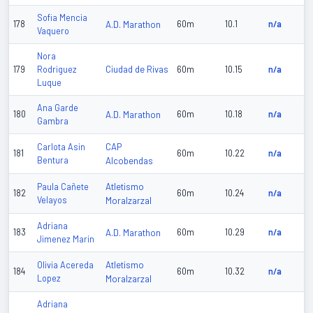
Sofia Mencia
178
A.D. Marathon
60m
10.1
n/a
Vaquero
Nora
Ciudad de Rivas
179
Rodriguez
60m
10.15
n/a
Luque
Ana Garde
180
A.D. Marathon
60m
10.18
n/a
Gambra
CAP
Carlota Asin
181
60m
10.22
n/a
Bentura
Alcobendas
Atletismo
Paula Cañete
182
60m
10.24
n/a
Velayos
Moralzarzal
Adriana
183
A.D. Marathon
60m
10.29
n/a
Jimenez Marin
Atletismo
Olivia Acereda
184
60m
10.32
n/a
Lopez
Moralzarzal
Adriana