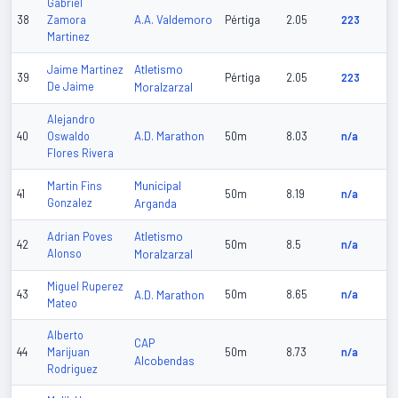
Gabriel
A.A. Valdemoro
38
Zamora
Pértiga
2.05
223
Martinez
Atletismo
Jaime Martinez
39
Pértiga
2.05
223
De Jaime
Moralzarzal
Alejandro
A.D. Marathon
40
Oswaldo
50m
8.03
n/a
Flores Rivera
Municipal
Martin Fins
41
50m
8.19
n/a
Gonzalez
Arganda
Atletismo
Adrian Poves
42
50m
8.5
n/a
Alonso
Moralzarzal
Miguel Ruperez
43
A.D. Marathon
50m
8.65
n/a
Mateo
Alberto
CAP
44
Marijuan
50m
8.73
n/a
Alcobendas
Rodriguez