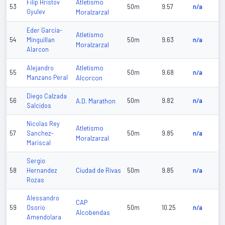
Atletismo
Filip Hristov
53
50m
9.57
n/a
Gyulev
Moralzarzal
Eder Garcia-
Atletismo
54
Minguillan
50m
9.63
n/a
Moralzarzal
Alarcon
Atletismo
Alejandro
55
50m
9.68
n/a
Manzano Peral
Alcorcon
Diego Calzada
56
A.D. Marathon
50m
9.82
n/a
Salcidos
Nicolas Rey
Atletismo
57
Sanchez-
50m
9.85
n/a
Moralzarzal
Mariscal
Sergio
Ciudad de Rivas
58
Hernandez
50m
9.85
n/a
Rozas
Alessandro
CAP
59
Osorio
50m
10.25
n/a
Alcobendas
Amendolara