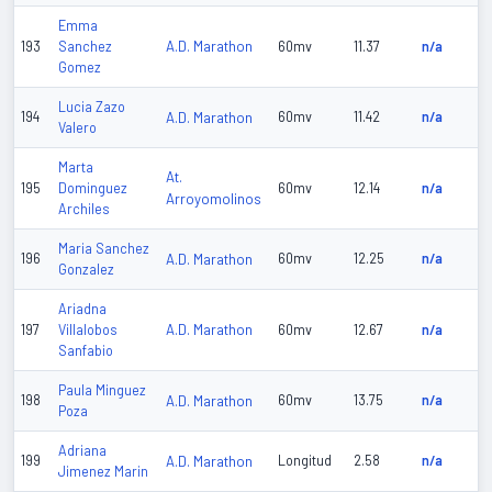
Emma
A.D. Marathon
193
Sanchez
60mv
11.37
n/a
Gomez
Lucia Zazo
194
A.D. Marathon
60mv
11.42
n/a
Valero
Marta
At.
195
Dominguez
60mv
12.14
n/a
Arroyomolinos
Archiles
Maria Sanchez
196
A.D. Marathon
60mv
12.25
n/a
Gonzalez
Ariadna
A.D. Marathon
197
Villalobos
60mv
12.67
n/a
Sanfabio
Paula Minguez
198
A.D. Marathon
60mv
13.75
n/a
Poza
Adriana
199
A.D. Marathon
Longitud
2.58
n/a
Jimenez Marin