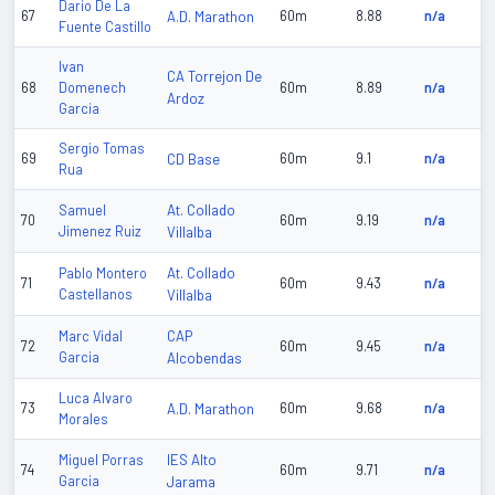
Dario De La
67
A.D. Marathon
60m
8.88
n/a
Fuente Castillo
Ivan
CA Torrejon De
68
Domenech
60m
8.89
n/a
Ardoz
Garcia
Sergio Tomas
69
CD Base
60m
9.1
n/a
Rua
At. Collado
Samuel
70
60m
9.19
n/a
Jimenez Ruiz
Villalba
At. Collado
Pablo Montero
71
60m
9.43
n/a
Castellanos
Villalba
CAP
Marc Vidal
72
60m
9.45
n/a
Garcia
Alcobendas
Luca Alvaro
73
A.D. Marathon
60m
9.68
n/a
Morales
IES Alto
Miguel Porras
74
60m
9.71
n/a
Garcia
Jarama