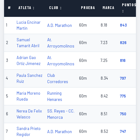
PUNTOS
#
ATLETA ↕
CLUB ↕
PRUEBA
MARCA
↕
Lucia Encinar
1
A.D. Marathon
60m
8.18
843
Martin
At.
Samuel
2
60m
7.23
826
Tamarit Abril
Arroyomolinos
At.
Adrian Gao
3
60m
7.25
816
Ortiz Jimenez
Arroyomolinos
Club
Paula Sanchez
4
60m
8.34
797
Ruiz
Corredores
Running
Maria Moreno
5
60m
8.42
775
Rueda
Henares
SS. Reyes - CC.
Nerea De Felix
6
60m
8.51
750
Velasco
Menorca
Sandra Prieto
7
A.D. Marathon
60m
8.52
747
Regidor