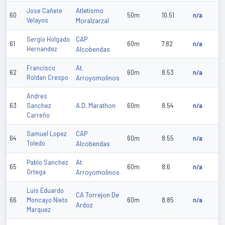
Atletismo
Jose Cañete
60
50m
10.51
n/a
Velayos
Moralzarzal
CAP
Sergio Holgado
61
60m
7.82
n/a
Hernandez
Alcobendas
At.
Francisco
62
60m
8.53
n/a
Roldan Crespo
Arroyomolinos
Andres
A.D. Marathon
63
Sanchez
60m
8.54
n/a
Carreño
CAP
Samuel Lopez
64
60m
8.55
n/a
Toledo
Alcobendas
At.
Pablo Sanchez
65
60m
8.6
n/a
Ortega
Arroyomolinos
Luis Eduardo
CA Torrejon De
66
Moncayo Nieto
60m
8.85
n/a
Ardoz
Marquez