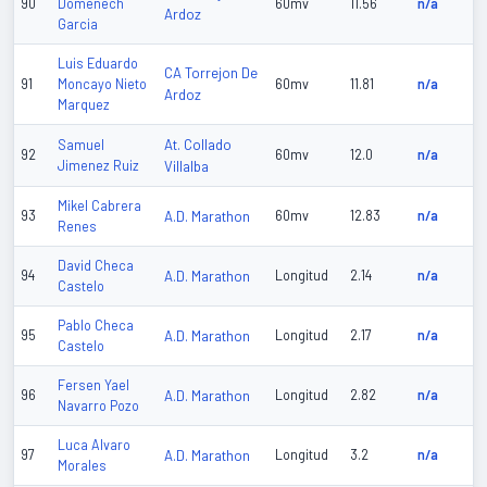
90
Domenech
60mv
11.56
n/a
Ardoz
Garcia
Luis Eduardo
CA Torrejon De
91
Moncayo Nieto
60mv
11.81
n/a
Ardoz
Marquez
At. Collado
Samuel
92
60mv
12.0
n/a
Jimenez Ruiz
Villalba
Mikel Cabrera
93
A.D. Marathon
60mv
12.83
n/a
Renes
David Checa
94
A.D. Marathon
Longitud
2.14
n/a
Castelo
Pablo Checa
95
A.D. Marathon
Longitud
2.17
n/a
Castelo
Fersen Yael
96
A.D. Marathon
Longitud
2.82
n/a
Navarro Pozo
Luca Alvaro
97
A.D. Marathon
Longitud
3.2
n/a
Morales