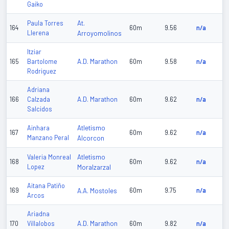
Gaiko
At.
Paula Torres
164
60m
9.56
n/a
Llerena
Arroyomolinos
Itziar
A.D. Marathon
165
Bartolome
60m
9.58
n/a
Rodriguez
Adriana
A.D. Marathon
166
Calzada
60m
9.62
n/a
Salcidos
Atletismo
Ainhara
167
60m
9.62
n/a
Manzano Peral
Alcorcon
Atletismo
Valeria Monreal
168
60m
9.62
n/a
Lopez
Moralzarzal
Aitana Patiño
169
A.A. Mostoles
60m
9.75
n/a
Arcos
Ariadna
A.D. Marathon
170
Villalobos
60m
9.82
n/a