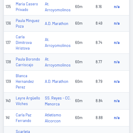
At.
Maria Casero
135
60m
8.16
n/a
Privado
Arroyomolinos
Paula Minguez
136
A.D. Marathon
60m
8.49
n/a
Poza
Carla
At.
137
Dimitrova
60m
8.74
n/a
Arroyomolinos
Hristova
At.
Paula Borondo
138
60m
8.77
n/a
Carriscajo
Arroyomolinos
Blanca
A.D. Marathon
139
Hernandez
60m
8.79
n/a
Perez
SS. Reyes - CC.
Leyre Argüello
140
60m
8.84
n/a
Vilches
Menorca
Atletismo
Carla Paz
141
60m
8.88
n/a
Ferrando
Alcorcon
Scarleta