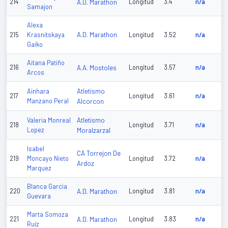
214
A.D. Marathon
Longitud
3.4
n/a
Samajon
Alexa
A.D. Marathon
215
Krasnitskaya
Longitud
3.52
n/a
Gaiko
Aitana Patiño
216
A.A. Mostoles
Longitud
3.57
n/a
Arcos
Atletismo
Ainhara
217
Longitud
3.61
n/a
Manzano Peral
Alcorcon
Atletismo
Valeria Monreal
218
Longitud
3.71
n/a
Lopez
Moralzarzal
Isabel
CA Torrejon De
219
Moncayo Nieto
Longitud
3.72
n/a
Ardoz
Marquez
Blanca Garcia
220
A.D. Marathon
Longitud
3.81
n/a
Guevara
Marta Somoza
221
A.D. Marathon
Longitud
3.83
n/a
Ruiz