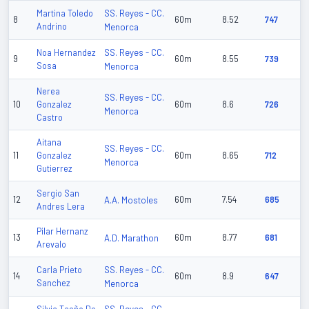
SS. Reyes - CC.
Martina Toledo
8
60m
8.52
747
Andrino
Menorca
SS. Reyes - CC.
Noa Hernandez
9
60m
8.55
739
Sosa
Menorca
Nerea
SS. Reyes - CC.
10
Gonzalez
60m
8.6
726
Menorca
Castro
Aitana
SS. Reyes - CC.
11
Gonzalez
60m
8.65
712
Menorca
Gutierrez
Sergio San
12
A.A. Mostoles
60m
7.54
685
Andres Lera
Pilar Hernanz
13
A.D. Marathon
60m
8.77
681
Arevalo
SS. Reyes - CC.
Carla Prieto
14
60m
8.9
647
Sanchez
Menorca