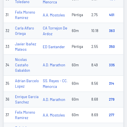
Toledano
Menorca
Felix Moreno
31
A.A. Mostoles
Pértiga
2.75
401
Ramirez
CA Torrejon De
Carla Alfaro
32
60m
10.18
363
Ortega
Ardoz
Javier Ibañez
33
ED Santander
Pértiga
2.55
350
Mateos
Nicolas
A.D. Marathon
34
Castaño
60m
8.49
335
Gabaldon
SS. Reyes - CC.
Adrian Barcelo
35
60m
8.56
314
Lopez
Menorca
Enrique Garcia
36
A.D. Marathon
60m
8.68
279
Sanchez
Felix Moreno
37
A.A. Mostoles
60m
8.69
277
Ramirez