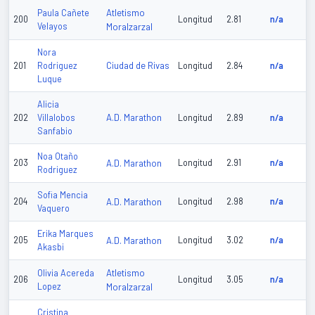
Atletismo
Paula Cañete
200
Longitud
2.81
n/a
Velayos
Moralzarzal
Nora
Ciudad de Rivas
201
Rodriguez
Longitud
2.84
n/a
Luque
Alicia
A.D. Marathon
202
Villalobos
Longitud
2.89
n/a
Sanfabio
Noa Otaño
203
A.D. Marathon
Longitud
2.91
n/a
Rodriguez
Sofia Mencia
204
A.D. Marathon
Longitud
2.98
n/a
Vaquero
Erika Marques
205
A.D. Marathon
Longitud
3.02
n/a
Akasbi
Atletismo
Olivia Acereda
206
Longitud
3.05
n/a
Lopez
Moralzarzal
Cristina