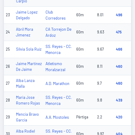
Carpio
Club
Jaime Lopez
23
60m
8.01
496
Delgado
Corredores
CA Torrejon De
Abril Mora
24
60m
9.63
475
Jimenez
Ardoz
SS. Reyes - CC.
25
Silvia Sola Ruiz
60m
9.67
466
Menorca
Atletismo
Jaime Martinez
26
60m
8.11
460
De Jaime
Moralzarzal
Alba Lanza
27
A.D. Marathon
60m
9.7
460
Malla
SS. Reyes - CC.
Maria Jose
28
60m
9.8
439
Romero Rojas
Menorca
Mencia Bravo
29
A.A. Mostoles
Pértiga
2.2
420
Garcia
SS. Reyes - CC.
Alba Rodiel
30
60m
9.97
404