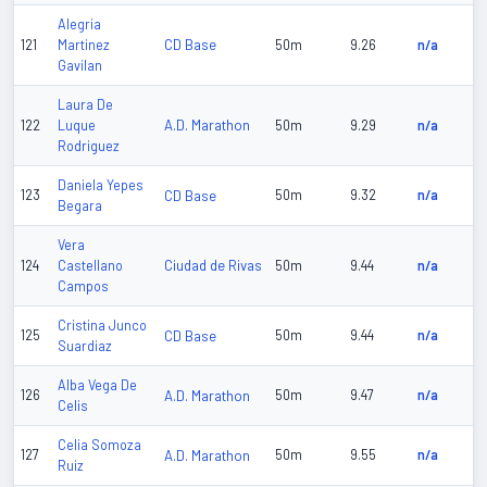
Alegria
CD Base
121
Martinez
50m
9.26
n/a
Gavilan
Laura De
A.D. Marathon
122
Luque
50m
9.29
n/a
Rodriguez
Daniela Yepes
123
CD Base
50m
9.32
n/a
Begara
Vera
Ciudad de Rivas
124
Castellano
50m
9.44
n/a
Campos
Cristina Junco
125
CD Base
50m
9.44
n/a
Suardiaz
Alba Vega De
126
A.D. Marathon
50m
9.47
n/a
Celis
Celia Somoza
127
A.D. Marathon
50m
9.55
n/a
Ruiz