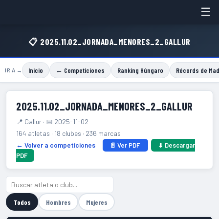
☰
📋 2025.11.02_JORNADA_MENORES_2_GALLUR
Inicio
← Competiciones
Ranking Húngaro
Récords de Mad
IR A →
2025.11.02_JORNADA_MENORES_2_GALLUR
📍 Gallur · 📅 2025-11-02
164 atletas · 18 clubes · 236 marcas
← Volver a competiciones
📄 Ver PDF
⬇ Descargar
PDF
Todos
Hombres
Mujeres