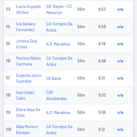
SS. Reyes - CC.
Lucia Arguello
113
50m
8.52
n/a
Vilches
Menorca
CA Torrejon De
Iria Sedano
114
50m
8.59
n/a
Fernandez
Ardoz
Jimena Diaz
115
A.D. Marathon
50m
8.78
n/a
Echaiz
CA Torrejon De
Martina Mejias
116
50m
8.98
n/a
Carmona
Ardoz
Eugenia Junco
117
CD Base
50m
9.01
n/a
Suardiaz
CAP
Ines Galan
118
50m
9.03
n/a
Calvo
Alcobendas
Elvira Vega De
119
A.D. Marathon
50m
9.06
n/a
Celis
CA Torrejon De
Alba Moreno
120
50m
9.12
n/a
Barajas
Ardoz