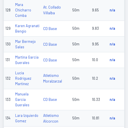
Mara
At. Collado
128
Chicharro
50m
9.65
n/a
Villalba
Comba
Karen Agranati
129
CD Base
50m
9.83
n/a
Bengio
Mar Bermejo
130
CD Base
50m
9.95
n/a
Salas
Martina Garcia
131
CD Base
50m
10.0
n/a
Querales
Lucia
Atletismo
132
Rodriguez
50m
10.2
n/a
Moralzarzal
Martinez
Manuela
CD Base
133
Garcia
50m
10.33
n/a
Querales
Atletismo
Lara Izquierdo
134
50m
10.81
n/a
Gomez
Alcorcon