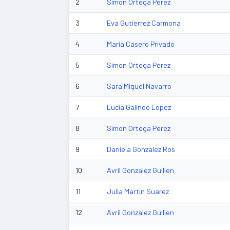
2
Simon Ortega Perez
3
Eva Gutierrez Carmona
4
Maria Casero Privado
5
Simon Ortega Perez
6
Sara Miguel Navarro
7
Lucia Galindo Lopez
8
Simon Ortega Perez
9
Daniela Gonzalez Ros
10
Avril Gonzalez Guillen
11
Julia Martin Suarez
12
Avril Gonzalez Guillen