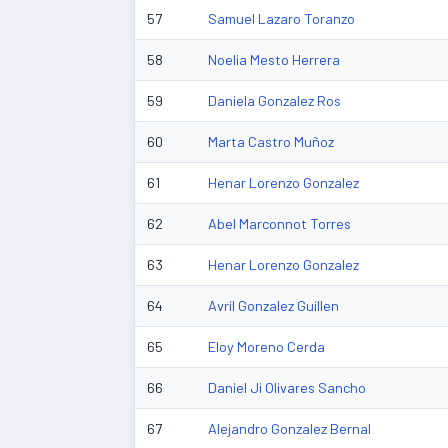
57
Samuel Lazaro Toranzo
58
Noelia Mesto Herrera
59
Daniela Gonzalez Ros
60
Marta Castro Muñoz
61
Henar Lorenzo Gonzalez
62
Abel Marconnot Torres
63
Henar Lorenzo Gonzalez
64
Avril Gonzalez Guillen
65
Eloy Moreno Cerda
66
Daniel Ji Olivares Sancho
67
Alejandro Gonzalez Bernal