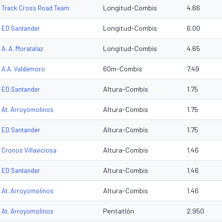
Longitud-Combis
4.66
Track Cross Road Team
Longitud-Combis
6.00
ED Santander
Longitud-Combis
4.65
A. A. Moratalaz
60m-Combis
7.49
A.A. Valdemoro
Altura-Combis
1.75
ED Santander
Altura-Combis
1.75
At. Arroyomolinos
Altura-Combis
1.75
ED Santander
Altura-Combis
1.46
Cronos Villaviciosa
Altura-Combis
1.46
ED Santander
Altura-Combis
1.46
At. Arroyomolinos
Pentatlón
2.950
At. Arroyomolinos