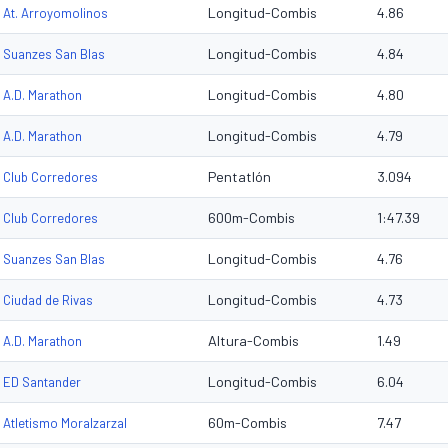
Longitud-Combis
4.86
At. Arroyomolinos
Longitud-Combis
4.84
Suanzes San Blas
Longitud-Combis
4.80
A.D. Marathon
Longitud-Combis
4.79
A.D. Marathon
Pentatlón
3.094
Club Corredores
600m-Combis
1:47.39
Club Corredores
Longitud-Combis
4.76
Suanzes San Blas
Longitud-Combis
4.73
Ciudad de Rivas
Altura-Combis
1.49
A.D. Marathon
Longitud-Combis
6.04
ED Santander
60m-Combis
7.47
Atletismo Moralzarzal