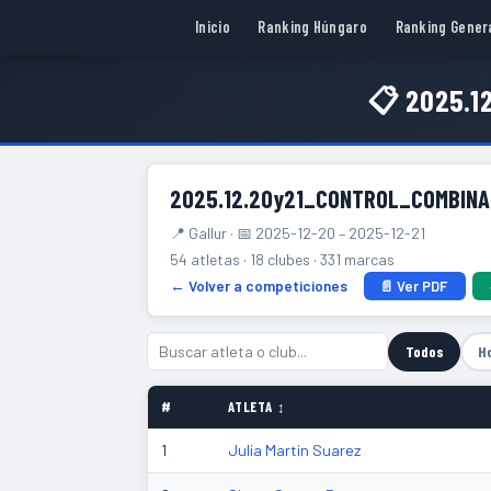
Inicio
Ranking Húngaro
Ranking Gener
📋 2025.1
2025.12.20y21_CONTROL_COMBIN
📍 Gallur · 📅 2025-12-20 – 2025-12-21
54 atletas · 18 clubes · 331 marcas
← Volver a competiciones
📄 Ver PDF
Todos
H
#
ATLETA ↕
1
Julia Martin Suarez