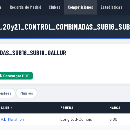
al
Récords de Madrid
Clubes
Competiciones
Estadísticas
2.20y21_CONTROL_COMBINADAS_SUB16_SU
ADAS_SUB16_SUB18_GALLUR
⬇ Descargar PDF
ombres
Mujeres
CLUB ↕
PRUEBA
MARCA
Longitud-Combis
5.60
A.D. Marathon