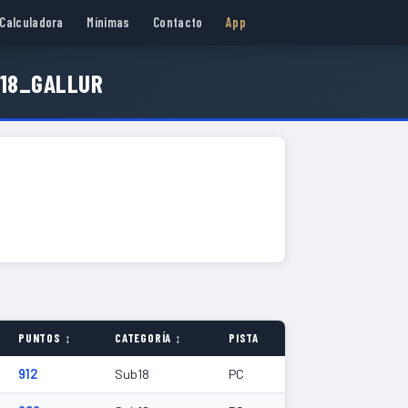
Calculadora
Mínimas
Contacto
App
B18_GALLUR
PUNTOS ↕
CATEGORÍA ↕
PISTA
912
Sub18
PC