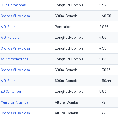
Longitud-Combis
5.92
Club Corredores
600m-Combis
1:49.69
Cronos Villaviciosa
Pentatlón
2.936
A.D. Sprint
Longitud-Combis
4.56
A.D. Marathon
Longitud-Combis
4.55
Cronos Villaviciosa
Longitud-Combis
5.88
At. Arroyomolinos
600m-Combis
1:50.13
Cronos Villaviciosa
600m-Combis
1:50.44
A.D. Sprint
Longitud-Combis
5.83
ED Santander
Altura-Combis
1.72
Municipal Arganda
Altura-Combis
1.72
Cronos Villaviciosa