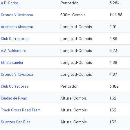
Pentatlón
3.284
A.D. Sprint
600m-Combis
1:44.88
Cronos Villaviciosa
Longitud-Combis
4.91
Atletismo Alcorcon
Longitud-Combis
4.89
Club Corredores
Longitud-Combis
6.23
A.A. Valdemoro
Longitud-Combis
4.88
ED Santander
Longitud-Combis
4.87
Cronos Villaviciosa
Pentatlón
3.182
Club Corredores
Altura-Combis
1.52
Ciudad de Rivas
Altura-Combis
1.52
Track Cross Road Team
Altura-Combis
1.52
Suanzes San Blas