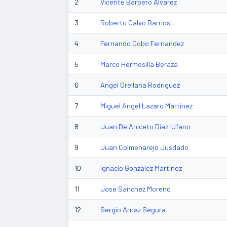
2
Vicente Barbero Alvarez
3
Roberto Calvo Barrios
4
Fernando Cobo Fernandez
5
Marco Hermosilla Beraza
6
Angel Orellana Rodriguez
7
Miguel Angel Lazaro Martinez
8
Juan De Aniceto Diaz-Ufano
9
Juan Colmenarejo Jusdado
10
Ignacio Gonzalez Martinez
11
Jose Sanchez Moreno
12
Sergio Arnaz Segura