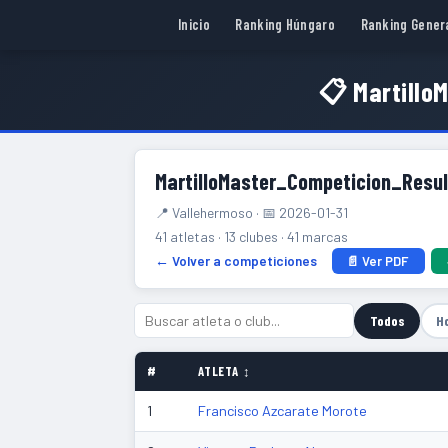
Inicio
Ranking Húngaro
Ranking Gener
📋 Martill
MartilloMaster_Competicion_Re
📍 Vallehermoso · 📅 2026-01-31
41 atletas · 13 clubes · 41 marcas
← Volver a competiciones
📄 Ver PDF
Todos
H
#
ATLETA ↕
1
Francisco Azcarate Morote