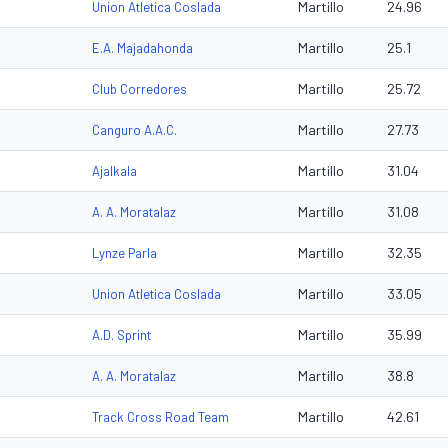
Martillo
24.96
Union Atletica Coslada
Martillo
25.1
E.A. Majadahonda
Martillo
25.72
Club Corredores
Martillo
27.73
Canguro A.A.C.
Martillo
31.04
Ajalkala
Martillo
31.08
A. A. Moratalaz
Martillo
32.35
Lynze Parla
Martillo
33.05
Union Atletica Coslada
Martillo
35.99
A.D. Sprint
Martillo
38.8
A. A. Moratalaz
Martillo
42.61
Track Cross Road Team