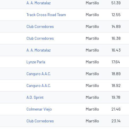
Martillo
51.39
A. A. Moratalaz
Martillo
12.55
Track Cross Road Team
Martillo
14.89
Club Corredores
Martillo
16.38
Club Corredores
Martillo
16.43
A. A. Moratalaz
Martillo
17.64
Lynze Parla
Martillo
18.89
Canguro A.A.C.
Martillo
18.92
Canguro A.A.C.
Martillo
19.78
A.D. Sprint
Martillo
21.46
Colmenar Viejo
Martillo
23.14
Club Corredores