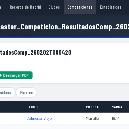
al
Récords de Madrid
Clubes
Competiciones
Estadísticas
oMaster_Competicion_ResultadosComp_26
sultadosComp_260202T080420
⬇ Descargar PDF
ombres
Mujeres
CLUB ↕
PRUEBA
MARCA
Martillo
16.14
Colmenar Viejo