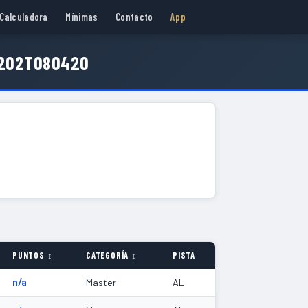
Calculadora
Mínimas
Contacto
App
0202T080420
PUNTOS ↕
CATEGORÍA ↕
PISTA
n/a
Master
AL