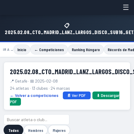
☰
📋
2025.02.08_CTO_MADRID_LANZ_LARGOS_DISCO_SUB16_GET
Inicio
← Competiciones
Ranking Húngaro
Récords de Mad
IR A →
2025.02.08_CTO_MADRID_LANZ_LARGOS_DISCO_
📍 Getafe · 📅 2025-02-08
24 atletas · 13 clubes · 24 marcas
← Volver a competiciones
📄 Ver PDF
⬇ Descargar
PDF
Todos
Hombres
Mujeres