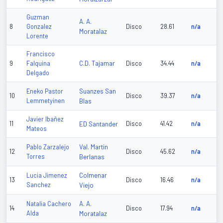
Guzman
A. A.
8
Gonzalez
Disco
28.61
n/a
Moratalaz
Lorente
Francisco
C.D. Tajamar
9
Falquina
Disco
34.44
n/a
Delgado
Suanzes San
Eneko Pastor
10
Disco
39.37
n/a
Lemmetyinen
Blas
Javier Ibañez
11
ED Santander
Disco
41.42
n/a
Mateos
Val. Martin
Pablo Zarzalejo
12
Disco
45.62
n/a
Torres
Berlanas
Colmenar
Lucia Jimenez
13
Disco
16.46
n/a
Sanchez
Viejo
A. A.
Natalia Cachero
14
Disco
17.94
n/a
Alda
Moratalaz