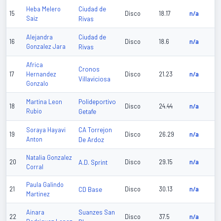
Ciudad de
Heba Melero
15
Disco
18.17
n/a
Saiz
Rivas
Ciudad de
Alejandra
16
Disco
18.6
n/a
Gonzalez Jara
Rivas
Africa
Cronos
17
Hernandez
Disco
21.23
n/a
Villaviciosa
Gonzalo
Polideportivo
Martina Leon
18
Disco
24.44
n/a
Rubio
Getafe
CA Torrejon
Soraya Hayavi
19
Disco
26.29
n/a
Anton
De Ardoz
Natalia Gonzalez
20
A.D. Sprint
Disco
29.15
n/a
Corral
Paula Galindo
21
CD Base
Disco
30.13
n/a
Martinez
Suanzes San
Ainara
22
Disco
37.5
n/a