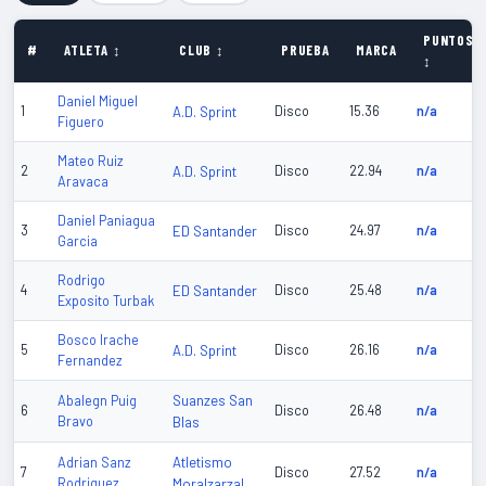
PUNTOS
#
ATLETA ↕
CLUB ↕
PRUEBA
MARCA
↕
Daniel Miguel
1
A.D. Sprint
Disco
15.36
n/a
Figuero
Mateo Ruiz
2
A.D. Sprint
Disco
22.94
n/a
Aravaca
Daniel Paniagua
3
ED Santander
Disco
24.97
n/a
Garcia
Rodrigo
4
ED Santander
Disco
25.48
n/a
Exposito Turbak
Bosco Irache
5
A.D. Sprint
Disco
26.16
n/a
Fernandez
Suanzes San
Abalegn Puig
6
Disco
26.48
n/a
Bravo
Blas
Atletismo
Adrian Sanz
7
Disco
27.52
n/a
Rodriguez
Moralzarzal