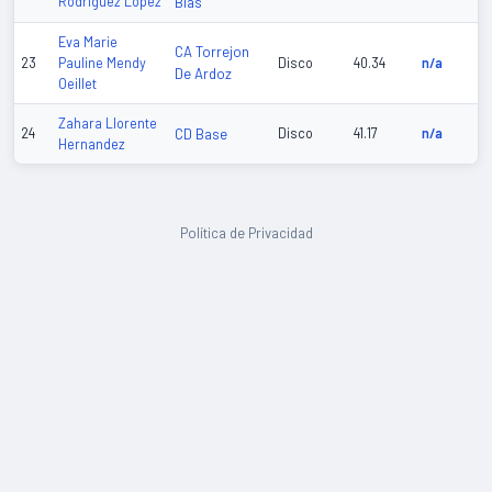
Rodriguez Lopez
Blas
Eva Marie
CA Torrejon
23
Pauline Mendy
Disco
40.34
n/a
De Ardoz
Oeillet
Zahara Llorente
24
CD Base
Disco
41.17
n/a
Hernandez
Política de Privacidad