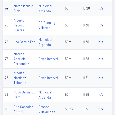
Municipal
Mateo Mollejo
74
50m
10.28
n/a
Diaz
Arganda
Alberto
CD Running
75
Raboso
50m
11.30
n/a
Villarejo
Sierras
Municipal
76
Leo Garcia Edo
50m
11.30
n/a
Arganda
Marcos
Rivas Interval
77
Aparicio
50m
11.68
n/a
Fernandez
Nicolas
Rivas Interval
78
Martinez
50m
11.81
n/a
Taboada
Municipal
Hugo Bernardo
79
50m
11.86
n/a
Baro
Arganda
Cronos
Eric Gonzalez
80
50mv
9.15
n/a
Bernal
Villaviciosa