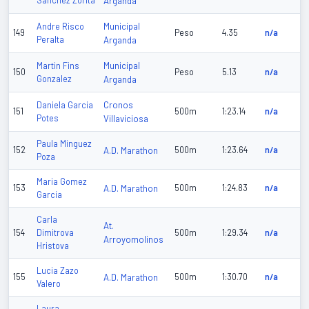
Sanchez Zorita
Arganda
Municipal
Andre Risco
149
Peso
4.35
n/a
Peralta
Arganda
Municipal
Martin Fins
150
Peso
5.13
n/a
Gonzalez
Arganda
Cronos
Daniela Garcia
151
500m
1:23.14
n/a
Potes
Villaviciosa
Paula Minguez
152
A.D. Marathon
500m
1:23.64
n/a
Poza
Maria Gomez
153
A.D. Marathon
500m
1:24.83
n/a
Garcia
Carla
At.
154
Dimitrova
500m
1:29.34
n/a
Arroyomolinos
Hristova
Lucia Zazo
155
A.D. Marathon
500m
1:30.70
n/a
Valero
Laura