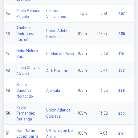
Cronos
Pablo Velasco
45
Triple
10.16
457
Pajuelo
Villaviciosa
Anabella
Union Atletica
46
Rodriguez
100m
15.37
436
Coslada
Carreño
Heba Melero
47
Ciudad de Rivas
100m
16.36
315
Saiz
Lucia Chaves
48
A.D. Marathon
100m
16.47
303
Alvarez
Bruno
Ajalkala
49
Sanchez
100m
13.53
296
Morrondo
Pablo
Union Atletica
50
Fernandez
100m
13.92
233
Coslada
Berlanga
CA Torrejon De
Ivan Martin
51
100m
14.03
217
Lopez Ibarra
Ardoz