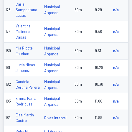
Carla
Municipal
178
Sampedrano
50m
9.29
n/a
Arganda
Lucas
Valentina
Municipal
179
Molinero
50m
9.56
n/a
Arganda
Casas
Municipal
Mia Ribote
180
50m
9.61
n/a
Esteban
Arganda
Municipal
Lucia Nicas
181
50m
10.28
n/a
Jimenez
Arganda
Municipal
Candela
182
50m
10.30
n/a
Cortina Perera
Arganda
Municipal
Emma Parra
183
50m
11.06
n/a
Rodriguez
Arganda
Elsa Martin
184
Rivas Interval
50m
11.99
n/a
Castro
CD Running
Sofia Millan