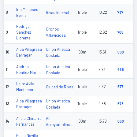
Iria Meneses
8
Rivas Interval
Triple
10.22
737
Bernal
Rodrigo
Cronos
9
Sanchez
Triple
12.62
706
Villaviciosa
Llorente
Union Atletica
Alba Villagrasa
10
100m
13.61
698
Barragan
Coslada
Union Atletica
Andrea
11
Triple
9.73
688
Benitez Martin
Coslada
Leire Avila
12
Ciudad de Rivas
Triple
9.62
677
Mantecon
Union Atletica
Alba Villagrasa
13
Triple
9.58
673
Barragan
Coslada
At.
Alicia Chinarro
14
100m
13.79
668
Fernandez
Arroyomolinos
Paula Novillo