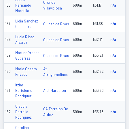
Cronos
156
Hernando
500m
1:31.17
n/a
Villaviciosa
Moratilla
Lidia Sanchez
157
Ciudad de Rivas
500m
1:31.68
n/a
Chicharro
Lucia Ribao
158
Ciudad de Rivas
500m
1:32.14
n/a
Alvarez
Martina Yrache
159
Ciudad de Rivas
500m
1:33.21
n/a
Gutierrez
At.
Maria Casero
160
500m
1:32.62
n/a
Privado
Arroyomolinos
Itziar
A.D. Marathon
161
Bartolome
500m
1:33.60
n/a
Rodriguez
Claudia
CA Torrejon De
162
Borrallo
500m
1:35.78
n/a
Ardoz
Rodriguez
Carolina