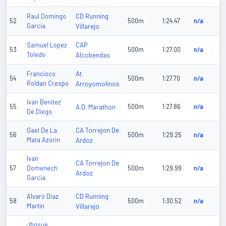
CD Running
Raul Domingo
52
500m
1:24.47
n/a
Garcia
Villarejo
CAP
Samuel Lopez
53
500m
1:27.00
n/a
Toledo
Alcobendas
At.
Francisco
54
500m
1:27.70
n/a
Roldan Crespo
Arroyomolinos
Ivan Benitez
55
A.D. Marathon
500m
1:27.86
n/a
De Diego
CA Torrejon De
Gael De La
56
500m
1:29.25
n/a
Mata Azorin
Ardoz
Ivan
CA Torrejon De
57
Domenech
500m
1:29.99
n/a
Ardoz
Garcia
CD Running
Alvaro Diaz
58
500m
1:30.52
n/a
Martin
Villarejo
Jhosue