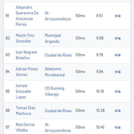
Alejandro
At.
Quaresma De
81
50mv
9.51
n/a
Assuncao
Arroyomolinos
Pernia
Municipal
Martin Fins
82
50mv
9.68
n/a
Gonzalez
Arganda
Ivan Negrete
83
Ciudad de Rivas
50mv
9.78
n/a
Bolaños
Atletismo
Adrian Poves
84
50mv
9.94
n/a
Alonso
Moralzarzal
Ismael
CD Running
85
Gonzalez
50mv
10.19
n/a
Villarejo
Lopez
Tomas Diaz
86
Ciudad de Rivas
50mv
10.28
n/a
Machuca
At.
Noe Garcia
87
50mv
10.45
n/a
Villalba
Arroyomolinos