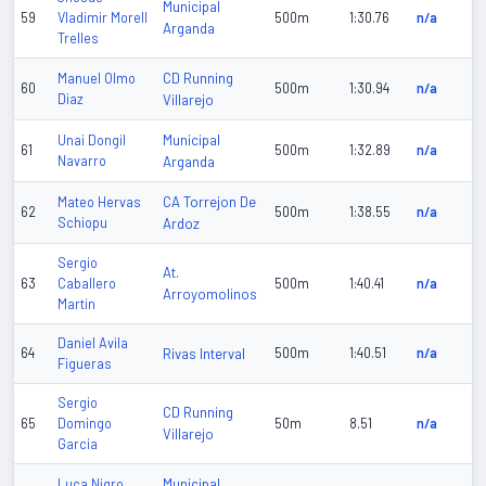
Municipal
59
Vladimir Morell
500m
1:30.76
n/a
Arganda
Trelles
CD Running
Manuel Olmo
60
500m
1:30.94
n/a
Diaz
Villarejo
Municipal
Unai Dongil
61
500m
1:32.89
n/a
Navarro
Arganda
CA Torrejon De
Mateo Hervas
62
500m
1:38.55
n/a
Schiopu
Ardoz
Sergio
At.
63
Caballero
500m
1:40.41
n/a
Arroyomolinos
Martin
Daniel Avila
64
Rivas Interval
500m
1:40.51
n/a
Figueras
Sergio
CD Running
65
Domingo
50m
8.51
n/a
Villarejo
Garcia
Municipal
Luca Nigro