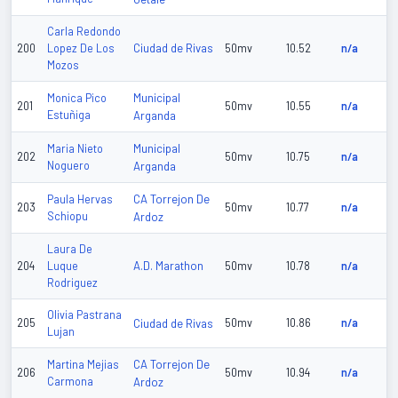
Carla Redondo
Ciudad de Rivas
200
Lopez De Los
50mv
10.52
n/a
Mozos
Municipal
Monica Pico
201
50mv
10.55
n/a
Estuñiga
Arganda
Municipal
Maria Nieto
202
50mv
10.75
n/a
Noguero
Arganda
CA Torrejon De
Paula Hervas
203
50mv
10.77
n/a
Schiopu
Ardoz
Laura De
A.D. Marathon
204
Luque
50mv
10.78
n/a
Rodriguez
Olivia Pastrana
205
Ciudad de Rivas
50mv
10.86
n/a
Lujan
CA Torrejon De
Martina Mejias
206
50mv
10.94
n/a
Carmona
Ardoz