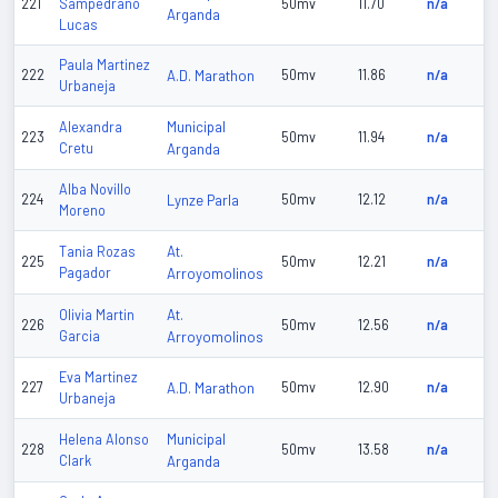
221
Sampedrano
50mv
11.70
n/a
Arganda
Lucas
Paula Martinez
222
A.D. Marathon
50mv
11.86
n/a
Urbaneja
Municipal
Alexandra
223
50mv
11.94
n/a
Cretu
Arganda
Alba Novillo
224
Lynze Parla
50mv
12.12
n/a
Moreno
At.
Tania Rozas
225
50mv
12.21
n/a
Pagador
Arroyomolinos
At.
Olivia Martin
226
50mv
12.56
n/a
Garcia
Arroyomolinos
Eva Martinez
227
A.D. Marathon
50mv
12.90
n/a
Urbaneja
Municipal
Helena Alonso
228
50mv
13.58
n/a
Clark
Arganda