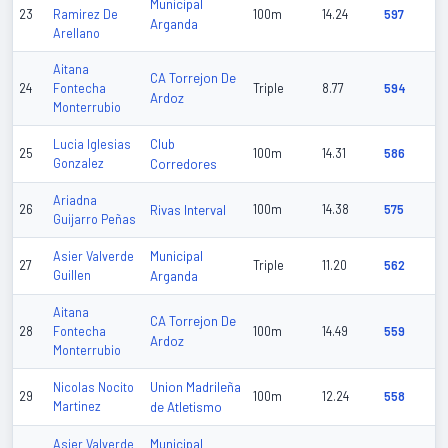
Municipal
23
Ramirez De
100m
14.24
597
Arganda
Arellano
Aitana
CA Torrejon De
24
Fontecha
Triple
8.77
594
Ardoz
Monterrubio
Club
Lucia Iglesias
25
100m
14.31
586
Gonzalez
Corredores
Ariadna
26
Rivas Interval
100m
14.38
575
Guijarro Peñas
Municipal
Asier Valverde
27
Triple
11.20
562
Guillen
Arganda
Aitana
CA Torrejon De
28
Fontecha
100m
14.49
559
Ardoz
Monterrubio
Union Madrileña
Nicolas Nocito
29
100m
12.24
558
Martinez
de Atletismo
Municipal
Asier Valverde