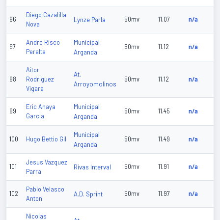
Diego Cazalilla
96
Lynze Parla
50mv
11.07
n/a
Nova
Municipal
Andre Risco
97
50mv
11.12
n/a
Peralta
Arganda
Aitor
At.
98
Rodriguez
50mv
11.12
n/a
Arroyomolinos
Vigara
Municipal
Eric Anaya
99
50mv
11.45
n/a
Garcia
Arganda
Municipal
100
Hugo Bettio Gil
50mv
11.49
n/a
Arganda
Jesus Vazquez
101
Rivas Interval
50mv
11.91
n/a
Parra
Pablo Velasco
102
A.D. Sprint
50mv
11.97
n/a
Anton
Nicolas