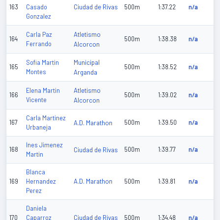
Ciudad de Rivas
163
Casado
500m
1:37.22
n/a
Gonzalez
Atletismo
Carla Paz
164
500m
1:38.38
n/a
Ferrando
Alcorcon
Municipal
Sofia Martin
165
500m
1:38.52
n/a
Montes
Arganda
Atletismo
Elena Martin
166
500m
1:39.02
n/a
Vicente
Alcorcon
Carla Martinez
167
A.D. Marathon
500m
1:39.50
n/a
Urbaneja
Ines Jimenez
168
Ciudad de Rivas
500m
1:39.77
n/a
Martin
Blanca
A.D. Marathon
169
Hernandez
500m
1:39.81
n/a
Perez
Daniela
Ciudad de Rivas
170
Caparroz
500m
1:34.48
n/a