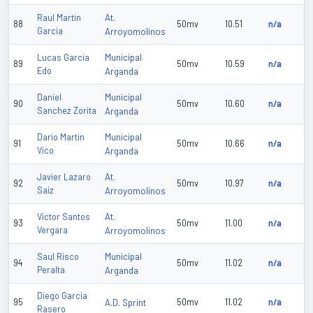
At.
Raul Martin
88
50mv
10.51
n/a
Garcia
Arroyomolinos
Municipal
Lucas Garcia
89
50mv
10.59
n/a
Edo
Arganda
Municipal
Daniel
90
50mv
10.60
n/a
Sanchez Zorita
Arganda
Municipal
Dario Martin
91
50mv
10.66
n/a
Vico
Arganda
At.
Javier Lazaro
92
50mv
10.97
n/a
Saiz
Arroyomolinos
At.
Victor Santos
93
50mv
11.00
n/a
Vergara
Arroyomolinos
Municipal
Saul Risco
94
50mv
11.02
n/a
Peralta
Arganda
Diego Garcia
95
A.D. Sprint
50mv
11.02
n/a
Rasero