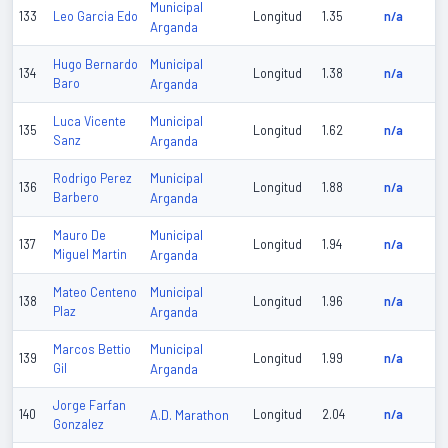
Municipal
133
Leo Garcia Edo
Longitud
1.35
n/a
Arganda
Municipal
Hugo Bernardo
134
Longitud
1.38
n/a
Baro
Arganda
Municipal
Luca Vicente
135
Longitud
1.62
n/a
Sanz
Arganda
Municipal
Rodrigo Perez
136
Longitud
1.88
n/a
Barbero
Arganda
Municipal
Mauro De
137
Longitud
1.94
n/a
Miguel Martin
Arganda
Municipal
Mateo Centeno
138
Longitud
1.96
n/a
Plaz
Arganda
Municipal
Marcos Bettio
139
Longitud
1.99
n/a
Gil
Arganda
Jorge Farfan
140
A.D. Marathon
Longitud
2.04
n/a
Gonzalez