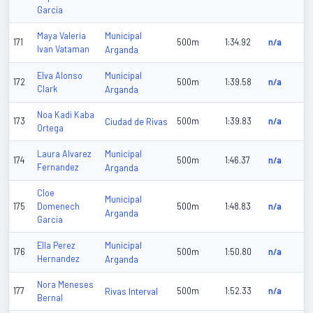
Garcia
Municipal
Maya Valeria
171
500m
1:34.92
n/a
Ivan Vataman
Arganda
Municipal
Elva Alonso
172
500m
1:39.58
n/a
Clark
Arganda
Noa Kadi Kaba
173
Ciudad de Rivas
500m
1:39.83
n/a
Ortega
Municipal
Laura Alvarez
174
500m
1:46.37
n/a
Fernandez
Arganda
Cloe
Municipal
175
Domenech
500m
1:48.83
n/a
Arganda
Garcia
Municipal
Ella Perez
176
500m
1:50.80
n/a
Hernandez
Arganda
Nora Meneses
177
Rivas Interval
500m
1:52.33
n/a
Bernal