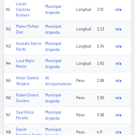
Lucas
Municipal
141
Caceres
Longitud
2.10
n/a
Arganda
Romero
Municipal
Mateo Mollejo
142
Longitud
2.23
n/a
Diaz
Arganda
Municipal
Gonzalo Sierra
143
Longitud
2.34
n/a
Pardo
Arganda
Municipal
Luca Nigro
144
Longitud
2.82
n/a
Martin
Arganda
At.
Victor Santos
145
Peso
2.86
n/a
Vergara
Arroyomolinos
Municipal
Ruben Entero
146
Peso
2.90
n/a
Soriano
Arganda
Municipal
Saul Risco
147
Peso
3.96
n/a
Peralta
Arganda
Municipal
Daniel
148
Peso
4.11
n/a