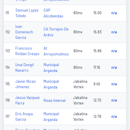
CAP
Samuel Lopez
111
80mv
15.00
n/a
Toledo
Alcobendas
Ivan
CA Torrejon De
112
Domenech
80mv
15.83
n/a
Ardoz
Garcia
At.
Francisco
113
80mv
15.86
n/a
Roldan Crespo
Arroyomolinos
Municipal
Unai Dongil
114
80mv
17.16
n/a
Navarro
Arganda
Municipal
Javier Nicas
Jabalina
115
9.40
n/a
Jimenez
Arganda
Vortex
Jesus Vazquez
Jabalina
116
Rivas Interval
12.70
n/a
Parra
Vortex
Municipal
Eric Anaya
Jabalina
117
12.78
n/a
Garcia
Arganda
Vortex