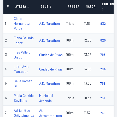
PUNTOS
#
ATLETA ↕
CLUB ↕
PRUEBA
MARCA
↕
Clara
A.D. Marathon
1
Hernandez
Triple
11.18
832
Perez
Elena Galindo
2
A.D. Marathon
100m
12.88
825
Lopez
Ines Vallejo
3
Ciudad de Rivas
100m
13.03
798
Diago
Leire Avila
4
Ciudad de Rivas
100m
13.05
794
Mantecon
Celia Gomez
5
A.D. Marathon
100m
13.08
789
Gil
Municipal
Paola Garrido
6
Triple
10.37
751
Sevillano
Arganda
At.
Adrian Gao
7
100m
11.52
739
Ortiz Jimenez
Arroyomolinos