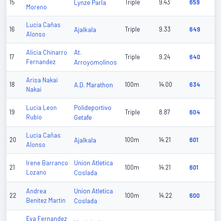
15
Lynze Parla
Triple
9.43
659
Moreno
Lucia Cañas
16
Ajalkala
Triple
9.33
649
Alonso
At.
Alicia Chinarro
17
Triple
9.24
640
Fernandez
Arroyomolinos
Arisa Nakai
18
A.D. Marathon
100m
14.00
634
Nakai
Polideportivo
Lucia Leon
19
Triple
8.87
604
Rubio
Getafe
Lucia Cañas
20
Ajalkala
100m
14.21
601
Alonso
Union Atletica
Irene Barranco
21
100m
14.21
601
Lozano
Coslada
Union Atletica
Andrea
22
100m
14.22
600
Benitez Martin
Coslada
Eva Fernandez