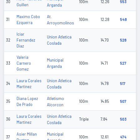
30
100m
12.26
553
Guillen
Arganda
At.
Maximo Cobo
31
100m
12.28
548
Ezquerra
Arroyomolinos
Iciar
Union Atletica
32
Fernandez
100m
14.70
528
Coslada
Diaz
Valeria
Municipal
33
Carnero
100m
14.71
527
Arganda
Gomez
Union Atletica
Laura Corales
34
100m
14.78
517
Martinez
Coslada
Atletismo
Diana Lopez
35
100m
14.85
507
De Prado
Alcorcon
Union Atletica
Laura Corales
36
Triple
7.84
503
Martinez
Coslada
Municipal
Asier Millan
37
100m
12.61
474