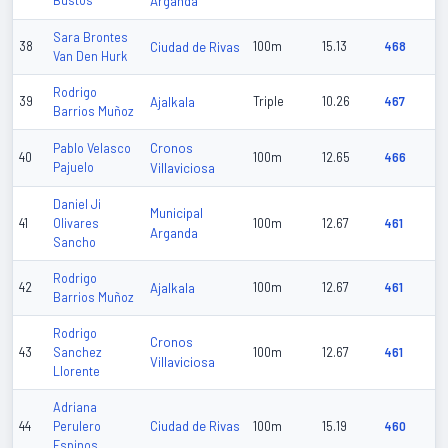
Bustos
Arganda
Sara Brontes
38
Ciudad de Rivas
100m
15.13
468
Van Den Hurk
Rodrigo
39
Ajalkala
Triple
10.26
467
Barrios Muñoz
Cronos
Pablo Velasco
40
100m
12.65
466
Pajuelo
Villaviciosa
Daniel Ji
Municipal
41
Olivares
100m
12.67
461
Arganda
Sancho
Rodrigo
42
Ajalkala
100m
12.67
461
Barrios Muñoz
Rodrigo
Cronos
43
Sanchez
100m
12.67
461
Villaviciosa
Llorente
Adriana
Ciudad de Rivas
44
Perulero
100m
15.19
460
Espinos