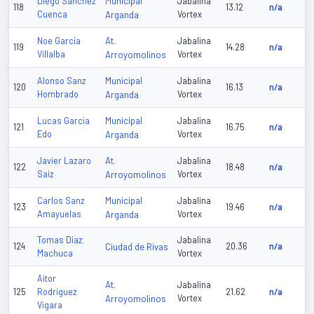
Municipal
Diego Sanchez
Jabalina
118
13.12
n/a
Cuenca
Arganda
Vortex
At.
Noe Garcia
Jabalina
119
14.28
n/a
Villalba
Arroyomolinos
Vortex
Municipal
Alonso Sanz
Jabalina
120
16.13
n/a
Hombrado
Arganda
Vortex
Municipal
Lucas Garcia
Jabalina
121
16.75
n/a
Edo
Arganda
Vortex
At.
Javier Lazaro
Jabalina
122
18.48
n/a
Saiz
Arroyomolinos
Vortex
Municipal
Carlos Sanz
Jabalina
123
19.46
n/a
Amayuelas
Arganda
Vortex
Tomas Diaz
Jabalina
124
Ciudad de Rivas
20.36
n/a
Machuca
Vortex
Aitor
At.
Jabalina
125
Rodriguez
21.62
n/a
Arroyomolinos
Vortex
Vigara