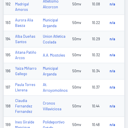
Atletismo
192
Madrigal
50mv
10.08
n/a
Alcorcon
Amoros
Municipal
Aurora Alia
193
50mv
10.22
n/a
Baeza
Arganda
Union Atletica
Alba Dueñas
194
50mv
10.29
n/a
Santos
Coslada
Aitana Patiño
195
A.A. Mostoles
50mv
10.32
n/a
Arcos
Municipal
Yaiza Miñarro
196
50mv
10.34
n/a
Gallego
Arganda
At.
Paula Torres
197
50mv
10.37
n/a
Llerena
Arroyomolinos
Claudia
Cronos
198
Fernandez
50mv
10.44
n/a
Villaviciosa
Fernandez
Polideportivo
Ines Giralde
199
50mv
10.48
n/a
Manrique
Getafe