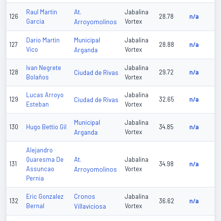
At.
Raul Martin
Jabalina
126
28.78
n/a
Garcia
Arroyomolinos
Vortex
Municipal
Dario Martin
Jabalina
127
28.88
n/a
Vico
Arganda
Vortex
Ivan Negrete
Jabalina
128
Ciudad de Rivas
29.72
n/a
Bolaños
Vortex
Lucas Arroyo
Jabalina
129
Ciudad de Rivas
32.65
n/a
Esteban
Vortex
Municipal
Jabalina
130
Hugo Bettio Gil
34.85
n/a
Arganda
Vortex
Alejandro
At.
Quaresma De
Jabalina
131
34.98
n/a
Assuncao
Arroyomolinos
Vortex
Pernia
Cronos
Eric Gonzalez
Jabalina
132
36.62
n/a
Bernal
Villaviciosa
Vortex