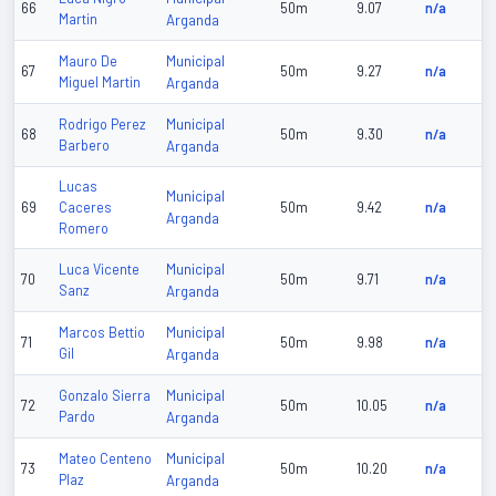
66
50m
9.07
n/a
Martin
Arganda
Municipal
Mauro De
67
50m
9.27
n/a
Miguel Martin
Arganda
Municipal
Rodrigo Perez
68
50m
9.30
n/a
Barbero
Arganda
Lucas
Municipal
69
Caceres
50m
9.42
n/a
Arganda
Romero
Municipal
Luca Vicente
70
50m
9.71
n/a
Sanz
Arganda
Municipal
Marcos Bettio
71
50m
9.98
n/a
Gil
Arganda
Municipal
Gonzalo Sierra
72
50m
10.05
n/a
Pardo
Arganda
Municipal
Mateo Centeno
73
50m
10.20
n/a
Plaz
Arganda