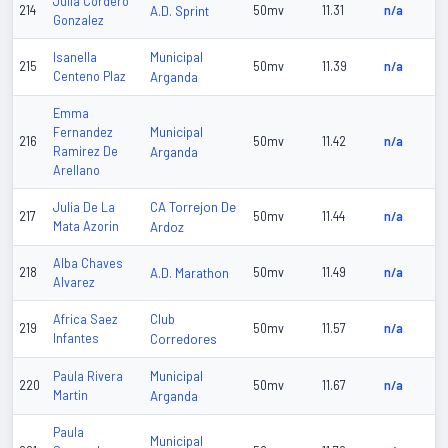
Julia Cordero
214
A.D. Sprint
50mv
11.31
n/a
Gonzalez
Municipal
Isanella
215
50mv
11.39
n/a
Centeno Plaz
Arganda
Emma
Municipal
Fernandez
216
50mv
11.42
n/a
Ramirez De
Arganda
Arellano
CA Torrejon De
Julia De La
217
50mv
11.44
n/a
Mata Azorin
Ardoz
Alba Chaves
218
A.D. Marathon
50mv
11.49
n/a
Alvarez
Club
Africa Saez
219
50mv
11.57
n/a
Infantes
Corredores
Municipal
Paula Rivera
220
50mv
11.67
n/a
Martin
Arganda
Paula
Municipal