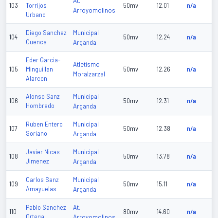
At.
103
Torrijos
50mv
12.01
n/a
Arroyomolinos
Urbano
Municipal
Diego Sanchez
104
50mv
12.24
n/a
Cuenca
Arganda
Eder Garcia-
Atletismo
105
Minguillan
50mv
12.26
n/a
Moralzarzal
Alarcon
Municipal
Alonso Sanz
106
50mv
12.31
n/a
Hombrado
Arganda
Municipal
Ruben Entero
107
50mv
12.38
n/a
Soriano
Arganda
Municipal
Javier Nicas
108
50mv
13.78
n/a
Jimenez
Arganda
Municipal
Carlos Sanz
109
50mv
15.11
n/a
Amayuelas
Arganda
At.
Pablo Sanchez
110
80mv
14.60
n/a
Ortega
Arroyomolinos