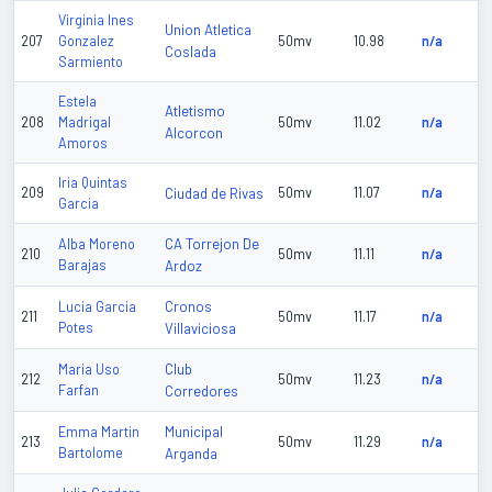
Virginia Ines
Union Atletica
207
Gonzalez
50mv
10.98
n/a
Coslada
Sarmiento
Estela
Atletismo
208
Madrigal
50mv
11.02
n/a
Alcorcon
Amoros
Iria Quintas
209
Ciudad de Rivas
50mv
11.07
n/a
Garcia
CA Torrejon De
Alba Moreno
210
50mv
11.11
n/a
Barajas
Ardoz
Cronos
Lucia Garcia
211
50mv
11.17
n/a
Potes
Villaviciosa
Club
Maria Uso
212
50mv
11.23
n/a
Farfan
Corredores
Municipal
Emma Martin
213
50mv
11.29
n/a
Bartolome
Arganda