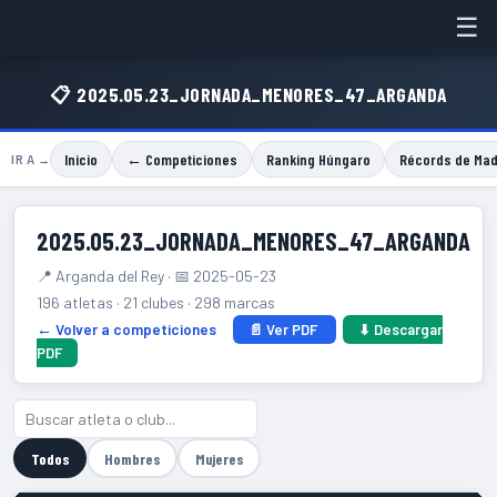
☰
📋 2025.05.23_JORNADA_MENORES_47_ARGANDA
Inicio
← Competiciones
Ranking Húngaro
Récords de Mad
IR A →
2025.05.23_JORNADA_MENORES_47_ARGANDA
📍 Arganda del Rey · 📅 2025-05-23
196 atletas · 21 clubes · 298 marcas
← Volver a competiciones
📄 Ver PDF
⬇ Descargar
PDF
Todos
Hombres
Mujeres