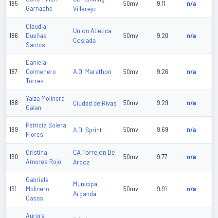
185
50mv
9.11
n/a
Garnacho
Villarejo
Claudia
Union Atletica
186
Dueñas
50mv
9.20
n/a
Coslada
Santos
Daniela
A.D. Marathon
187
Colmenero
50mv
9.26
n/a
Torres
Yaiza Molinera
188
Ciudad de Rivas
50mv
9.29
n/a
Galan
Patricia Solera
189
A.D. Sprint
50mv
9.69
n/a
Flores
CA Torrejon De
Cristina
190
50mv
9.77
n/a
Amores Rojo
Ardoz
Gabriela
Municipal
191
Molinero
50mv
9.91
n/a
Arganda
Casas
Aurora