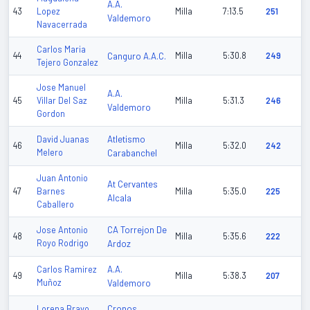
A.A.
43
Lopez
Milla
7:13.5
251
Valdemoro
Navacerrada
Carlos Maria
44
Canguro A.A.C.
Milla
5:30.8
249
Tejero Gonzalez
Jose Manuel
A.A.
45
Villar Del Saz
Milla
5:31.3
246
Valdemoro
Gordon
Atletismo
David Juanas
46
Milla
5:32.0
242
Melero
Carabanchel
Juan Antonio
At Cervantes
47
Barnes
Milla
5:35.0
225
Alcala
Caballero
CA Torrejon De
Jose Antonio
48
Milla
5:35.6
222
Royo Rodrigo
Ardoz
A.A.
Carlos Ramirez
49
Milla
5:38.3
207
Muñoz
Valdemoro
Cronos
Lorena Bravo