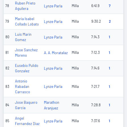
Ruben Prieto
78
Lynze Parla
Milla
6:41.9
7
Aguilera
Maria Isabel
79
Lynze Parla
Milla
9:30.2
2
Collado Lobato
Luis Marin
80
Lynze Parla
Milla
7:14.3
1
Gomez
Jose Sanchez
81
A. A. Moratalaz
Milla
7:12.3
1
Moreno
Eusebio Pulido
82
Lynze Parla
Milla
7:14.6
1
Gonzalez
Antonio
Lynze Parla
83
Rabadan
Milla
7:21.7
1
Carrasco
Marathon
Jose Baquero
84
Milla
7:28.8
1
Garcia
Aranjuez
Angel
85
Lynze Parla
Milla
7:37.6
1
Fernandez Diaz