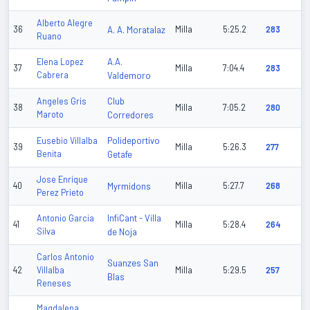
Alberto Alegre
36
A. A. Moratalaz
Milla
5:25.2
283
Ruano
A.A.
Elena Lopez
37
Milla
7:04.4
283
Cabrera
Valdemoro
Club
Angeles Gris
38
Milla
7:05.2
280
Maroto
Corredores
Polideportivo
Eusebio Villalba
39
Milla
5:26.3
277
Benita
Getafe
Jose Enrique
40
Myrmidons
Milla
5:27.7
268
Perez Prieto
InfiCant - Villa
Antonio Garcia
41
Milla
5:28.4
264
Silva
de Noja
Carlos Antonio
Suanzes San
42
Villalba
Milla
5:29.5
257
Blas
Reneses
Magdalena