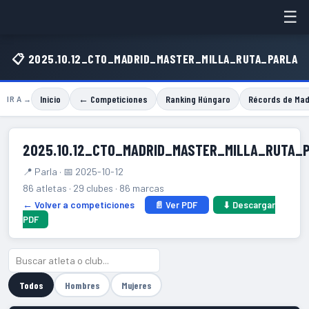
☰
📋 2025.10.12_CTO_MADRID_MASTER_MILLA_RUTA_PARLA
Inicio
← Competiciones
Ranking Húngaro
Récords de Mad
IR A →
2025.10.12_CTO_MADRID_MASTER_MILLA_RUTA_
📍 Parla · 📅 2025-10-12
86 atletas · 29 clubes · 86 marcas
← Volver a competiciones
📄 Ver PDF
⬇ Descargar
PDF
Todos
Hombres
Mujeres