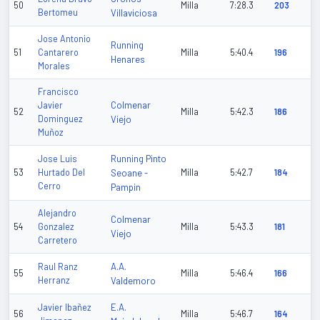
50
Milla
7:28.3
203
Bertomeu
Villaviciosa
Jose Antonio
Running
51
Cantarero
Milla
5:40.4
196
Henares
Morales
Francisco
Colmenar
Javier
52
Milla
5:42.3
186
Dominguez
Viejo
Muñoz
Running Pinto
Jose Luis
53
Hurtado Del
Seoane -
Milla
5:42.7
184
Cerro
Pampin
Alejandro
Colmenar
54
Gonzalez
Milla
5:43.3
181
Viejo
Carretero
A.A.
Raul Ranz
55
Milla
5:46.4
166
Herranz
Valdemoro
E.A.
Javier Ibañez
56
Milla
5:46.7
164