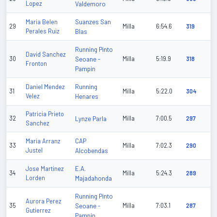
Lopez
Valdemoro
Suanzes San
Maria Belen
29
Milla
6:54.6
319
Perales Ruiz
Blas
Running Pinto
David Sanchez
30
Seoane -
Milla
5:19.9
318
Fronton
Pampin
Running
Daniel Mendez
31
Milla
5:22.0
304
Velez
Henares
Patricia Prieto
32
Lynze Parla
Milla
7:00.5
297
Sanchez
CAP
Maria Arranz
33
Milla
7:02.3
290
Justel
Alcobendas
E.A.
Jose Martinez
34
Milla
5:24.3
289
Lorden
Majadahonda
Running Pinto
Aurora Perez
35
Seoane -
Milla
7:03.1
287
Gutierrez
Pampin