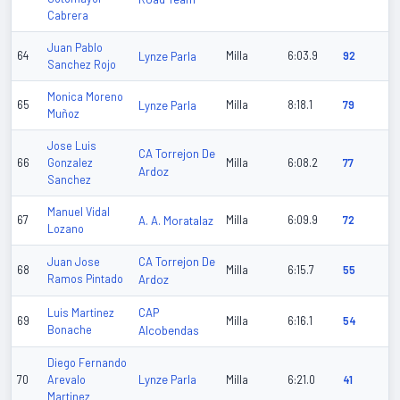
Cabrera
Juan Pablo
64
Lynze Parla
Milla
6:03.9
92
Sanchez Rojo
Monica Moreno
65
Lynze Parla
Milla
8:18.1
79
Muñoz
Jose Luis
CA Torrejon De
66
Gonzalez
Milla
6:08.2
77
Ardoz
Sanchez
Manuel Vidal
67
A. A. Moratalaz
Milla
6:09.9
72
Lozano
CA Torrejon De
Juan Jose
68
Milla
6:15.7
55
Ramos Pintado
Ardoz
CAP
Luis Martinez
69
Milla
6:16.1
54
Bonache
Alcobendas
Diego Fernando
Lynze Parla
70
Arevalo
Milla
6:21.0
41
Martinez