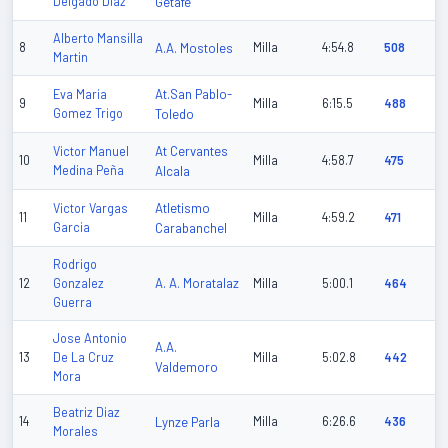
Delgado Diaz
Getafe
Alberto Mansilla
8
A.A. Mostoles
Milla
4:54.8
508
Martin
At.San Pablo-
Eva Maria
9
Milla
6:15.5
488
Gomez Trigo
Toledo
At Cervantes
Victor Manuel
10
Milla
4:58.7
475
Medina Peña
Alcala
Atletismo
Victor Vargas
11
Milla
4:59.2
471
Garcia
Carabanchel
Rodrigo
A. A. Moratalaz
12
Gonzalez
Milla
5:00.1
464
Guerra
Jose Antonio
A.A.
13
De La Cruz
Milla
5:02.8
442
Valdemoro
Mora
Beatriz Diaz
14
Lynze Parla
Milla
6:26.6
436
Morales