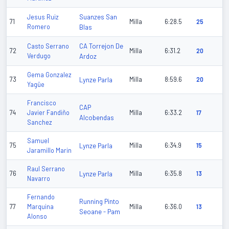
Suanzes San
Jesus Ruiz
71
Milla
6:28.5
25
Romero
Blas
CA Torrejon De
Casto Serrano
72
Milla
6:31.2
20
Verdugo
Ardoz
Gema Gonzalez
73
Lynze Parla
Milla
8:59.6
20
Yagüe
Francisco
CAP
74
Javier Fandiño
Milla
6:33.2
17
Alcobendas
Sanchez
Samuel
75
Lynze Parla
Milla
6:34.9
15
Jaramillo Marin
Raul Serrano
76
Lynze Parla
Milla
6:35.8
13
Navarro
Fernando
Running Pinto
77
Marquina
Milla
6:36.0
13
Seoane - Pam
Alonso