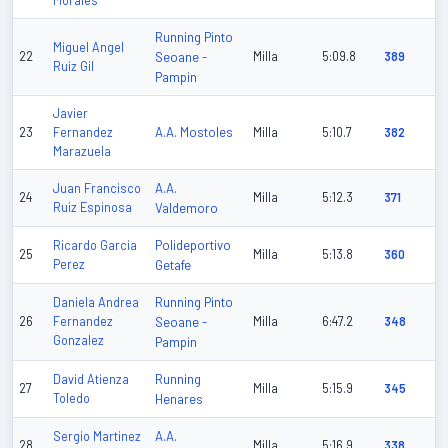
Morales
Running Pinto
Miguel Angel
22
Seoane -
Milla
5:09.8
389
Ruiz Gil
Pampin
Javier
A.A. Mostoles
23
Fernandez
Milla
5:10.7
382
Marazuela
A.A.
Juan Francisco
24
Milla
5:12.3
371
Ruiz Espinosa
Valdemoro
Polideportivo
Ricardo Garcia
25
Milla
5:13.8
360
Perez
Getafe
Running Pinto
Daniela Andrea
26
Fernandez
Seoane -
Milla
6:47.2
348
Gonzalez
Pampin
Running
David Atienza
27
Milla
5:15.9
345
Toledo
Henares
A.A.
Sergio Martinez
28
Milla
5:16.9
338