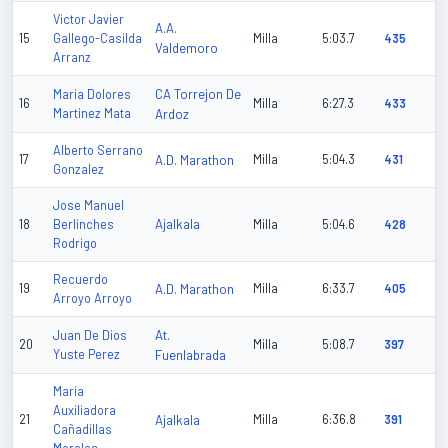
Victor Javier
A.A.
15
Gallego-Casilda
Milla
5:03.7
435
Valdemoro
Arranz
CA Torrejon De
Maria Dolores
16
Milla
6:27.3
433
Martinez Mata
Ardoz
Alberto Serrano
17
A.D. Marathon
Milla
5:04.3
431
Gonzalez
Jose Manuel
Ajalkala
18
Berlinches
Milla
5:04.6
428
Rodrigo
Recuerdo
19
A.D. Marathon
Milla
6:33.7
405
Arroyo Arroyo
At.
Juan De Dios
20
Milla
5:08.7
397
Yuste Perez
Fuenlabrada
Maria
Auxiliadora
21
Ajalkala
Milla
6:36.8
391
Cañadillas