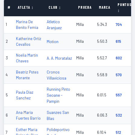
PUNTOS
#
ATLETA ↕
CLUB ↕
PRUEBA
MARCA
↕
Atletico
Marina De
1
Milla
5:34.3
704
Benito Femia
Aranjuez
Katherine Ortiz
2
Motion
Milla
5:50.3
615
Cevallos
Noelia Martin
3
A. A. Moratalaz
Milla
5:52.7
602
Chaves
Cronos
Beatriz Potes
4
Milla
5:58.9
570
Morante
Villaviciosa
Running Pinto
Paula Diaz
5
Seoane -
Milla
6:01.5
557
Sanchez
Pampin
Suanzes San
Ana Maria
6
Milla
6:06.3
532
Fuertes Barrio
Blas
Polideportivo
Esther Maria
7
Milla
6:10.4
512