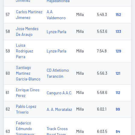
Jimenez
Majadahonda
A.A.
Carlos Martinez
57
Milla
5:49.3
152
Jimenez
Valdemoro
Jose Mendes
58
Lynze Parla
Milla
5:53.6
133
De Araujo
Luisa
Lynze Parla
59
Rodriguez
Milla
7:54.8
129
Parra
Santiago
CD Atletismo
60
Martinez
Milla
5:56.3
121
Tarancón
Garcia-Blanco
Enrique Cinos
61
Canguro A.A.C.
Milla
5:58.6
112
Perez
Pablo Lopez
62
A. A. Moratalaz
Milla
6:02.1
99
Triverio
Federico
Track Cross
Edmundo
63
Milla
6:03.5
94
Sotomayor
Road Team