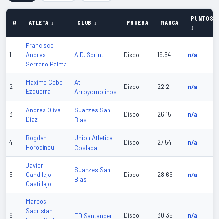
PUNTOS
#
ATLETA ↕
CLUB ↕
PRUEBA
MARCA
↕
Francisco
A.D. Sprint
1
Andres
Disco
19.54
n/a
Serrano Palma
At.
Maximo Cobo
2
Disco
22.2
n/a
Ezquerra
Arroyomolinos
Suanzes San
Andres Oliva
3
Disco
26.15
n/a
Diaz
Blas
Union Atletica
Bogdan
4
Disco
27.54
n/a
Horodincu
Coslada
Javier
Suanzes San
5
Candilejo
Disco
28.66
n/a
Blas
Castillejo
Marcos
Sacristan
6
ED Santander
Disco
30.35
n/a