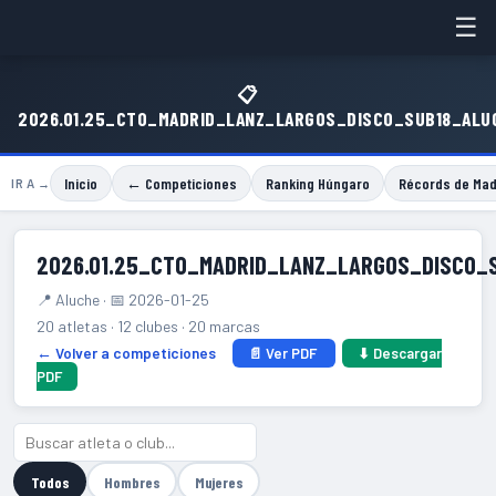
☰
📋
2026.01.25_CTO_MADRID_LANZ_LARGOS_DISCO_SUB18_ALU
Inicio
← Competiciones
Ranking Húngaro
Récords de Mad
IR A →
2026.01.25_CTO_MADRID_LANZ_LARGOS_DISCO_
📍 Aluche · 📅 2026-01-25
20 atletas · 12 clubes · 20 marcas
← Volver a competiciones
📄 Ver PDF
⬇ Descargar
PDF
Todos
Hombres
Mujeres