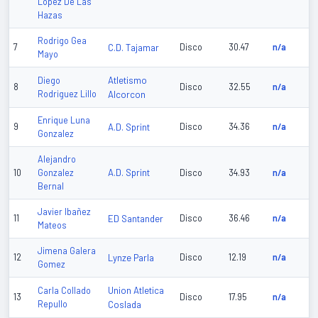
Lopez De Las
Hazas
Rodrigo Gea
7
C.D. Tajamar
Disco
30.47
n/a
Mayo
Atletismo
Diego
8
Disco
32.55
n/a
Rodriguez Lillo
Alcorcon
Enrique Luna
9
A.D. Sprint
Disco
34.36
n/a
Gonzalez
Alejandro
A.D. Sprint
10
Gonzalez
Disco
34.93
n/a
Bernal
Javier Ibañez
11
ED Santander
Disco
36.46
n/a
Mateos
Jimena Galera
12
Lynze Parla
Disco
12.19
n/a
Gomez
Union Atletica
Carla Collado
13
Disco
17.95
n/a
Repullo
Coslada