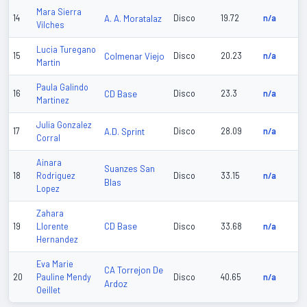
Mara Sierra
14
A. A. Moratalaz
Disco
19.72
n/a
Vilches
Lucia Turegano
15
Colmenar Viejo
Disco
20.23
n/a
Martin
Paula Galindo
16
CD Base
Disco
23.3
n/a
Martinez
Julia Gonzalez
17
A.D. Sprint
Disco
28.09
n/a
Corral
Ainara
Suanzes San
18
Rodriguez
Disco
33.15
n/a
Blas
Lopez
Zahara
CD Base
19
Llorente
Disco
33.68
n/a
Hernandez
Eva Marie
CA Torrejon De
20
Pauline Mendy
Disco
40.65
n/a
Ardoz
Oeillet