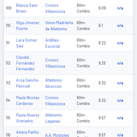
Cronos
Blanca Sanz
60m-
109
9.09
n/a
Bravo
Villaviciosa
Combis
Union Madrileña
Olga Jimenez
60m-
110
9.1
n/a
Puerta
de Atletismo
Combis
Ardillas-
Lara Gomez
60m-
111
9.22
n/a
Saiz
Escorial
Combis
Claudia
Cronos
60m-
112
Fernandez
9.25
n/a
Villaviciosa
Combis
Fernandez
Atletismo
Aroa Sancho
60m-
113
9.32
n/a
Pascual
Alcorcon
Combis
Cronos
Paula Nicolas
60m-
114
9.32
n/a
Cardenas
Villaviciosa
Combis
Atletismo
Paula Alvarez
60m-
115
9.57
n/a
Granados
Leganes
Combis
Aitana Patiño
60m-
116
A.A. Mostoles
9.57
n/a