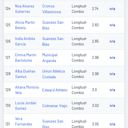
Cronos
Noa Alvarez
Longitud-
124
2.74
n/a
Gutierrez
Villaviciosa
Combis
Suanzes San
Alicia Martin
Longitud-
125
2.82
n/a
Beteta
Blas
Combis
Suanzes San
India Ambite
Longitud-
126
2.85
n/a
Garcia
Blas
Combis
Municipal
Emma Martin
Longitud-
127
2.96
n/a
Bartolome
Arganda
Combis
Union Atletica
Alba Dueñas
Longitud-
128
2.96
n/a
Santos
Coslada
Combis
Aitana Montoia
Longitud-
129
Edward Athletic
3.0
n/a
Vela
Combis
Lucia Jordan
Longitud-
130
Colmenar Viejo
3.02
n/a
Gomez
Combis
Vera
Suanzes San
Longitud-
131
Fernandez
3.05
n/a
Blas
Combis