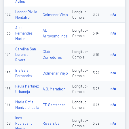
Aviles
Leonor Rivilla
Longitud-
132
Colmenar Viejo
3.08
n/a
Montalvo
Combis
Alba
At.
Longitud-
133
Fernandez
3.14
n/a
Arroyomolinos
Combis
Martin
Carolina San
Club
Longitud-
134
Lorenzo
3.18
n/a
Corredores
Combis
Rivera
Iria Galan
Longitud-
135
Colmenar Viejo
3.24
n/a
Fernandez
Combis
Paula Martinez
Longitud-
136
A.D. Marathon
3.25
n/a
Urbaneja
Combis
Maria Sofia
Longitud-
137
ED Santander
3.28
n/a
Munive Di Lella
Combis
Ines
Longitud-
Rivas 2.06
138
Robledano
3.59
n/a
Combis
Martin