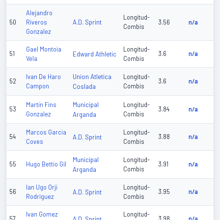
Alejandro
Longitud-
A.D. Sprint
50
Riveros
3.56
n/a
Combis
Gonzalez
Gael Montoia
Longitud-
51
Edward Athletic
3.6
n/a
Vela
Combis
Union Atletica
Ivan De Haro
Longitud-
52
3.6
n/a
Campon
Coslada
Combis
Municipal
Martin Fins
Longitud-
53
3.84
n/a
Gonzalez
Arganda
Combis
Marcos Garcia
Longitud-
54
A.D. Sprint
3.88
n/a
Coves
Combis
Municipal
Longitud-
55
Hugo Bettio Gil
3.91
n/a
Arganda
Combis
Ian Ugo Orji
Longitud-
56
A.D. Sprint
3.95
n/a
Rodriguez
Combis
Ivan Gomez
Longitud-
57
A.D. Sprint
3.98
n/a