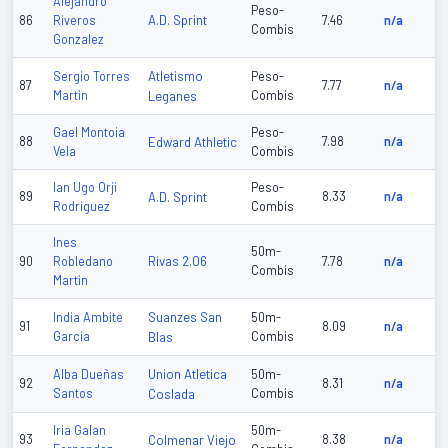
Alejandro
Peso-
A.D. Sprint
86
Riveros
7.46
n/a
Combis
Gonzalez
Atletismo
Sergio Torres
Peso-
87
7.77
n/a
Martin
Leganes
Combis
Gael Montoia
Peso-
88
Edward Athletic
7.98
n/a
Vela
Combis
Ian Ugo Orji
Peso-
89
A.D. Sprint
8.33
n/a
Rodriguez
Combis
Ines
50m-
Rivas 2.06
90
Robledano
7.78
n/a
Combis
Martin
Suanzes San
India Ambite
50m-
91
8.09
n/a
Garcia
Blas
Combis
Union Atletica
Alba Dueñas
50m-
92
8.31
n/a
Santos
Coslada
Combis
Iria Galan
50m-
93
Colmenar Viejo
8.38
n/a