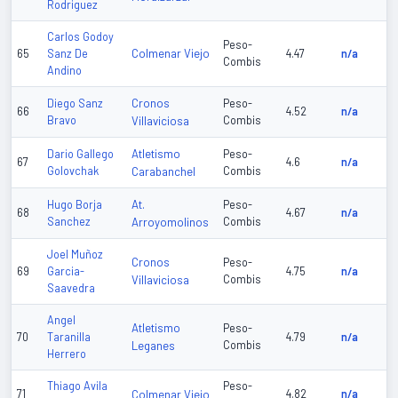
Rodriguez
Carlos Godoy
Peso-
Colmenar Viejo
65
Sanz De
4.47
n/a
Combis
Andino
Cronos
Diego Sanz
Peso-
66
4.52
n/a
Bravo
Villaviciosa
Combis
Atletismo
Dario Gallego
Peso-
67
4.6
n/a
Golovchak
Carabanchel
Combis
At.
Hugo Borja
Peso-
68
4.67
n/a
Sanchez
Arroyomolinos
Combis
Joel Muñoz
Cronos
Peso-
69
Garcia-
4.75
n/a
Villaviciosa
Combis
Saavedra
Angel
Atletismo
Peso-
70
Taranilla
4.79
n/a
Leganes
Combis
Herrero
Thiago Avila
Peso-
71
Colmenar Viejo
4.82
n/a