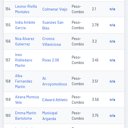
Leonor Rivilla
Peso-
154
Colmenar Viejo
2.1
n/a
Montalvo
Combis
Suanzes San
India Ambite
Peso-
155
2.78
n/a
Garcia
Blas
Combis
Cronos
Noa Alvarez
Peso-
156
3.2
n/a
Gutierrez
Villaviciosa
Combis
Ines
Peso-
Rivas 2.06
157
Robledano
3.45
n/a
Combis
Martin
Alba
At.
Peso-
158
Fernandez
3.51
n/a
Arroyomolinos
Combis
Martin
Aitana Montoia
Peso-
159
Edward Athletic
3.56
n/a
Vela
Combis
Municipal
Emma Martin
Peso-
160
3.75
n/a
Bartolome
Arganda
Combis