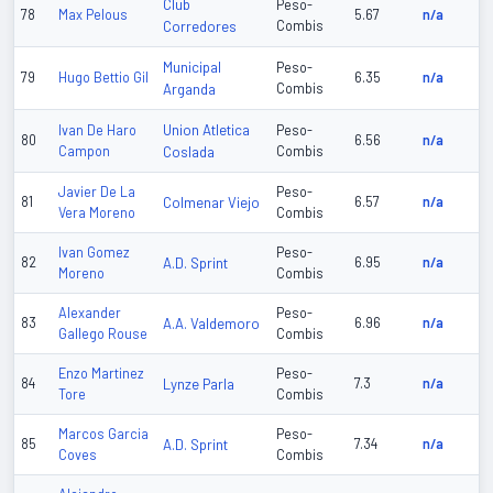
Club
Peso-
78
Max Pelous
5.67
n/a
Corredores
Combis
Municipal
Peso-
79
Hugo Bettio Gil
6.35
n/a
Arganda
Combis
Union Atletica
Ivan De Haro
Peso-
80
6.56
n/a
Campon
Coslada
Combis
Javier De La
Peso-
81
Colmenar Viejo
6.57
n/a
Vera Moreno
Combis
Ivan Gomez
Peso-
82
A.D. Sprint
6.95
n/a
Moreno
Combis
Alexander
Peso-
83
A.A. Valdemoro
6.96
n/a
Gallego Rouse
Combis
Enzo Martinez
Peso-
84
Lynze Parla
7.3
n/a
Tore
Combis
Marcos Garcia
Peso-
85
A.D. Sprint
7.34
n/a
Coves
Combis