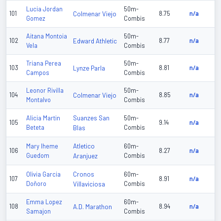
Lucia Jordan
50m-
101
Colmenar Viejo
8.75
n/a
Gomez
Combis
Aitana Montoia
50m-
102
Edward Athletic
8.77
n/a
Vela
Combis
Triana Perea
50m-
103
Lynze Parla
8.81
n/a
Campos
Combis
Leonor Rivilla
50m-
104
Colmenar Viejo
8.85
n/a
Montalvo
Combis
Suanzes San
Alicia Martin
50m-
105
9.14
n/a
Beteta
Blas
Combis
Atletico
Mary Iheme
60m-
106
8.27
n/a
Guedom
Aranjuez
Combis
Cronos
Olivia Garcia
60m-
107
8.91
n/a
Doñoro
Villaviciosa
Combis
Emma Lopez
60m-
108
A.D. Marathon
8.94
n/a
Samajon
Combis