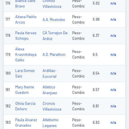
Cronos
Blanca Sanz
Peso-
176
5.92
n/a
Bravo
Villaviciosa
Combis
Aitana Patiño
Peso-
177
A.A. Mostoles
5.96
n/a
Arcos
Combis
CA Torrejon De
Paula Hervas
Peso-
178
6.37
n/a
Schiopu
Ardoz
Combis
Alexa
Peso-
A.D. Marathon
179
Krasnitskaya
6.5
n/a
Combis
Gaiko
Ardillas-
Lara Gomez
Peso-
180
6.54
n/a
Saiz
Escorial
Combis
Atletico
Mary Iheme
Peso-
181
6.57
n/a
Guedom
Aranjuez
Combis
Cronos
Olivia Garcia
Peso-
182
6.81
n/a
Doñoro
Villaviciosa
Combis
Atletismo
Paula Alvarez
Peso-
183
6.82
n/a
Granados
Leganes
Combis