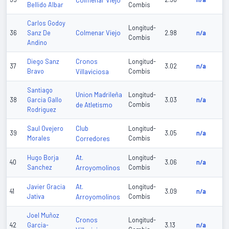
Colmenar Viejo
Bellido Albar
Combis
Carlos Godoy
Longitud-
Colmenar Viejo
36
Sanz De
2.98
n/a
Combis
Andino
Cronos
Diego Sanz
Longitud-
37
3.02
n/a
Bravo
Villaviciosa
Combis
Santiago
Union Madrileña
Longitud-
38
Garcia Gallo
3.03
n/a
de Atletismo
Combis
Rodriguez
Club
Saul Ovejero
Longitud-
39
3.05
n/a
Morales
Corredores
Combis
At.
Hugo Borja
Longitud-
40
3.06
n/a
Sanchez
Arroyomolinos
Combis
At.
Javier Gracia
Longitud-
41
3.09
n/a
Jativa
Arroyomolinos
Combis
Joel Muñoz
Cronos
Longitud-
42
Garcia-
3.13
n/a