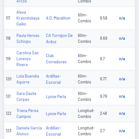
Arcos
Combis
Alexa
60m-
A.D. Marathon
117
Krasnitskaya
9.58
n/a
Combis
Gaiko
CA Torrejon De
Paula Hervas
60m-
118
9.69
n/a
Schiopu
Ardoz
Combis
Carolina San
Club
60m-
119
Lorenzo
9.7
n/a
Corredores
Combis
Rivera
Ardillas-
Lola Buendia
60m-
120
9.77
n/a
Aguirre
Escorial
Combis
Sara Davila
60m-
121
Lynze Parla
9.79
n/a
Corpas
Combis
Triana Perea
Longitud-
122
Lynze Parla
2.48
n/a
Campos
Combis
Ardillas-
Daniela Garcia
Longitud-
123
2.7
n/a
Alonso
Escorial
Combis