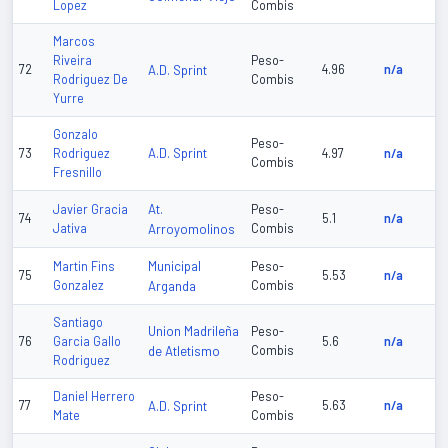
Lopez
Combis
Marcos
Riveira
Peso-
72
A.D. Sprint
4.96
n/a
Rodriguez De
Combis
Yurre
Gonzalo
Peso-
A.D. Sprint
73
Rodriguez
4.97
n/a
Combis
Fresnillo
At.
Javier Gracia
Peso-
74
5.1
n/a
Jativa
Arroyomolinos
Combis
Municipal
Martin Fins
Peso-
75
5.53
n/a
Gonzalez
Arganda
Combis
Santiago
Union Madrileña
Peso-
76
Garcia Gallo
5.6
n/a
de Atletismo
Combis
Rodriguez
Daniel Herrero
Peso-
77
A.D. Sprint
5.63
n/a
Mate
Combis