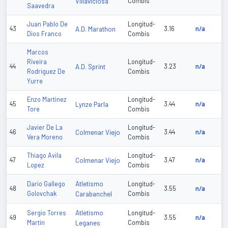
Villaviciosa
Combis
Saavedra
Juan Pablo De
Longitud-
43
A.D. Marathon
3.16
n/a
Dios Franco
Combis
Marcos
Riveira
Longitud-
44
A.D. Sprint
3.23
n/a
Rodriguez De
Combis
Yurre
Enzo Martinez
Longitud-
45
Lynze Parla
3.44
n/a
Tore
Combis
Javier De La
Longitud-
46
Colmenar Viejo
3.44
n/a
Vera Moreno
Combis
Thiago Avila
Longitud-
47
Colmenar Viejo
3.47
n/a
Lopez
Combis
Atletismo
Dario Gallego
Longitud-
48
3.55
n/a
Golovchak
Carabanchel
Combis
Atletismo
Sergio Torres
Longitud-
49
3.55
n/a
Martin
Leganes
Combis