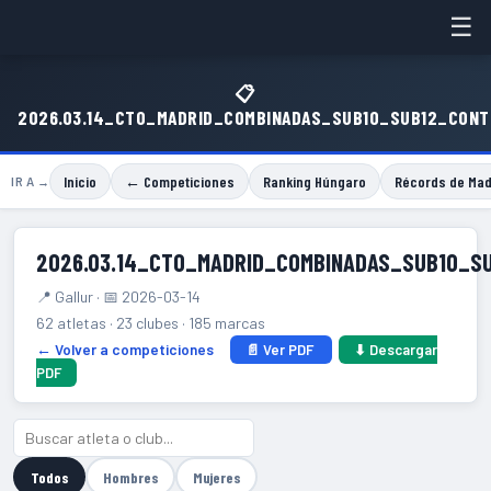
☰
📋
2026.03.14_CTO_MADRID_COMBINADAS_SUB10_SUB12_CON
Inicio
← Competiciones
Ranking Húngaro
Récords de Mad
IR A →
2026.03.14_CTO_MADRID_COMBINADAS_SUB10_S
📍 Gallur · 📅 2026-03-14
62 atletas · 23 clubes · 185 marcas
← Volver a competiciones
📄 Ver PDF
⬇ Descargar
PDF
Todos
Hombres
Mujeres