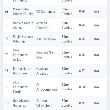
Fernandez
Combis
Maria Sofia
50m-
94
ED Santander
8.46
n/a
Munive Di Lella
Combis
Ardillas-
Daniela Garcia
50m-
95
8.46
n/a
Alonso
Escorial
Combis
Paula Martinez
50m-
96
A.D. Marathon
8.46
n/a
Urbaneja
Combis
Vera
Suanzes San
50m-
97
Fernandez
8.48
n/a
Blas
Combis
Aviles
Municipal
Emma Martin
50m-
98
8.57
n/a
Bartolome
Arganda
Combis
Alba
At.
50m-
99
Fernandez
8.68
n/a
Arroyomolinos
Combis
Martin
Cronos
Noa Alvarez
50m-
100
8.71
n/a
Gutierrez
Villaviciosa
Combis