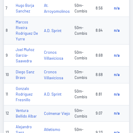
At.
Hugo Borja
50m-
7
8.56
n/a
Sanchez
Arroyomolinos
Combis
Marcos
Riveira
50m-
8
A.D. Sprint
8.64
n/a
Rodriguez De
Combis
Yurre
Joel Muñoz
Cronos
50m-
9
Garcia-
8.68
n/a
Villaviciosa
Combis
Saavedra
Cronos
Diego Sanz
50m-
10
8.68
n/a
Bravo
Villaviciosa
Combis
Gonzalo
50m-
A.D. Sprint
11
Rodriguez
8.81
n/a
Combis
Fresnillo
Ventura
50m-
12
Colmenar Viejo
9.07
n/a
Bellido Albar
Combis
Alejandro
Atletismo
50m-
13
Sanz
9.23
n/a