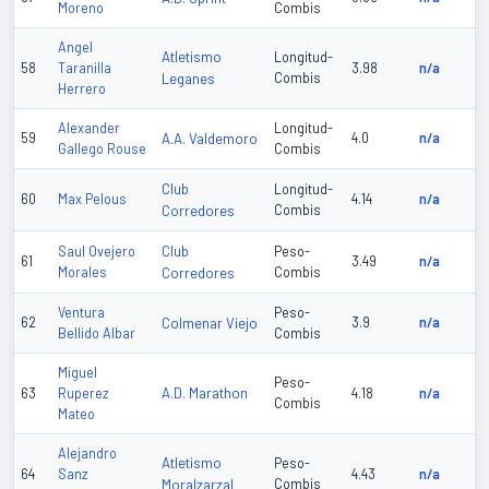
Moreno
Combis
Angel
Atletismo
Longitud-
58
Taranilla
3.98
n/a
Leganes
Combis
Herrero
Alexander
Longitud-
59
A.A. Valdemoro
4.0
n/a
Gallego Rouse
Combis
Club
Longitud-
60
Max Pelous
4.14
n/a
Corredores
Combis
Club
Saul Ovejero
Peso-
61
3.49
n/a
Morales
Corredores
Combis
Ventura
Peso-
62
Colmenar Viejo
3.9
n/a
Bellido Albar
Combis
Miguel
Peso-
A.D. Marathon
63
Ruperez
4.18
n/a
Combis
Mateo
Alejandro
Atletismo
Peso-
64
Sanz
4.43
n/a
Moralzarzal
Combis