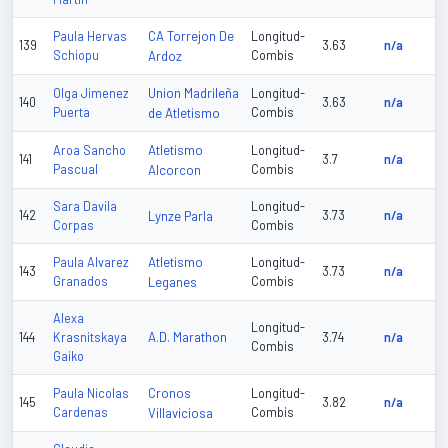
CA Torrejon De
Paula Hervas
Longitud-
139
3.63
n/a
Schiopu
Ardoz
Combis
Union Madrileña
Olga Jimenez
Longitud-
140
3.63
n/a
Puerta
de Atletismo
Combis
Atletismo
Aroa Sancho
Longitud-
141
3.7
n/a
Pascual
Alcorcon
Combis
Sara Davila
Longitud-
142
Lynze Parla
3.73
n/a
Corpas
Combis
Atletismo
Paula Alvarez
Longitud-
143
3.73
n/a
Granados
Leganes
Combis
Alexa
Longitud-
A.D. Marathon
144
Krasnitskaya
3.74
n/a
Combis
Gaiko
Cronos
Paula Nicolas
Longitud-
145
3.82
n/a
Cardenas
Villaviciosa
Combis