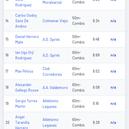
Moralzarzal
Combis
Rodriguez
Carlos Godoy
50m-
Colmenar Viejo
14
Sanz De
9.24
n/a
Combis
Andino
Daniel Herrero
50m-
15
A.D. Sprint
9.48
n/a
Mate
Combis
Ian Ugo Orji
60m-
16
A.D. Sprint
8.68
n/a
Rodriguez
Combis
Club
60m-
17
Max Pelous
9.02
n/a
Corredores
Combis
Alexander
60m-
18
A.A. Valdemoro
9.08
n/a
Gallego Rouse
Combis
Atletismo
Sergio Torres
60m-
19
9.16
n/a
Martin
Leganes
Combis
Angel
Atletismo
60m-
20
Taranilla
9.28
n/a
Leganes
Combis
Herrero