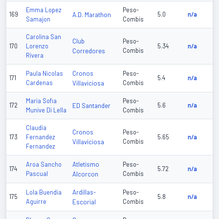
Emma Lopez
Peso-
169
A.D. Marathon
5.0
n/a
Samajon
Combis
Carolina San
Club
Peso-
170
Lorenzo
5.34
n/a
Corredores
Combis
Rivera
Cronos
Paula Nicolas
Peso-
171
5.4
n/a
Cardenas
Villaviciosa
Combis
Maria Sofia
Peso-
172
ED Santander
5.6
n/a
Munive Di Lella
Combis
Claudia
Cronos
Peso-
173
Fernandez
5.65
n/a
Villaviciosa
Combis
Fernandez
Atletismo
Aroa Sancho
Peso-
174
5.72
n/a
Pascual
Alcorcon
Combis
Ardillas-
Lola Buendia
Peso-
175
5.8
n/a
Aguirre
Escorial
Combis