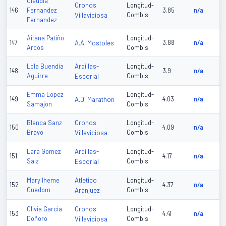
Claudia
Cronos
Longitud-
146
Fernandez
3.85
n/a
Villaviciosa
Combis
Fernandez
Aitana Patiño
Longitud-
147
A.A. Mostoles
3.88
n/a
Arcos
Combis
Ardillas-
Lola Buendia
Longitud-
148
3.9
n/a
Aguirre
Escorial
Combis
Emma Lopez
Longitud-
149
A.D. Marathon
4.03
n/a
Samajon
Combis
Cronos
Blanca Sanz
Longitud-
150
4.09
n/a
Bravo
Villaviciosa
Combis
Ardillas-
Lara Gomez
Longitud-
151
4.17
n/a
Saiz
Escorial
Combis
Atletico
Mary Iheme
Longitud-
152
4.37
n/a
Guedom
Aranjuez
Combis
Cronos
Olivia Garcia
Longitud-
153
4.41
n/a
Doñoro
Villaviciosa
Combis