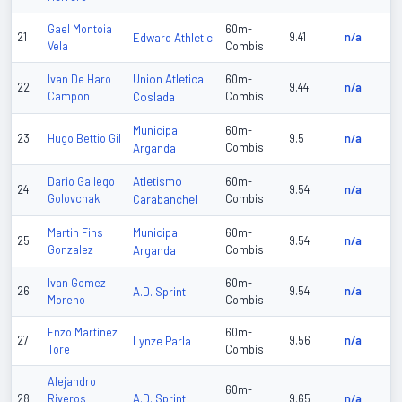
Gael Montoia
60m-
21
Edward Athletic
9.41
n/a
Vela
Combis
Union Atletica
Ivan De Haro
60m-
22
9.44
n/a
Campon
Coslada
Combis
Municipal
60m-
23
Hugo Bettio Gil
9.5
n/a
Arganda
Combis
Atletismo
Dario Gallego
60m-
24
9.54
n/a
Golovchak
Carabanchel
Combis
Municipal
Martin Fins
60m-
25
9.54
n/a
Gonzalez
Arganda
Combis
Ivan Gomez
60m-
26
A.D. Sprint
9.54
n/a
Moreno
Combis
Enzo Martinez
60m-
27
Lynze Parla
9.56
n/a
Tore
Combis
Alejandro
60m-
A.D. Sprint
28
Riveros
9.65
n/a