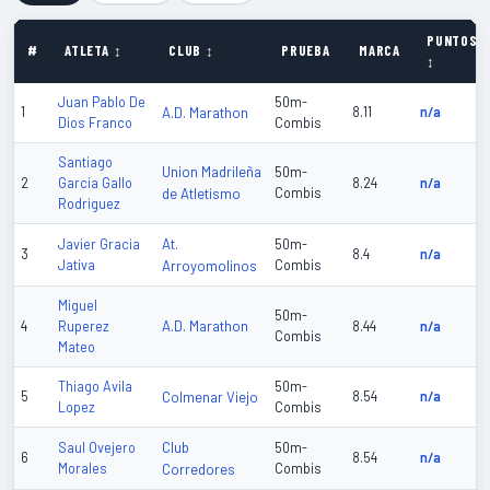
PUNTOS
#
ATLETA ↕
CLUB ↕
PRUEBA
MARCA
↕
Juan Pablo De
50m-
1
A.D. Marathon
8.11
n/a
Dios Franco
Combis
Santiago
Union Madrileña
50m-
2
Garcia Gallo
8.24
n/a
de Atletismo
Combis
Rodriguez
At.
Javier Gracia
50m-
3
8.4
n/a
Jativa
Arroyomolinos
Combis
Miguel
50m-
A.D. Marathon
4
Ruperez
8.44
n/a
Combis
Mateo
Thiago Avila
50m-
5
Colmenar Viejo
8.54
n/a
Lopez
Combis
Club
Saul Ovejero
50m-
6
8.54
n/a
Morales
Corredores
Combis