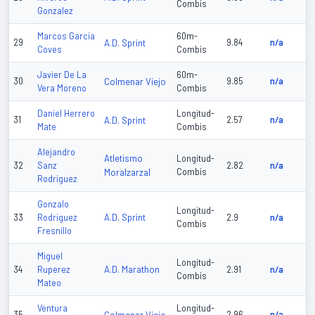
Combis
Gonzalez
Marcos Garcia
60m-
29
A.D. Sprint
9.84
n/a
Coves
Combis
Javier De La
60m-
30
Colmenar Viejo
9.85
n/a
Vera Moreno
Combis
Daniel Herrero
Longitud-
31
A.D. Sprint
2.57
n/a
Mate
Combis
Alejandro
Atletismo
Longitud-
32
Sanz
2.82
n/a
Moralzarzal
Combis
Rodriguez
Gonzalo
Longitud-
A.D. Sprint
33
Rodriguez
2.9
n/a
Combis
Fresnillo
Miguel
Longitud-
A.D. Marathon
34
Ruperez
2.91
n/a
Combis
Mateo
Ventura
Longitud-
35
2.96
n/a