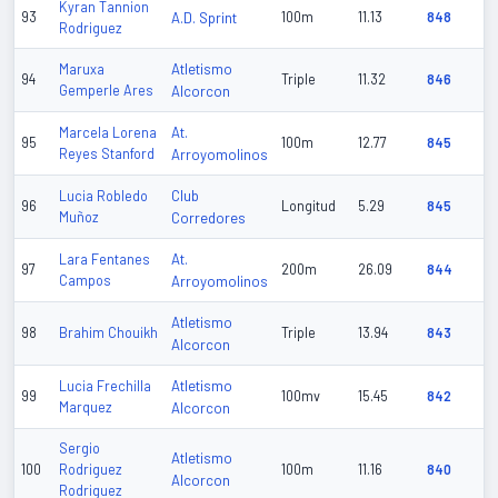
Kyran Tannion
93
A.D. Sprint
100m
11.13
848
Rodriguez
Atletismo
Maruxa
94
Triple
11.32
846
Gemperle Ares
Alcorcon
At.
Marcela Lorena
95
100m
12.77
845
Reyes Stanford
Arroyomolinos
Club
Lucia Robledo
96
Longitud
5.29
845
Muñoz
Corredores
At.
Lara Fentanes
97
200m
26.09
844
Campos
Arroyomolinos
Atletismo
98
Brahim Chouikh
Triple
13.94
843
Alcorcon
Atletismo
Lucia Frechilla
99
100mv
15.45
842
Marquez
Alcorcon
Sergio
Atletismo
100
Rodriguez
100m
11.16
840
Alcorcon
Rodriguez