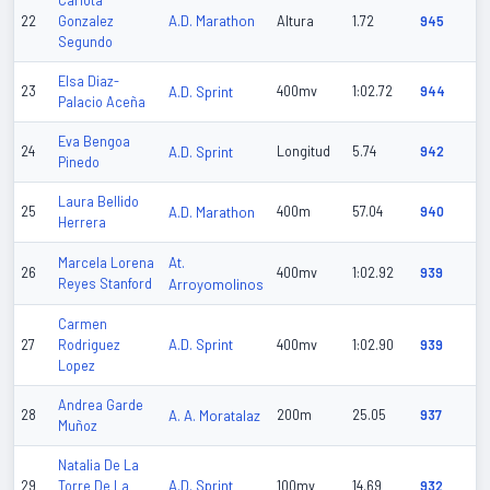
Carlota
A.D. Marathon
22
Gonzalez
Altura
1.72
945
Segundo
Elsa Diaz-
23
A.D. Sprint
400mv
1:02.72
944
Palacio Aceña
Eva Bengoa
24
A.D. Sprint
Longitud
5.74
942
Pinedo
Laura Bellido
25
A.D. Marathon
400m
57.04
940
Herrera
At.
Marcela Lorena
26
400mv
1:02.92
939
Reyes Stanford
Arroyomolinos
Carmen
A.D. Sprint
27
Rodriguez
400mv
1:02.90
939
Lopez
Andrea Garde
28
A. A. Moratalaz
200m
25.05
937
Muñoz
Natalia De La
A.D. Sprint
29
Torre De La
100mv
14.69
932