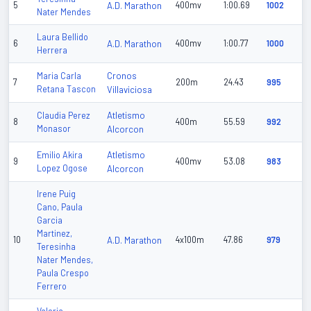
5
A.D. Marathon
400mv
1:00.69
1002
Nater Mendes
Laura Bellido
6
A.D. Marathon
400mv
1:00.77
1000
Herrera
Cronos
Maria Carla
7
200m
24.43
995
Retana Tascon
Villaviciosa
Atletismo
Claudia Perez
8
400m
55.59
992
Monasor
Alcorcon
Atletismo
Emilio Akira
9
400mv
53.08
983
Lopez Ogose
Alcorcon
Irene Puig
Cano, Paula
Garcia
Martinez,
10
A.D. Marathon
4x100m
47.86
979
Teresinha
Nater Mendes,
Paula Crespo
Ferrero