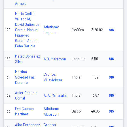
Armele
Mario Cedillo
Valladolid,
David Gutierrez
Atletismo
129
Garcia, Manuel
4x400m
3:26.92
816
Leganes
Figuereo
Garcia, Andoni
Peña Barjola
Mateo Gonzalez
130
A.D. Marathon
Longitud
6.50
816
Silva
Martina
Cronos
131
Soledad Paz
Triple
11.02
816
Villaviciosa
Duronto
Asier Requejo
132
A. A. Moratalaz
Triple
13.67
815
Corral
Atletismo
Eva Cuenca
133
Disco
46.03
815
Martinez
Alcorcon
Cronos
Alba Fernandez