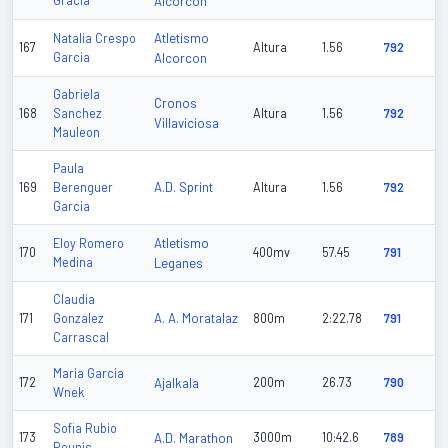
Gracia
Alcorcon
Atletismo
Natalia Crespo
167
Altura
1.56
792
Garcia
Alcorcon
Gabriela
Cronos
168
Sanchez
Altura
1.56
792
Villaviciosa
Mauleon
Paula
A.D. Sprint
169
Berenguer
Altura
1.56
792
Garcia
Atletismo
Eloy Romero
170
400mv
57.45
791
Medina
Leganes
Claudia
A. A. Moratalaz
171
Gonzalez
800m
2:22.78
791
Carrascal
Maria Garcia
172
Ajalkala
200m
26.73
790
Wnek
Sofia Rubio
173
A.D. Marathon
3000m
10:42.6
789
Reunis