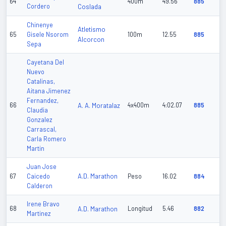
64
400m
49.56
885
Cordero
Coslada
Chinenye
Atletismo
65
Gisele Nsorom
100m
12.55
885
Alcorcon
Sepa
Cayetana Del
Nuevo
Catalinas,
Aitana Jimenez
Fernandez,
66
A. A. Moratalaz
4x400m
4:02.07
885
Claudia
Gonzalez
Carrascal,
Carla Romero
Martin
Juan Jose
A.D. Marathon
67
Caicedo
Peso
16.02
884
Calderon
Irene Bravo
68
A.D. Marathon
Longitud
5.46
882
Martinez