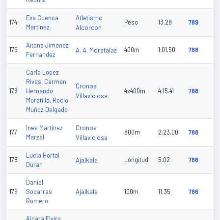
Atletismo
Eva Cuenca
174
Peso
13.28
789
Martinez
Alcorcon
Aitana Jimenez
175
A. A. Moratalaz
400m
1:01.50
788
Fernandez
Carla Lopez
Rivas, Carmen
Cronos
176
Hernando
4x400m
4:15.41
788
Villaviciosa
Moratilla, Rocio
Muñoz Delgado
Cronos
Ines Martinez
177
800m
2:23.00
788
Marzal
Villaviciosa
Lucia Hortal
178
Ajalkala
Longitud
5.02
788
Duran
Daniel
Ajalkala
179
Socarras
100m
11.35
786
Romero
Ainara Elvira