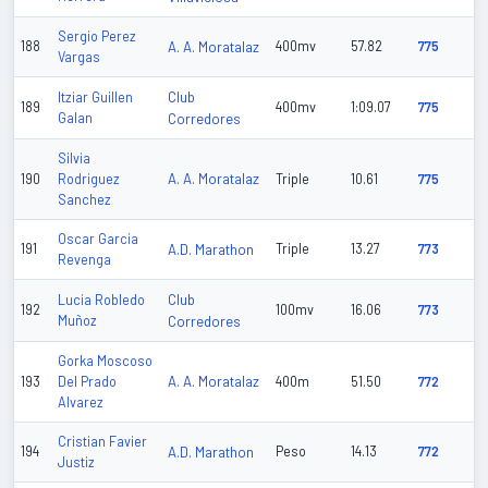
Sergio Perez
188
A. A. Moratalaz
400mv
57.82
775
Vargas
Club
Itziar Guillen
189
400mv
1:09.07
775
Galan
Corredores
Silvia
A. A. Moratalaz
190
Rodriguez
Triple
10.61
775
Sanchez
Oscar Garcia
191
A.D. Marathon
Triple
13.27
773
Revenga
Club
Lucia Robledo
192
100mv
16.06
773
Muñoz
Corredores
Gorka Moscoso
A. A. Moratalaz
193
Del Prado
400m
51.50
772
Alvarez
Cristian Favier
194
A.D. Marathon
Peso
14.13
772
Justiz