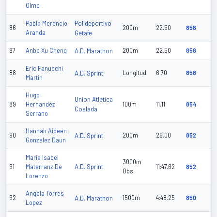
Olmo
Polideportivo
Pablo Merencio
86
200m
22.50
858
Aranda
Getafe
87
Anbo Xu Cheng
A.D. Marathon
200m
22.50
858
Eric Fanucchi
88
A.D. Sprint
Longitud
6.70
858
Martin
Hugo
Union Atletica
89
Hernandez
100m
11.11
854
Coslada
Serrano
Hannah Aideen
90
A.D. Sprint
200m
26.00
852
Gonzalez Daun
Maria Isabel
3000m
A.D. Sprint
91
Matarranz De
11:47.62
852
Obs
Lorenzo
Angela Torres
92
A.D. Marathon
1500m
4:48.25
850
Lopez