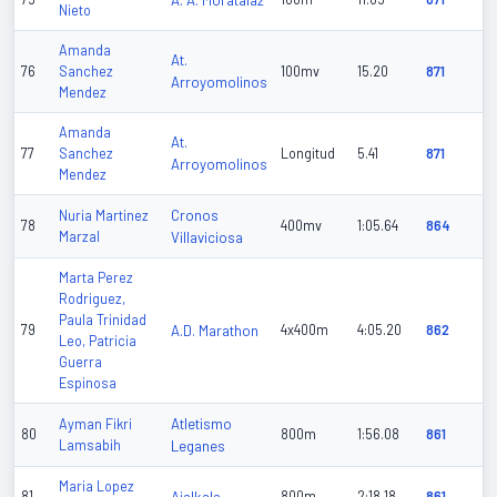
A. A. Moratalaz
Nieto
Amanda
At.
76
Sanchez
100mv
15.20
871
Arroyomolinos
Mendez
Amanda
At.
77
Sanchez
Longitud
5.41
871
Arroyomolinos
Mendez
Cronos
Nuria Martinez
78
400mv
1:05.64
864
Marzal
Villaviciosa
Marta Perez
Rodriguez,
Paula Trinidad
79
A.D. Marathon
4x400m
4:05.20
862
Leo, Patricia
Guerra
Espinosa
Atletismo
Ayman Fikri
80
800m
1:56.08
861
Lamsabih
Leganes
Maria Lopez
81
800m
2:18.18
861