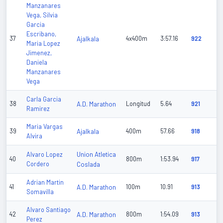
Manzanares
Vega, Silvia
Garcia
Escribano,
37
Ajalkala
4x400m
3:57.16
922
Maria Lopez
Jimenez,
Daniela
Manzanares
Vega
Carla Garcia
38
A.D. Marathon
Longitud
5.64
921
Ramirez
Maria Vargas
39
Ajalkala
400m
57.66
918
Alvira
Union Atletica
Alvaro Lopez
40
800m
1:53.94
917
Cordero
Coslada
Adrian Martin
41
A.D. Marathon
100m
10.91
913
Somavilla
Alvaro Santiago
42
A.D. Marathon
800m
1:54.09
913
Perez