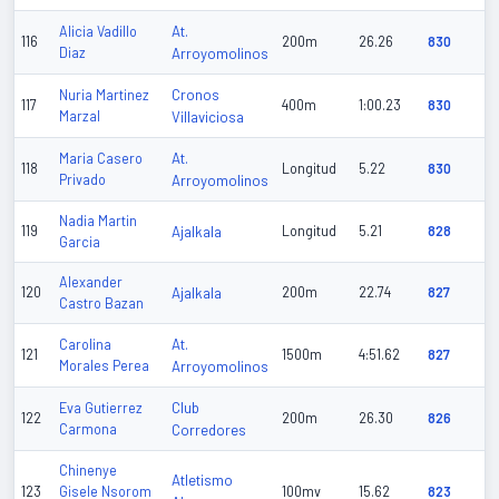
At.
Alicia Vadillo
116
200m
26.26
830
Diaz
Arroyomolinos
Cronos
Nuria Martinez
117
400m
1:00.23
830
Marzal
Villaviciosa
At.
Maria Casero
118
Longitud
5.22
830
Privado
Arroyomolinos
Nadia Martin
119
Ajalkala
Longitud
5.21
828
Garcia
Alexander
120
Ajalkala
200m
22.74
827
Castro Bazan
At.
Carolina
121
1500m
4:51.62
827
Morales Perea
Arroyomolinos
Club
Eva Gutierrez
122
200m
26.30
826
Carmona
Corredores
Chinenye
Atletismo
123
Gisele Nsorom
100mv
15.62
823