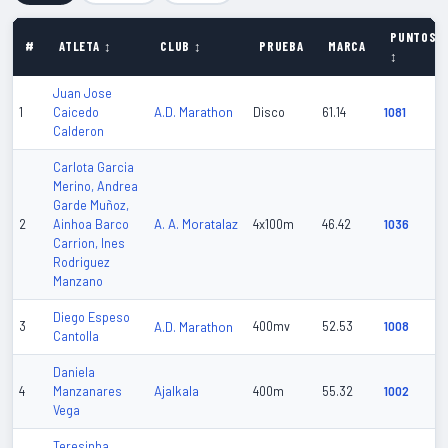
PUNTOS
#
ATLETA ↕
CLUB ↕
PRUEBA
MARCA
↕
Juan Jose
A.D. Marathon
1
Caicedo
Disco
61.14
1081
Calderon
Carlota Garcia
Merino, Andrea
Garde Muñoz,
A. A. Moratalaz
2
Ainhoa Barco
4x100m
46.42
1036
Carrion, Ines
Rodriguez
Manzano
Diego Espeso
3
A.D. Marathon
400mv
52.53
1008
Cantolla
Daniela
Ajalkala
4
Manzanares
400m
55.32
1002
Vega
Teresinha