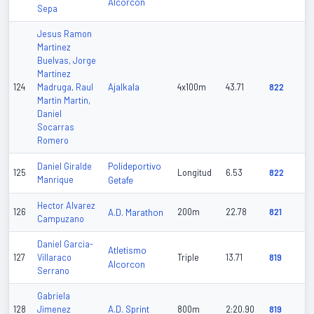
Alcorcon
Sepa
Jesus Ramon
Martinez
Buelvas, Jorge
Martinez
Ajalkala
124
Madruga, Raul
4x100m
43.71
822
Martin Martin,
Daniel
Socarras
Romero
Polideportivo
Daniel Giralde
125
Longitud
6.53
822
Manrique
Getafe
Hector Alvarez
126
A.D. Marathon
200m
22.78
821
Campuzano
Daniel Garcia-
Atletismo
127
Villaraco
Triple
13.71
819
Alcorcon
Serrano
Gabriela
A.D. Sprint
128
Jimenez
800m
2:20.90
819