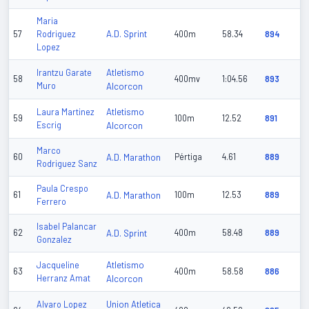
Maria
A.D. Sprint
57
Rodriguez
400m
58.34
894
Lopez
Atletismo
Irantzu Garate
58
400mv
1:04.56
893
Muro
Alcorcon
Atletismo
Laura Martinez
59
100m
12.52
891
Escrig
Alcorcon
Marco
60
A.D. Marathon
Pértiga
4.61
889
Rodriguez Sanz
Paula Crespo
61
A.D. Marathon
100m
12.53
889
Ferrero
Isabel Palancar
62
A.D. Sprint
400m
58.48
889
Gonzalez
Atletismo
Jacqueline
63
400m
58.58
886
Herranz Amat
Alcorcon
Union Atletica
Alvaro Lopez