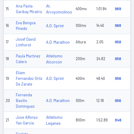
At.
Ana Paola
15
400mv
1:01.84
969
Garibay Miralrio
Arroyomolinos
Eva Bengoa
16
A.D. Sprint
100mv
14.40
968
Pinedo
Josef David
17
A.D. Marathon
Altura
2.05
958
Linthorst
Atletismo
Paula Martinez
18
200m
24.82
958
Calero
Alcorcon
Eliam
A.D. Sprint
19
Fernandez Ortiz
400m
48.40
956
De Zarate
Fernanda
A.D. Marathon
20
Basilio
100m
12.18
956
Dominguez
Atletismo
Jose Alfonso
21
800m
1:52.89
946
Yao Garcia
Leganes