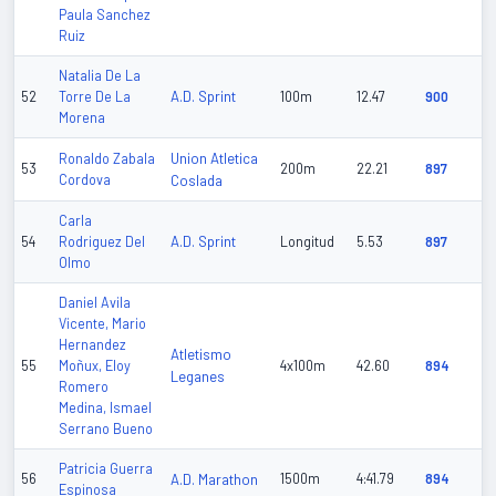
Paula Sanchez
Ruiz
Natalia De La
A.D. Sprint
52
Torre De La
100m
12.47
900
Morena
Union Atletica
Ronaldo Zabala
53
200m
22.21
897
Cordova
Coslada
Carla
A.D. Sprint
54
Rodriguez Del
Longitud
5.53
897
Olmo
Daniel Avila
Vicente, Mario
Hernandez
Atletismo
55
Moñux, Eloy
4x100m
42.60
894
Leganes
Romero
Medina, Ismael
Serrano Bueno
Patricia Guerra
56
A.D. Marathon
1500m
4:41.79
894
Espinosa