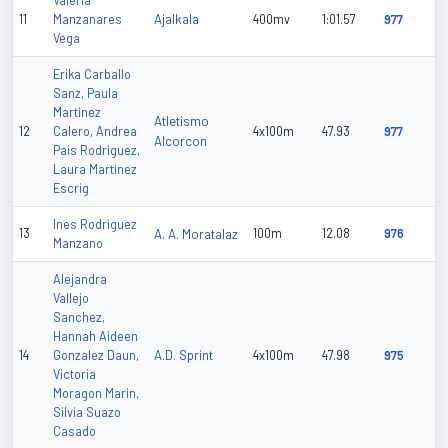
Valeria
Ajalkala
11
Manzanares
400mv
1:01.57
977
Vega
Erika Carballo
Sanz, Paula
Martinez
Atletismo
12
Calero, Andrea
4x100m
47.93
977
Alcorcon
Pais Rodriguez,
Laura Martinez
Escrig
Ines Rodriguez
13
A. A. Moratalaz
100m
12.08
976
Manzano
Alejandra
Vallejo
Sanchez,
Hannah Aideen
A.D. Sprint
14
Gonzalez Daun,
4x100m
47.98
975
Victoria
Moragon Marin,
Silvia Suazo
Casado