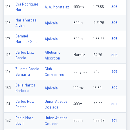
Eva Rodriguez
145
A. A. Moratalaz
400mv
1:07.85
806
Martin
Maria Vargas
146
Ajalkala
800m
2:21.76
806
Alvira
Samuel
147
Ajalkala
800m
1:58.23
805
Martinez Salas
Atletismo
Carlos Diaz
148
Martillo
54.29
805
Garcia
Alcorcon
Club
Zulema Garcia
149
Longitud
5.10
805
Gamarra
Corredores
Celia Martos
150
Ajalkala
100mv
15.80
802
Barbero
Union Atletica
Carlos Ruiz
151
400m
50.99
801
Pastor
Coslada
Union Atletica
Pablo Moro
152
800m
1:58.39
801
Devin
Coslada