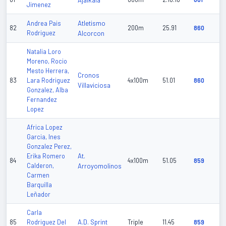
Ajalkala
Jimenez
Atletismo
Andrea Pais
82
200m
25.91
860
Rodriguez
Alcorcon
Natalia Loro
Moreno, Rocio
Mesto Herrera,
Cronos
83
Lara Rodriguez
4x100m
51.01
860
Villaviciosa
Gonzalez, Alba
Fernandez
Lopez
Africa Lopez
Garcia, Ines
Gonzalez Perez,
At.
Erika Romero
84
4x100m
51.05
859
Calderon,
Arroyomolinos
Carmen
Barquilla
Leñador
Carla
A.D. Sprint
85
Rodriguez Del
Triple
11.45
859