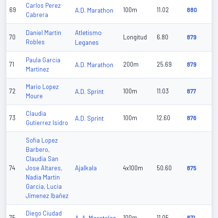
Carlos Perez
69
A.D. Marathon
100m
11.02
880
Cabrera
Atletismo
Daniel Martin
70
Longitud
6.80
879
Robles
Leganes
Paula Garcia
71
A.D. Marathon
200m
25.69
879
Martinez
Mario Lopez
72
A.D. Sprint
100m
11.03
877
Moure
Claudia
73
A.D. Sprint
100m
12.60
876
Gutierrez Isidro
Sofia Lopez
Barbero,
Claudia San
Ajalkala
74
Jose Altares,
4x100m
50.60
875
Nadia Martin
Garcia, Lucia
Jimenez Ibañez
Diego Ciudad
75
100m
11.05
871