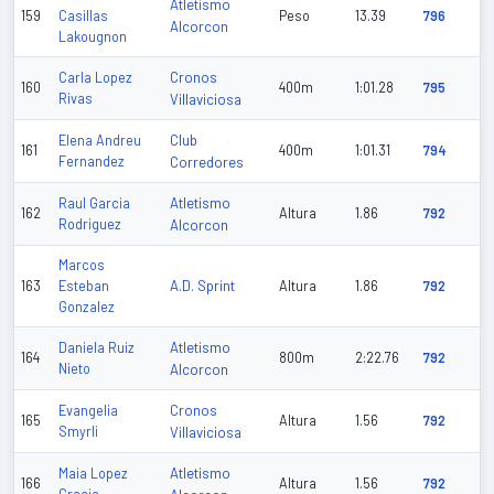
Atletismo
159
Casillas
Peso
13.39
796
Alcorcon
Lakougnon
Cronos
Carla Lopez
160
400m
1:01.28
795
Rivas
Villaviciosa
Club
Elena Andreu
161
400m
1:01.31
794
Fernandez
Corredores
Atletismo
Raul Garcia
162
Altura
1.86
792
Rodriguez
Alcorcon
Marcos
A.D. Sprint
163
Esteban
Altura
1.86
792
Gonzalez
Atletismo
Daniela Ruiz
164
800m
2:22.76
792
Nieto
Alcorcon
Cronos
Evangelia
165
Altura
1.56
792
Smyrli
Villaviciosa
Atletismo
Maia Lopez
166
Altura
1.56
792