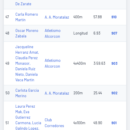
De Zarate
Carla Romero
47
A. A. Moratalaz
400m
57.88
910
Martin
Atletismo
Oscar Moreno
48
Longitud
6.93
907
Zabala
Alcorcon
Jacqueline
Herranz Amat,
Claudia Perez
Atletismo
49
Monasor,
4x400m
3:59.63
903
Alcorcon
Daniela Ruiz
Nieto, Daniela
Vaca Martin
Carlota Garcia
50
A. A. Moratalaz
200m
25.44
902
Merino
Laura Perez
Mak, Eva
Gutierrez
Club
51
Carmona, Lucia
4x100m
49.90
901
Corredores
Galindo Lopez,