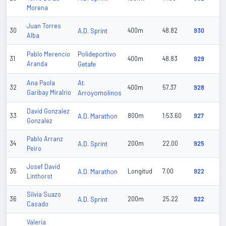
Morena
Juan Torres
30
A.D. Sprint
400m
48.82
930
Alba
Polideportivo
Pablo Merencio
31
400m
48.83
929
Aranda
Getafe
At.
Ana Paola
32
400m
57.37
928
Garibay Miralrio
Arroyomolinos
David Gonzalez
33
A.D. Marathon
800m
1:53.60
927
Gonzalez
Pablo Arranz
34
A.D. Sprint
200m
22.00
925
Peiro
Josef David
35
A.D. Marathon
Longitud
7.00
922
Linthorst
Silvia Suazo
36
A.D. Sprint
200m
25.22
922
Casado
Valeria