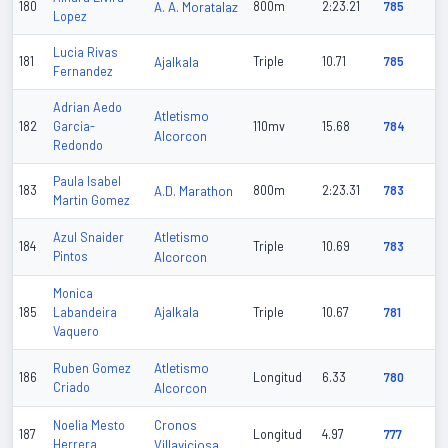
180
A. A. Moratalaz
800m
2:23.21
785
Lopez
Lucia Rivas
181
Ajalkala
Triple
10.71
785
Fernandez
Adrian Aedo
Atletismo
182
Garcia-
110mv
15.68
784
Alcorcon
Redondo
Paula Isabel
183
A.D. Marathon
800m
2:23.31
783
Martin Gomez
Atletismo
Azul Snaider
184
Triple
10.69
783
Pintos
Alcorcon
Monica
Ajalkala
185
Labandeira
Triple
10.67
781
Vaquero
Atletismo
Ruben Gomez
186
Longitud
6.33
780
Criado
Alcorcon
Cronos
Noelia Mesto
187
Longitud
4.97
777
Herrera
Villaviciosa