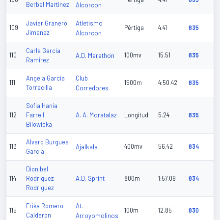
Berbel Martinez
Alcorcon
Atletismo
Javier Granero
109
Pértiga
4.41
835
Jimenez
Alcorcon
Carla Garcia
110
A.D. Marathon
100mv
15.51
835
Ramirez
Club
Angela Garcia
111
1500m
4:50.42
835
Torrecilla
Corredores
Sofia Hania
A. A. Moratalaz
112
Farrell
Longitud
5.24
835
Bilowicka
Alvaro Burgues
113
Ajalkala
400mv
56.42
834
Garcia
Dionibel
A.D. Sprint
114
Rodriguez
800m
1:57.09
834
Rodriguez
At.
Erika Romero
115
100m
12.85
830
Calderon
Arroyomolinos