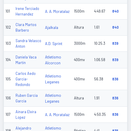
Irene Terciado
101
A. A. Moratalaz
1500m
4:49.67
840
Hernandez
Clara Martos
102
Ajalkala
Altura
1.61
840
Barbero
Sandra Velasco
103
A.D. Sprint
3000m
10:25.3
839
Anton
Atletismo
Daniela Vaca
104
400mv
1:06.58
839
Martin
Alcorcon
Carlos Aedo
Atletismo
105
Garcia-
400mv
56.38
836
Leganes
Redondo
Atletismo
Ruben Garcia
106
Altura
1.91
836
Garcia
Leganes
Ainara Elvira
107
A. A. Moratalaz
1500m
4:50.35
836
Lopez
Atletismo
Alejandro
108
Pértiga
4.41
835