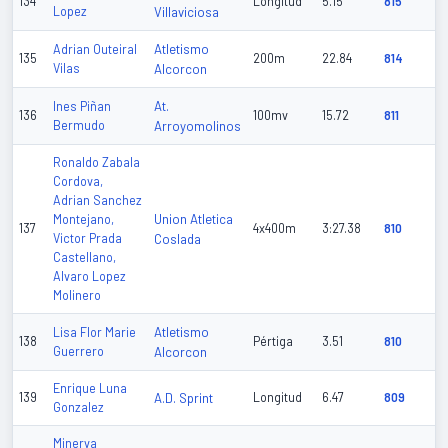
134
Longitud
5.15
815
Lopez
Villaviciosa
Atletismo
Adrian Outeiral
135
200m
22.84
814
Vilas
Alcorcon
At.
Ines Piñan
136
100mv
15.72
811
Bermudo
Arroyomolinos
Ronaldo Zabala
Cordova,
Adrian Sanchez
Union Atletica
Montejano,
137
4x400m
3:27.38
810
Victor Prada
Coslada
Castellano,
Alvaro Lopez
Molinero
Atletismo
Lisa Flor Marie
138
Pértiga
3.51
810
Guerrero
Alcorcon
Enrique Luna
139
A.D. Sprint
Longitud
6.47
809
Gonzalez
Minerva