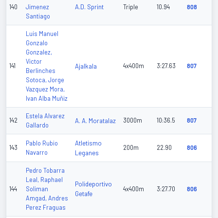
A.D. Sprint
140
Jimenez
Triple
10.94
808
Santiago
Luis Manuel
Gonzalo
Gonzalez,
Victor
141
Ajalkala
4x400m
3:27.63
807
Berlinches
Sotoca, Jorge
Vazquez Mora,
Ivan Alba Muñiz
Estela Alvarez
142
A. A. Moratalaz
3000m
10:36.5
807
Gallardo
Atletismo
Pablo Rubio
143
200m
22.90
806
Navarro
Leganes
Pedro Tobarra
Leal, Raphael
Polideportivo
144
Soliman
4x400m
3:27.70
806
Getafe
Amgad, Andres
Perez Fraguas