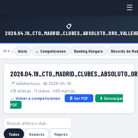
☰
📋
2026.04.19_CTO_MADRID_CLUBES_ABSOLUTO_ORO_VALLEH
Inicio
← Competiciones
Ranking Húngaro
Récords de Mad
IR A →
2026.04.19_CTO_MADRID_CLUBES_ABSOLUTO_O
📍 Vallehermoso · 📅 2026-04-19
418 atletas · 11 clubes · 499 marcas
← Volver a competiciones
📄 Ver PDF
⬇ Descargar
PDF
Todos
Hombres
Mujeres