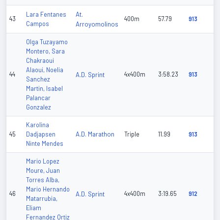
At.
Lara Fentanes
43
400m
57.79
913
Campos
Arroyomolinos
Olga Tuzayamo
Montero, Sara
Chakraoui
Alaoui, Noelia
44
A.D. Sprint
4x400m
3:58.23
913
Sanchez
Martin, Isabel
Palancar
Gonzalez
Karolina
A.D. Marathon
45
Dadjapsen
Triple
11.99
913
Ninte Mendes
Mario Lopez
Moure, Juan
Torres Alba,
Mario Hernando
46
A.D. Sprint
4x400m
3:19.65
912
Matarrubia,
Eliam
Fernandez Ortiz