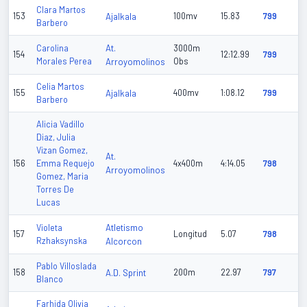
Clara Martos
153
Ajalkala
100mv
15.83
799
Barbero
At.
Carolina
3000m
154
12:12.99
799
Morales Perea
Arroyomolinos
Obs
Celia Martos
155
Ajalkala
400mv
1:08.12
799
Barbero
Alicia Vadillo
Diaz, Julia
Vizan Gomez,
At.
156
Emma Requejo
4x400m
4:14.05
798
Arroyomolinos
Gomez, Maria
Torres De
Lucas
Atletismo
Violeta
157
Longitud
5.07
798
Rzhaksynska
Alcorcon
Pablo Villoslada
158
A.D. Sprint
200m
22.97
797
Blanco
Farhida Olivia