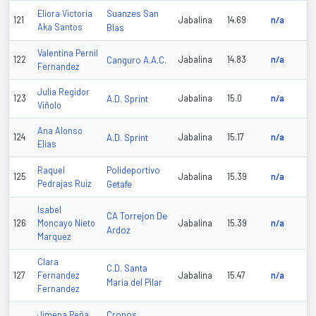
Suanzes San
Eliora Victoria
121
Jabalina
14.69
n/a
Aka Santos
Blas
Valentina Pernil
122
Canguro A.A.C.
Jabalina
14.83
n/a
Fernandez
Julia Regidor
123
A.D. Sprint
Jabalina
15.0
n/a
Viñolo
Ana Alonso
124
A.D. Sprint
Jabalina
15.17
n/a
Elias
Polideportivo
Raquel
125
Jabalina
15.39
n/a
Pedrajas Ruiz
Getafe
Isabel
CA Torrejon De
126
Moncayo Nieto
Jabalina
15.39
n/a
Ardoz
Marquez
Clara
C.D. Santa
127
Fernandez
Jabalina
15.47
n/a
Maria del Pilar
Fernandez
Cronos
Jimena Peña