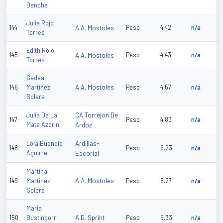
Denche
Julia Rojo
144
A.A. Mostoles
Peso
4.42
n/a
Torres
Edith Rojo
145
A.A. Mostoles
Peso
4.43
n/a
Torres
Gadea
A.A. Mostoles
146
Martinez
Peso
4.57
n/a
Solera
CA Torrejon De
Julia De La
147
Peso
4.83
n/a
Mata Azorin
Ardoz
Ardillas-
Lola Buendia
148
Peso
5.23
n/a
Aguirre
Escorial
Martina
A.A. Mostoles
149
Martinez
Peso
5.27
n/a
Solera
Maria
A.D. Sprint
150
Bustingorri
Peso
5.33
n/a