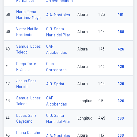
Fernandez
Arroyomolinos
Maria Elena
38
A.A. Mostoles
Altura
1.23
481
Martinez Moya
C.D. Santa
Victor Matilla
39
Altura
1.48
468
Barrientos
Maria del Pilar
CAP
Samuel Lopez
40
Altura
1.43
426
Toledo
Alcobendas
Club
Diego Torre
41
Altura
1.43
426
Brändle
Corredores
Jesus Sanz
42
A.D. Sprint
Altura
1.43
426
Morcillo
CAP
Samuel Lopez
43
Longitud
4.6
420
Toledo
Alcobendas
C.D. Santa
Lucas Sanz
44
Longitud
4.49
398
Cayetano
Maria del Pilar
Diana Denche
45
A.A. Mostoles
Altura
1.13
388