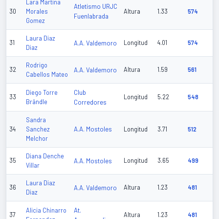
Lara Martina
Atletismo URJC
30
Morales
Altura
1.33
574
Fuenlabrada
Gomez
Laura Diaz
31
A.A. Valdemoro
Longitud
4.01
574
Diaz
Rodrigo
32
A.A. Valdemoro
Altura
1.59
561
Cabellos Mateo
Club
Diego Torre
33
Longitud
5.22
548
Brändle
Corredores
Sandra
A.A. Mostoles
34
Sanchez
Longitud
3.71
512
Melchor
Diana Denche
35
A.A. Mostoles
Longitud
3.65
499
Villar
Laura Diaz
36
A.A. Valdemoro
Altura
1.23
481
Diaz
At.
Alicia Chinarro
37
Altura
1.23
481