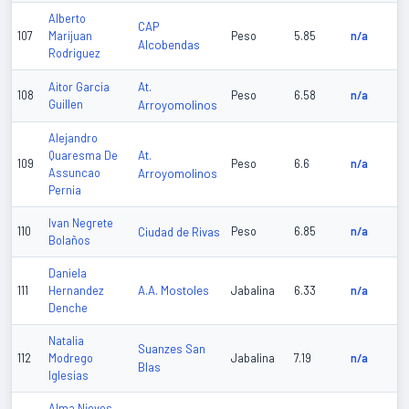
Alberto
CAP
107
Marijuan
Peso
5.85
n/a
Alcobendas
Rodriguez
At.
Aitor Garcia
108
Peso
6.58
n/a
Guillen
Arroyomolinos
Alejandro
At.
Quaresma De
109
Peso
6.6
n/a
Assuncao
Arroyomolinos
Pernia
Ivan Negrete
110
Ciudad de Rivas
Peso
6.85
n/a
Bolaños
Daniela
A.A. Mostoles
111
Hernandez
Jabalina
6.33
n/a
Denche
Natalia
Suanzes San
112
Modrego
Jabalina
7.19
n/a
Blas
Iglesias
Alma Nieves