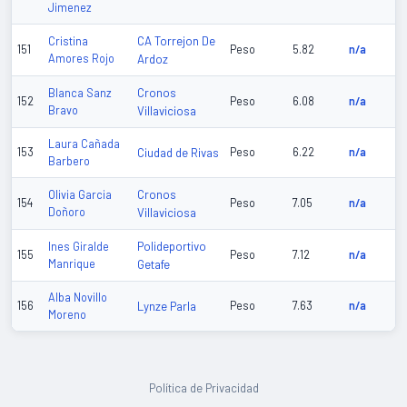
Jimenez
CA Torrejon De
Cristina
151
Peso
5.82
n/a
Amores Rojo
Ardoz
Cronos
Blanca Sanz
152
Peso
6.08
n/a
Bravo
Villaviciosa
Laura Cañada
153
Ciudad de Rivas
Peso
6.22
n/a
Barbero
Cronos
Olivia Garcia
154
Peso
7.05
n/a
Doñoro
Villaviciosa
Polideportivo
Ines Giralde
155
Peso
7.12
n/a
Manrique
Getafe
Alba Novillo
156
Lynze Parla
Peso
7.63
n/a
Moreno
Política de Privacidad