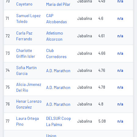
70
Jabalina
4.49
n/a
Cayetano
Maria del Pilar
CAP
Samuel Lopez
71
Jabalina
4.6
n/a
Toledo
Alcobendas
Atletismo
Carla Paz
72
Jabalina
4.61
n/a
Ferrando
Alcorcon
Club
Charlotte
73
Jabalina
4.66
n/a
Griffin Isler
Corredores
Sofia Martin
74
A.D. Marathon
Jabalina
4.76
n/a
Garcia
Alicia Jimenez
75
A.D. Marathon
Jabalina
4.78
n/a
Del Rio
Henar Lorenzo
76
A.D. Marathon
Jabalina
4.8
n/a
Gonzalez
DELSUR Coop
Laura Ortega
77
Jabalina
5.08
n/a
Pino
La Palma
Union