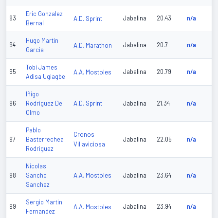
Eric Gonzalez
93
A.D. Sprint
Jabalina
20.43
n/a
Bernal
Hugo Martin
94
A.D. Marathon
Jabalina
20.7
n/a
Garcia
Tobi James
95
A.A. Mostoles
Jabalina
20.79
n/a
Adisa Ugiagbe
Iñigo
A.D. Sprint
96
Rodriguez Del
Jabalina
21.34
n/a
Olmo
Pablo
Cronos
97
Basterrechea
Jabalina
22.05
n/a
Villaviciosa
Rodriguez
Nicolas
A.A. Mostoles
98
Sancho
Jabalina
23.64
n/a
Sanchez
Sergio Martin
99
A.A. Mostoles
Jabalina
23.94
n/a
Fernandez