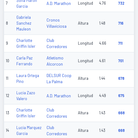
Sofia Martin
7
A.D. Marathon
Longitud
4.76
732
Garcia
Gabriela
Cronos
8
Sanchez
Altura
1.48
716
Villaviciosa
Mauleon
Club
Charlotte
9
Longitud
4.66
711
Griffin Isler
Corredores
Atletismo
Carla Paz
10
Longitud
4.61
701
Ferrando
Alcorcon
DELSUR Coop
Laura Ortega
11
Altura
1.44
678
Pino
La Palma
Lucia Zazo
12
A.D. Marathon
Longitud
4.49
675
Valero
Club
Charlotte
13
Altura
1.43
668
Griffin Isler
Corredores
Club
Lucia Marquez
14
Altura
1.43
668
Garcia
Corredores