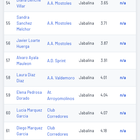
Diana Denche
54
A.A. Mostoles
Jabalina
3.65
n/a
Villar
Sandra
A.A. Mostoles
55
Sanchez
Jabalina
3.71
n/a
Melchor
Javier Loarte
56
A.A. Mostoles
Jabalina
3.87
n/a
Huerga
Alvaro Ayala
57
A.D. Sprint
Jabalina
3.91
n/a
Mauleon
Laura Diaz
58
A.A. Valdemoro
Jabalina
4.01
n/a
Diaz
At.
Elena Pedrosa
59
Jabalina
4.04
n/a
Dorado
Arroyomolinos
Club
Lucia Marquez
60
Jabalina
4.07
n/a
Garcia
Corredores
Club
Diego Marquez
61
Jabalina
4.18
n/a
Garcia
Corredores