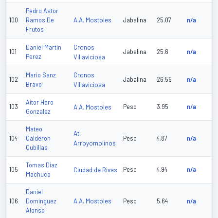
Pedro Astor
A.A. Mostoles
100
Ramos De
Jabalina
25.07
n/a
Frutos
Cronos
Daniel Martin
101
Jabalina
25.6
n/a
Perez
Villaviciosa
Cronos
Mario Sanz
102
Jabalina
26.56
n/a
Bravo
Villaviciosa
Aitor Haro
103
A.A. Mostoles
Peso
3.95
n/a
Gonzalez
Mateo
At.
104
Calderon
Peso
4.87
n/a
Arroyomolinos
Cubillas
Tomas Diaz
105
Ciudad de Rivas
Peso
4.94
n/a
Machuca
Daniel
A.A. Mostoles
106
Dominguez
Peso
5.64
n/a
Alonso