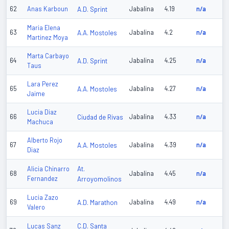
62
Anas Karboun
A.D. Sprint
Jabalina
4.19
n/a
Maria Elena
63
A.A. Mostoles
Jabalina
4.2
n/a
Martinez Moya
Marta Carbayo
64
A.D. Sprint
Jabalina
4.25
n/a
Taus
Lara Perez
65
A.A. Mostoles
Jabalina
4.27
n/a
Jaime
Lucia Diaz
66
Ciudad de Rivas
Jabalina
4.33
n/a
Machuca
Alberto Rojo
67
A.A. Mostoles
Jabalina
4.39
n/a
Diaz
At.
Alicia Chinarro
68
Jabalina
4.45
n/a
Fernandez
Arroyomolinos
Lucia Zazo
69
A.D. Marathon
Jabalina
4.49
n/a
Valero
C.D. Santa
Lucas Sanz