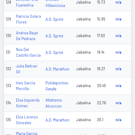
128
Jabalina
15.73
n/a
Fuentefria
Villaviciosa
Patricia Solera
129
A.D. Sprint
Jabalina
15.95
n/a
Flores
Andrea Bejar
130
A.D. Sprint
Jabalina
17.93
n/a
De Pedraza
Noa Del
131
A.D. Sprint
Jabalina
19.14
n/a
Castillo Garcia
Julia Beltran
132
A.D. Marathon
Jabalina
19.27
n/a
Gil
Polideportivo
Ines Garcia
133
Jabalina
20.45
n/a
Morcillo
Getafe
Atletismo
Elsa Izquierdo
134
Jabalina
22.76
n/a
Gomez
Alcorcon
Elsa Lorenzo
135
A.D. Marathon
Jabalina
26.1
n/a
Gonzalez
Maria Garcia