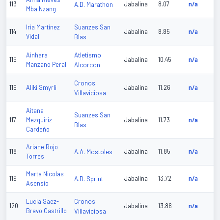
113
A.D. Marathon
Jabalina
8.07
n/a
Mba Nzang
Suanzes San
Iria Martinez
114
Jabalina
8.85
n/a
Vidal
Blas
Atletismo
Ainhara
115
Jabalina
10.45
n/a
Manzano Peral
Alcorcon
Cronos
116
Aliki Smyrli
Jabalina
11.26
n/a
Villaviciosa
Aitana
Suanzes San
117
Mezquiriz
Jabalina
11.73
n/a
Blas
Cardeño
Ariane Rojo
118
A.A. Mostoles
Jabalina
11.85
n/a
Torres
Marta Nicolas
119
A.D. Sprint
Jabalina
13.72
n/a
Asensio
Cronos
Lucia Saez-
120
Jabalina
13.86
n/a
Bravo Castrillo
Villaviciosa