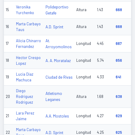
Polideportivo
Veronika
15
Altura
1.43
668
Yurchenko
Getafe
Marta Carbayo
16
A.D. Sprint
Altura
1.43
668
Taus
At.
Alicia Chinarro
17
Longitud
4.45
667
Fernandez
Arroyomolinos
Hector Crespo
18
A. A. Moratalaz
Longitud
5.74
656
Lopez
Lucia Diaz
19
Ciudad de Rivas
Longitud
4.33
641
Machuca
Diego
Atletismo
20
Rodriguez
Altura
1.68
638
Leganes
Rodriguez
Lara Perez
21
A.A. Mostoles
Longitud
4.27
629
Jaime
Marta Carbayo
22
A.D. Sprint
Longitud
4.25
625