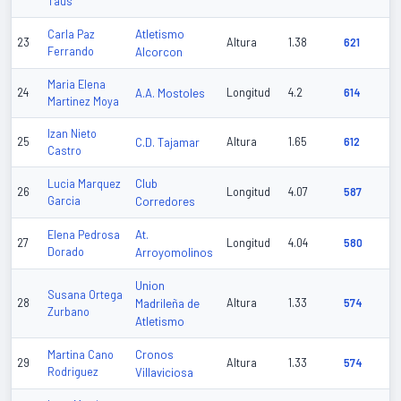
Taus
Atletismo
Carla Paz
23
Altura
1.38
621
Ferrando
Alcorcon
Maria Elena
24
A.A. Mostoles
Longitud
4.2
614
Martinez Moya
Izan Nieto
25
C.D. Tajamar
Altura
1.65
612
Castro
Club
Lucia Marquez
26
Longitud
4.07
587
Garcia
Corredores
At.
Elena Pedrosa
27
Longitud
4.04
580
Dorado
Arroyomolinos
Union
Susana Ortega
28
Madrileña de
Altura
1.33
574
Zurbano
Atletismo
Cronos
Martina Cano
29
Altura
1.33
574
Rodriguez
Villaviciosa