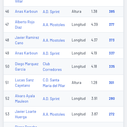
Villar
46
Anas Karboun
A.D. Sprint
Altura
1.38
385
Alberto Rojo
47
A.A. Mostoles
Longitud
4.39
377
Diaz
Javier Ramirez
48
A.A. Mostoles
Longitud
4.37
373
Cano
49
Anas Karboun
A.D. Sprint
Longitud
4.19
337
Club
Diego Marquez
50
Longitud
4.18
335
Garcia
Corredores
C.D. Santa
Lucas Sanz
51
Altura
1.28
301
Cayetano
Maria del Pilar
Alvaro Ayala
52
A.D. Sprint
Longitud
3.91
280
Mauleon
Javier Loarte
53
A.A. Mostoles
Longitud
3.87
272
Huerga