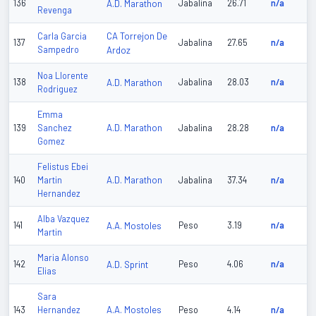
136
A.D. Marathon
Jabalina
26.71
n/a
Revenga
CA Torrejon De
Carla Garcia
137
Jabalina
27.65
n/a
Sampedro
Ardoz
Noa Llorente
138
A.D. Marathon
Jabalina
28.03
n/a
Rodriguez
Emma
A.D. Marathon
139
Sanchez
Jabalina
28.28
n/a
Gomez
Felistus Ebei
A.D. Marathon
140
Martin
Jabalina
37.34
n/a
Hernandez
Alba Vazquez
141
A.A. Mostoles
Peso
3.19
n/a
Martin
Maria Alonso
142
A.D. Sprint
Peso
4.06
n/a
Elias
Sara
A.A. Mostoles
143
Hernandez
Peso
4.14
n/a