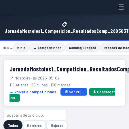
☰
📋
JornadaMostoles1_Competicion_ResultadosComp_260503T
Inicio
← Competiciones
Ranking Húngaro
Récords de Mad
IR A →
JornadaMostoles1_Competicion_ResultadosCo
📍 Móstoles · 📅 2026-05-02
115 atletas · 25 clubes · 156 marcas
← Volver a competiciones
📄 Ver PDF
⬇ Descargar
PDF
Todos
Hombres
Mujeres