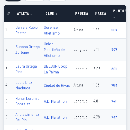
PUNTOS
#
ATLETA ↕
CLUB ↕
PRUEBA
MARCA
↕
Ourense
Daniela Rubio
1
Altura
1.68
907
Pastor
Atletismo
Union
Susana Ortega
2
Madrileña de
Longitud
5.11
807
Zurbano
Atletismo
DELSUR Coop
Laura Ortega
3
Longitud
5.08
801
Pino
La Palma
Lucia Diaz
4
Ciudad de Rivas
Altura
1.53
763
Machuca
Henar Lorenzo
5
A.D. Marathon
Longitud
4.8
741
Gonzalez
Alicia Jimenez
6
A.D. Marathon
Longitud
4.78
737
Del Rio