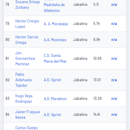
Susana Ortega
78
Madrileña de
Jabalina
5.11
n/a
Zurbano
Atletismo
Hector Crespo
79
A. A. Moratalaz
Jabalina
5.74
n/a
Lopez
Hector Garcia
80
A.A. Mostoles
Jabalina
6.94
n/a
Ortega
Jon
C.D. Santa
81
Goicoechea
Jabalina
10.09
n/a
Maria del Pilar
Martinez
Pablo
A.D. Sprint
82
Aldehuela
Jabalina
13.01
n/a
Tejedor
Hugo Vega
83
A.D. Marathon
Jabalina
13.29
n/a
Rodriguez
Javier Fraguas
84
A.D. Sprint
Jabalina
14.41
n/a
Navea
Carlos Queipo