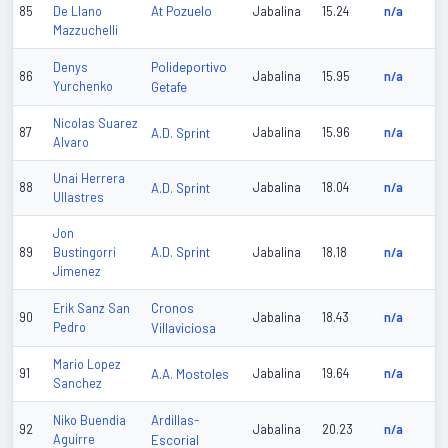
At Pozuelo
85
De Llano
Jabalina
15.24
n/a
Mazzuchelli
Polideportivo
Denys
86
Jabalina
15.95
n/a
Yurchenko
Getafe
Nicolas Suarez
87
A.D. Sprint
Jabalina
15.96
n/a
Alvaro
Unai Herrera
88
A.D. Sprint
Jabalina
18.04
n/a
Ullastres
Jon
A.D. Sprint
89
Bustingorri
Jabalina
18.18
n/a
Jimenez
Cronos
Erik Sanz San
90
Jabalina
18.43
n/a
Pedro
Villaviciosa
Mario Lopez
91
A.A. Mostoles
Jabalina
19.64
n/a
Sanchez
Ardillas-
Niko Buendia
92
Jabalina
20.23
n/a
Aguirre
Escorial