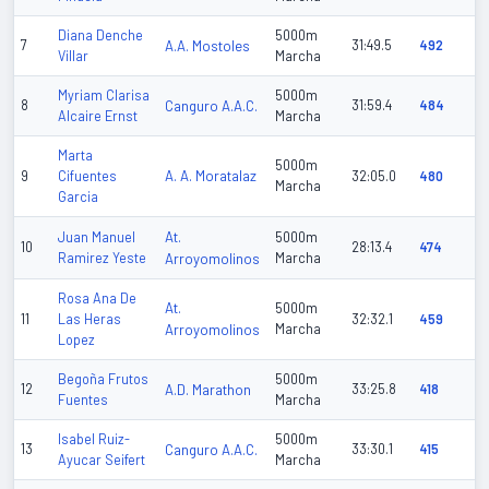
Diana Denche
5000m
7
A.A. Mostoles
31:49.5
492
Villar
Marcha
Myriam Clarisa
5000m
8
Canguro A.A.C.
31:59.4
484
Alcaire Ernst
Marcha
Marta
5000m
A. A. Moratalaz
9
Cifuentes
32:05.0
480
Marcha
Garcia
At.
Juan Manuel
5000m
10
28:13.4
474
Ramirez Yeste
Arroyomolinos
Marcha
Rosa Ana De
At.
5000m
11
Las Heras
32:32.1
459
Arroyomolinos
Marcha
Lopez
Begoña Frutos
5000m
12
A.D. Marathon
33:25.8
418
Fuentes
Marcha
Isabel Ruiz-
5000m
13
Canguro A.A.C.
33:30.1
415
Ayucar Seifert
Marcha