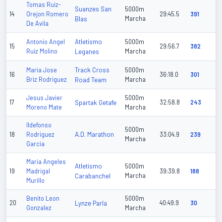
Tomas Ruiz-
Suanzes San
5000m
14
Orejon Romero
29:45.5
391
Blas
Marcha
De Avila
Atletismo
Antonio Angel
5000m
15
29:56.7
382
Ruiz Molino
Leganes
Marcha
Track Cross
Maria Jose
5000m
16
36:18.0
301
Briz Rodriguez
Road Team
Marcha
Jesus Javier
5000m
17
Spartak Getafe
32:58.8
243
Moreno Mate
Marcha
Ildefonso
5000m
A.D. Marathon
18
Rodriguez
33:04.9
239
Marcha
Garcia
Maria Angeles
Atletismo
5000m
19
Madrigal
39:39.8
188
Carabanchel
Marcha
Murillo
Benito Leon
5000m
20
Lynze Parla
40:49.9
30
Gonzalez
Marcha