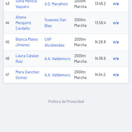
Sofia Mencia
2000m
43
A.D. Marathon
13:49.2
n/a
Vaquero
Marcha
Aitana
Suanzes San
2000m
44
Mezquiriz
13:58.4
n/a
Blas
Marcha
Cardeño
CAP
Blanca Mateo
2000m
45
14:28.8
n/a
Jimenez
Alcobendas
Marcha
Laura Catalan
2000m
46
A.A. Valdemoro
14:38.6
n/a
Ruiz
Marcha
Mara Sanchez
2000m
47
A.A. Valdemoro
14:54.2
n/a
Gomez
Marcha
Política de Privacidad