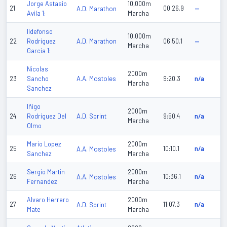
Jorge Astasio
10,000m
21
A.D. Marathon
00:26.9
—
Avila 1:
Marcha
Ildefonso
10,000m
A.D. Marathon
22
Rodriguez
06:50.1
—
Marcha
Garcia 1:
Nicolas
2000m
A.A. Mostoles
23
Sancho
9:20.3
n/a
Marcha
Sanchez
Iñigo
2000m
A.D. Sprint
24
Rodriguez Del
9:50.4
n/a
Marcha
Olmo
Mario Lopez
2000m
25
A.A. Mostoles
10:10.1
n/a
Sanchez
Marcha
Sergio Martin
2000m
26
A.A. Mostoles
10:36.1
n/a
Fernandez
Marcha
Alvaro Herrero
2000m
27
A.D. Sprint
11:07.3
n/a
Mate
Marcha