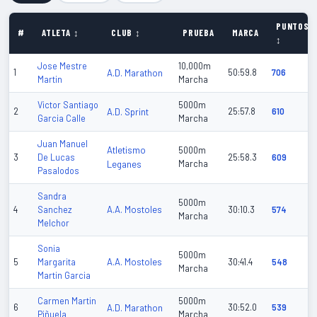
PUNTOS
#
ATLETA ↕
CLUB ↕
PRUEBA
MARCA
↕
Jose Mestre
10,000m
1
A.D. Marathon
50:59.8
706
Martin
Marcha
Victor Santiago
5000m
2
A.D. Sprint
25:57.8
610
Garcia Calle
Marcha
Juan Manuel
Atletismo
5000m
3
De Lucas
25:58.3
609
Leganes
Marcha
Pasalodos
Sandra
5000m
A.A. Mostoles
4
Sanchez
30:10.3
574
Marcha
Melchor
Sonia
5000m
A.A. Mostoles
5
Margarita
30:41.4
548
Marcha
Martin Garcia
Carmen Martin
5000m
6
A.D. Marathon
30:52.0
539
Piñuela
Marcha