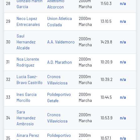
Atletismo
Gonzalo Martin
2000m
28
11:50.3
n/a
Garcia
Alcorcon
Marcha
Union Atletica
Neco Lopez
2000m
29
13:10.5
n/a
Entrecanales
Coslada
Marcha
Saul
2000m
A.A. Valdemoro
30
Hernandez
14:29.8
n/a
Marcha
Alcalde
Noa Llorente
2000m
31
A.D. Marathon
10:20.9
n/a
Rodriguez
Marcha
Cronos
Lucia Saez-
2000m
32
10:39.2
n/a
Bravo Castrillo
Villaviciosa
Marcha
Polideportivo
Ines Garcia
2000m
33
10:44.5
n/a
Morcillo
Getafe
Marcha
Sara
Cronos
2000m
34
Hernandez
10:53.9
n/a
Villaviciosa
Marcha
Ambrosio
Polideportivo
Ainara Perez
2000m
35
10:57.1
n/a