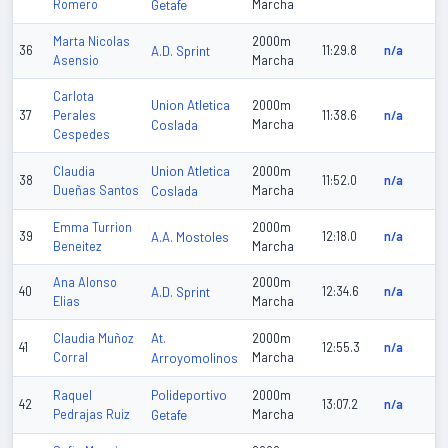
Romero
Getafe
Marcha
Marta Nicolas
2000m
36
A.D. Sprint
11:29.8
n/a
Asensio
Marcha
Carlota
Union Atletica
2000m
37
Perales
11:38.6
n/a
Coslada
Marcha
Cespedes
Union Atletica
Claudia
2000m
38
11:52.0
n/a
Dueñas Santos
Coslada
Marcha
Emma Turrion
2000m
39
A.A. Mostoles
12:18.0
n/a
Beneitez
Marcha
Ana Alonso
2000m
40
A.D. Sprint
12:34.6
n/a
Elias
Marcha
At.
Claudia Muñoz
2000m
41
12:55.3
n/a
Corral
Arroyomolinos
Marcha
Polideportivo
Raquel
2000m
42
13:07.2
n/a
Pedrajas Ruiz
Getafe
Marcha