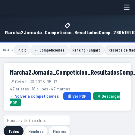
☰
📋
Marcha2Jornada_Competicion_ResultadosComp_260519T1
Inicio
← Competiciones
Ranking Húngaro
Récords de Mad
IR A →
Marcha2Jornada_Competicion_ResultadosComp
📍 Getafe · 📅 2026-05-17
47 atletas · 18 clubes · 47 marcas
← Volver a competiciones
📄 Ver PDF
⬇ Descargar
PDF
Todos
Hombres
Mujeres