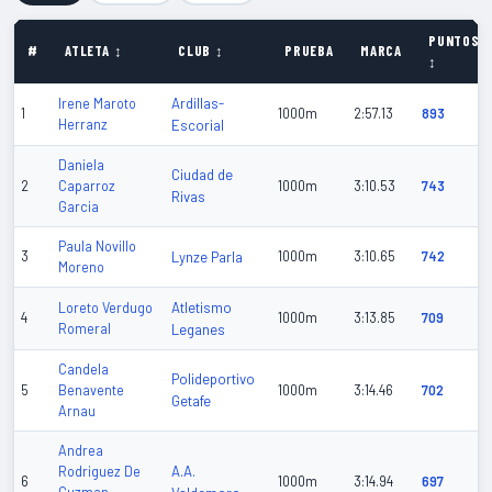
PUNTOS
#
ATLETA ↕
CLUB ↕
PRUEBA
MARCA
↕
Ardillas-
Irene Maroto
1
1000m
2:57.13
893
Herranz
Escorial
Daniela
Ciudad de
2
Caparroz
1000m
3:10.53
743
Rivas
Garcia
Paula Novillo
3
Lynze Parla
1000m
3:10.65
742
Moreno
Atletismo
Loreto Verdugo
4
1000m
3:13.85
709
Romeral
Leganes
Candela
Polideportivo
5
Benavente
1000m
3:14.46
702
Getafe
Arnau
Andrea
A.A.
Rodriguez De
6
1000m
3:14.94
697