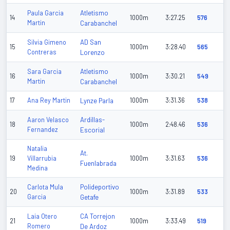
Atletismo
Paula Garcia
14
1000m
3:27.25
576
Martin
Carabanchel
AD San
Silvia Gimeno
15
1000m
3:28.40
565
Contreras
Lorenzo
Atletismo
Sara Garcia
16
1000m
3:30.21
549
Martin
Carabanchel
17
Ana Rey Martin
Lynze Parla
1000m
3:31.36
538
Ardillas-
Aaron Velasco
18
1000m
2:48.46
536
Fernandez
Escorial
Natalia
At.
19
Villarrubia
1000m
3:31.63
536
Fuenlabrada
Medina
Polideportivo
Carlota Mula
20
1000m
3:31.89
533
Garcia
Getafe
CA Torrejon
Laia Otero
21
1000m
3:33.49
519
Romero
De Ardoz