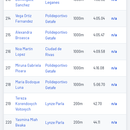
Leganes
Sanchez
Polideportivo
Vega Ortiz
214
1000m
4:05.04
n/a
Fernandez
Getafe
Polideportivo
Alexandra
215
1000m
4:05.47
n/a
Broasca
Getafe
Ciudad de
Noa Martin
216
1000m
4:09.58
n/a
Lopez
Rivas
Polideportivo
Miruna Gabriela
217
1000m
4:16.08
n/a
Pioara
Getafe
Polideportivo
Maria Bodoque
218
1000m
5:06.70
n/a
Luna
Getafe
Tereza
Lynze Parla
219
Korendovych
200m
42.70
n/a
Voitovych
Yasmina Miah
220
Lynze Parla
200m
44.11
n/a
Beaka