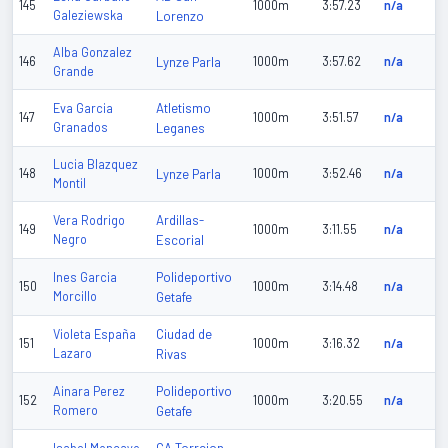
145
1000m
3:57.23
n/a
Galeziewska
Lorenzo
Alba Gonzalez
146
Lynze Parla
1000m
3:57.62
n/a
Grande
Atletismo
Eva Garcia
147
1000m
3:51.57
n/a
Granados
Leganes
Lucia Blazquez
148
Lynze Parla
1000m
3:52.46
n/a
Montil
Ardillas-
Vera Rodrigo
149
1000m
3:11.55
n/a
Negro
Escorial
Polideportivo
Ines Garcia
150
1000m
3:14.48
n/a
Morcillo
Getafe
Ciudad de
Violeta España
151
1000m
3:16.32
n/a
Lazaro
Rivas
Polideportivo
Ainara Perez
152
1000m
3:20.55
n/a
Romero
Getafe