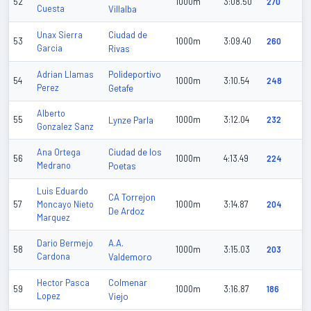
52
1000m
3:08.50
270
Cuesta
Villalba
Ciudad de
Unax Sierra
53
1000m
3:09.40
260
Garcia
Rivas
Polideportivo
Adrian Llamas
54
1000m
3:10.54
248
Perez
Getafe
Alberto
55
Lynze Parla
1000m
3:12.04
232
Gonzalez Sanz
Ciudad de los
Ana Ortega
56
1000m
4:13.49
224
Medrano
Poetas
Luis Eduardo
CA Torrejon
57
Moncayo Nieto
1000m
3:14.87
204
De Ardoz
Marquez
A.A.
Dario Bermejo
58
1000m
3:15.03
203
Cardona
Valdemoro
Colmenar
Hector Pasca
59
1000m
3:16.87
186
Lopez
Viejo