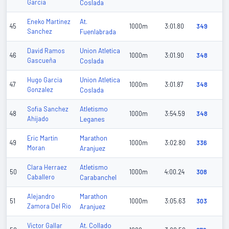
Garcia
Coslada
At.
Eneko Martinez
45
1000m
3:01.80
349
Sanchez
Fuenlabrada
Union Atletica
David Ramos
46
1000m
3:01.90
348
Gascueña
Coslada
Union Atletica
Hugo Garcia
47
1000m
3:01.87
348
Gonzalez
Coslada
Atletismo
Sofia Sanchez
48
1000m
3:54.59
348
Ahijado
Leganes
Marathon
Eric Martin
49
1000m
3:02.80
336
Moran
Aranjuez
Atletismo
Clara Herraez
50
1000m
4:00.24
308
Caballero
Carabanchel
Marathon
Alejandro
51
1000m
3:05.63
303
Zamora Del Rio
Aranjuez
At. Collado
Victor Gallar