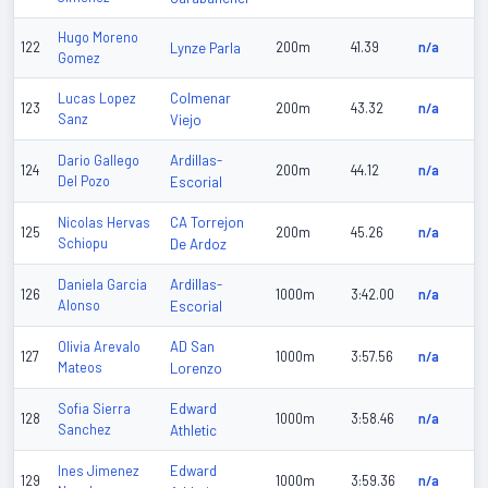
Hugo Moreno
122
Lynze Parla
200m
41.39
n/a
Gomez
Colmenar
Lucas Lopez
123
200m
43.32
n/a
Sanz
Viejo
Ardillas-
Dario Gallego
124
200m
44.12
n/a
Del Pozo
Escorial
CA Torrejon
Nicolas Hervas
125
200m
45.26
n/a
Schiopu
De Ardoz
Ardillas-
Daniela Garcia
126
1000m
3:42.00
n/a
Alonso
Escorial
AD San
Olivia Arevalo
127
1000m
3:57.56
n/a
Mateos
Lorenzo
Edward
Sofia Sierra
128
1000m
3:58.46
n/a
Sanchez
Athletic
Edward
Ines Jimenez
129
1000m
3:59.36
n/a