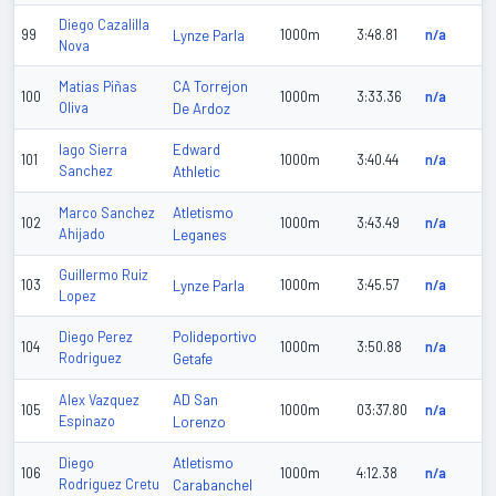
Diego Cazalilla
99
Lynze Parla
1000m
3:48.81
n/a
Nova
CA Torrejon
Matias Piñas
100
1000m
3:33.36
n/a
Oliva
De Ardoz
Edward
Iago Sierra
101
1000m
3:40.44
n/a
Sanchez
Athletic
Atletismo
Marco Sanchez
102
1000m
3:43.49
n/a
Ahijado
Leganes
Guillermo Ruiz
103
Lynze Parla
1000m
3:45.57
n/a
Lopez
Polideportivo
Diego Perez
104
1000m
3:50.88
n/a
Rodriguez
Getafe
AD San
Alex Vazquez
105
1000m
03:37.80
n/a
Espinazo
Lorenzo
Atletismo
Diego
106
1000m
4:12.38
n/a
Rodriguez Cretu
Carabanchel