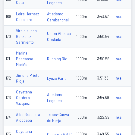
Cota
Leganes
Atletismo
Leire Herraez
169
1000m
3:43.57
n/a
Caballero
Carabanchel
Virginia Ines
Union Atletica
170
Gonzalez
1000m
3:50.54
n/a
Coslada
Sarmiento
Marina
Running Rio
171
Bescansa
1000m
3:50.59
n/a
Mariño
Jimena Prieto
172
Lynze Parla
1000m
3:51.38
n/a
Rioja
Cayetana
Atletismo
173
Cordero
1000m
3:54.59
n/a
Leganes
Vazquez
Trops-Cueva
Alba Graullera
174
1000m
3:22.99
n/a
Alcoceba
de Nerja
Cayetana
175
Canguro A.A.C.
1000m
3:49.55
n/a