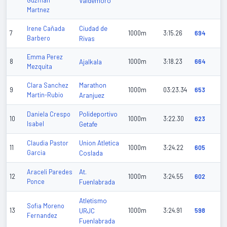
Guzman
Valdemoro
Martnez
Ciudad de
Irene Cañada
7
1000m
3:15.26
694
Barbero
Rivas
Emma Perez
8
Ajalkala
1000m
3:18.23
664
Mezquita
Marathon
Clara Sanchez
9
1000m
03:23.34
653
Martin-Rubio
Aranjuez
Polideportivo
Daniela Crespo
10
1000m
3:22.30
623
Isabel
Getafe
Union Atletica
Claudia Pastor
11
1000m
3:24.22
605
Garcia
Coslada
At.
Araceli Paredes
12
1000m
3:24.55
602
Ponce
Fuenlabrada
Atletismo
Sofia Moreno
13
URJC
1000m
3:24.91
598
Fernandez
Fuenlabrada