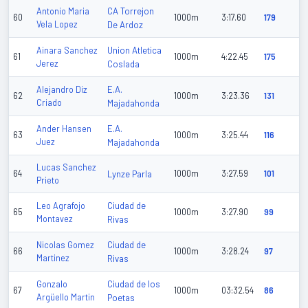
CA Torrejon
Antonio Maria
60
1000m
3:17.60
179
Vela Lopez
De Ardoz
Union Atletica
Ainara Sanchez
61
1000m
4:22.45
175
Jerez
Coslada
E.A.
Alejandro Diz
62
1000m
3:23.36
131
Criado
Majadahonda
E.A.
Ander Hansen
63
1000m
3:25.44
116
Juez
Majadahonda
Lucas Sanchez
64
Lynze Parla
1000m
3:27.59
101
Prieto
Ciudad de
Leo Agrafojo
65
1000m
3:27.90
99
Montavez
Rivas
Ciudad de
Nicolas Gomez
66
1000m
3:28.24
97
Martinez
Rivas
Ciudad de los
Gonzalo
67
1000m
03:32.54
86
Argüello Martin
Poetas