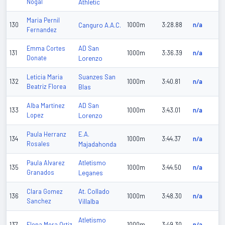
Nogal
Athletic
Maria Pernil
130
Canguro A.A.C.
1000m
3:28.88
n/a
Fernandez
AD San
Emma Cortes
131
1000m
3:36.39
n/a
Donate
Lorenzo
Suanzes San
Leticia Maria
132
1000m
3:40.81
n/a
Beatriz Florea
Blas
AD San
Alba Martinez
133
1000m
3:43.01
n/a
Lopez
Lorenzo
E.A.
Paula Herranz
134
1000m
3:44.37
n/a
Rosales
Majadahonda
Atletismo
Paula Alvarez
135
1000m
3:44.50
n/a
Granados
Leganes
At. Collado
Clara Gomez
136
1000m
3:48.30
n/a
Sanchez
Villalba
Atletismo
137
Elena Mora Ortiz
1000m
3:49.30
n/a