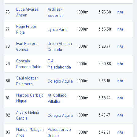
Ardillas-
Luca Alvarez
76
1000m
3:26.68
n/a
Anson
Escorial
Hugo Prieto
77
Lynze Parla
1000m
3:35.38
n/a
Rioja
Union Atletica
Ivan Herrero
78
1000m
3:26.77
n/a
Gomez
Coslada
E.A.
Gonzalo
79
1000m
3:30.88
n/a
Romano Rubio
Majadahonda
Saul Alcazar
80
Colegio Aquila
1000m
3:35.19
n/a
Palomero
At. Collado
Marcos Carbajo
81
1000m
3:38.44
n/a
Miguel
Villalba
Alvaro Molina
82
Colegio Aquila
1000m
3:40.47
n/a
Garcia
Polideportivo
Manuel Malagon
83
1000m
3:42.91
n/a
Arce
Getafe