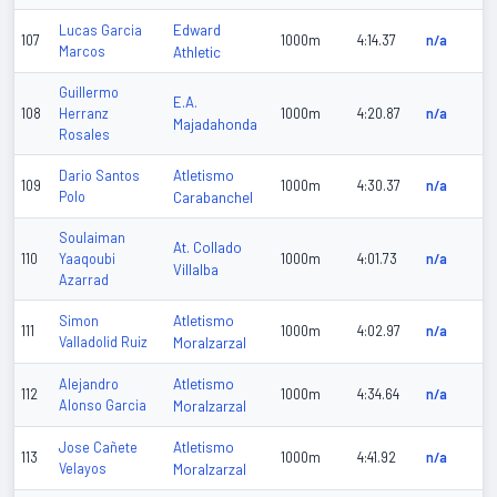
Edward
Lucas Garcia
107
1000m
4:14.37
n/a
Marcos
Athletic
Guillermo
E.A.
108
Herranz
1000m
4:20.87
n/a
Majadahonda
Rosales
Atletismo
Dario Santos
109
1000m
4:30.37
n/a
Polo
Carabanchel
Soulaiman
At. Collado
110
Yaaqoubi
1000m
4:01.73
n/a
Villalba
Azarrad
Atletismo
Simon
111
1000m
4:02.97
n/a
Valladolid Ruiz
Moralzarzal
Atletismo
Alejandro
112
1000m
4:34.64
n/a
Alonso Garcia
Moralzarzal
Atletismo
Jose Cañete
113
1000m
4:41.92
n/a
Velayos
Moralzarzal