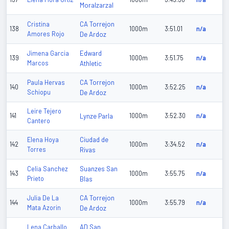
Moralzarzal
CA Torrejon
Cristina
138
1000m
3:51.01
n/a
Amores Rojo
De Ardoz
Edward
Jimena Garcia
139
1000m
3:51.75
n/a
Marcos
Athletic
CA Torrejon
Paula Hervas
140
1000m
3:52.25
n/a
Schiopu
De Ardoz
Leire Tejero
141
Lynze Parla
1000m
3:52.30
n/a
Cantero
Ciudad de
Elena Hoya
142
1000m
3:34.52
n/a
Torres
Rivas
Suanzes San
Celia Sanchez
143
1000m
3:55.75
n/a
Prieto
Blas
CA Torrejon
Julia De La
144
1000m
3:55.79
n/a
Mata Azorin
De Ardoz
AD San
Lena Carballo