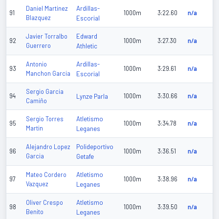
Ardillas-
Daniel Martinez
91
1000m
3:22.60
n/a
Blazquez
Escorial
Edward
Javier Torralbo
92
1000m
3:27.30
n/a
Guerrero
Athletic
Ardillas-
Antonio
93
1000m
3:29.61
n/a
Manchon Garcia
Escorial
Sergio Garcia
94
Lynze Parla
1000m
3:30.66
n/a
Camiño
Atletismo
Sergio Torres
95
1000m
3:34.78
n/a
Martin
Leganes
Polideportivo
Alejandro Lopez
96
1000m
3:36.51
n/a
Garcia
Getafe
Atletismo
Mateo Cordero
97
1000m
3:38.96
n/a
Vazquez
Leganes
Atletismo
Oliver Crespo
98
1000m
3:39.50
n/a
Benito
Leganes