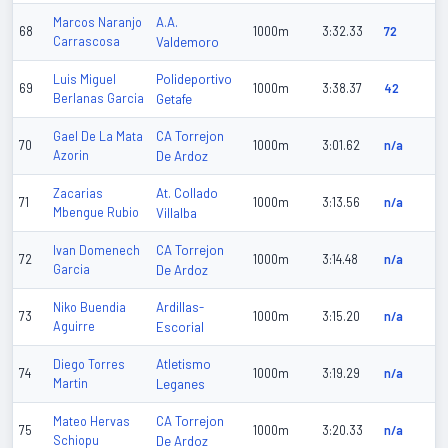
A.A.
Marcos Naranjo
68
1000m
3:32.33
72
Carrascosa
Valdemoro
Polideportivo
Luis Miguel
69
1000m
3:38.37
42
Berlanas Garcia
Getafe
CA Torrejon
Gael De La Mata
70
1000m
3:01.62
n/a
Azorin
De Ardoz
At. Collado
Zacarias
71
1000m
3:13.56
n/a
Mbengue Rubio
Villalba
CA Torrejon
Ivan Domenech
72
1000m
3:14.48
n/a
Garcia
De Ardoz
Ardillas-
Niko Buendia
73
1000m
3:15.20
n/a
Aguirre
Escorial
Atletismo
Diego Torres
74
1000m
3:19.29
n/a
Martin
Leganes
CA Torrejon
Mateo Hervas
75
1000m
3:20.33
n/a
Schiopu
De Ardoz