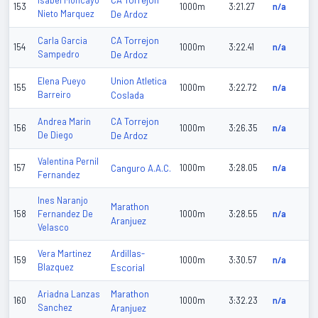
CA Torrejon
Isabel Moncayo
153
1000m
3:21.27
n/a
Nieto Marquez
De Ardoz
CA Torrejon
Carla Garcia
154
1000m
3:22.41
n/a
Sampedro
De Ardoz
Union Atletica
Elena Pueyo
155
1000m
3:22.72
n/a
Barreiro
Coslada
CA Torrejon
Andrea Marin
156
1000m
3:26.35
n/a
De Diego
De Ardoz
Valentina Pernil
157
Canguro A.A.C.
1000m
3:28.05
n/a
Fernandez
Ines Naranjo
Marathon
158
Fernandez De
1000m
3:28.55
n/a
Aranjuez
Velasco
Ardillas-
Vera Martinez
159
1000m
3:30.57
n/a
Blazquez
Escorial
Marathon
Ariadna Lanzas
160
1000m
3:32.23
n/a
Sanchez
Aranjuez