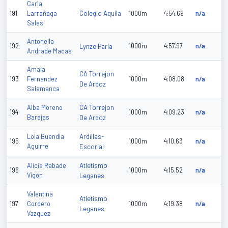
Carla
Colegio Aquila
191
Larrañaga
1000m
4:54.69
n/a
Sales
Antonella
192
Lynze Parla
1000m
4:57.97
n/a
Andrade Macas
Amaia
CA Torrejon
193
Fernandez
1000m
4:08.08
n/a
De Ardoz
Salamanca
CA Torrejon
Alba Moreno
194
1000m
4:09.23
n/a
Barajas
De Ardoz
Ardillas-
Lola Buendia
195
1000m
4:10.63
n/a
Aguirre
Escorial
Atletismo
Alicia Rabade
196
1000m
4:15.52
n/a
Vigon
Leganes
Valentina
Atletismo
197
Cordero
1000m
4:19.38
n/a
Leganes
Vazquez