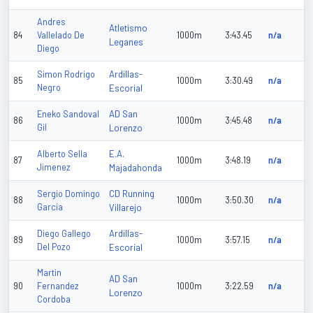
Andres
Atletismo
84
Vallelado De
1000m
3:43.45
n/a
Leganes
Diego
Ardillas-
Simon Rodrigo
85
1000m
3:30.49
n/a
Negro
Escorial
AD San
Eneko Sandoval
86
1000m
3:45.48
n/a
Gil
Lorenzo
E.A.
Alberto Sella
87
1000m
3:48.19
n/a
Jimenez
Majadahonda
CD Running
Sergio Domingo
88
1000m
3:50.30
n/a
Garcia
Villarejo
Ardillas-
Diego Gallego
89
1000m
3:57.15
n/a
Del Pozo
Escorial
Martin
AD San
90
Fernandez
1000m
3:22.59
n/a
Lorenzo
Cordoba