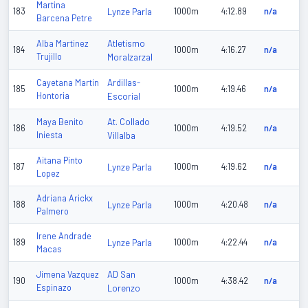
Martina
183
Lynze Parla
1000m
4:12.89
n/a
Barcena Petre
Atletismo
Alba Martinez
184
1000m
4:16.27
n/a
Trujillo
Moralzarzal
Ardillas-
Cayetana Martin
185
1000m
4:19.46
n/a
Hontoria
Escorial
At. Collado
Maya Benito
186
1000m
4:19.52
n/a
Iniesta
Villalba
Aitana Pinto
187
Lynze Parla
1000m
4:19.62
n/a
Lopez
Adriana Arickx
188
Lynze Parla
1000m
4:20.48
n/a
Palmero
Irene Andrade
189
Lynze Parla
1000m
4:22.44
n/a
Macas
AD San
Jimena Vazquez
190
1000m
4:38.42
n/a
Espinazo
Lorenzo