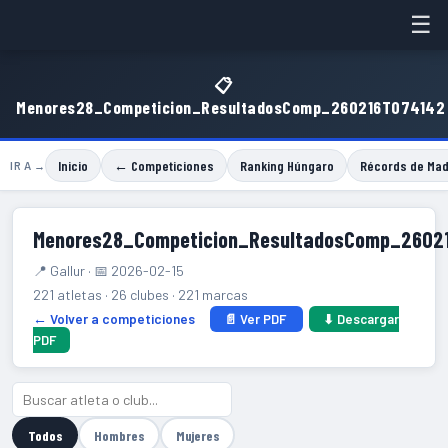
☰
📋
Menores28_Competicion_ResultadosComp_260216T074142
Inicio
← Competiciones
Ranking Húngaro
Récords de Mad
IR A →
Menores28_Competicion_ResultadosComp_2602
📍 Gallur · 📅 2026-02-15
221 atletas · 26 clubes · 221 marcas
← Volver a competiciones
📄 Ver PDF
⬇ Descargar
PDF
Todos
Hombres
Mujeres