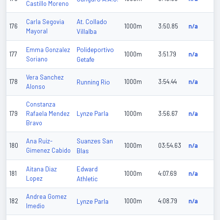
Castillo Moreno
At. Collado
Carla Segovia
176
1000m
3:50.85
n/a
Mayoral
Villalba
Polideportivo
Emma Gonzalez
177
1000m
3:51.79
n/a
Soriano
Getafe
Vera Sanchez
178
Running Rio
1000m
3:54.44
n/a
Alonso
Constanza
Lynze Parla
179
Rafaela Mendez
1000m
3:56.67
n/a
Bravo
Suanzes San
Ana Ruiz-
180
1000m
03:54.63
n/a
Gimenez Cabido
Blas
Edward
Aitana Diaz
181
1000m
4:07.69
n/a
Lopez
Athletic
Andrea Gomez
182
Lynze Parla
1000m
4:08.79
n/a
Imedio