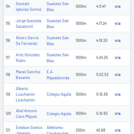
Suanzes San
Gonzalo
114
1000m
4:11.47
n/a
Iglesias Gomez
Blas
Suanzes San
Jorge Quesada
115
1000m
4:17.24
n/a
Sazatornil
Blas
Suanzes San
Alvaro Garcia
116
1000m
4:19.20
n/a
De Fernando
Blas
Suanzes San
Aritz Gonzalez
117
1000m
4:24.25
n/a
Rubio
Blas
E.A.
Manel Sanchis
118
1000m
5:02.52
n/a
Basanta
Majadahonda
Alberto
Colegio Aquila
119
Loachamin
1000m
5:10.39
n/a
Loachamin
Abel Antonio
120
Colegio Aquila
1000m
5:10.93
n/a
Cano Miguez
Atletismo
Esteban Santos
121
200m
40.68
n/a
Jimenez
Carabanchel