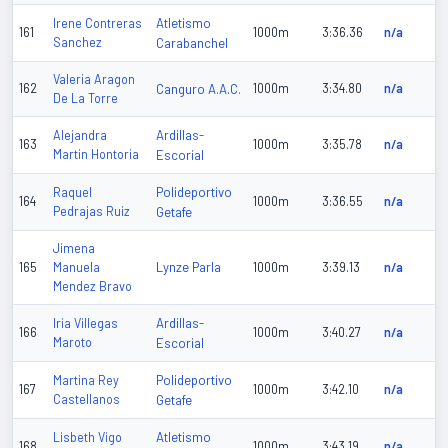
Atletismo
Irene Contreras
161
1000m
3:36.36
n/a
Sanchez
Carabanchel
Valeria Aragon
162
Canguro A.A.C.
1000m
3:34.80
n/a
De La Torre
Ardillas-
Alejandra
163
1000m
3:35.78
n/a
Martin Hontoria
Escorial
Polideportivo
Raquel
164
1000m
3:36.55
n/a
Pedrajas Ruiz
Getafe
Jimena
Lynze Parla
165
Manuela
1000m
3:39.13
n/a
Mendez Bravo
Ardillas-
Iria Villegas
166
1000m
3:40.27
n/a
Maroto
Escorial
Polideportivo
Martina Rey
167
1000m
3:42.10
n/a
Castellanos
Getafe
Atletismo
Lisbeth Vigo
168
1000m
3:43.19
n/a