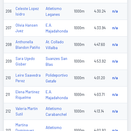
Atletismo
Celeste Lopez
206
1000m
4:30.24
n/a
Isidro
Leganes
E.A.
Olivia Hansen
207
1000m
4:33.94
n/a
Juez
Majadahonda
At. Collado
Anthonella
208
1000m
4:47.60
n/a
Blandon Patiño
Villalba
Suanzes San
Sara Ugedo
209
1000m
4:53.92
n/a
Gisber
Blas
Polideportivo
Leire Saavedra
210
1000m
4:01.20
n/a
Perez
Getafe
E.A.
Elena Martinez
211
1000m
4:03.71
n/a
Riquelme
Majadahonda
Atletismo
Valeria Martin
212
1000m
4:13.14
n/a
Sutil
Carabanchel
Martina
Atletismo
213
Dominguez
1000m
4:02.92
n/a