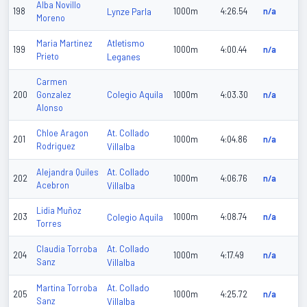
Alba Novillo
198
Lynze Parla
1000m
4:26.54
n/a
Moreno
Atletismo
Maria Martinez
199
1000m
4:00.44
n/a
Prieto
Leganes
Carmen
Colegio Aquila
200
Gonzalez
1000m
4:03.30
n/a
Alonso
At. Collado
Chloe Aragon
201
1000m
4:04.86
n/a
Rodriguez
Villalba
At. Collado
Alejandra Quiles
202
1000m
4:06.76
n/a
Acebron
Villalba
Lidia Muñoz
203
Colegio Aquila
1000m
4:08.74
n/a
Torres
At. Collado
Claudia Torroba
204
1000m
4:17.49
n/a
Sanz
Villalba
At. Collado
Martina Torroba
205
1000m
4:25.72
n/a
Sanz
Villalba