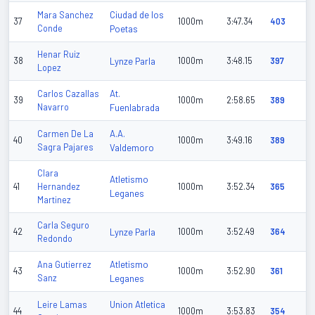
Ciudad de los
Mara Sanchez
37
1000m
3:47.34
403
Conde
Poetas
Henar Ruiz
38
Lynze Parla
1000m
3:48.15
397
Lopez
At.
Carlos Cazallas
39
1000m
2:58.65
389
Navarro
Fuenlabrada
A.A.
Carmen De La
40
1000m
3:49.16
389
Sagra Pajares
Valdemoro
Clara
Atletismo
41
Hernandez
1000m
3:52.34
365
Leganes
Martinez
Carla Seguro
42
Lynze Parla
1000m
3:52.49
364
Redondo
Atletismo
Ana Gutierrez
43
1000m
3:52.90
361
Sanz
Leganes
Union Atletica
Leire Lamas
44
1000m
3:53.83
354