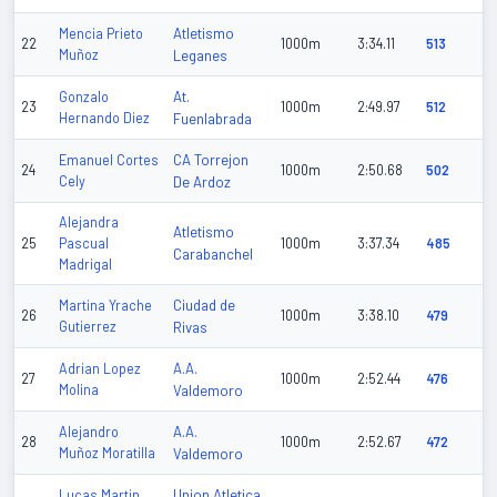
Atletismo
Mencia Prieto
22
1000m
3:34.11
513
Muñoz
Leganes
At.
Gonzalo
23
1000m
2:49.97
512
Hernando Diez
Fuenlabrada
CA Torrejon
Emanuel Cortes
24
1000m
2:50.68
502
Cely
De Ardoz
Alejandra
Atletismo
25
Pascual
1000m
3:37.34
485
Carabanchel
Madrigal
Ciudad de
Martina Yrache
26
1000m
3:38.10
479
Gutierrez
Rivas
A.A.
Adrian Lopez
27
1000m
2:52.44
476
Molina
Valdemoro
A.A.
Alejandro
28
1000m
2:52.67
472
Muñoz Moratilla
Valdemoro
Union Atletica
Lucas Martin