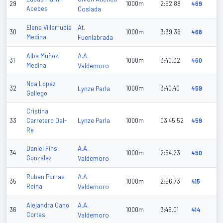
29
1000m
2:52.88
469
Acebes
Coslada
At.
Elena Villarrubia
30
1000m
3:39.36
468
Medina
Fuenlabrada
A.A.
Alba Muñoz
31
1000m
3:40.32
460
Medina
Valdemoro
Noa Lopez
32
Lynze Parla
1000m
3:40.40
459
Gallego
Cristina
Lynze Parla
33
Carretero Dal-
1000m
03:45.52
459
Re
A.A.
Daniel Fins
34
1000m
2:54.23
450
Gonzalez
Valdemoro
A.A.
Ruben Porras
35
1000m
2:56.73
415
Reina
Valdemoro
A.A.
Alejandra Cano
36
1000m
3:46.01
414
Cortes
Valdemoro