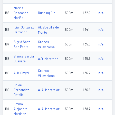
Marina
Running Rio
185
Bescansa
500m
1:32.0
n/a
Mariño
At. Boadilla del
Iciar Gonzalez
186
500m
1:34.1
n/a
Barranco
Monte
Cronos
Sigrid Sanz
187
500m
1:35.0
n/a
San Pedro
Villaviciosa
Blanca Garcia
188
A.D. Marathon
500m
1:35.6
n/a
Guevara
Cronos
189
Aliki Smyrli
500m
1:36.2
n/a
Villaviciosa
Chloe
A. A. Moratalaz
190
Fernandez
500m
1:36.9
n/a
Datolio
Emma
A. A. Moratalaz
191
Alejandro
500m
1:38.7
n/a
Martinez