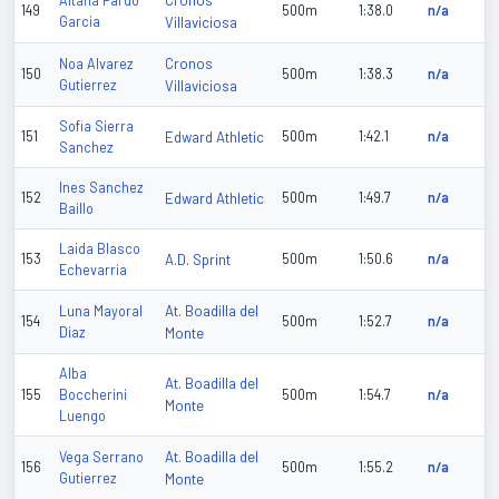
Cronos
Aitana Pardo
149
500m
1:38.0
n/a
Garcia
Villaviciosa
Cronos
Noa Alvarez
150
500m
1:38.3
n/a
Gutierrez
Villaviciosa
Sofia Sierra
151
Edward Athletic
500m
1:42.1
n/a
Sanchez
Ines Sanchez
152
Edward Athletic
500m
1:49.7
n/a
Baillo
Laida Blasco
153
A.D. Sprint
500m
1:50.6
n/a
Echevarria
At. Boadilla del
Luna Mayoral
154
500m
1:52.7
n/a
Diaz
Monte
Alba
At. Boadilla del
155
Boccherini
500m
1:54.7
n/a
Monte
Luengo
At. Boadilla del
Vega Serrano
156
500m
1:55.2
n/a
Gutierrez
Monte