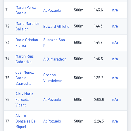
Martin Perez
71
At Pozuelo
500m
1:43.6
n/a
Garcia
Mario Martinez
72
Edward Athletic
500m
1:44.3
n/a
Callejon
Suanzes San
Dario Cristian
73
500m
1:44.9
n/a
Florea
Blas
Martin Ruiz
74
A.D. Marathon
500m
1:46.5
n/a
Cabrerizo
Joel Muñoz
Cronos
75
Garcia-
500m
1:35.2
n/a
Villaviciosa
Saavedra
Aleix Maria
At Pozuelo
76
Forcada
500m
2:09.6
n/a
Vicent
Alvaro
At Pozuelo
77
Gonzalez De
500m
2:24.3
n/a
Miguel