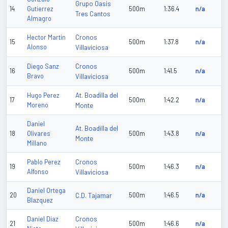
Grupo Oasis
14
Gutierrez
500m
1:36.4
n/a
Tres Cantos
Almagro
Cronos
Hector Martin
15
500m
1:37.8
n/a
Alonso
Villaviciosa
Cronos
Diego Sanz
16
500m
1:41.5
n/a
Bravo
Villaviciosa
At. Boadilla del
Hugo Perez
17
500m
1:42.2
n/a
Moreno
Monte
Daniel
At. Boadilla del
18
Olivares
500m
1:43.8
n/a
Monte
Millano
Cronos
Pablo Perez
19
500m
1:46.3
n/a
Alfonso
Villaviciosa
Daniel Ortega
20
C.D. Tajamar
500m
1:46.5
n/a
Blazquez
Cronos
Daniel Diaz
21
500m
1:46.6
n/a