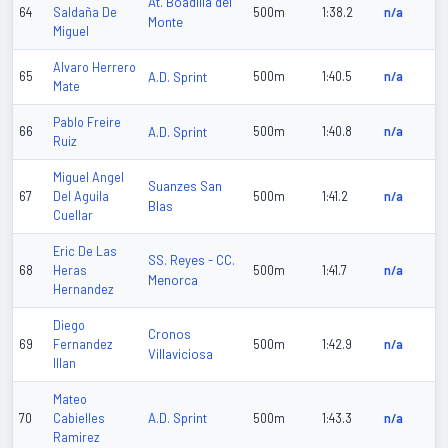
At. Boadilla del
64
Saldaña De
500m
1:38.2
n/a
Monte
Miguel
Alvaro Herrero
65
A.D. Sprint
500m
1:40.5
n/a
Mate
Pablo Freire
66
A.D. Sprint
500m
1:40.8
n/a
Ruiz
Miguel Angel
Suanzes San
67
Del Aguila
500m
1:41.2
n/a
Blas
Cuellar
Eric De Las
SS. Reyes - CC.
68
Heras
500m
1:41.7
n/a
Menorca
Hernandez
Diego
Cronos
69
Fernandez
500m
1:42.9
n/a
Villaviciosa
Illan
Mateo
A.D. Sprint
70
Cabielles
500m
1:43.3
n/a
Ramirez