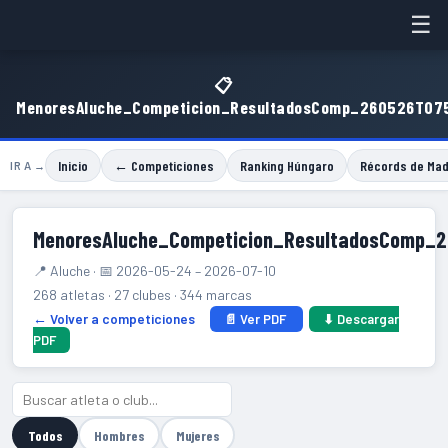
☰
📋
MenoresAluche_Competicion_ResultadosComp_260526T07
Inicio
← Competiciones
Ranking Húngaro
Récords de Mad
IR A →
MenoresAluche_Competicion_ResultadosComp_
📍 Aluche · 📅 2026-05-24 – 2026-07-10
268 atletas · 27 clubes · 344 marcas
← Volver a competiciones
📄 Ver PDF
⬇ Descargar
PDF
Todos
Hombres
Mujeres