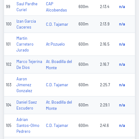
CAP
Saul Pardhe
99
600m
2:13.4
n/a
Curiel
Alcobendas
Izan Garcia
100
C.D. Tajamar
600m
2:13.9
n/a
Caceres
Martin
At Pozuelo
101
Carretero
600m
2:16.5
n/a
Jurado
At. Boadilla del
Marco Tejerina
102
600m
2:16.7
n/a
De Dios
Monte
Aaron
C.D. Tajamar
103
Jimenez
600m
2:25.7
n/a
Gonzalez
At. Boadilla del
Daniel Saez
104
600m
2:29.1
n/a
Escudero
Monte
Adrian
C.D. Tajamar
105
Santos-Olmo
600m
2:41.6
n/a
Pedrero