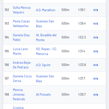
Sofia Mencia
192
A.D. Marathon
500m
1:39.1
n/a
Vaquero
Suanzes San
Paula Casas
193
500m
1:39.4
n/a
Valdepeñas
Blas
At. Boadilla del
Daniela Diaz
194
500m
1:52.2
n/a
Pablo
Monte
SS. Reyes - CC.
Lucia Leon
195
500m
1:31.4
n/a
Martin
Menorca
Andrea Bejar
196
A.D. Sprint
500m
1:33.8
n/a
De Pedraza
Suanzes San
Daniela Corzo
197
500m
1:37.7
n/a
Serna
Blas
Mencia
At Pozuelo
198
Jimenez
500m
1:39.7
n/a
Redondo
Cristina