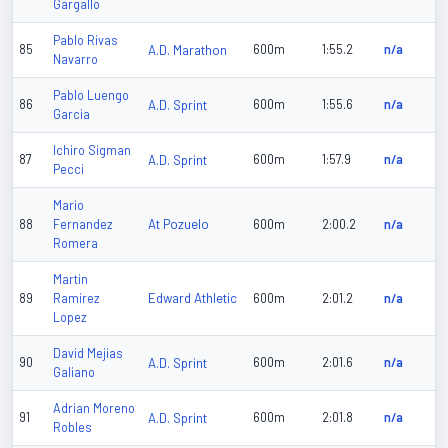
Gargallo
Pablo Rivas
85
A.D. Marathon
600m
1:55.2
n/a
Navarro
Pablo Luengo
86
A.D. Sprint
600m
1:55.6
n/a
Garcia
Ichiro Sigman
87
A.D. Sprint
600m
1:57.9
n/a
Pecci
Mario
At Pozuelo
88
Fernandez
600m
2:00.2
n/a
Romera
Martin
Edward Athletic
89
Ramirez
600m
2:01.2
n/a
Lopez
David Mejias
90
A.D. Sprint
600m
2:01.6
n/a
Galiano
Adrian Moreno
91
A.D. Sprint
600m
2:01.8
n/a
Robles