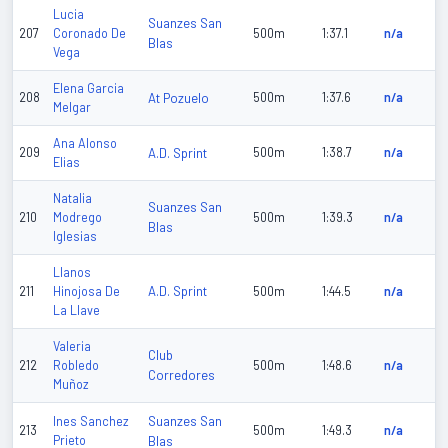
Lucia
Suanzes San
207
Coronado De
500m
1:37.1
n/a
Blas
Vega
Elena Garcia
208
At Pozuelo
500m
1:37.6
n/a
Melgar
Ana Alonso
209
A.D. Sprint
500m
1:38.7
n/a
Elias
Natalia
Suanzes San
210
Modrego
500m
1:39.3
n/a
Blas
Iglesias
Llanos
A.D. Sprint
211
Hinojosa De
500m
1:44.5
n/a
La Llave
Valeria
Club
212
Robledo
500m
1:48.6
n/a
Corredores
Muñoz
Suanzes San
Ines Sanchez
213
500m
1:49.3
n/a
Prieto
Blas