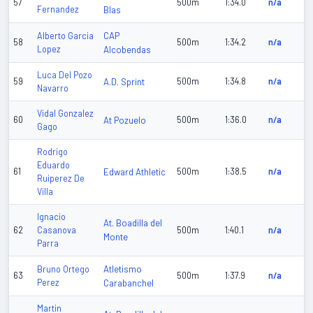
57
500m
1:34.0
n/a
Fernandez
Blas
CAP
Alberto Garcia
58
500m
1:34.2
n/a
Lopez
Alcobendas
Luca Del Pozo
59
A.D. Sprint
500m
1:34.8
n/a
Navarro
Vidal Gonzalez
60
At Pozuelo
500m
1:36.0
n/a
Gago
Rodrigo
Eduardo
61
Edward Athletic
500m
1:38.5
n/a
Ruiperez De
Villa
Ignacio
At. Boadilla del
62
Casanova
500m
1:40.1
n/a
Monte
Parra
Atletismo
Bruno Ortego
63
500m
1:37.9
n/a
Perez
Carabanchel
Martin