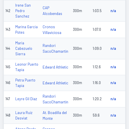
Irene San
CAP
142
Pedro
300m
1:03.5
n/a
Alcobendas
Sanchez
Cronos
Marina Garcia
143
300m
1:07.0
n/a
Potes
Villaviciosa
Maria
Randori
144
Cabezuelo
300m
1:09.0
n/a
SacoChamartin
Sierra
Leonor Puerto
145
Edward Athletic
300m
1:12.6
n/a
Tapia
Petra Puerto
146
Edward Athletic
300m
1:16.0
n/a
Tapia
Randori
147
Leyre Gil Diaz
300m
1:20.2
n/a
SacoChamartin
At. Boadilla del
Laura Ruiz
148
300m
59.6
n/a
Desviat
Monte