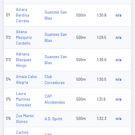
Ainara
Suanzes San
171
Bardisa
500m
1:30.8
n/a
Blas
Carreta
Aitana
Suanzes San
172
Mezquiriz
500m
1:29.5
n/a
Blas
Cardeño
Adriana
Suanzes San
173
Blazquez
500m
1:30.0
n/a
Blas
Hinojo
Club
Amaia Calvo
174
500m
1:30.5
n/a
Alegria
Corredores
Laura
CAP
175
Martinez
500m
1:31.9
n/a
Alcobendas
Gonzalez
Zoe Martin
176
A.D. Sprint
500m
1:32.3
n/a
Alonso
Carlota