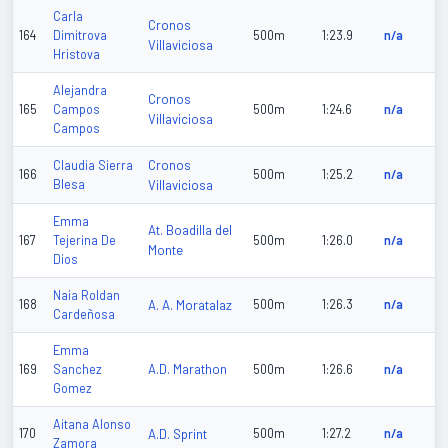
Carla
Cronos
164
Dimitrova
500m
1:23.9
n/a
Villaviciosa
Hristova
Alejandra
Cronos
165
Campos
500m
1:24.6
n/a
Villaviciosa
Campos
Cronos
Claudia Sierra
166
500m
1:25.2
n/a
Blesa
Villaviciosa
Emma
At. Boadilla del
167
Tejerina De
500m
1:26.0
n/a
Monte
Dios
Naia Roldan
168
A. A. Moratalaz
500m
1:26.3
n/a
Cardeñosa
Emma
A.D. Marathon
169
Sanchez
500m
1:26.6
n/a
Gomez
Aitana Alonso
170
A.D. Sprint
500m
1:27.2
n/a
Zamora