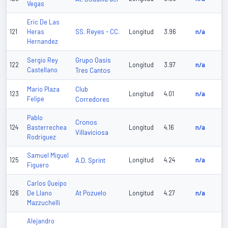
Vegas
Eric De Las
SS. Reyes - CC.
121
Heras
Longitud
3.96
n/a
Hernandez
Grupo Oasis
Sergio Rey
122
Longitud
3.97
n/a
Castellano
Tres Cantos
Club
Mario Plaza
123
Longitud
4.01
n/a
Felipe
Corredores
Pablo
Cronos
124
Basterrechea
Longitud
4.16
n/a
Villaviciosa
Rodriguez
Samuel Miguel
125
A.D. Sprint
Longitud
4.24
n/a
Figuero
Carlos Queipo
At Pozuelo
126
De Llano
Longitud
4.27
n/a
Mazzuchelli
Alejandro