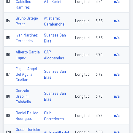
A.D. Sprint
113
Cabielles
Longitud
3.54
n/a
Ramirez
Atletismo
Bruno Ortego
114
Longitud
3.55
n/a
Perez
Carabanchel
Suanzes San
Ivan Martinez
115
Longitud
3.56
n/a
Fernandez
Blas
CAP
Alberto Garcia
116
Longitud
3.70
n/a
Lopez
Alcobendas
Miguel Angel
Suanzes San
117
Del Aguila
Longitud
3.72
n/a
Blas
Cuellar
Gonzalo
Suanzes San
118
Orsolini
Longitud
3.78
n/a
Blas
Falabella
Club
Daniel Bellido
119
Longitud
3.79
n/a
Rodriguez
Corredores
Oscar Donicke
120
At. Boadilla del
Longitud
3.86
n/a