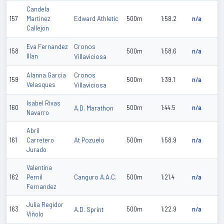
Candela
Edward Athletic
157
Martinez
500m
1:58.2
n/a
Callejon
Cronos
Eva Fernandez
158
500m
1:58.6
n/a
Illan
Villaviciosa
Cronos
Alanna Garcia
159
500m
1:39.1
n/a
Velasques
Villaviciosa
Isabel Rivas
160
A.D. Marathon
500m
1:44.5
n/a
Navarro
Abril
At Pozuelo
161
Carretero
500m
1:58.9
n/a
Jurado
Valentina
Canguro A.A.C.
162
Pernil
500m
1:21.4
n/a
Fernandez
Julia Regidor
163
A.D. Sprint
500m
1:22.9
n/a
Viñolo