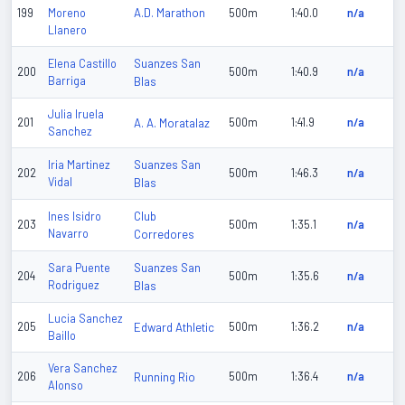
A.D. Marathon
199
Moreno
500m
1:40.0
n/a
Llanero
Suanzes San
Elena Castillo
200
500m
1:40.9
n/a
Barriga
Blas
Julia Iruela
201
A. A. Moratalaz
500m
1:41.9
n/a
Sanchez
Suanzes San
Iria Martinez
202
500m
1:46.3
n/a
Vidal
Blas
Club
Ines Isidro
203
500m
1:35.1
n/a
Navarro
Corredores
Suanzes San
Sara Puente
204
500m
1:35.6
n/a
Rodriguez
Blas
Lucia Sanchez
205
Edward Athletic
500m
1:36.2
n/a
Baillo
Vera Sanchez
206
Running Rio
500m
1:36.4
n/a
Alonso