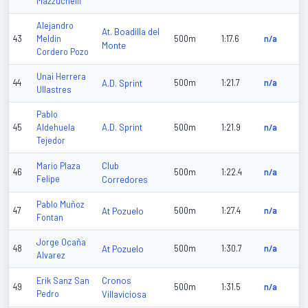
Mazzuchelli
Alejandro
At. Boadilla del
43
Meldin
500m
1:17.6
n/a
Monte
Cordero Pozo
Unai Herrera
44
A.D. Sprint
500m
1:21.7
n/a
Ullastres
Pablo
A.D. Sprint
45
Aldehuela
500m
1:21.9
n/a
Tejedor
Club
Mario Plaza
46
500m
1:22.4
n/a
Felipe
Corredores
Pablo Muñoz
47
At Pozuelo
500m
1:27.4
n/a
Fontan
Jorge Ocaña
48
At Pozuelo
500m
1:30.7
n/a
Alvarez
Cronos
Erik Sanz San
49
500m
1:31.5
n/a
Pedro
Villaviciosa