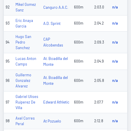
Mikel Gomez
92
Canguro A.A.C.
600m
2:03.0
n/a
Sanz
Eric Anaya
93
A.D. Sprint
600m
2:04.2
n/a
Garcia
Hugo San
CAP
94
Pedro
600m
2:09.3
n/a
Alcobendas
Sanchez
At. Boadilla del
Lucas Anton
95
600m
2:04.9
n/a
Camps
Monte
Guillermo
At. Boadilla del
96
Gonzalez
600m
2:05.8
n/a
Monte
Alvarez
Gabriel Ulises
Edward Athletic
97
Ruiperez De
600m
2:07.7
n/a
Villa
Axel Corres
98
At Pozuelo
600m
2:12.8
n/a
Peral