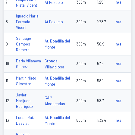
7
At Pozuelo
300m
1:25.1
n/a
Nistal Vicent
Ignacio Maria
At Pozuelo
8
Forcada
300m
1:28.7
n/a
Vicent
Santiago
At. Boadilla del
9
Campos
300m
56.9
n/a
Monte
Romero
Cronos
Dario Villanova
10
300m
57.3
n/a
Gomez
Villaviciosa
At. Boadilla del
Martin Nieto
11
300m
58.1
n/a
Silvestre
Monte
Javier
CAP
12
Marijuan
300m
58.7
n/a
Alcobendas
Rodriguez
At. Boadilla del
Lucas Ruiz
13
500m
1:32.4
n/a
Desviat
Monte
Gonzalo