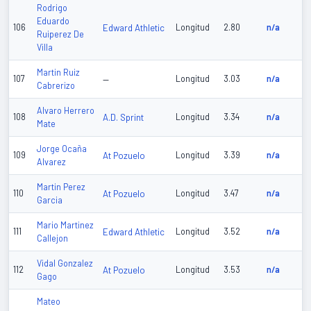
Rodrigo
Eduardo
106
Edward Athletic
Longitud
2.80
n/a
Ruiperez De
Villa
Martin Ruiz
107
—
Longitud
3.03
n/a
Cabrerizo
Alvaro Herrero
108
A.D. Sprint
Longitud
3.34
n/a
Mate
Jorge Ocaña
109
At Pozuelo
Longitud
3.39
n/a
Alvarez
Martin Perez
110
At Pozuelo
Longitud
3.47
n/a
Garcia
Mario Martinez
111
Edward Athletic
Longitud
3.52
n/a
Callejon
Vidal Gonzalez
112
At Pozuelo
Longitud
3.53
n/a
Gago
Mateo