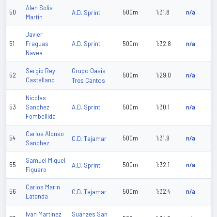
Alen Solis
50
A.D. Sprint
500m
1:31.8
n/a
Martin
Javier
A.D. Sprint
51
Fraguas
500m
1:32.8
n/a
Navea
Grupo Oasis
Sergio Rey
52
500m
1:29.0
n/a
Castellano
Tres Cantos
Nicolas
A.D. Sprint
53
Sanchez
500m
1:30.1
n/a
Fombellida
Carlos Alonso
54
C.D. Tajamar
500m
1:31.9
n/a
Sanchez
Samuel Miguel
55
A.D. Sprint
500m
1:32.1
n/a
Figuero
Carlos Marin
56
C.D. Tajamar
500m
1:32.4
n/a
Latonda
Suanzes San
Ivan Martinez