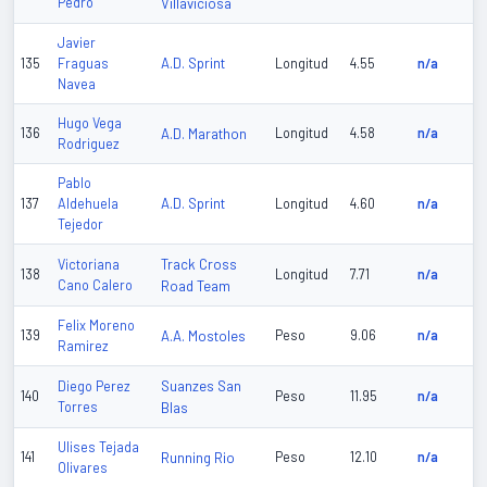
Pedro
Villaviciosa
Javier
A.D. Sprint
135
Fraguas
Longitud
4.55
n/a
Navea
Hugo Vega
136
A.D. Marathon
Longitud
4.58
n/a
Rodriguez
Pablo
A.D. Sprint
137
Aldehuela
Longitud
4.60
n/a
Tejedor
Track Cross
Victoriana
138
Longitud
7.71
n/a
Cano Calero
Road Team
Felix Moreno
139
A.A. Mostoles
Peso
9.06
n/a
Ramirez
Suanzes San
Diego Perez
140
Peso
11.95
n/a
Torres
Blas
Ulises Tejada
141
Running Rio
Peso
12.10
n/a
Olivares