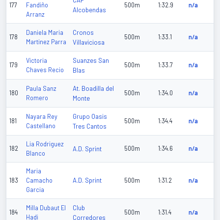
CAP
177
Fandiño
500m
1:32.9
n/a
Alcobendas
Arranz
Cronos
Daniela Maria
178
500m
1:33.1
n/a
Martinez Parra
Villaviciosa
Suanzes San
Victoria
179
500m
1:33.7
n/a
Chaves Recio
Blas
At. Boadilla del
Paula Sanz
180
500m
1:34.0
n/a
Romero
Monte
Grupo Oasis
Nayara Rey
181
500m
1:34.4
n/a
Castellano
Tres Cantos
Lia Rodriguez
182
A.D. Sprint
500m
1:34.6
n/a
Blanco
Maria
A.D. Sprint
183
Camacho
500m
1:31.2
n/a
Garcia
Club
Milla Dubaut El
184
500m
1:31.4
n/a
Hadi
Corredores