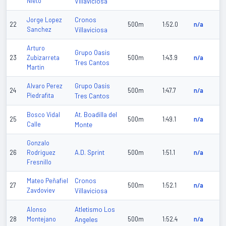
Nieto
Villaviciosa
Cronos
Jorge Lopez
22
500m
1:52.0
n/a
Sanchez
Villaviciosa
Arturo
Grupo Oasis
23
Zubizarreta
500m
1:43.9
n/a
Tres Cantos
Martin
Grupo Oasis
Alvaro Perez
24
500m
1:47.7
n/a
Piedrafita
Tres Cantos
At. Boadilla del
Bosco Vidal
25
500m
1:49.1
n/a
Calle
Monte
Gonzalo
A.D. Sprint
26
Rodriguez
500m
1:51.1
n/a
Fresnillo
Cronos
Mateo Peñafiel
27
500m
1:52.1
n/a
Zavdoviev
Villaviciosa
Atletismo Los
Alonso
28
Montejano
Angeles
500m
1:52.4
n/a