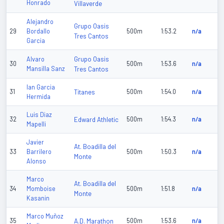
Honrado
Villaverde
Alejandro
Grupo Oasis
29
Bordallo
500m
1:53.2
n/a
Tres Cantos
Garcia
Grupo Oasis
Alvaro
30
500m
1:53.6
n/a
Mansilla Sanz
Tres Cantos
Ian Garcia
31
Titanes
500m
1:54.0
n/a
Hermida
Luis Diaz
32
Edward Athletic
500m
1:54.3
n/a
Mapelli
Javier
At. Boadilla del
33
Barrilero
500m
1:50.3
n/a
Monte
Alonso
Marco
At. Boadilla del
34
Momboise
500m
1:51.8
n/a
Monte
Kasanin
Marco Muñoz
35
A.D. Marathon
500m
1:53.6
n/a