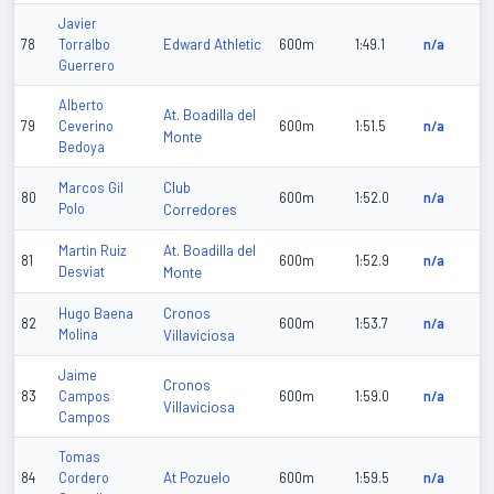
Javier
Edward Athletic
78
Torralbo
600m
1:49.1
n/a
Guerrero
Alberto
At. Boadilla del
79
Ceverino
600m
1:51.5
n/a
Monte
Bedoya
Club
Marcos Gil
80
600m
1:52.0
n/a
Polo
Corredores
At. Boadilla del
Martin Ruiz
81
600m
1:52.9
n/a
Desviat
Monte
Cronos
Hugo Baena
82
600m
1:53.7
n/a
Molina
Villaviciosa
Jaime
Cronos
83
Campos
600m
1:59.0
n/a
Villaviciosa
Campos
Tomas
At Pozuelo
84
Cordero
600m
1:59.5
n/a