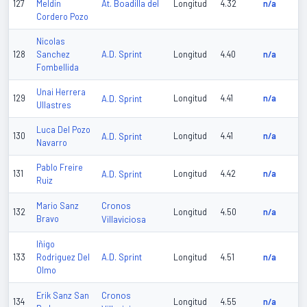
At. Boadilla del
127
Meldin
Longitud
4.32
n/a
Cordero Pozo
Nicolas
A.D. Sprint
128
Sanchez
Longitud
4.40
n/a
Fombellida
Unai Herrera
129
A.D. Sprint
Longitud
4.41
n/a
Ullastres
Luca Del Pozo
130
A.D. Sprint
Longitud
4.41
n/a
Navarro
Pablo Freire
131
A.D. Sprint
Longitud
4.42
n/a
Ruiz
Cronos
Mario Sanz
132
Longitud
4.50
n/a
Bravo
Villaviciosa
Iñigo
A.D. Sprint
133
Rodriguez Del
Longitud
4.51
n/a
Olmo
Cronos
Erik Sanz San
134
Longitud
4.55
n/a