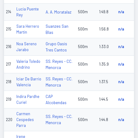
Lucia Puente
214
A. A. Moratalaz
500m
1:49.8
n/a
Rey
Suanzes San
Sara Herrero
215
500m
1:56.8
n/a
Martin
Blas
Grupo Oasis
Noa Sereno
216
500m
1:33.0
n/a
Jarabo
Tres Cantos
SS. Reyes - CC.
Valeria Toledo
217
500m
1:35.9
n/a
Andrino
Menorca
SS. Reyes - CC.
Iciar De Barrio
218
500m
1:37.5
n/a
Valencia
Menorca
CAP
Indira Pardhe
219
500m
1:44.5
n/a
Curiel
Alcobendas
Carmen
SS. Reyes - CC.
220
Cespedes
500m
1:44.8
n/a
Menorca
Parra
Irene