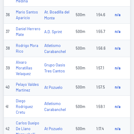
Medina
At. Boadilla del
Mario Santos
36
500m
1:54.6
n/a
Aparicio
Monte
Daniel Herrero
37
A.D. Sprint
500m
1:55.7
n/a
Mate
Atletismo
Rodrigo Mora
38
500m
1:56.6
n/a
Rico
Carabanchel
Alvaro
Grupo Oasis
39
Moratillas
500m
1:57.1
n/a
Tres Cantos
Velaquez
Pelayo Valdes
40
At Pozuelo
500m
1:57.5
n/a
Martinez
Diego
Atletismo
41
Rodriguez
500m
1:59.1
n/a
Carabanchel
Cretu
Carlos Queipo
At Pozuelo
42
De Llano
500m
1:17.4
n/a