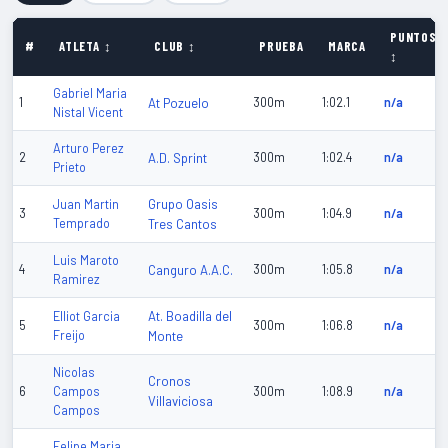
PUNTOS
#
ATLETA ↕
CLUB ↕
PRUEBA
MARCA
↕
Gabriel Maria
1
At Pozuelo
300m
1:02.1
n/a
Nistal Vicent
Arturo Perez
2
A.D. Sprint
300m
1:02.4
n/a
Prieto
Grupo Oasis
Juan Martin
3
300m
1:04.9
n/a
Temprado
Tres Cantos
Luis Maroto
4
Canguro A.A.C.
300m
1:05.8
n/a
Ramirez
At. Boadilla del
Elliot Garcia
5
300m
1:06.8
n/a
Freijo
Monte
Nicolas
Cronos
6
Campos
300m
1:08.9
n/a
Villaviciosa
Campos
Felipe Maria