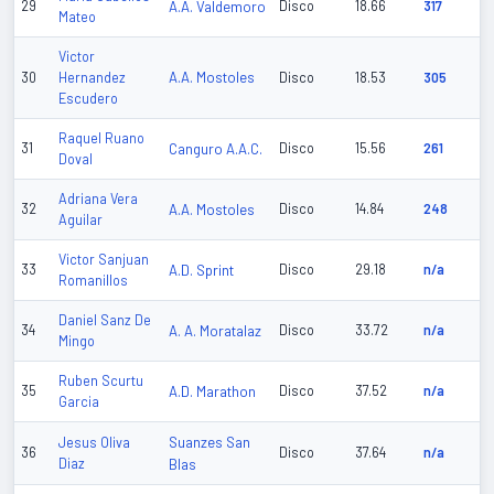
29
A.A. Valdemoro
Disco
18.66
317
Mateo
Victor
A.A. Mostoles
30
Hernandez
Disco
18.53
305
Escudero
Raquel Ruano
31
Canguro A.A.C.
Disco
15.56
261
Doval
Adriana Vera
32
A.A. Mostoles
Disco
14.84
248
Aguilar
Victor Sanjuan
33
A.D. Sprint
Disco
29.18
n/a
Romanillos
Daniel Sanz De
34
A. A. Moratalaz
Disco
33.72
n/a
Mingo
Ruben Scurtu
35
A.D. Marathon
Disco
37.52
n/a
Garcia
Suanzes San
Jesus Oliva
36
Disco
37.64
n/a
Diaz
Blas