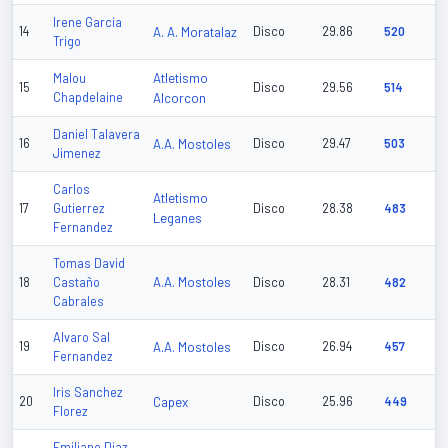
Irene Garcia
14
A. A. Moratalaz
Disco
29.86
520
Trigo
Atletismo
Malou
15
Disco
29.56
514
Chapdelaine
Alcorcon
Daniel Talavera
16
A.A. Mostoles
Disco
29.47
503
Jimenez
Carlos
Atletismo
17
Gutierrez
Disco
28.38
483
Leganes
Fernandez
Tomas David
A.A. Mostoles
18
Castaño
Disco
28.31
482
Cabrales
Alvaro Sal
19
A.A. Mostoles
Disco
26.94
457
Fernandez
Iris Sanchez
20
Capex
Disco
25.96
449
Florez
Emiliano Diaz