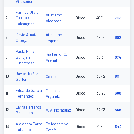
Villaseñor
Farhida Olivia
Atletismo
7
Casillas
Disco
40.11
707
Alcorcon
Lakougnon
Atletismo
David Arnaiz
8
Disco
39.84
692
Ortega
Leganes
Paula Ngoye
Ria Ferrol-C.
9
Bondjale
Disco
38.31
674
Arenal
Hinestrosa
Javier Ibañez
10
Capex
Disco
35.42
611
Guillen
Municipal
Eduardo Garcia
11
Disco
35.25
608
Fernandez
Arganda
Elvira Herreros
12
A. A. Moratalaz
Disco
32.43
566
Benedicto
Polideportivo
Alejandro Parra
13
Disco
31.62
542
Lafuente
Getafe