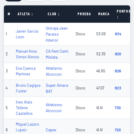
PUNTOS
#
ATLETA ↕
CLUB ↕
PRUEBA
MARCA
↕
Unicaja Jaen
Javier Garcia
1
Paraiso
Disco
53.09
934
Leon
Interior
CA Fent Cami
Manuel Anxo
2
Disco
52.35
920
Simon Alonso
Mislata
Atletismo
Eva Cuenca
3
Disco
46.65
826
Martinez
Alcorcon
Super Amara
Bruno Cagigos
4
Disco
47.07
823
Fuster
BAT
Ines Alais
Atletismo
5
Tellene
Disco
41.41
730
Alcorcon
Castellino
Miguel Lazaro
Capex
6
Lopez-
Disco
41.41
720