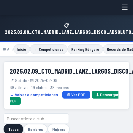
☰
📋
2025.02.09_CTO_MADRID_LANZ_LARGOS_DISCO_ABSOLUTO
Inicio
← Competiciones
Ranking Húngaro
Récords de Mad
IR A →
2025.02.09_CTO_MADRID_LANZ_LARGOS_DISCO
📍 Getafe · 📅 2025-02-09
38 atletas · 19 clubes · 38 marcas
← Volver a competiciones
📄 Ver PDF
⬇ Descargar
PDF
Todos
Hombres
Mujeres