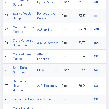
21
Lynze Parla
Disco
24.74
418
Garcia
Polideportivo
Eva Muñoz Del
22
Disco
23.87
411
Campo
Getafe
Martina Arenas
23
A.D. Sprint
Disco
23.69
408
Moreno
Clara Pertierra
24
A.A. Valdemoro
Disco
21.27
364
Sebastian
Atletismo
Maria Almena
25
Disco
19.84
338
Manso
Leganes
Sara Duran
26
CD At Dromos
Disco
19.72
336
Gonzalez
Sergio Del
A. A. Moratalaz
27
Hoyo
Disco
20.04
333
Hernandez
28
Laura Diaz Diaz
A.A. Valdemoro
Disco
19.5
332
Maria Cabellos