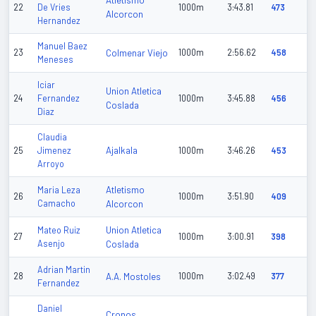
Atletismo
22
De Vries
1000m
3:43.81
473
Alcorcon
Hernandez
Manuel Baez
23
Colmenar Viejo
1000m
2:56.62
458
Meneses
Iciar
Union Atletica
24
Fernandez
1000m
3:45.88
456
Coslada
Diaz
Claudia
Ajalkala
25
Jimenez
1000m
3:46.26
453
Arroyo
Atletismo
Maria Leza
26
1000m
3:51.90
409
Camacho
Alcorcon
Union Atletica
Mateo Ruiz
27
1000m
3:00.91
398
Asenjo
Coslada
Adrian Martin
28
A.A. Mostoles
1000m
3:02.49
377
Fernandez
Daniel
Cronos