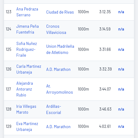
Ana Pedraza
123
Ciudad de Rivas
1000m
3:12.35
n/a
Serrano
Cronos
Jimena Peña
124
1000m
3:14.59
n/a
Fuentefria
Villaviciosa
Sofia Nuñez
Union Madrileña
125
Rodriguez-
1000m
3:31.66
n/a
de Atletismo
Fraile
Carla Martinez
126
A.D. Marathon
1000m
3:32.39
n/a
Urbaneja
Alejandra
At.
127
Antoranz
1000m
3:44.07
n/a
Arroyomolinos
Rubio
Ardillas-
Iria Villegas
128
1000m
3:46.63
n/a
Maroto
Escorial
Eva Martinez
129
A.D. Marathon
1000m
4:02.61
n/a
Urbaneja