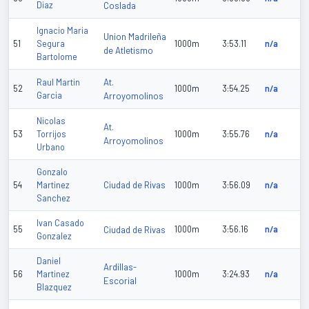
Diaz
Coslada
Ignacio Maria
Union Madrileña
51
Segura
1000m
3:53.11
n/a
de Atletismo
Bartolome
At.
Raul Martin
52
1000m
3:54.25
n/a
Garcia
Arroyomolinos
Nicolas
At.
53
Torrijos
1000m
3:55.76
n/a
Arroyomolinos
Urbano
Gonzalo
Ciudad de Rivas
54
Martinez
1000m
3:56.09
n/a
Sanchez
Ivan Casado
55
Ciudad de Rivas
1000m
3:56.16
n/a
Gonzalez
Daniel
Ardillas-
56
Martinez
1000m
3:24.93
n/a
Escorial
Blazquez