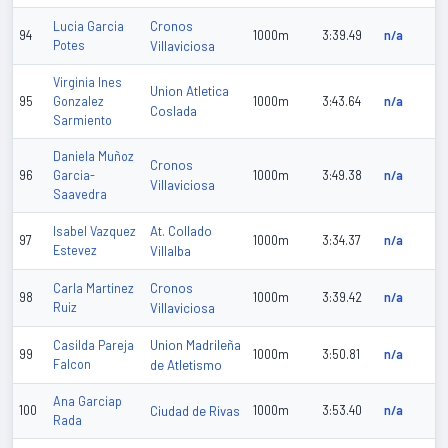
Cronos
Lucia Garcia
94
1000m
3:39.49
n/a
Potes
Villaviciosa
Virginia Ines
Union Atletica
95
Gonzalez
1000m
3:43.64
n/a
Coslada
Sarmiento
Daniela Muñoz
Cronos
96
Garcia-
1000m
3:49.38
n/a
Villaviciosa
Saavedra
At. Collado
Isabel Vazquez
97
1000m
3:34.37
n/a
Estevez
Villalba
Cronos
Carla Martinez
98
1000m
3:39.42
n/a
Ruiz
Villaviciosa
Union Madrileña
Casilda Pareja
99
1000m
3:50.81
n/a
Falcon
de Atletismo
Ana Garciap
100
Ciudad de Rivas
1000m
3:53.40
n/a
Rada