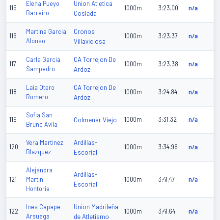
Union Atletica
Elena Pueyo
115
1000m
3:23.00
n/a
Barreiro
Coslada
Cronos
Martina Garcia
116
1000m
3:23.37
n/a
Alonso
Villaviciosa
CA Torrejon De
Carla Garcia
117
1000m
3:23.38
n/a
Sampedro
Ardoz
CA Torrejon De
Laia Otero
118
1000m
3:24.84
n/a
Romero
Ardoz
Sofia San
119
Colmenar Viejo
1000m
3:31.32
n/a
Bruno Avila
Ardillas-
Vera Martinez
120
1000m
3:34.96
n/a
Blazquez
Escorial
Alejandra
Ardillas-
121
Martin
1000m
3:41.47
n/a
Escorial
Hontoria
Union Madrileña
Ines Capape
122
1000m
3:41.64
n/a
Arsuaga
de Atletismo