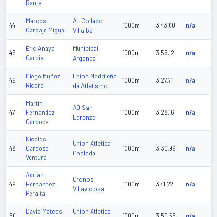
Rante
At. Collado
Marcos
44
1000m
3:43.00
n/a
Carbajo Miguel
Villalba
Municipal
Eric Anaya
45
1000m
3:56.12
n/a
Garcia
Arganda
Union Madrileña
Diego Muñoz
46
1000m
3:27.71
n/a
Ricord
de Atletismo
Martin
AD San
47
Fernandez
1000m
3:28.16
n/a
Lorenzo
Cordoba
Nicolas
Union Atletica
48
Cardoso
1000m
3:30.99
n/a
Coslada
Ventura
Adrian
Cronos
49
Hernandez
1000m
3:41.22
n/a
Villaviciosa
Peralta
Union Atletica
David Mateos
50
1000m
3:50.55
n/a