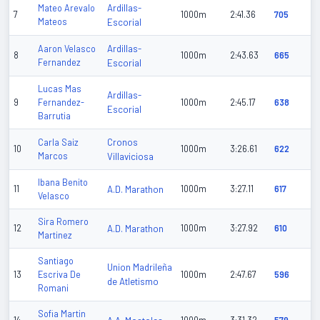
Ardillas-
Mateo Arevalo
7
1000m
2:41.36
705
Mateos
Escorial
Ardillas-
Aaron Velasco
8
1000m
2:43.63
665
Fernandez
Escorial
Lucas Mas
Ardillas-
9
Fernandez-
1000m
2:45.17
638
Escorial
Barrutia
Cronos
Carla Saiz
10
1000m
3:26.61
622
Marcos
Villaviciosa
Ibana Benito
11
A.D. Marathon
1000m
3:27.11
617
Velasco
Sira Romero
12
A.D. Marathon
1000m
3:27.92
610
Martinez
Santiago
Union Madrileña
13
Escriva De
1000m
2:47.67
596
de Atletismo
Romani
Sofia Martin