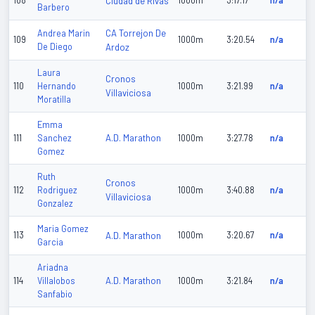
108
Ciudad de Rivas
1000m
3:17.17
n/a
Barbero
CA Torrejon De
Andrea Marin
109
1000m
3:20.54
n/a
De Diego
Ardoz
Laura
Cronos
110
Hernando
1000m
3:21.99
n/a
Villaviciosa
Moratilla
Emma
A.D. Marathon
111
Sanchez
1000m
3:27.78
n/a
Gomez
Ruth
Cronos
112
Rodriguez
1000m
3:40.88
n/a
Villaviciosa
Gonzalez
Maria Gomez
113
A.D. Marathon
1000m
3:20.67
n/a
Garcia
Ariadna
A.D. Marathon
114
Villalobos
1000m
3:21.84
n/a
Sanfabio