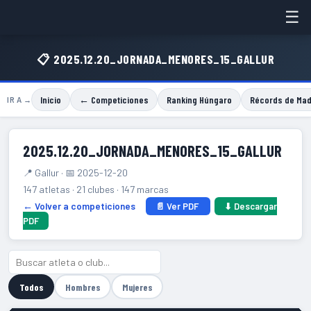
☰
📋 2025.12.20_JORNADA_MENORES_15_GALLUR
Inicio
← Competiciones
Ranking Húngaro
Récords de Mad
IR A →
2025.12.20_JORNADA_MENORES_15_GALLUR
📍 Gallur · 📅 2025-12-20
147 atletas · 21 clubes · 147 marcas
← Volver a competiciones
📄 Ver PDF
⬇ Descargar
PDF
Todos
Hombres
Mujeres