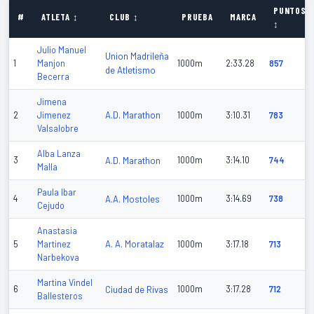
PUNTOS
#
ATLETA ↕
CLUB ↕
PRUEBA
MARCA
↕
Julio Manuel
Union Madrileña
1
Manjon
1000m
2:33.28
857
de Atletismo
Becerra
Jimena
A.D. Marathon
2
Jimenez
1000m
3:10.31
783
Valsalobre
Alba Lanza
3
A.D. Marathon
1000m
3:14.10
744
Malla
Paula Ibar
4
A.A. Mostoles
1000m
3:14.69
738
Cejudo
Anastasia
A. A. Moratalaz
5
Martinez
1000m
3:17.18
713
Narbekova
Martina Vindel
6
Ciudad de Rivas
1000m
3:17.28
712
Ballesteros