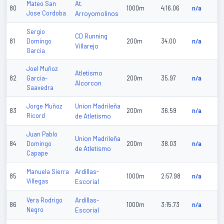
At.
Mateo San
80
1000m
4:16.06
n/a
Jose Cordoba
Arroyomolinos
Sergio
CD Running
81
Domingo
200m
34.00
n/a
Villarejo
Garcia
Joel Muñoz
Atletismo
82
Garcia-
200m
35.97
n/a
Alcorcon
Saavedra
Union Madrileña
Jorge Muñoz
83
200m
36.59
n/a
Ricord
de Atletismo
Juan Pablo
Union Madrileña
84
Domingo
200m
38.03
n/a
de Atletismo
Capape
Ardillas-
Manuela Sierra
85
1000m
2:57.98
n/a
Villegas
Escorial
Ardillas-
Vera Rodrigo
86
1000m
3:15.73
n/a
Negro
Escorial