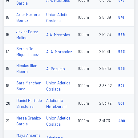
14
A.A. Mostoles
1000m
3:31.32
579
Garcia
Union Atletica
Axier Herrero
15
1000m
2:51.09
541
Gomez
Coslada
Javier Perez
16
A.A. Mostoles
1000m
2:51.23
539
Molina
Sergio De
17
A. A. Moratalaz
1000m
2:51.61
533
Miguel Lopez
Nicolas Illan
18
At Pozuelo
1000m
2:52.13
525
Ribera
Union Atletica
Sara Manchon
19
1000m
3:38.02
521
Saez
Coslada
Atletismo
Daniel Hurtado
20
1000m
2:53.72
501
Sinisterra
Moralzarzal
Union Atletica
Nerea Granizo
21
1000m
3:41.73
490
Garcia
Coslada
Maya Ansems