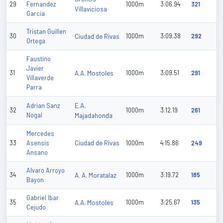
29
Fernandez
1000m
3:06.94
321
Villaviciosa
Garcia
Tristan Guillen
30
Ciudad de Rivas
1000m
3:09.38
292
Ortega
Faustino
Javier
31
A.A. Mostoles
1000m
3:09.51
291
Villaverde
Parra
E.A.
Adrian Sanz
32
1000m
3:12.19
261
Nogal
Majadahonda
Mercedes
Ciudad de Rivas
33
Asensis
1000m
4:15.86
249
Ansano
Alvaro Arroyo
34
A. A. Moratalaz
1000m
3:19.72
185
Bayon
Gabriel Ibar
35
A.A. Mostoles
1000m
3:25.67
135
Cejudo