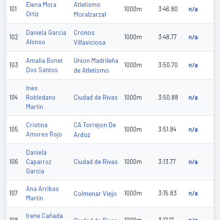
Atletismo
Elena Mora
101
1000m
3:46.80
n/a
Ortiz
Moralzarzal
Cronos
Daniela Garcia
102
1000m
3:48.77
n/a
Alonso
Villaviciosa
Union Madrileña
Amalia Bonet
103
1000m
3:50.70
n/a
Dos Santos
de Atletismo
Ines
Ciudad de Rivas
104
Robledano
1000m
3:50.88
n/a
Martin
CA Torrejon De
Cristina
105
1000m
3:51.84
n/a
Amores Rojo
Ardoz
Daniela
Ciudad de Rivas
106
Caparroz
1000m
3:13.77
n/a
Garcia
Ana Arribas
107
Colmenar Viejo
1000m
3:15.83
n/a
Martin
Irene Cañada