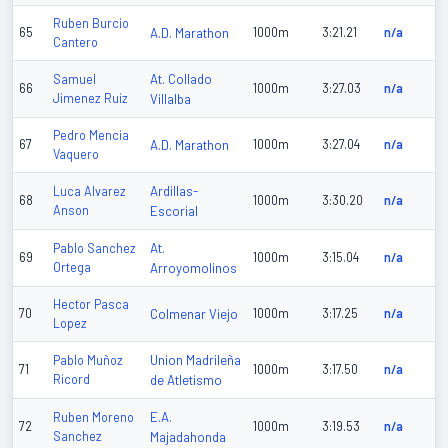
Ruben Burcio
65
A.D. Marathon
1000m
3:21.21
n/a
Cantero
At. Collado
Samuel
66
1000m
3:27.03
n/a
Jimenez Ruiz
Villalba
Pedro Mencia
67
A.D. Marathon
1000m
3:27.04
n/a
Vaquero
Ardillas-
Luca Alvarez
68
1000m
3:30.20
n/a
Anson
Escorial
At.
Pablo Sanchez
69
1000m
3:15.04
n/a
Ortega
Arroyomolinos
Hector Pasca
70
Colmenar Viejo
1000m
3:17.25
n/a
Lopez
Union Madrileña
Pablo Muñoz
71
1000m
3:17.50
n/a
Ricord
de Atletismo
E.A.
Ruben Moreno
72
1000m
3:19.53
n/a
Sanchez
Majadahonda