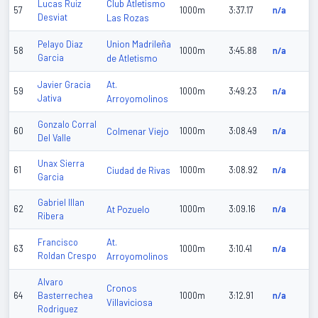
Club Atletismo
Lucas Ruiz
57
1000m
3:37.17
n/a
Desviat
Las Rozas
Union Madrileña
Pelayo Diaz
58
1000m
3:45.88
n/a
Garcia
de Atletismo
At.
Javier Gracia
59
1000m
3:49.23
n/a
Jativa
Arroyomolinos
Gonzalo Corral
60
Colmenar Viejo
1000m
3:08.49
n/a
Del Valle
Unax Sierra
61
Ciudad de Rivas
1000m
3:08.92
n/a
Garcia
Gabriel Illan
62
At Pozuelo
1000m
3:09.16
n/a
Ribera
At.
Francisco
63
1000m
3:10.41
n/a
Roldan Crespo
Arroyomolinos
Alvaro
Cronos
64
Basterrechea
1000m
3:12.91
n/a
Villaviciosa
Rodriguez