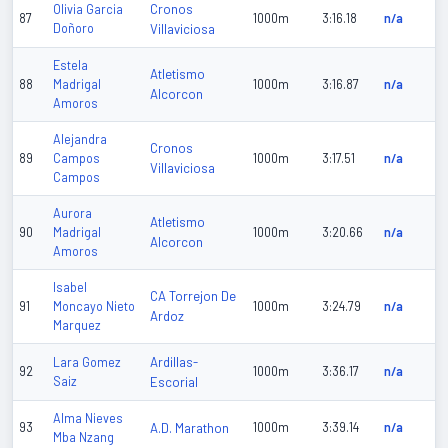
Cronos
Olivia Garcia
87
1000m
3:16.18
n/a
Doñoro
Villaviciosa
Estela
Atletismo
88
Madrigal
1000m
3:16.87
n/a
Alcorcon
Amoros
Alejandra
Cronos
89
Campos
1000m
3:17.51
n/a
Villaviciosa
Campos
Aurora
Atletismo
90
Madrigal
1000m
3:20.66
n/a
Alcorcon
Amoros
Isabel
CA Torrejon De
91
Moncayo Nieto
1000m
3:24.79
n/a
Ardoz
Marquez
Ardillas-
Lara Gomez
92
1000m
3:36.17
n/a
Saiz
Escorial
Alma Nieves
93
A.D. Marathon
1000m
3:39.14
n/a
Mba Nzang