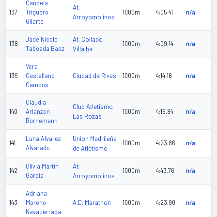
Candela
At.
137
Triguero
1000m
4:05.41
n/a
Arroyomolinos
Gilarte
At. Collado
Jade Nicole
138
1000m
4:09.14
n/a
Taboada Baez
Villalba
Vera
Ciudad de Rivas
139
Castellano
1000m
4:14.16
n/a
Campos
Claudia
Club Atletismo
140
Arlanzon
1000m
4:19.94
n/a
Las Rozas
Bornemann
Union Madrileña
Luna Alvarez
141
1000m
4:23.86
n/a
Alvarado
de Atletismo
At.
Olivia Martin
142
1000m
4:43.76
n/a
Garcia
Arroyomolinos
Adriana
A.D. Marathon
143
Moreno
1000m
4:23.90
n/a
Navacerrada