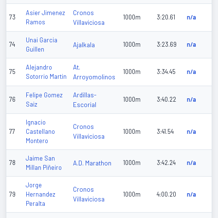
Cronos
Asier Jimenez
73
1000m
3:20.61
n/a
Ramos
Villaviciosa
Unai Garcia
74
Ajalkala
1000m
3:23.69
n/a
Guillen
At.
Alejandro
75
1000m
3:34.45
n/a
Sotorrio Martin
Arroyomolinos
Ardillas-
Felipe Gomez
76
1000m
3:40.22
n/a
Saiz
Escorial
Ignacio
Cronos
77
Castellano
1000m
3:41.54
n/a
Villaviciosa
Montero
Jaime San
78
A.D. Marathon
1000m
3:42.24
n/a
Millan Piñeiro
Jorge
Cronos
79
Hernandez
1000m
4:00.20
n/a
Villaviciosa
Peralta