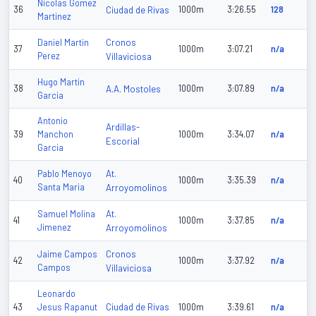
Nicolas Gomez
36
Ciudad de Rivas
1000m
3:26.55
128
Martinez
Cronos
Daniel Martin
37
1000m
3:07.21
n/a
Perez
Villaviciosa
Hugo Martin
38
A.A. Mostoles
1000m
3:07.89
n/a
Garcia
Antonio
Ardillas-
39
Manchon
1000m
3:34.07
n/a
Escorial
Garcia
At.
Pablo Menoyo
40
1000m
3:35.39
n/a
Santa Maria
Arroyomolinos
At.
Samuel Molina
41
1000m
3:37.85
n/a
Jimenez
Arroyomolinos
Cronos
Jaime Campos
42
1000m
3:37.92
n/a
Campos
Villaviciosa
Leonardo
Ciudad de Rivas
43
Jesus Rapanut
1000m
3:39.61
n/a