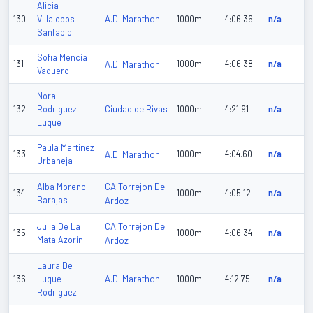
Alicia
A.D. Marathon
130
Villalobos
1000m
4:06.36
n/a
Sanfabio
Sofia Mencia
131
A.D. Marathon
1000m
4:06.38
n/a
Vaquero
Nora
Ciudad de Rivas
132
Rodriguez
1000m
4:21.91
n/a
Luque
Paula Martinez
133
A.D. Marathon
1000m
4:04.60
n/a
Urbaneja
CA Torrejon De
Alba Moreno
134
1000m
4:05.12
n/a
Barajas
Ardoz
CA Torrejon De
Julia De La
135
1000m
4:06.34
n/a
Mata Azorin
Ardoz
Laura De
A.D. Marathon
136
Luque
1000m
4:12.75
n/a
Rodriguez