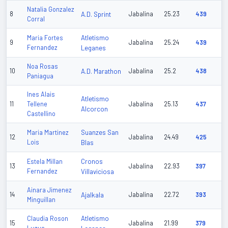
Natalia Gonzalez
8
A.D. Sprint
Jabalina
25.23
439
Corral
Atletismo
Maria Fortes
9
Jabalina
25.24
439
Fernandez
Leganes
Noa Rosas
10
A.D. Marathon
Jabalina
25.2
438
Paniagua
Ines Alais
Atletismo
11
Tellene
Jabalina
25.13
437
Alcorcon
Castellino
Suanzes San
Maria Martinez
12
Jabalina
24.49
425
Lois
Blas
Cronos
Estela Millan
13
Jabalina
22.93
397
Fernandez
Villaviciosa
Ainara Jimenez
14
Ajalkala
Jabalina
22.72
393
Minguillan
Atletismo
Claudia Roson
15
Jabalina
21.99
379