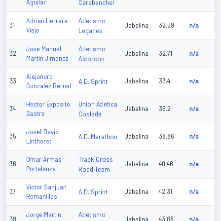
Aguilar
Carabanchel
Atletismo
Adrian Herrera
31
Jabalina
32.59
n/a
Viejo
Leganes
Atletismo
Jose Manuel
32
Jabalina
32.71
n/a
Martin Jimenez
Alcorcon
Alejandro
33
A.D. Sprint
Jabalina
33.4
n/a
Gonzalez Bernal
Union Atletica
Hector Exposito
34
Jabalina
36.2
n/a
Sastre
Coslada
Josef David
35
A.D. Marathon
Jabalina
38.86
n/a
Linthorst
Track Cross
Omar Armas
36
Jabalina
40.46
n/a
Portalanza
Road Team
Victor Sanjuan
37
A.D. Sprint
Jabalina
42.31
n/a
Romanillos
Atletismo
Jorge Martin
38
Jabalina
43.88
n/a