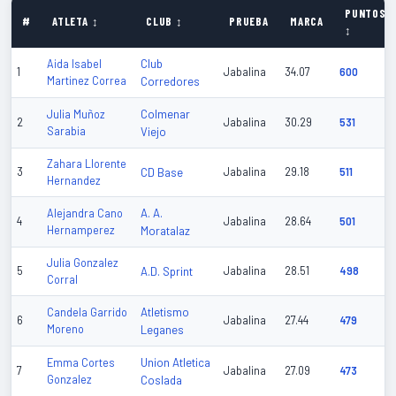
PUNTOS
#
ATLETA ↕
CLUB ↕
PRUEBA
MARCA
↕
Club
Aida Isabel
1
Jabalina
34.07
600
Martinez Correa
Corredores
Colmenar
Julia Muñoz
2
Jabalina
30.29
531
Sarabia
Viejo
Zahara Llorente
3
CD Base
Jabalina
29.18
511
Hernandez
A. A.
Alejandra Cano
4
Jabalina
28.64
501
Hernamperez
Moratalaz
Julia Gonzalez
5
A.D. Sprint
Jabalina
28.51
498
Corral
Atletismo
Candela Garrido
6
Jabalina
27.44
479
Moreno
Leganes
Union Atletica
Emma Cortes
7
Jabalina
27.09
473
Gonzalez
Coslada