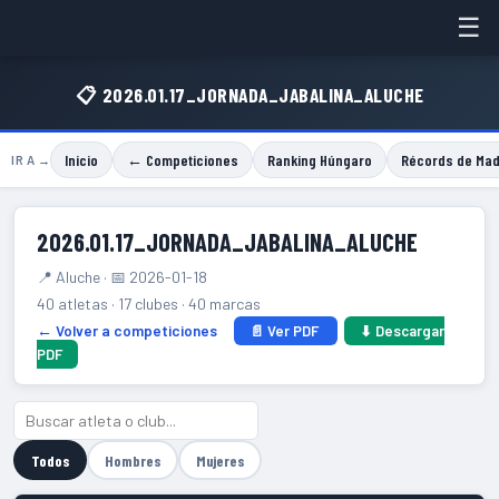
☰
📋 2026.01.17_JORNADA_JABALINA_ALUCHE
Inicio
← Competiciones
Ranking Húngaro
Récords de Mad
IR A →
2026.01.17_JORNADA_JABALINA_ALUCHE
📍 Aluche · 📅 2026-01-18
40 atletas · 17 clubes · 40 marcas
← Volver a competiciones
📄 Ver PDF
⬇ Descargar
PDF
Todos
Hombres
Mujeres