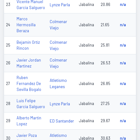
Vicente Manuel
23
Lynze Parla
Jabalina
20.86
n/a
Garcia Salguero
Marco
Colmenar
24
Hermosilla
Jabalina
21.65
n/a
Viejo
Beraza
Colmenar
Bejamin Ortiz
25
Jabalina
25.81
n/a
Rincon
Viejo
Colmenar
Javier Jordan
26
Jabalina
26.53
n/a
Martinez
Viejo
Ruben
Atletismo
27
Fernandez De
Jabalina
26.85
n/a
Leganes
Sevilla Bogalo
Luis Felipe
28
Lynze Parla
Jabalina
27.25
n/a
Garcia Salguero
Alberto Martin
29
ED Santander
Jabalina
29.67
n/a
Lopez
Atletismo
Javier Poza
30
Jabalina
30.63
n/a