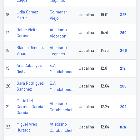
Luque
Leganes
Colmenar
Lidia Gomez
16
Jabalina
19.01
325
Martin
Viejo
Atletismo
Dafne Vieito
17
Jabalina
15.41
260
Carasa
Alcorcon
Atletismo
Blanca Jimenez
18
Jabalina
14.75
248
Viñas
Leganes
E.A.
Ana Cabanyes
19
Jabalina
12.8
212
Nieto
Majadahonda
E.A.
Sara Rodriguez
20
Jabalina
12.64
209
Sanchez
Majadahonda
Maria Del
Atletismo
21
Carmen Garcia
Jabalina
12.24
202
Carabanchel
Garcia
Atletismo
Miguel Ares
22
Jabalina
12.04
n/a
Hurtado
Carabanchel