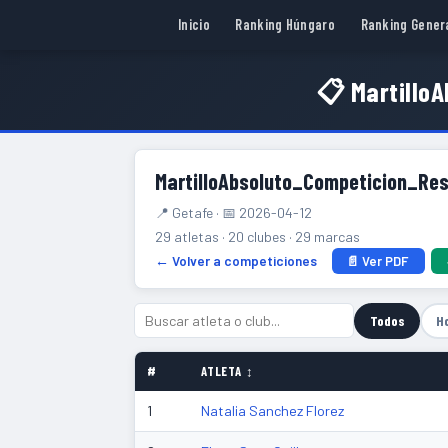
Inicio
Ranking Húngaro
Ranking Gener
📋 Martillo
MartilloAbsoluto_Competicion_R
📍 Getafe · 📅 2026-04-12
29 atletas · 20 clubes · 29 marcas
← Volver a competiciones
📄 Ver PDF
Todos
H
#
ATLETA ↕
1
Natalia Sanchez Florez