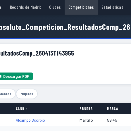
al
Récords de Madrid
Clubes
Competiciones
Estadísticas
Absoluto_Competicion_ResultadosComp_2
esultadosComp_260413T143955
⬇ Descargar PDF
ombres
Mujeres
CLUB ↕
PRUEBA
MARCA
Martillo
59.45
Alcampo Scorpio