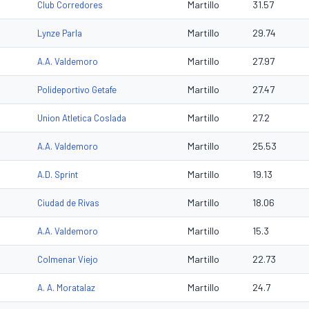
Martillo
31.57
Club Corredores
Martillo
29.74
Lynze Parla
Martillo
27.97
A.A. Valdemoro
Martillo
27.47
Polideportivo Getafe
Martillo
27.2
Union Atletica Coslada
Martillo
25.53
A.A. Valdemoro
Martillo
19.13
A.D. Sprint
Martillo
18.06
Ciudad de Rivas
Martillo
15.3
A.A. Valdemoro
Martillo
22.73
Colmenar Viejo
Martillo
24.7
A. A. Moratalaz