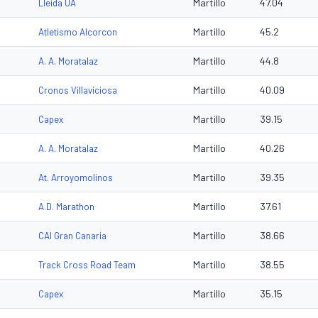
Martillo
47.04
Lleida UA
Martillo
45.2
Atletismo Alcorcon
Martillo
44.8
A. A. Moratalaz
Martillo
40.09
Cronos Villaviciosa
Martillo
39.15
Capex
Martillo
40.26
A. A. Moratalaz
Martillo
39.35
At. Arroyomolinos
Martillo
37.61
A.D. Marathon
Martillo
38.66
CAI Gran Canaria
Martillo
38.55
Track Cross Road Team
Martillo
35.15
Capex