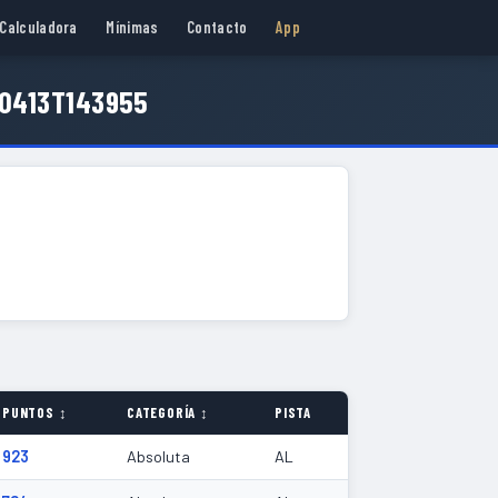
Calculadora
Mínimas
Contacto
App
60413T143955
PUNTOS ↕
CATEGORÍA ↕
PISTA
923
Absoluta
AL