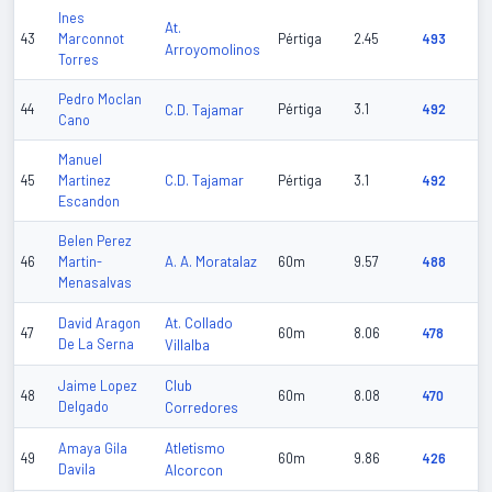
Ines
At.
43
Marconnot
Pértiga
2.45
493
Arroyomolinos
Torres
Pedro Moclan
44
C.D. Tajamar
Pértiga
3.1
492
Cano
Manuel
C.D. Tajamar
45
Martinez
Pértiga
3.1
492
Escandon
Belen Perez
A. A. Moratalaz
46
Martin-
60m
9.57
488
Menasalvas
At. Collado
David Aragon
47
60m
8.06
478
De La Serna
Villalba
Club
Jaime Lopez
48
60m
8.08
470
Delgado
Corredores
Atletismo
Amaya Gila
49
60m
9.86
426
Davila
Alcorcon