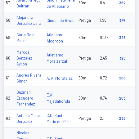
Union Madrileña
Alvaro Arregui
57
60m
8.4
362
Beltran
de Atletismo
Alejandra
58
Ciudad de Rivas
Pértiga
1.95
347
Gonzalez Jara
Atletismo
Carla Rojo
59
60m
10.38
326
Molina
Alcorcon
Marcos
Atletismo
60
Gonzalez
Pértiga
2.45
325
Moralzarzal
Ayllon
Andres Rivera
61
A. A. Moratalaz
60m
8.72
268
Simon
Guzman
E.A.
62
Escudero
60m
8.74
263
Majadahonda
Fernandez
C.D. Santa
Antonio Molero
63
Pértiga
2.1
236
Gonzalez
Maria del Pilar
Nicolas
C.D. Santa
Gomez-