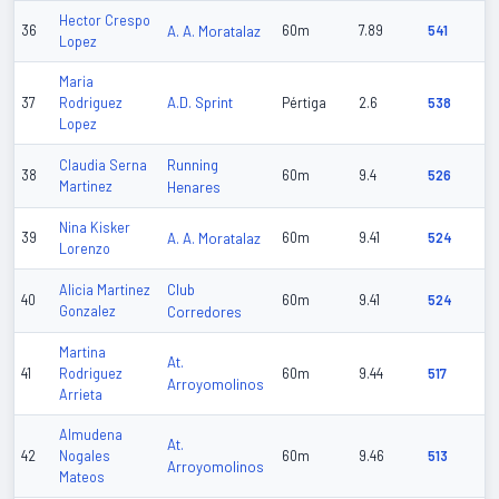
Hector Crespo
36
A. A. Moratalaz
60m
7.89
541
Lopez
Maria
A.D. Sprint
37
Rodriguez
Pértiga
2.6
538
Lopez
Running
Claudia Serna
38
60m
9.4
526
Martinez
Henares
Nina Kisker
39
A. A. Moratalaz
60m
9.41
524
Lorenzo
Club
Alicia Martinez
40
60m
9.41
524
Gonzalez
Corredores
Martina
At.
41
Rodriguez
60m
9.44
517
Arroyomolinos
Arrieta
Almudena
At.
42
Nogales
60m
9.46
513
Arroyomolinos
Mateos