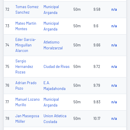
Municipal
Tomas Gomez
72
50m
9.58
n/a
Sanchez
Arganda
Municipal
Mateo Martin
73
50m
9.6
n/a
Montes
Arganda
Eder Garcia-
Atletismo
74
Minguillan
50m
9.66
n/a
Moralzarzal
Alarcon
Sergio
Ciudad de Rivas
75
Hernandez
50m
9.72
n/a
Rozas
E.A.
Adrian Prado
76
50m
9.79
n/a
Pozo
Majadahonda
Municipal
Manuel Lozano
77
50m
9.83
n/a
Murillo
Arganda
Union Atletica
Jan Masegosa
78
50m
10.17
n/a
Möller
Coslada