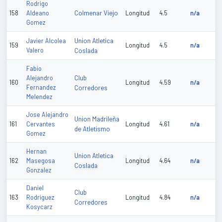
Rodrigo
Colmenar Viejo
158
Aldeano
Longitud
4.5
n/a
Gomez
Union Atletica
Javier Alcolea
159
Longitud
4.5
n/a
Valero
Coslada
Fabio
Club
Alejandro
160
Longitud
4.59
n/a
Fernandez
Corredores
Melendez
Jose Alejandro
Union Madrileña
161
Cervantes
Longitud
4.61
n/a
de Atletismo
Gomez
Hernan
Union Atletica
162
Masegosa
Longitud
4.64
n/a
Coslada
Gonzalez
Daniel
Club
163
Rodriguez
Longitud
4.84
n/a
Corredores
Kosycarz