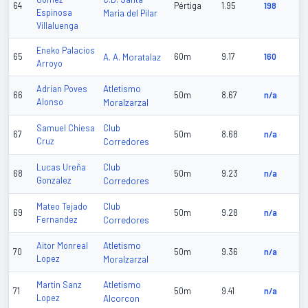
64
Pértiga
1.95
198
Espinosa
Maria del Pilar
Villaluenga
Eneko Palacios
65
A. A. Moratalaz
60m
9.17
160
Arroyo
Atletismo
Adrian Poves
66
50m
8.67
n/a
Alonso
Moralzarzal
Club
Samuel Chiesa
67
50m
8.68
n/a
Cruz
Corredores
Club
Lucas Ureña
68
50m
9.23
n/a
Gonzalez
Corredores
Club
Mateo Tejado
69
50m
9.28
n/a
Fernandez
Corredores
Atletismo
Aitor Monreal
70
50m
9.36
n/a
Lopez
Moralzarzal
Atletismo
Martin Sanz
71
50m
9.41
n/a
Lopez
Alcorcon