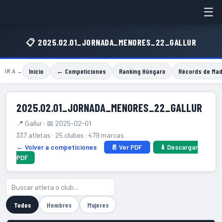
☰
📋 2025.02.01_JORNADA_MENORES_22_GALLUR
Inicio
← Competiciones
Ranking Húngaro
Récords de Mad
IR A →
2025.02.01_JORNADA_MENORES_22_GALLUR
📍 Gallur · 📅 2025-02-01
337 atletas · 25 clubes · 479 marcas
← Volver a competiciones
📄 Ver PDF
⬇ Descargar
PDF
Todos
Hombres
Mujeres