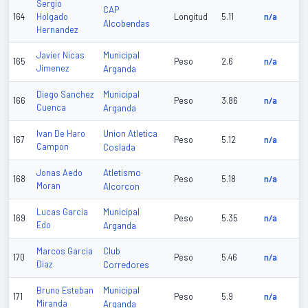
Sergio
CAP
164
Holgado
Longitud
5.11
n/a
Alcobendas
Hernandez
Municipal
Javier Nicas
165
Peso
2.6
n/a
Jimenez
Arganda
Municipal
Diego Sanchez
166
Peso
3.86
n/a
Cuenca
Arganda
Union Atletica
Ivan De Haro
167
Peso
5.12
n/a
Campon
Coslada
Atletismo
Jonas Aedo
168
Peso
5.18
n/a
Moran
Alcorcon
Municipal
Lucas Garcia
169
Peso
5.35
n/a
Edo
Arganda
Club
Marcos Garcia
170
Peso
5.46
n/a
Diaz
Corredores
Municipal
Bruno Esteban
171
Peso
5.9
n/a
Miranda
Arganda