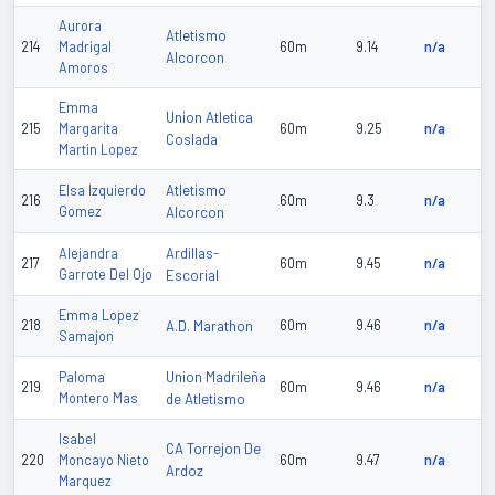
Aurora
Atletismo
214
Madrigal
60m
9.14
n/a
Alcorcon
Amoros
Emma
Union Atletica
215
Margarita
60m
9.25
n/a
Coslada
Martin Lopez
Atletismo
Elsa Izquierdo
216
60m
9.3
n/a
Gomez
Alcorcon
Ardillas-
Alejandra
217
60m
9.45
n/a
Garrote Del Ojo
Escorial
Emma Lopez
218
A.D. Marathon
60m
9.46
n/a
Samajon
Union Madrileña
Paloma
219
60m
9.46
n/a
Montero Mas
de Atletismo
Isabel
CA Torrejon De
220
Moncayo Nieto
60m
9.47
n/a
Ardoz
Marquez