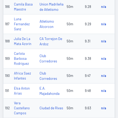
Union Madrileña
Camila Basa
186
50m
9.28
n/a
Maestre
de Atletismo
Luna
Atletismo
187
Fernandez
50m
9.29
n/a
Alcorcon
Sanz
CA Torrejon De
Julia De La
188
50m
9.31
n/a
Mata Azorin
Ardoz
Carlota
Club
189
Barbosa
50m
9.38
n/a
Corredores
Rodriguez
Club
Africa Saez
190
50m
9.47
n/a
Infantes
Corredores
E.A.
Elsa Anton
191
50m
9.48
n/a
Arias
Majadahonda
Vera
Ciudad de Rivas
192
Castellano
50m
9.63
n/a
Campos