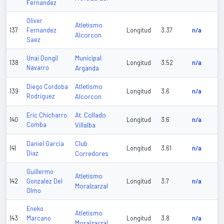
Fernandez
Oliver
Atletismo
137
Fernandez
Longitud
3.37
n/a
Alcorcon
Saez
Municipal
Unai Dongil
138
Longitud
3.52
n/a
Navarro
Arganda
Atletismo
Diego Cordoba
139
Longitud
3.6
n/a
Rodriguez
Alcorcon
At. Collado
Eric Chicharro
140
Longitud
3.6
n/a
Comba
Villalba
Club
Daniel Garcia
141
Longitud
3.61
n/a
Diaz
Corredores
Guillermo
Atletismo
142
Gonzalez Del
Longitud
3.7
n/a
Moralzarzal
Olmo
Eneko
Atletismo
143
Marcano
Longitud
3.8
n/a
Moralzarzal