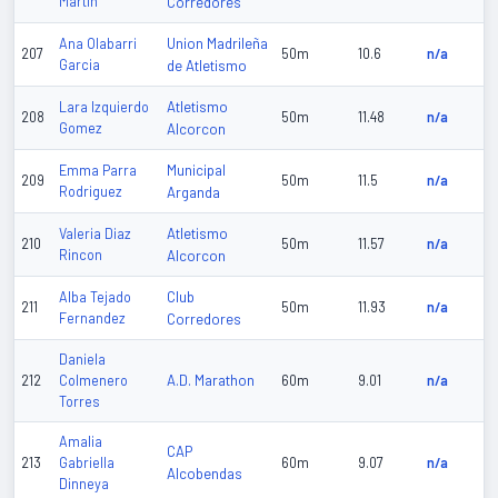
Martin
Corredores
Union Madrileña
Ana Olabarri
207
50m
10.6
n/a
Garcia
de Atletismo
Atletismo
Lara Izquierdo
208
50m
11.48
n/a
Gomez
Alcorcon
Municipal
Emma Parra
209
50m
11.5
n/a
Rodriguez
Arganda
Atletismo
Valeria Diaz
210
50m
11.57
n/a
Rincon
Alcorcon
Club
Alba Tejado
211
50m
11.93
n/a
Fernandez
Corredores
Daniela
A.D. Marathon
212
Colmenero
60m
9.01
n/a
Torres
Amalia
CAP
213
Gabriella
60m
9.07
n/a
Alcobendas
Dinneya