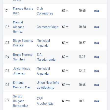
Club
Marcos Garcia
101
60m
10.49
n/a
Diaz
Corredores
Manuel
Colmenar Viejo
102
Aldeano
60m
10.68
n/a
Gomez
Municipal
Diego Sanchez
103
60m
10.87
n/a
Cuenca
Arganda
E.A.
Bruno Moreno
104
60m
11.05
n/a
Sanchez
Majadahonda
Municipal
Javier Nicas
105
60m
12.19
n/a
Jimenez
Arganda
Union Madrileña
Enrique
106
60mv
10.46
n/a
Montero Mas
de Atletismo
Sergio
CAP
107
Holgado
60mv
10.8
n/a
Alcobendas
Hernandez