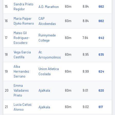
Sandra Prieto
15
A.D. Marathon
60m
8.84
662
Regidor
CAP
Maria Paiper
16
60m
8.84
662
Djoko Romero
Alcobendas
Mateo Gil
Runnymede
17
Rodriguez-
60m
7.64
642
College
Escudero
At.
Vega Garcia
18
60m
8.95
635
Castilla
Arroyomolinos
Alba
Union Atletica
19
Hernandez
60m
8.99
624
Coslada
Serrano
Emma
Ajalkala
20
Valladares
60m
9.01
620
Prieto
Lucia Cañas
21
Ajalkala
60m
9.02
617
Alonso