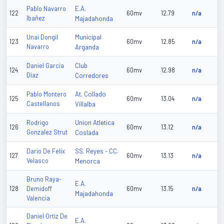
E.A.
Pablo Navarro
122
60mv
12.79
n/a
Ibañez
Majadahonda
Municipal
Unai Dongil
123
60mv
12.85
n/a
Navarro
Arganda
Club
Daniel Garcia
124
60mv
12.98
n/a
Diaz
Corredores
At. Collado
Pablo Montero
125
60mv
13.04
n/a
Castellanos
Villalba
Union Atletica
Rodrigo
126
60mv
13.12
n/a
Gonzalez Strut
Coslada
SS. Reyes - CC.
Dario De Felix
127
60mv
13.13
n/a
Velasco
Menorca
Bruno Raya-
E.A.
128
Demidoff
60mv
13.15
n/a
Majadahonda
Valencia
Daniel Ortiz De
E.A.