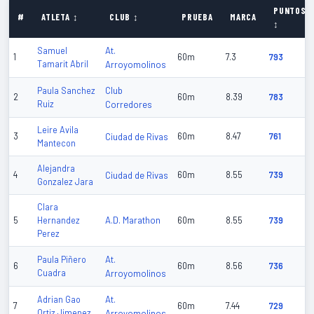
PUNTOS
#
ATLETA ↕
CLUB ↕
PRUEBA
MARCA
↕
At.
Samuel
1
60m
7.3
793
Tamarit Abril
Arroyomolinos
Club
Paula Sanchez
2
60m
8.39
783
Ruiz
Corredores
Leire Avila
3
Ciudad de Rivas
60m
8.47
761
Mantecon
Alejandra
4
Ciudad de Rivas
60m
8.55
739
Gonzalez Jara
Clara
A.D. Marathon
5
Hernandez
60m
8.55
739
Perez
At.
Paula Piñero
6
60m
8.56
736
Cuadra
Arroyomolinos
At.
Adrian Gao
7
60m
7.44
729
Ortiz Jimenez
Arroyomolinos