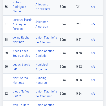
Ruben
Atletismo
86
Rodriguez
50m
12.1
n/a
Moralzarzal
Martin
Lorenzo Martin
Atletismo
87
Abihaggle
50m
12.11
n/a
Alcorcon
Perulan
Union Madrileña
Jorge Reche
88
60m
9.21
n/a
Martinez
de Atletismo
Union Atletica
Neco Lopez
89
60m
9.36
n/a
Entrecanales
Coslada
Municipal
Lucas Garcia
90
60m
9.52
n/a
Edo
Arganda
Running
Marti Serna
91
60m
9.66
n/a
Martinez
Henares
Union Madrileña
Diego Muñoz
92
60m
9.84
n/a
Ricord
de Atletismo
Union Atletica
Ivan De Haro