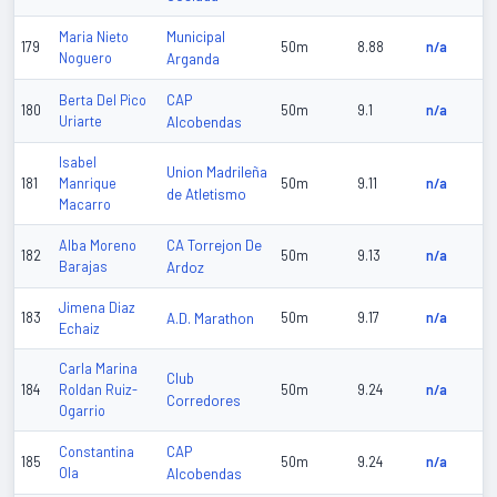
Municipal
Maria Nieto
179
50m
8.88
n/a
Noguero
Arganda
CAP
Berta Del Pico
180
50m
9.1
n/a
Uriarte
Alcobendas
Isabel
Union Madrileña
181
Manrique
50m
9.11
n/a
de Atletismo
Macarro
CA Torrejon De
Alba Moreno
182
50m
9.13
n/a
Barajas
Ardoz
Jimena Diaz
183
A.D. Marathon
50m
9.17
n/a
Echaiz
Carla Marina
Club
184
Roldan Ruiz-
50m
9.24
n/a
Corredores
Ogarrio
CAP
Constantina
185
50m
9.24
n/a
Ola
Alcobendas