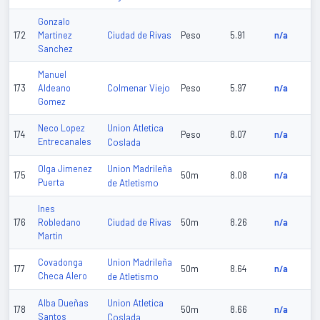
Gonzalo
Ciudad de Rivas
172
Martinez
Peso
5.91
n/a
Sanchez
Manuel
Colmenar Viejo
173
Aldeano
Peso
5.97
n/a
Gomez
Union Atletica
Neco Lopez
174
Peso
8.07
n/a
Entrecanales
Coslada
Union Madrileña
Olga Jimenez
175
50m
8.08
n/a
Puerta
de Atletismo
Ines
Ciudad de Rivas
176
Robledano
50m
8.26
n/a
Martin
Union Madrileña
Covadonga
177
50m
8.64
n/a
Checa Alero
de Atletismo
Union Atletica
Alba Dueñas
178
50m
8.66
n/a
Santos
Coslada