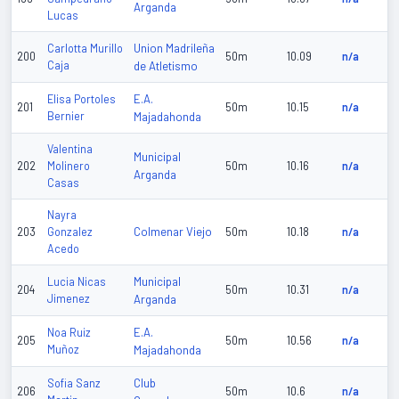
Arganda
Lucas
Union Madrileña
Carlotta Murillo
200
50m
10.09
n/a
Caja
de Atletismo
E.A.
Elisa Portoles
201
50m
10.15
n/a
Bernier
Majadahonda
Valentina
Municipal
202
Molinero
50m
10.16
n/a
Arganda
Casas
Nayra
Colmenar Viejo
203
Gonzalez
50m
10.18
n/a
Acedo
Municipal
Lucia Nicas
204
50m
10.31
n/a
Jimenez
Arganda
E.A.
Noa Ruiz
205
50m
10.56
n/a
Muñoz
Majadahonda
Club
Sofia Sanz
206
50m
10.6
n/a