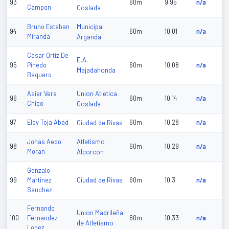
93
60m
9.95
n/a
Campon
Coslada
Municipal
Bruno Esteban
94
60m
10.01
n/a
Miranda
Arganda
Cesar Ortiz De
E.A.
95
Pinedo
60m
10.08
n/a
Majadahonda
Baquero
Union Atletica
Asier Vera
96
60m
10.14
n/a
Chico
Coslada
97
Eloy Toja Abad
Ciudad de Rivas
60m
10.28
n/a
Atletismo
Jonas Aedo
98
60m
10.29
n/a
Moran
Alcorcon
Gonzalo
Ciudad de Rivas
99
Martinez
60m
10.3
n/a
Sanchez
Fernando
Union Madrileña
100
Fernandez
60m
10.33
n/a
de Atletismo
Lopez