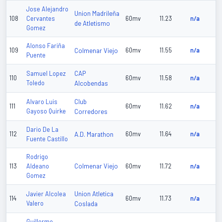
Jose Alejandro
Union Madrileña
108
Cervantes
60mv
11.23
n/a
de Atletismo
Gomez
Alonso Fariña
109
Colmenar Viejo
60mv
11.55
n/a
Puente
CAP
Samuel Lopez
110
60mv
11.58
n/a
Toledo
Alcobendas
Club
Alvaro Luis
111
60mv
11.62
n/a
Gayoso Quirke
Corredores
Dario De La
112
A.D. Marathon
60mv
11.64
n/a
Fuente Castillo
Rodrigo
Colmenar Viejo
113
Aldeano
60mv
11.72
n/a
Gomez
Union Atletica
Javier Alcolea
114
60mv
11.73
n/a
Valero
Coslada
Guillermo