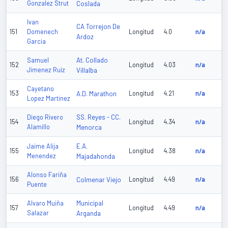
Gonzalez Strut
Coslada
Ivan
CA Torrejon De
151
Domenech
Longitud
4.0
n/a
Ardoz
Garcia
At. Collado
Samuel
152
Longitud
4.03
n/a
Jimenez Ruiz
Villalba
Cayetano
153
A.D. Marathon
Longitud
4.21
n/a
Lopez Martinez
SS. Reyes - CC.
Diego Rivero
154
Longitud
4.34
n/a
Alamillo
Menorca
E.A.
Jaime Alija
155
Longitud
4.38
n/a
Menendez
Majadahonda
Alonso Fariña
156
Colmenar Viejo
Longitud
4.49
n/a
Puente
Municipal
Alvaro Muiña
157
Longitud
4.49
n/a
Salazar
Arganda