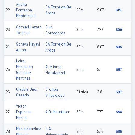
Aitana
CA Torrejon De
22
Fontecha
60m
9.03
615
Ardoz
Monterrubio
Club
Samuel Lazaro
23
60m
7.72
609
Toranzo
Corredores
CA Torrejon De
Soraya Hayavi
24
60m
9.07
605
Anton
Ardoz
Leire
Atletismo
Mercedes
25
60m
9.1
597
Gonzalez
Moralzarzal
Martinez
Cronos
Claudia Diez
26
Pértiga
2.8
597
Casado
Villaviciosa
Victor
A.D. Marathon
27
Espinosa
60m
7.77
588
Martin
E.A.
Maria Sanchez
28
60m
9.15
585
Marcos
Majadahonda