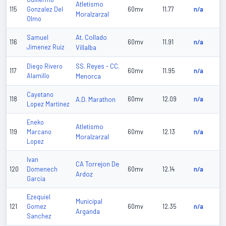
Atletismo
115
Gonzalez Del
60mv
11.77
n/a
Moralzarzal
Olmo
At. Collado
Samuel
116
60mv
11.91
n/a
Jimenez Ruiz
Villalba
SS. Reyes - CC.
Diego Rivero
117
60mv
11.95
n/a
Alamillo
Menorca
Cayetano
118
A.D. Marathon
60mv
12.09
n/a
Lopez Martinez
Eneko
Atletismo
119
Marcano
60mv
12.13
n/a
Moralzarzal
Lopez
Ivan
CA Torrejon De
120
Domenech
60mv
12.14
n/a
Ardoz
Garcia
Ezequiel
Municipal
121
Gomez
60mv
12.35
n/a
Arganda
Sanchez