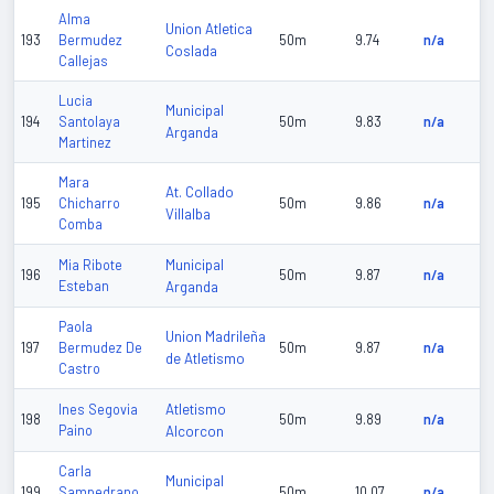
Alma
Union Atletica
193
Bermudez
50m
9.74
n/a
Coslada
Callejas
Lucia
Municipal
194
Santolaya
50m
9.83
n/a
Arganda
Martinez
Mara
At. Collado
195
Chicharro
50m
9.86
n/a
Villalba
Comba
Municipal
Mia Ribote
196
50m
9.87
n/a
Esteban
Arganda
Paola
Union Madrileña
197
Bermudez De
50m
9.87
n/a
de Atletismo
Castro
Atletismo
Ines Segovia
198
50m
9.89
n/a
Paino
Alcorcon
Carla
Municipal
199
Sampedrano
50m
10.07
n/a