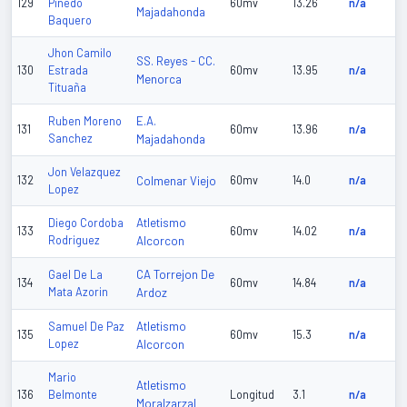
129
Pinedo
60mv
13.26
n/a
Majadahonda
Baquero
Jhon Camilo
SS. Reyes - CC.
130
Estrada
60mv
13.95
n/a
Menorca
Tituaña
E.A.
Ruben Moreno
131
60mv
13.96
n/a
Sanchez
Majadahonda
Jon Velazquez
132
Colmenar Viejo
60mv
14.0
n/a
Lopez
Atletismo
Diego Cordoba
133
60mv
14.02
n/a
Rodriguez
Alcorcon
CA Torrejon De
Gael De La
134
60mv
14.84
n/a
Mata Azorin
Ardoz
Atletismo
Samuel De Paz
135
60mv
15.3
n/a
Lopez
Alcorcon
Mario
Atletismo
136
Belmonte
Longitud
3.1
n/a
Moralzarzal