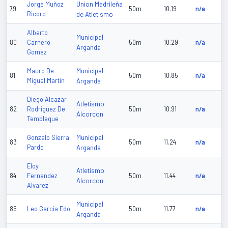
Union Madrileña
Jorge Muñoz
79
50m
10.19
n/a
Ricord
de Atletismo
Alberto
Municipal
80
Carnero
50m
10.29
n/a
Arganda
Gomez
Municipal
Mauro De
81
50m
10.85
n/a
Miguel Martin
Arganda
Diego Alcazar
Atletismo
82
Rodriguez De
50m
10.91
n/a
Alcorcon
Tembleque
Municipal
Gonzalo Sierra
83
50m
11.24
n/a
Pardo
Arganda
Eloy
Atletismo
84
Fernandez
50m
11.44
n/a
Alcorcon
Alvarez
Municipal
85
Leo Garcia Edo
50m
11.77
n/a
Arganda