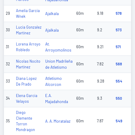
Amelia Garcia
29
Ajalkala
60m
9.18
578
Wnek
Lucia Gonzalez
30
Ajalkala
60m
9.2
573
Martinez
At.
Lorena Arroyo
31
60m
9.21
571
Robledo
Arroyomolinos
Union Madrileña
Nicolas Nocito
32
60m
7.82
568
Martinez
de Atletismo
Atletismo
Diana Lopez
33
60m
9.28
554
De Prado
Alcorcon
E.A.
Elena Garcia
34
60m
9.3
550
Velayos
Majadahonda
Diego
Clemente
35
A. A. Moratalaz
60m
7.87
549
Torron
Mondragon