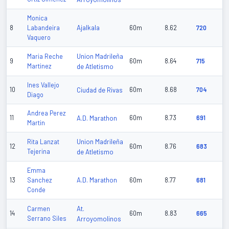
Monica
Ajalkala
8
Labandeira
60m
8.62
720
Vaquero
Union Madrileña
Maria Reche
9
60m
8.64
715
Martinez
de Atletismo
Ines Vallejo
10
Ciudad de Rivas
60m
8.68
704
Diago
Andrea Perez
11
A.D. Marathon
60m
8.73
691
Martin
Union Madrileña
Rita Lanzat
12
60m
8.76
683
Tejerina
de Atletismo
Emma
A.D. Marathon
13
Sanchez
60m
8.77
681
Conde
At.
Carmen
14
60m
8.83
665
Serrano Siles
Arroyomolinos