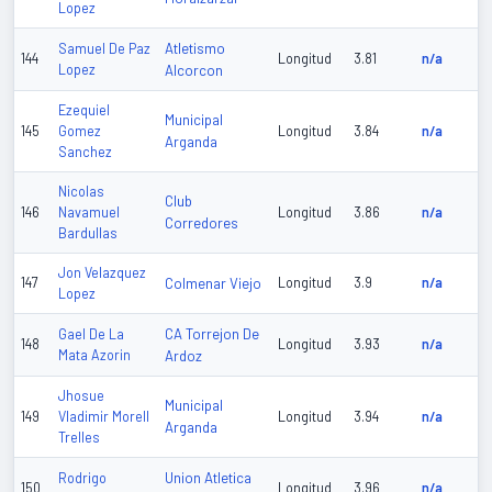
Lopez
Atletismo
Samuel De Paz
144
Longitud
3.81
n/a
Lopez
Alcorcon
Ezequiel
Municipal
145
Gomez
Longitud
3.84
n/a
Arganda
Sanchez
Nicolas
Club
146
Navamuel
Longitud
3.86
n/a
Corredores
Bardullas
Jon Velazquez
147
Colmenar Viejo
Longitud
3.9
n/a
Lopez
CA Torrejon De
Gael De La
148
Longitud
3.93
n/a
Mata Azorin
Ardoz
Jhosue
Municipal
149
Vladimir Morell
Longitud
3.94
n/a
Arganda
Trelles
Union Atletica
Rodrigo
150
Longitud
3.96
n/a