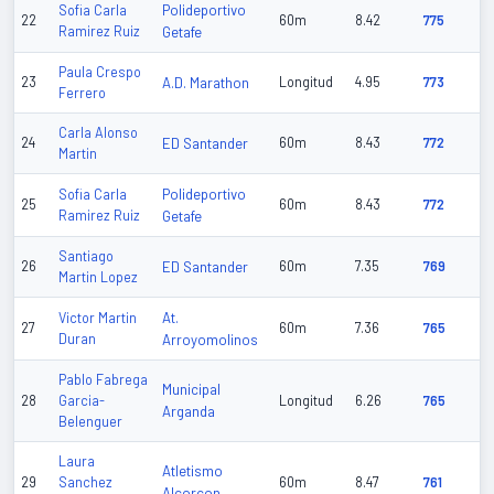
Polideportivo
Sofia Carla
22
60m
8.42
775
Ramirez Ruiz
Getafe
Paula Crespo
23
A.D. Marathon
Longitud
4.95
773
Ferrero
Carla Alonso
24
ED Santander
60m
8.43
772
Martin
Polideportivo
Sofia Carla
25
60m
8.43
772
Ramirez Ruiz
Getafe
Santiago
26
ED Santander
60m
7.35
769
Martin Lopez
At.
Victor Martin
27
60m
7.36
765
Duran
Arroyomolinos
Pablo Fabrega
Municipal
28
Garcia-
Longitud
6.26
765
Arganda
Belenguer
Laura
Atletismo
29
Sanchez
60m
8.47
761
Alcorcon