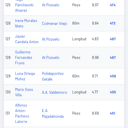
At Pozuelo
125
Panchevski
Peso
9.07
474
Alvarez
Irene Morales
126
Colmenar Viejo
60m
9.64
473
Nieto
Javier
127
At Pozuelo
Longitud
4.83
467
Candela Anton
Guillermo
At Pozuelo
128
Fernandez
Peso
8.96
467
Fruns
Polideportivo
Luna Ortega
129
60m
9.71
458
Muñoz
Getafe
Mario Oses
130
A.A. Valdemoro
Longitud
4.77
455
Villa
Alfonso
E.A.
Anton-
131
Peso
8.69
451
Pacheco
Majadahonda
Latorre