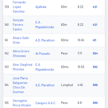
Fernando
Ajalkala
139
Lopez
60m
8.22
421
Sanchez
Gonzalo
E.A.
140
Ferrero
60m
8.22
421
Majadahonda
Castro
Alvaro Gallo
141
A.D. Marathon
60mv
10.45
411
Orive
Akira Urrero
142
At Pozuelo
Peso
7.71
394
Shiozawa
E.A.
Aitor Siegfried
143
60mv
10.55
392
Pinzolas
Majadahonda
Jose Maria
Balguerias
144
A.D. Marathon
Longitud
4.45
389
Chico De
Guzman
Georggina
145
Canguro A.A.C.
Peso
6.8
389
Ricca Alcaire