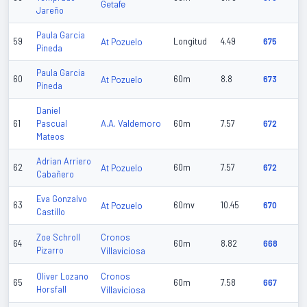
Getafe
Jareño
Paula Garcia
59
At Pozuelo
Longitud
4.49
675
Pineda
Paula Garcia
60
At Pozuelo
60m
8.8
673
Pineda
Daniel
A.A. Valdemoro
61
Pascual
60m
7.57
672
Mateos
Adrian Arriero
62
At Pozuelo
60m
7.57
672
Cabañero
Eva Gonzalvo
63
At Pozuelo
60mv
10.45
670
Castillo
Cronos
Zoe Schroll
64
60m
8.82
668
Pizarro
Villaviciosa
Cronos
Oliver Lozano
65
60m
7.58
667
Horsfall
Villaviciosa