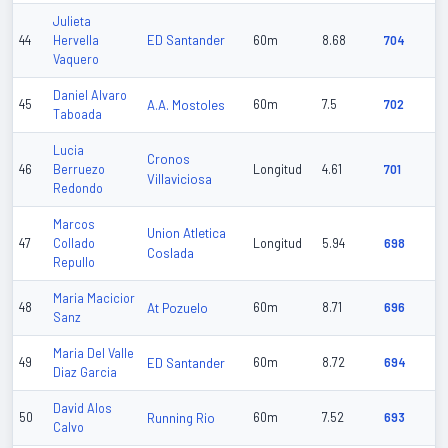
Julieta
ED Santander
44
Hervella
60m
8.68
704
Vaquero
Daniel Alvaro
45
A.A. Mostoles
60m
7.5
702
Taboada
Lucia
Cronos
46
Berruezo
Longitud
4.61
701
Villaviciosa
Redondo
Marcos
Union Atletica
47
Collado
Longitud
5.94
698
Coslada
Repullo
Maria Macicior
48
At Pozuelo
60m
8.71
696
Sanz
Maria Del Valle
49
ED Santander
60m
8.72
694
Diaz Garcia
David Alos
50
Running Rio
60m
7.52
693
Calvo