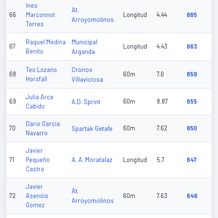
Ines
At.
66
Marconnot
Longitud
4.44
665
Arroyomolinos
Torres
Municipal
Raquel Medina
67
Longitud
4.43
663
Benito
Arganda
Cronos
Teo Lozano
68
60m
7.6
659
Horsfall
Villaviciosa
Julia Arce
69
A.D. Sprint
60m
8.87
655
Cabido
Dario Garcia
70
Spartak Getafe
60m
7.62
650
Navarro
Javier
A. A. Moratalaz
71
Pequeño
Longitud
5.7
647
Castro
Javier
At.
72
Asensio
60m
7.63
646
Arroyomolinos
Gomez