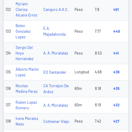
Myriam
Canguro A.A.C.
132
Clarisa
Peso
7.8
451
Alcaire Ernst
Belen
E.A.
133
Gonzalez
Peso
7.77
449
Majadahonda
Lopez
Sergio Del
A. A. Moratalaz
134
Hoyo
Peso
8.52
441
Hernandez
Alberto Martin
135
ED Santander
Longitud
4.68
436
Lopez
CA Torrejon De
Nicolas
136
60m
8.18
435
Medina Perez
Ardoz
Ruben Lopez
137
A. A. Moratalaz
60m
8.19
432
Romero
Irene Morales
138
Colmenar Viejo
Peso
7.42
427
Nieto