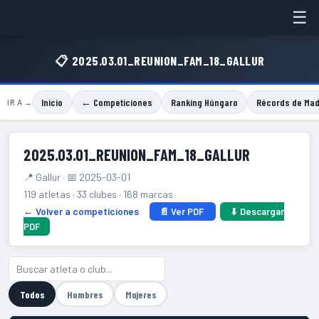
☰
📋 2025.03.01_REUNION_FAM_18_GALLUR
Inicio
← Competiciones
Ranking Húngaro
Récords de Mad
IR A →
2025.03.01_REUNION_FAM_18_GALLUR
📍 Gallur · 📅 2025-03-01
119 atletas · 33 clubes · 168 marcas
← Volver a competiciones
📄 Ver PDF
⬇ Descargar
PDF
Todos
Hombres
Mujeres