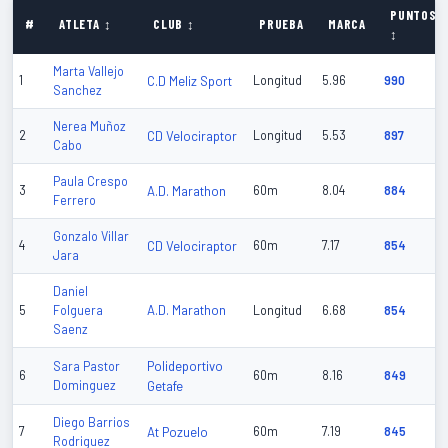
PUNTOS
#
ATLETA ↕
CLUB ↕
PRUEBA
MARCA
↕
Marta Vallejo
1
C.D Meliz Sport
Longitud
5.96
990
Sanchez
Nerea Muñoz
2
CD Velociraptor
Longitud
5.53
897
Cabo
Paula Crespo
3
A.D. Marathon
60m
8.04
884
Ferrero
Gonzalo Villar
4
CD Velociraptor
60m
7.17
854
Jara
Daniel
A.D. Marathon
5
Folguera
Longitud
6.68
854
Saenz
Polideportivo
Sara Pastor
6
60m
8.16
849
Dominguez
Getafe
Diego Barrios
7
At Pozuelo
60m
7.19
845
Rodriguez