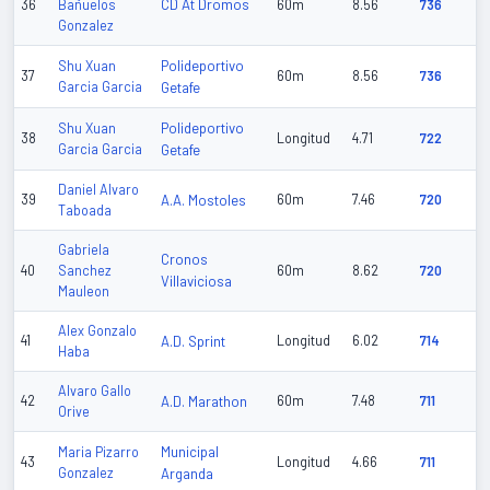
CD At Dromos
36
Bañuelos
60m
8.56
736
Gonzalez
Polideportivo
Shu Xuan
37
60m
8.56
736
Garcia Garcia
Getafe
Polideportivo
Shu Xuan
38
Longitud
4.71
722
Garcia Garcia
Getafe
Daniel Alvaro
39
A.A. Mostoles
60m
7.46
720
Taboada
Gabriela
Cronos
40
Sanchez
60m
8.62
720
Villaviciosa
Mauleon
Alex Gonzalo
41
A.D. Sprint
Longitud
6.02
714
Haba
Alvaro Gallo
42
A.D. Marathon
60m
7.48
711
Orive
Municipal
Maria Pizarro
43
Longitud
4.66
711
Gonzalez
Arganda