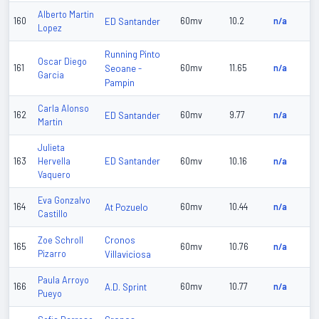
Alberto Martin
160
ED Santander
60mv
10.2
n/a
Lopez
Running Pinto
Oscar Diego
161
Seoane -
60mv
11.65
n/a
Garcia
Pampin
Carla Alonso
162
ED Santander
60mv
9.77
n/a
Martin
Julieta
ED Santander
163
Hervella
60mv
10.16
n/a
Vaquero
Eva Gonzalvo
164
At Pozuelo
60mv
10.44
n/a
Castillo
Cronos
Zoe Schroll
165
60mv
10.76
n/a
Pizarro
Villaviciosa
Paula Arroyo
166
A.D. Sprint
60mv
10.77
n/a
Pueyo