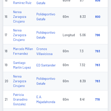
15
60mv
9.7
806
Ramirez Ruiz
Getafe
Nerea
Polideportivo
16
Zaragoza
60m
8.33
800
Getafe
Cirujano
Nerea
Polideportivo
17
Zaragoza
Longitud
5.06
796
Getafe
Cirujano
Cronos
Marcelo Millan
18
60m
7.3
793
Fernandez
Villaviciosa
Santiago
19
ED Santander
60m
7.32
783
Martin Lopez
Nerea
Polideportivo
20
Zaragoza
60m
8.39
783
Getafe
Cirujano
Patricia
E.A.
21
Granadino
60m
8.41
778
Majadahonda
Gonzalez