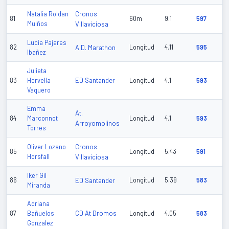
Cronos
Natalia Roldan
81
60m
9.1
597
Muiños
Villaviciosa
Lucia Pajares
82
A.D. Marathon
Longitud
4.11
595
Ibañez
Julieta
ED Santander
83
Hervella
Longitud
4.1
593
Vaquero
Emma
At.
84
Marconnot
Longitud
4.1
593
Arroyomolinos
Torres
Cronos
Oliver Lozano
85
Longitud
5.43
591
Horsfall
Villaviciosa
Iker Gil
86
ED Santander
Longitud
5.39
583
Miranda
Adriana
CD At Dromos
87
Bañuelos
Longitud
4.05
583
Gonzalez