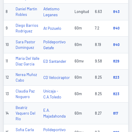
Atletismo
Daniel Martin
8
Longitud
6.63
843
Robles
Leganes
Diego Barrios
9
At Pozuelo
60m
7.2
840
Rodriguez
Polideportivo
Sara Pastor
10
60m
8.19
840
Dominguez
Getafe
Maria Del Valle
11
ED Santander
60mv
9.58
829
Diaz Garcia
Nerea Muñoz
12
CD Velociraptor
60m
8.25
823
Cabo
Unicaja -
Claudia Paz
13
60m
8.25
823
Noguero
C.A.Toledo
Beatriz
E.A.
14
Vaquero Del
60m
8.27
817
Majadahonda
Rio
Polideportivo
Sofia Carla