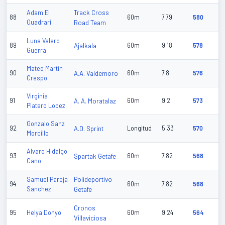
Track Cross
Adam El
88
60m
7.79
580
Ouadrari
Road Team
Luna Valero
89
Ajalkala
60m
9.18
578
Guerra
Mateo Martin
90
A.A. Valdemoro
60m
7.8
576
Crespo
Virginia
91
A. A. Moratalaz
60m
9.2
573
Platero Lopez
Gonzalo Sanz
92
A.D. Sprint
Longitud
5.33
570
Morcillo
Alvaro Hidalgo
93
Spartak Getafe
60m
7.82
568
Cano
Polideportivo
Samuel Pareja
94
60m
7.82
568
Sanchez
Getafe
Cronos
95
Helya Donyo
60m
9.24
564
Villaviciosa