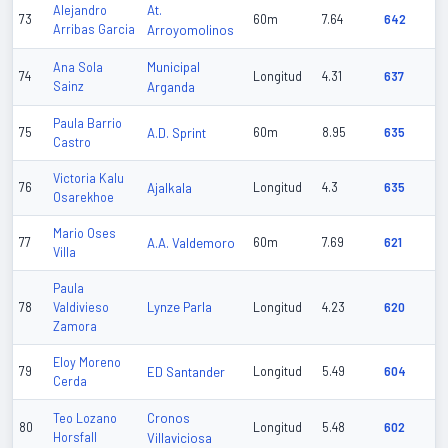
At.
Alejandro
73
60m
7.64
642
Arribas Garcia
Arroyomolinos
Municipal
Ana Sola
74
Longitud
4.31
637
Sainz
Arganda
Paula Barrio
75
A.D. Sprint
60m
8.95
635
Castro
Victoria Kalu
76
Ajalkala
Longitud
4.3
635
Osarekhoe
Mario Oses
77
A.A. Valdemoro
60m
7.69
621
Villa
Paula
Lynze Parla
78
Valdivieso
Longitud
4.23
620
Zamora
Eloy Moreno
79
ED Santander
Longitud
5.49
604
Cerda
Cronos
Teo Lozano
80
Longitud
5.48
602
Horsfall
Villaviciosa