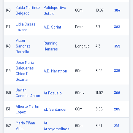
Polideportivo
Zaida Martinez
146
60m
10.07
384
Delgado
Getafe
Lidia Casas
147
A.D. Sprint
Peso
6.7
383
Lazaro
Victor
Running
148
Sanchez
Longitud
4.3
359
Henares
Borrallo
Jose Maria
Balguerias
149
A.D. Marathon
60m
8.49
335
Chico De
Guzman
Javier
150
At Pozuelo
60mv
11.02
306
Candela Anton
Alberto Martin
151
ED Santander
60m
8.66
285
Lopez
At.
Mario Piñan
152
60m
8.91
219
Villar
Arroyomolinos