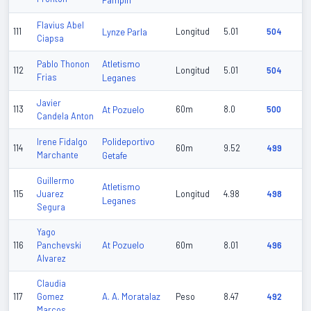
Pampin
Flavius Abel
111
Lynze Parla
Longitud
5.01
504
Ciapsa
Atletismo
Pablo Thonon
112
Longitud
5.01
504
Frias
Leganes
Javier
113
At Pozuelo
60m
8.0
500
Candela Anton
Polideportivo
Irene Fidalgo
114
60m
9.52
499
Marchante
Getafe
Guillermo
Atletismo
115
Juarez
Longitud
4.98
498
Leganes
Segura
Yago
At Pozuelo
116
Panchevski
60m
8.01
496
Alvarez
Claudia
A. A. Moratalaz
117
Gomez
Peso
8.47
492
Marcos