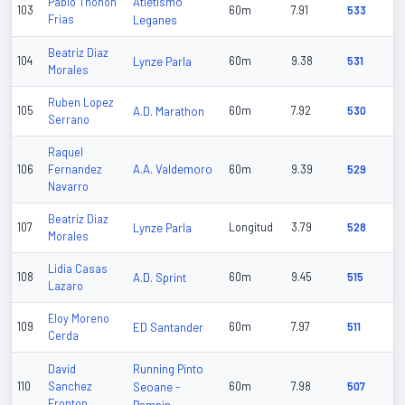
Atletismo
Pablo Thonon
103
60m
7.91
533
Frias
Leganes
Beatriz Diaz
104
Lynze Parla
60m
9.38
531
Morales
Ruben Lopez
105
A.D. Marathon
60m
7.92
530
Serrano
Raquel
A.A. Valdemoro
106
Fernandez
60m
9.39
529
Navarro
Beatriz Diaz
107
Lynze Parla
Longitud
3.79
528
Morales
Lidia Casas
108
A.D. Sprint
60m
9.45
515
Lazaro
Eloy Moreno
109
ED Santander
60m
7.97
511
Cerda
Running Pinto
David
110
Sanchez
Seoane -
60m
7.98
507
Fronton