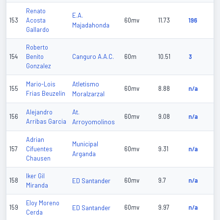
Renato
E.A.
153
Acosta
60mv
11.73
196
Majadahonda
Gallardo
Roberto
Canguro A.A.C.
154
Benito
60m
10.51
3
Gonzalez
Atletismo
Mario-Lois
155
60mv
8.88
n/a
Frias Beuzelin
Moralzarzal
At.
Alejandro
156
60mv
9.08
n/a
Arribas Garcia
Arroyomolinos
Adrian
Municipal
157
Cifuentes
60mv
9.31
n/a
Arganda
Chausen
Iker Gil
158
ED Santander
60mv
9.7
n/a
Miranda
Eloy Moreno
159
ED Santander
60mv
9.97
n/a
Cerda