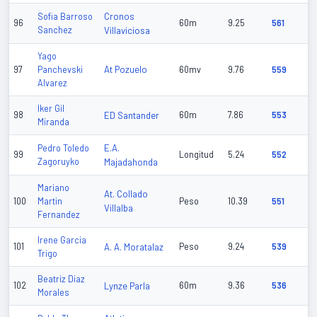
Cronos
Sofia Barroso
96
60m
9.25
561
Sanchez
Villaviciosa
Yago
At Pozuelo
97
Panchevski
60mv
9.76
559
Alvarez
Iker Gil
98
ED Santander
60m
7.86
553
Miranda
E.A.
Pedro Toledo
99
Longitud
5.24
552
Zagoruyko
Majadahonda
Mariano
At. Collado
100
Martin
Peso
10.39
551
Villalba
Fernandez
Irene Garcia
101
A. A. Moratalaz
Peso
9.24
539
Trigo
Beatriz Diaz
102
Lynze Parla
60m
9.36
536
Morales