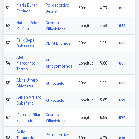
Polideportivo
Maria Duran
51
60m
8.73
691
Encinas
Getafe
Cronos
Natalia Roldan
52
Longitud
4.56
690
Muiños
Villaviciosa
Felix Bopa
53
CD At Dromos
60m
7.53
689
Babasasa
Abel
At.
54
Marconnot
Longitud
5.86
681
Arroyomolinos
Torres
Akira Urrero
55
At Pozuelo
60m
7.55
680
Shiozawa
Adrian Arriero
56
At Pozuelo
Longitud
5.85
679
Cabañero
Cronos
Marcelo Millan
57
Longitud
5.84
677
Fernandez
Villaviciosa
Celia
Polideportivo
58
Temprado
60m
8.79
675