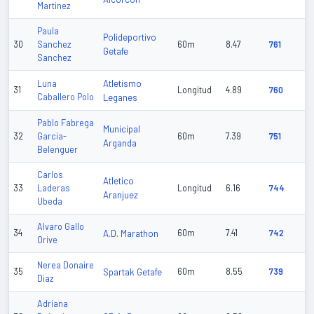
Martinez
Paula
Polideportivo
30
Sanchez
60m
8.47
761
Getafe
Sanchez
Atletismo
Luna
31
Longitud
4.89
760
Caballero Polo
Leganes
Pablo Fabrega
Municipal
32
Garcia-
60m
7.39
751
Arganda
Belenguer
Carlos
Atletico
33
Laderas
Longitud
6.16
744
Aranjuez
Ubeda
Alvaro Gallo
34
A.D. Marathon
60m
7.41
742
Orive
Nerea Donaire
35
Spartak Getafe
60m
8.55
739
Diaz
Adriana