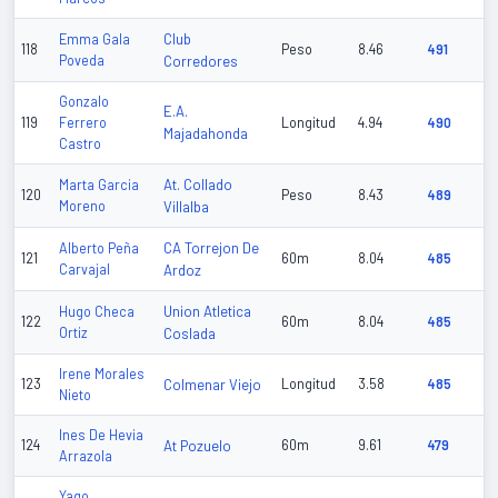
Club
Emma Gala
118
Peso
8.46
491
Poveda
Corredores
Gonzalo
E.A.
119
Ferrero
Longitud
4.94
490
Majadahonda
Castro
At. Collado
Marta Garcia
120
Peso
8.43
489
Moreno
Villalba
CA Torrejon De
Alberto Peña
121
60m
8.04
485
Carvajal
Ardoz
Union Atletica
Hugo Checa
122
60m
8.04
485
Ortiz
Coslada
Irene Morales
123
Colmenar Viejo
Longitud
3.58
485
Nieto
Ines De Hevia
124
At Pozuelo
60m
9.61
479
Arrazola
Yago