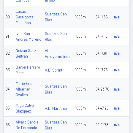
Campos
Ardoz
Lucas
Suanzes San
90
Garaigorta
1000m
04:11.86
n/a
Blas
Mantiñan
Suanzes San
Ivan San
91
1000m
04:14.16
n/a
Andres Moreno
Blas
At.
Neizan Saez
92
1000m
04:17.61
n/a
Beltran
Arroyomolinos
Daniel Herrero
93
A.D. Sprint
1000m
04:17.76
n/a
Mate
Mario Eric
Suanzes San
94
Albarran
1000m
04:23.70
n/a
Blas
Ovalles
Yago Calvo
95
A.D. Marathon
1000m
04:47.26
n/a
Blazquez
Suanzes San
Alvaro Garcia
96
1000m
04:01.78
n/a
De Fernando
Blas