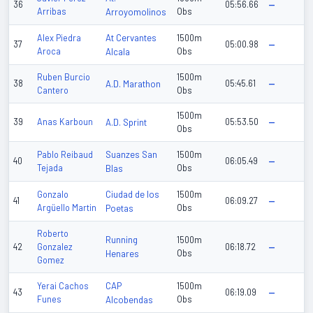
36
05:56.66
—
Arribas
Arroyomolinos
Obs
At Cervantes
Alex Piedra
1500m
37
05:00.98
—
Aroca
Alcala
Obs
Ruben Burcio
1500m
38
A.D. Marathon
05:45.61
—
Cantero
Obs
1500m
39
Anas Karboun
A.D. Sprint
05:53.50
—
Obs
Suanzes San
Pablo Reibaud
1500m
40
06:05.49
—
Tejada
Blas
Obs
Ciudad de los
Gonzalo
1500m
41
06:09.27
—
Argüello Martin
Poetas
Obs
Roberto
Running
1500m
42
Gonzalez
06:18.72
—
Henares
Obs
Gomez
CAP
Yerai Cachos
1500m
43
06:19.09
—
Funes
Alcobendas
Obs