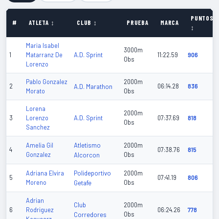
PUNTOS
#
ATLETA ↕
CLUB ↕
PRUEBA
MARCA
↕
Maria Isabel
3000m
A.D. Sprint
1
Matarranz De
11:22.59
906
Obs
Lorenzo
Pablo Gonzalez
2000m
2
A.D. Marathon
06:14.28
836
Morato
Obs
Lorena
2000m
A.D. Sprint
3
Lorenzo
07:37.69
818
Obs
Sanchez
Atletismo
Amelia Gil
2000m
4
07:38.76
815
Gonzalez
Alcorcon
Obs
Polideportivo
Adriana Elvira
2000m
5
07:41.19
806
Moreno
Getafe
Obs
Adrian
Club
2000m
6
Rodriguez
06:24.26
778
Corredores
Obs