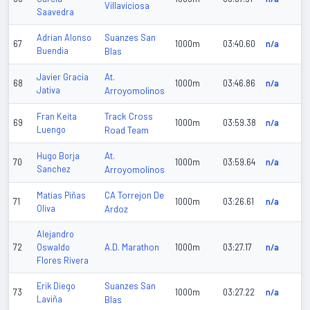
Villaviciosa
Saavedra
Suanzes San
Adrian Alonso
67
1000m
03:40.60
n/a
Buendia
Blas
At.
Javier Gracia
68
1000m
03:46.86
n/a
Jativa
Arroyomolinos
Track Cross
Fran Keita
69
1000m
03:59.38
n/a
Luengo
Road Team
At.
Hugo Borja
70
1000m
03:59.64
n/a
Sanchez
Arroyomolinos
CA Torrejon De
Matias Piñas
71
1000m
03:26.61
n/a
Oliva
Ardoz
Alejandro
A.D. Marathon
72
Oswaldo
1000m
03:27.17
n/a
Flores Rivera
Suanzes San
Erik Diego
73
1000m
03:27.22
n/a
Laviña
Blas