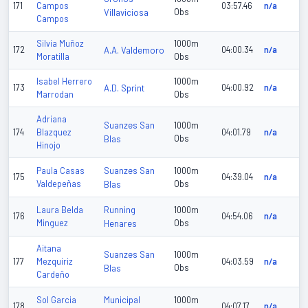
171
Campos
03:57.46
n/a
Villaviciosa
Obs
Campos
Silvia Muñoz
1000m
172
A.A. Valdemoro
04:00.34
n/a
Moratilla
Obs
Isabel Herrero
1000m
173
A.D. Sprint
04:00.92
n/a
Marrodan
Obs
Adriana
Suanzes San
1000m
174
Blazquez
04:01.79
n/a
Blas
Obs
Hinojo
Suanzes San
Paula Casas
1000m
175
04:39.04
n/a
Valdepeñas
Blas
Obs
Running
Laura Belda
1000m
176
04:54.06
n/a
Minguez
Henares
Obs
Aitana
Suanzes San
1000m
177
Mezquiriz
04:03.59
n/a
Blas
Obs
Cardeño
Municipal
Sol Garcia
1000m
178
04:07.17
n/a