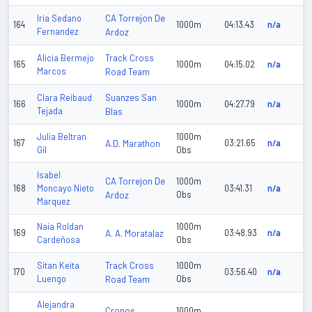
CA Torrejon De
Iria Sedano
164
1000m
04:13.43
n/a
Fernandez
Ardoz
Track Cross
Alicia Bermejo
165
1000m
04:15.02
n/a
Marcos
Road Team
Suanzes San
Clara Reibaud
166
1000m
04:27.79
n/a
Tejada
Blas
Julia Beltran
1000m
167
A.D. Marathon
03:21.65
n/a
Gil
Obs
Isabel
CA Torrejon De
1000m
168
Moncayo Nieto
03:41.31
n/a
Ardoz
Obs
Marquez
Naia Roldan
1000m
169
A. A. Moratalaz
03:48.93
n/a
Cardeñosa
Obs
Track Cross
Sitan Keita
1000m
170
03:56.40
n/a
Luengo
Road Team
Obs
Alejandra
Cronos
1000m