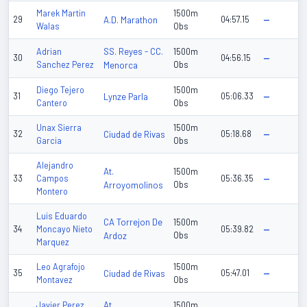
Marek Martin
1500m
29
A.D. Marathon
04:57.15
—
Walas
Obs
SS. Reyes - CC.
Adrian
1500m
30
04:56.15
—
Sanchez Perez
Menorca
Obs
Diego Tejero
1500m
31
Lynze Parla
05:06.33
—
Cantero
Obs
Unax Sierra
1500m
32
Ciudad de Rivas
05:18.68
—
Garcia
Obs
Alejandro
At.
1500m
33
Campos
05:36.35
—
Arroyomolinos
Obs
Montero
Luis Eduardo
CA Torrejon De
1500m
34
Moncayo Nieto
05:39.82
—
Ardoz
Obs
Marquez
Leo Agrafojo
1500m
35
Ciudad de Rivas
05:47.01
—
Montavez
Obs
At.
Javier Perez
1500m