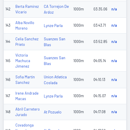
CA Torrejon De
Berta Ramirez
142
1000m
03:35.06
n/a
Vicario
Ardoz
Alba Novillo
143
Lynze Parla
1000m
03:43.71
n/a
Moreno
Suanzes San
Celia Sanchez
144
1000m
03:52.85
n/a
Prieto
Blas
Victoria
Suanzes San
145
Machuca
1000m
04:05.14
n/a
Blas
Jimenez
Union Atletica
Sofia Martin
146
1000m
04:10.13
n/a
Sanchez
Coslada
Irene Andrade
147
Lynze Parla
1000m
04:15.07
n/a
Macas
Abril Carretero
148
At Pozuelo
1000m
04:17.08
n/a
Jurado
Covadonga