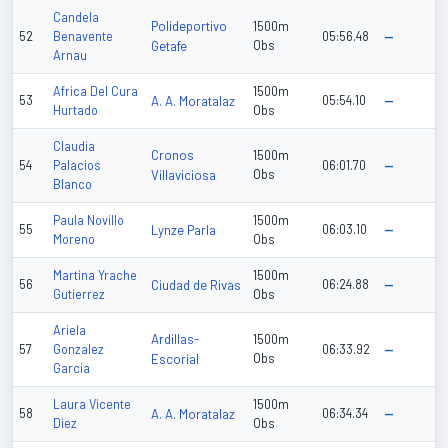
Candela
Polideportivo
1500m
52
Benavente
05:56.48
—
Getafe
Obs
Arnau
Africa Del Cura
1500m
53
A. A. Moratalaz
05:54.10
—
Hurtado
Obs
Claudia
Cronos
1500m
54
Palacios
06:01.70
—
Villaviciosa
Obs
Blanco
Paula Novillo
1500m
55
Lynze Parla
06:03.10
—
Moreno
Obs
Martina Yrache
1500m
56
Ciudad de Rivas
06:24.88
—
Gutierrez
Obs
Ariela
Ardillas-
1500m
57
Gonzalez
06:33.92
—
Escorial
Obs
Garcia
Laura Vicente
1500m
58
A. A. Moratalaz
06:34.34
—
Diez
Obs