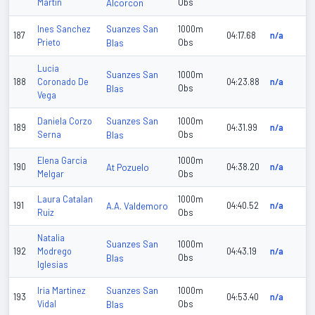
Martin
Alcorcon
Obs
Suanzes San
Ines Sanchez
1000m
187
04:17.68
n/a
Prieto
Blas
Obs
Lucia
Suanzes San
1000m
188
Coronado De
04:23.88
n/a
Blas
Obs
Vega
Suanzes San
Daniela Corzo
1000m
189
04:31.99
n/a
Serna
Blas
Obs
Elena Garcia
1000m
190
At Pozuelo
04:38.20
n/a
Melgar
Obs
Laura Catalan
1000m
191
A.A. Valdemoro
04:40.52
n/a
Ruiz
Obs
Natalia
Suanzes San
1000m
192
Modrego
04:43.19
n/a
Blas
Obs
Iglesias
Suanzes San
Iria Martinez
1000m
193
04:53.40
n/a
Vidal
Blas
Obs