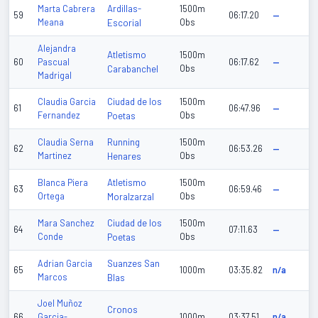
Ardillas-
Marta Cabrera
1500m
59
06:17.20
—
Meana
Escorial
Obs
Alejandra
Atletismo
1500m
60
Pascual
06:17.62
—
Carabanchel
Obs
Madrigal
Ciudad de los
Claudia Garcia
1500m
61
06:47.96
—
Fernandez
Poetas
Obs
Running
Claudia Serna
1500m
62
06:53.26
—
Martinez
Henares
Obs
Atletismo
Blanca Piera
1500m
63
06:59.46
—
Ortega
Moralzarzal
Obs
Ciudad de los
Mara Sanchez
1500m
64
07:11.63
—
Conde
Poetas
Obs
Suanzes San
Adrian Garcia
65
1000m
03:35.82
n/a
Marcos
Blas
Joel Muñoz
Cronos
66
Garcia-
1000m
03:37.51
n/a