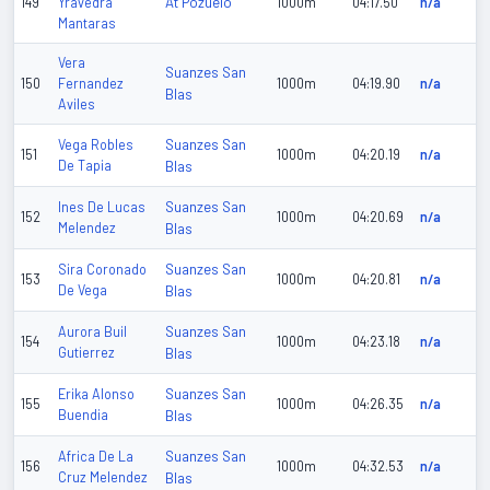
At Pozuelo
149
Yravedra
1000m
04:17.50
n/a
Mantaras
Vera
Suanzes San
150
Fernandez
1000m
04:19.90
n/a
Blas
Aviles
Suanzes San
Vega Robles
151
1000m
04:20.19
n/a
De Tapia
Blas
Suanzes San
Ines De Lucas
152
1000m
04:20.69
n/a
Melendez
Blas
Suanzes San
Sira Coronado
153
1000m
04:20.81
n/a
De Vega
Blas
Suanzes San
Aurora Buil
154
1000m
04:23.18
n/a
Gutierrez
Blas
Suanzes San
Erika Alonso
155
1000m
04:26.35
n/a
Buendia
Blas
Suanzes San
Africa De La
156
1000m
04:32.53
n/a
Cruz Melendez
Blas