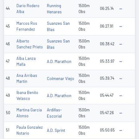
Running
Dario Rodero
1500m
44
06:25.14
—
Alba
Henares
Obs
Suanzes San
Marcos Ros
1500m
45
06:27.91
—
Fernandez
Blas
Obs
Suanzes San
Alberto
1500m
46
06:38.42
—
Sanchez Prieto
Blas
Obs
Alba Lanza
1500m
47
A.D. Marathon
05:33.97
—
Malla
Obs
Ana Arribas
1500m
48
Colmenar Viejo
05:39.74
—
Martin
Obs
Ibana Benito
1500m
49
A.D. Marathon
05:44.47
—
Velasco
Obs
Ardillas-
Martina Garcia
1500m
50
05:47.26
—
Alonso
Escorial
Obs
Paula Gonzalez
1500m
51
A.D. Sprint
05:50.65
—
Notario
Obs