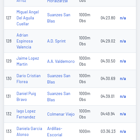
Arroz
Moralzarzal
Obs
Miguel Angel
Suanzes San
1000m
127
Del Aguila
04:23.80
n/a
Blas
Obs
Cuellar
Adrian
1000m
A.D. Sprint
128
Espinosa
04:29.02
n/a
Obs
Valencia
Jaime Lopez
1000m
129
A.A. Valdemoro
04:30.50
n/a
Martin
Obs
Suanzes San
Dario Cristian
1000m
130
04:30.69
n/a
Florea
Blas
Obs
Suanzes San
Daniel Puig
1000m
131
04:39.01
n/a
Bravo
Blas
Obs
Iago Lopez
1000m
132
Colmenar Viejo
04:49.94
n/a
Fernandez
Obs
Ardillas-
Daniela Garcia
133
1000m
03:36.23
n/a
Alonso
Escorial