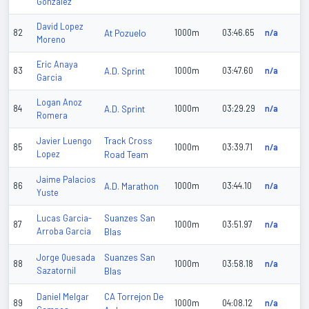
Gonzalez
David Lopez
82
At Pozuelo
1000m
03:46.65
n/a
Moreno
Eric Anaya
83
A.D. Sprint
1000m
03:47.60
n/a
Garcia
Logan Anoz
84
A.D. Sprint
1000m
03:29.29
n/a
Romera
Track Cross
Javier Luengo
85
1000m
03:39.71
n/a
Lopez
Road Team
Jaime Palacios
86
A.D. Marathon
1000m
03:44.10
n/a
Yuste
Suanzes San
Lucas Garcia-
87
1000m
03:51.97
n/a
Arroba Garcia
Blas
Suanzes San
Jorge Quesada
88
1000m
03:58.18
n/a
Sazatornil
Blas
CA Torrejon De
Daniel Melgar
89
1000m
04:08.12
n/a