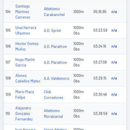
Santiago
Atletismo
104
Martinez
1000m
05:16.95
n/a
Carabanchel
Carreras
Unai Herrera
1000m
105
A.D. Sprint
03:23.59
n/a
Ullastres
Obs
Hector Gomez
1000m
106
A.D. Marathon
03:24.16
n/a
Muñoz
Obs
Hugo Martin
1000m
107
A.D. Marathon
03:27.08
n/a
Garcia
Obs
Alonso
1000m
108
A.A. Valdemoro
03:29.15
n/a
Cabellos Mateo
Obs
Club
Mario Plaza
1000m
109
03:30.46
n/a
Felipe
Corredores
Obs
Alejandro
Atletismo
1000m
110
Gonzalez
03:38.59
n/a
Moralzarzal
Obs
Fernandez
Union Atletica
Ivan Herrero
1000m