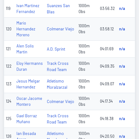
Suanzes San
Ivan Martinez
1000m
119
03:56.32
n/a
Fernandez
Blas
Obs
Mario
1000m
Colmenar Viejo
120
Hernandez
03:58.12
n/a
Obs
Moreno
Alen Solis
1000m
121
A.D. Sprint
04:01.69
n/a
Martin
Obs
Track Cross
Eloy Hermanns
1000m
122
04:09.35
n/a
Duran
Road Team
Obs
Atletismo
Jesus Melgar
1000m
123
04:09.07
n/a
Hernandez
Moralzarzal
Obs
Oscar Jacome
1000m
124
Colmenar Viejo
04:17.34
n/a
Montero
Obs
Track Cross
Gael Borraz
1000m
125
04:18.38
n/a
Muñano
Road Team
Obs
Atletismo
Ian Besada
1000m
126
04:20.50
n/a