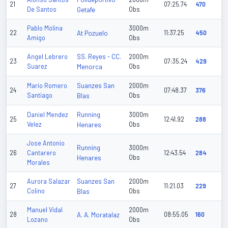
21
07:25.74
470
De Santos
Getafe
Obs
Pablo Molina
3000m
22
At Pozuelo
11:37.25
450
Amigo
Obs
SS. Reyes - CC.
Angel Lebrero
2000m
23
07:35.24
429
Suarez
Menorca
Obs
Suanzes San
Mario Romero
2000m
24
07:48.37
376
Santiago
Blas
Obs
Running
Daniel Mendez
3000m
25
12:41.92
288
Velez
Henares
Obs
Jose Antonio
Running
3000m
26
Cantarero
12:43.54
284
Henares
Obs
Morales
Suanzes San
Aurora Salazar
2000m
27
11:21.03
229
Colino
Blas
Obs
Manuel Vidal
2000m
28
A. A. Moratalaz
08:55.05
160
Lozano
Obs