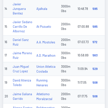
Javier
3000m
Ajalkala
14
Junquera
10:48.78
595
Obs
Benitez
Javier Sedano
2000m
At Pozuelo
15
Carrillo De
07:00.88
585
Obs
Albornoz
Daniel Sanz
2000m
16
A.A. Mostoles
07:03.73
572
Ruiz
Obs
Jaime Moreno
3000m
17
A.D. Marathon
10:58.89
563
Ruiz
Obs
Union Atletica
Juan Miguel
3000m
18
11:09.94
529
Cruz Lopez
Coslada
Obs
Running
David Atienza
3000m
19
11:17.05
508
Toledo
Henares
Obs
Atletismo
Jaime Galiana
2000m
20
07:17.75
506
Garrido
Moralzarzal
Obs
Polideportivo
Alonso Santos
2000m