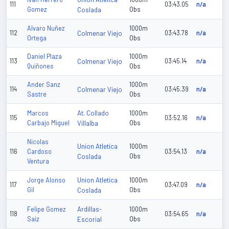
111
03:43.05
n/a
Gomez
Coslada
Obs
Alvaro Nuñez
1000m
112
Colmenar Viejo
03:43.78
n/a
Ortega
Obs
Daniel Plaza
1000m
113
Colmenar Viejo
03:45.14
n/a
Quiñones
Obs
Ander Sanz
1000m
114
Colmenar Viejo
03:45.39
n/a
Sastre
Obs
At. Collado
Marcos
1000m
115
03:52.16
n/a
Carbajo Miguel
Villalba
Obs
Nicolas
Union Atletica
1000m
116
Cardoso
03:54.13
n/a
Coslada
Obs
Ventura
Union Atletica
Jorge Alonso
1000m
117
03:47.09
n/a
Gil
Coslada
Obs
Ardillas-
Felipe Gomez
1000m
118
03:54.65
n/a
Saiz
Escorial
Obs