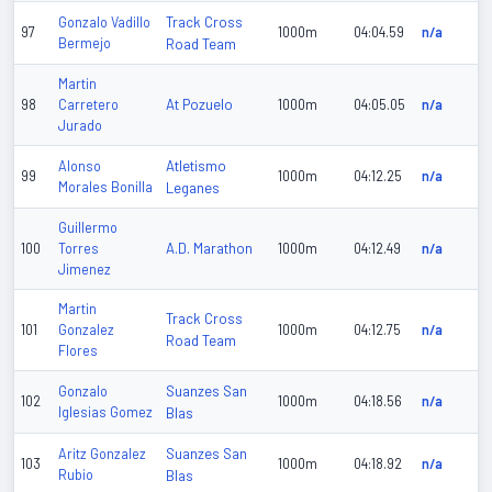
Track Cross
Gonzalo Vadillo
97
1000m
04:04.59
n/a
Bermejo
Road Team
Martin
At Pozuelo
98
Carretero
1000m
04:05.05
n/a
Jurado
Atletismo
Alonso
99
1000m
04:12.25
n/a
Morales Bonilla
Leganes
Guillermo
A.D. Marathon
100
Torres
1000m
04:12.49
n/a
Jimenez
Martin
Track Cross
101
Gonzalez
1000m
04:12.75
n/a
Road Team
Flores
Suanzes San
Gonzalo
102
1000m
04:18.56
n/a
Iglesias Gomez
Blas
Suanzes San
Aritz Gonzalez
103
1000m
04:18.92
n/a
Rubio
Blas