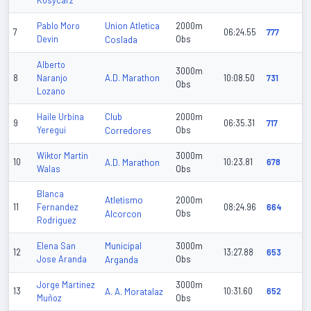
Kosycarz
Union Atletica
Pablo Moro
2000m
7
06:24.55
777
Devin
Coslada
Obs
Alberto
3000m
A.D. Marathon
8
Naranjo
10:08.50
731
Obs
Lozano
Club
Haile Urbina
2000m
9
06:35.31
717
Yeregui
Corredores
Obs
Wiktor Martin
3000m
10
A.D. Marathon
10:23.81
678
Walas
Obs
Blanca
Atletismo
2000m
11
Fernandez
08:24.96
664
Alcorcon
Obs
Rodriguez
Municipal
Elena San
3000m
12
13:27.88
653
Jose Aranda
Arganda
Obs
Jorge Martinez
3000m
13
A. A. Moratalaz
10:31.60
652
Muñoz
Obs