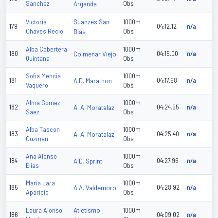
Sanchez
Arganda
Obs
Suanzes San
Victoria
1000m
179
04:12.12
n/a
Chaves Recio
Blas
Obs
Alba Cobertera
1000m
180
Colmenar Viejo
04:15.00
n/a
Quintana
Obs
Sofia Mencia
1000m
181
A.D. Marathon
04:17.68
n/a
Vaquero
Obs
Alma Gomez
1000m
182
A. A. Moratalaz
04:24.55
n/a
Saez
Obs
Alba Tascon
1000m
183
A. A. Moratalaz
04:25.40
n/a
Guzman
Obs
Ana Alonso
1000m
184
A.D. Sprint
04:27.96
n/a
Elias
Obs
Maria Lara
1000m
185
A.A. Valdemoro
04:28.92
n/a
Aparicio
Obs
Atletismo
Laura Alonso
1000m
186
04:09.02
n/a