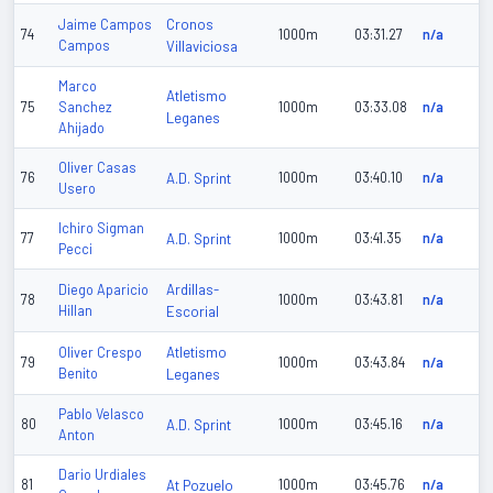
Cronos
Jaime Campos
74
1000m
03:31.27
n/a
Campos
Villaviciosa
Marco
Atletismo
75
Sanchez
1000m
03:33.08
n/a
Leganes
Ahijado
Oliver Casas
76
A.D. Sprint
1000m
03:40.10
n/a
Usero
Ichiro Sigman
77
A.D. Sprint
1000m
03:41.35
n/a
Pecci
Ardillas-
Diego Aparicio
78
1000m
03:43.81
n/a
Hillan
Escorial
Atletismo
Oliver Crespo
79
1000m
03:43.84
n/a
Benito
Leganes
Pablo Velasco
80
A.D. Sprint
1000m
03:45.16
n/a
Anton
Dario Urdiales
81
At Pozuelo
1000m
03:45.76
n/a