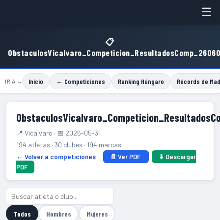
☰
📋
ObstaculosVicalvaro_Competicion_ResultadosComp_26060
Inicio
← Competiciones
Ranking Húngaro
Récords de Mad
IR A →
ObstaculosVicalvaro_Competicion_Resultados
📍 Vicalvaro · 📅 2026-05-31
194 atletas · 30 clubes · 194 marcas
← Volver a competiciones
📄 Ver PDF
⬇ Descargar
PDF
Todos
Hombres
Mujeres