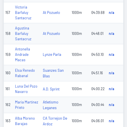
Victoria
At Pozuelo
157
Barfaluy
1000m
04:39.68
n/a
Santacruz
Agustina
At Pozuelo
158
Barfaluy
1000m
04:48.01
n/a
Santacruz
Antonella
Lynze Parla
159
Andrade
1000m
04:50.10
n/a
Macas
Suanzes San
Elsa Renedo
160
1000m
04:51.16
n/a
Rabanal
Blas
Luna Del Pozo
161
A.D. Sprint
1000m
04:00.22
n/a
Navarro
Atletismo
Maria Martinez
162
1000m
04:00.44
n/a
Prieto
Leganes
CA Torrejon De
Alba Moreno
163
1000m
04:06.01
n/a
Barajas
Ardoz