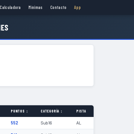
Calculadora
Mínimas
Contacto
App
NES
PUNTOS ↕
CATEGORÍA ↕
PISTA
552
Sub16
AL