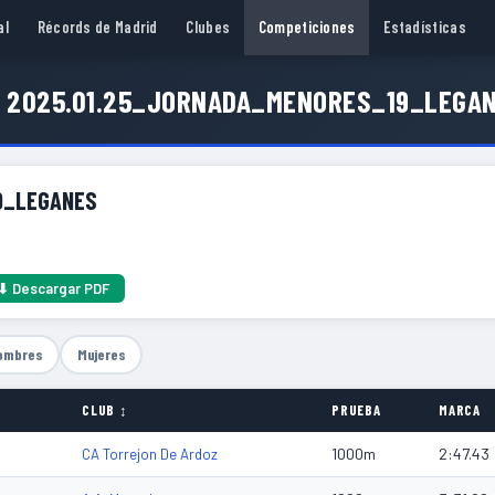
al
Récords de Madrid
Clubes
Competiciones
Estadísticas
 2025.01.25_JORNADA_MENORES_19_LEGA
9_LEGANES
⬇ Descargar PDF
ombres
Mujeres
CLUB ↕
PRUEBA
MARCA
1000m
2:47.43
CA Torrejon De Ardoz