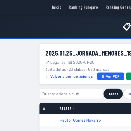
Inicio
Ranking Húngaro
Ranking Gener
📋
2025.01.25_JORNADA_MENORES_1
📍 Leganés · 📅 2025-01-25
358 atletas · 23 clubes · 520 marcas
← Volver a competiciones
📄 Ver PDF
Todos
H
#
ATLETA ↕
1
Hector Gomez Navarro