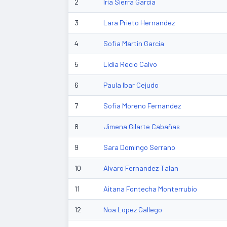
2
Iria Sierra Garcia
3
Lara Prieto Hernandez
4
Sofia Martin Garcia
5
Lidia Recio Calvo
6
Paula Ibar Cejudo
7
Sofia Moreno Fernandez
8
Jimena Gilarte Cabañas
9
Sara Domingo Serrano
10
Alvaro Fernandez Talan
11
Aitana Fontecha Monterrubio
12
Noa Lopez Gallego